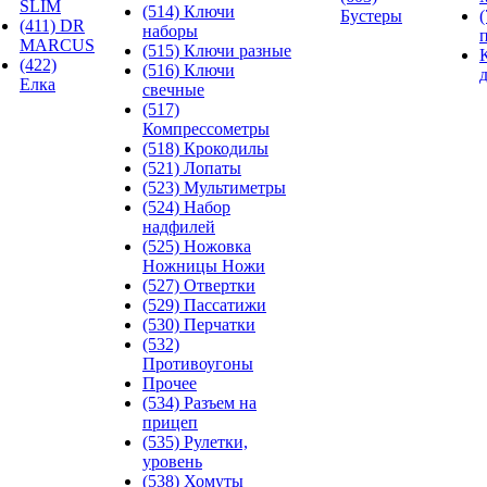
SLIM
(514) Ключи
Бустеры
(411) DR
наборы
MARCUS
(515) Ключи разные
(422)
(516) Ключи
Елка
свечные
(517)
Компрессометры
(518) Крокодилы
(521) Лопаты
(523) Мультиметры
(524) Набор
надфилей
(525) Ножовка
Ножницы Ножи
(527) Отвертки
(529) Пассатижи
(530) Перчатки
(532)
Противоугоны
Прочее
(534) Разъем на
прицеп
(535) Рулетки,
уровень
(538) Хомуты