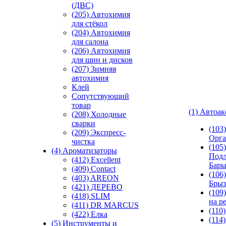
(ДВС)
(205) Автохимия
для стёкол
(204) Автохимия
для салона
(206) Автохимия
для шин и дисков
(207) Зимняя
автохимия
Клей
Сопутствующий
товар
(1) Автоа
(208) Холодные
сварки
(103
(209) Экспреcс-
Орга
чистка
(105)
(4) Ароматизаторы
Подл
(412) Excellent
Бар
(409) Contact
(106)
(403) AREON
Брыз
(421) ДЕРЕВО
(109
(418) SLIM
на р
(411) DR MARCUS
(110
(422) Елка
(114
(5) Инструменты и