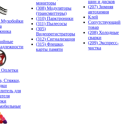
шин и дисков
мониторы
(207) Зимняя
(308) Модуляторы
автохимия
(трансмиттеры)
Клей
(310) Парктроники
) Мухобойки
Сопутствующий
(311) Пылесосы
а
товар
(305)
жника
(208) Холодные
Видеорегистраторы
сварки
(312) Сигнализация
рийные
(209) Экспреcс-
(315) Флешки,
адлежности
чистка
карты памяти
) Оплетки
а, Стяжки,
дки
литель для
ателя
рки
мобильные