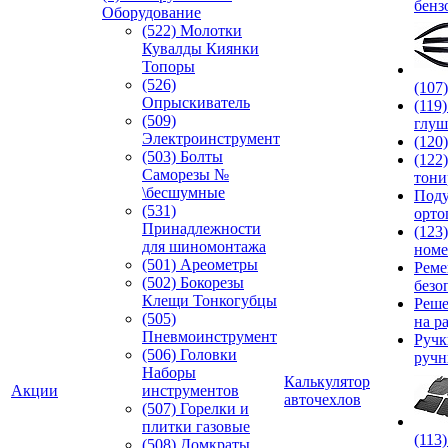
бенз
Оборудование
(522) Молотки
Кувалды Киянки
Топоры
(526)
(107
Опрыскиватель
(119
(509)
глуш
Электроинструмент
(120
(503) Болты
(122
Саморезы №
тони
\бесшумные
Под
(531)
орто
Принадлежности
(123
для шиномонтажа
номе
(501) Ареометры
Реме
(502) Бокорезы
безо
Клещи Тонкогубцы
Реше
(505)
на р
Пневмоинструмент
Руч
(506) Головки
ручн
Наборы
Калькулятор
Акции
инструментов
авточехлов
(507) Горелки и
плитки газовые
(113
(508) Домкраты