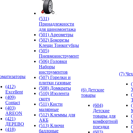
(531)
Принадлежности
для шиномонтажа
(501) Ареометры
(502) Бокорезы
Клещи Тонкогубцы
(505)
Пневмоинструмент
(506) Головки
Наборы
инструментов
(7) Че
оматизаторы
(507) Горелки и
плитки газовые
(412)
(508) Домкраты
(6) Детские
Excellent
(510) Изолента
товары
(409)
скотч
Contact
(511) Кисти
(604)
(403)
малярные
Детские
AREON
(512) Клеммы для
товары для
(421)
АКБ
комфортной
ДЕРЕВО
(513) Ключи
поездки
(418)
баллоные
(603)