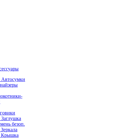
ксессуары
) Автосумки
найзеры
окотники-
ы
говики
) Заглушка
емень безоп.
) Зеркала
) Крышка