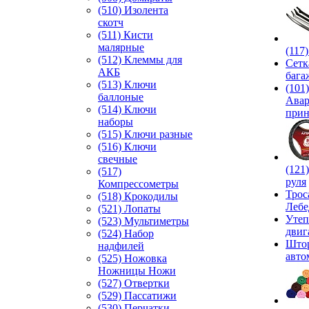
(510) Изолента
скотч
(511) Кисти
малярные
(117
(512) Клеммы для
Сетк
АКБ
бага
(513) Ключи
(101)
баллоные
Ава
(514) Ключи
прин
наборы
(515) Ключи разные
(516) Ключи
свечные
(121
(517)
руля
Компрессометры
Трос
(518) Крокодилы
Лебе
(521) Лопаты
Утеп
(523) Мультиметры
двиг
(524) Набор
Што
надфилей
авто
(525) Ножовка
Ножницы Ножи
(527) Отвертки
(529) Пассатижи
(530) Перчатки