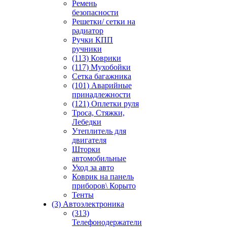
Ремень
безопасности
Решетки/ сетки на
радиатор
Ручки КПП
ручники
(113) Коврики
(117) Мухобойки
Сетка багажника
(101) Аварийные
принадлежности
(121) Оплетки руля
Троса, Стяжки,
Лебедки
Утеплитель для
двигателя
Шторки
автомобильные
Уход за авто
Коврик на панель
приборов\ Корыто
Тенты
(3) Автоэлектроника
(313)
Телефонодержатели