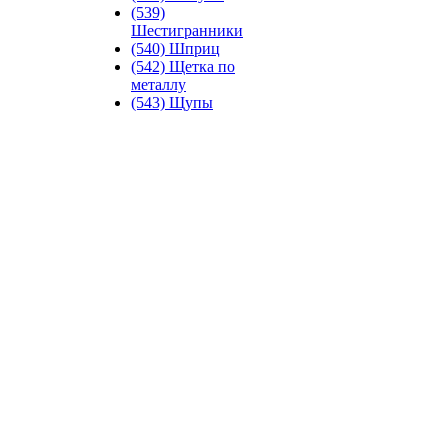
(539)
Шестигранники
(540) Шприц
(542) Щетка по
металлу
(543) Щупы