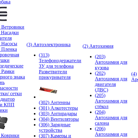
обака
) Ветровики
) Насадки
ителя
) Насосы
(3) Автоэлектроника
(2) Автохимия
) Пленка
ровочная
(313)
(203)
ушки
Телефонодержатели
Автохимия для
педические
ЗУ для телефона
кузова
) Рамки
Разветвители
(202)
(4)
рного знака
прикуривателя
Автохимия для
Ар
нь
двигателя
пасности
(ДВС)
тки/ сетки
(205)
адиатор
Автохимия для
(302) Антенны
ки КПП
стёкол
(301) Алкотестеры
ики
(204)
(303) Антирадары
Автохимия для
(304) Вентиляторы
салона
(306) Зарядные
(206)
устройства
Автохимия для
) Коврики
(307) Камеры и