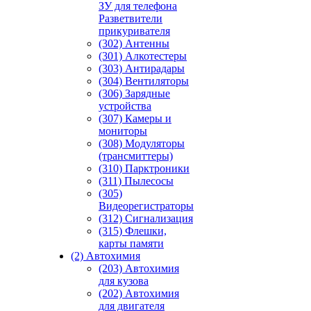
ЗУ для телефона
Разветвители
прикуривателя
(302) Антенны
(301) Алкотестеры
(303) Антирадары
(304) Вентиляторы
(306) Зарядные
устройства
(307) Камеры и
мониторы
(308) Модуляторы
(трансмиттеры)
(310) Парктроники
(311) Пылесосы
(305)
Видеорегистраторы
(312) Сигнализация
(315) Флешки,
карты памяти
(2) Автохимия
(203) Автохимия
для кузова
(202) Автохимия
для двигателя