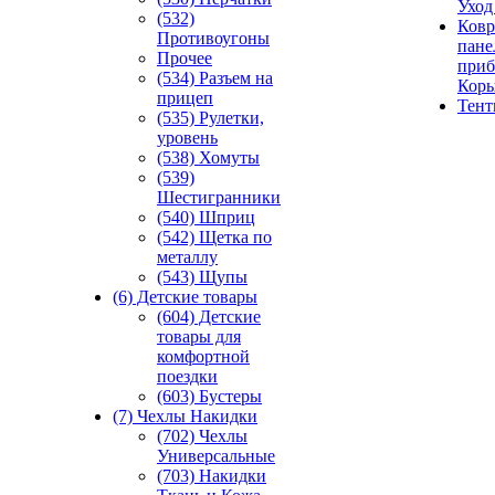
Уход
(532)
Ковр
Противоугоны
пане
Прочее
приб
(534) Разъем на
Кор
прицеп
Тен
(535) Рулетки,
уровень
(538) Хомуты
(539)
Шестигранники
(540) Шприц
(542) Щетка по
металлу
(543) Щупы
(6) Детские товары
(604) Детские
товары для
комфортной
поездки
(603) Бустеры
(7) Чехлы Накидки
(702) Чехлы
Универсальные
(703) Накидки