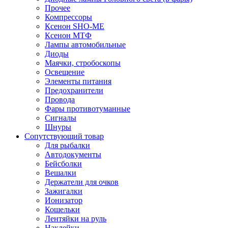
Прочее
Компрессоры
Ксенон SHO-ME
Ксенон МТФ
Лампы автомобильные
Диоды
Маячки, стробоскопы
Освещение
Элементы питания
Предохранители
Провода
Фары противотуманные
Сигналы
Шнуры
Сопутствующий товар
Для рыбалки
Автодокументы
Бейсболки
Вешалки
Держатели для очков
Зажигалки
Ионизатор
Кошельки
Лентяйки на руль
Наклейки