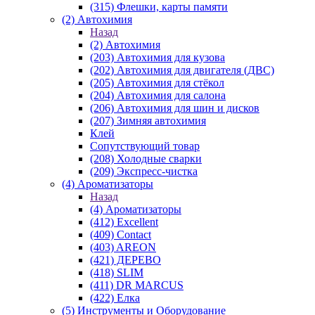
(315) Флешки, карты памяти
(2) Автохимия
Назад
(2) Автохимия
(203) Автохимия для кузова
(202) Автохимия для двигателя (ДВС)
(205) Автохимия для стёкол
(204) Автохимия для салона
(206) Автохимия для шин и дисков
(207) Зимняя автохимия
Клей
Сопутствующий товар
(208) Холодные сварки
(209) Экспреcс-чистка
(4) Ароматизаторы
Назад
(4) Ароматизаторы
(412) Excellent
(409) Contact
(403) AREON
(421) ДЕРЕВО
(418) SLIM
(411) DR MARCUS
(422) Елка
(5) Инструменты и Оборудование