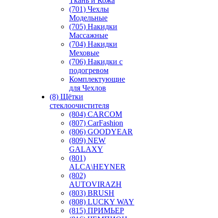
Ткань и Кожа
(701) Чехлы
Модельные
(705) Накидки
Массажные
(704) Накидки
Меховые
(706) Накидки с
подогревом
Комплектующие
для Чехлов
(8) Щётки
стеклоочистителя
(804) CARCOM
(807) CarFashion
(806) GOODYEAR
(809) NEW
GALAXY
(801)
ALCA\HEYNER
(802)
AUTOVIRAZH
(803) BRUSH
(808) LUCKY WAY
(815) ПРИМЬЕР