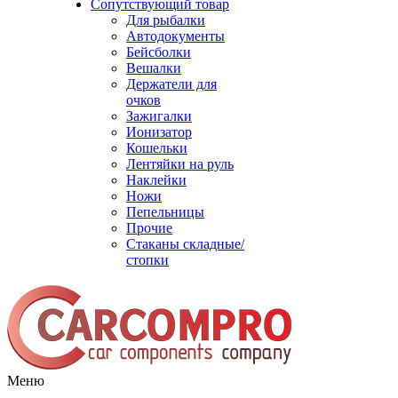
Сопутствующий товар
Для рыбалки
Автодокументы
Бейсболки
Вешалки
Держатели для
очков
Зажигалки
Ионизатор
Кошельки
Лентяйки на руль
Наклейки
Ножи
Пепельницы
Прочие
Стаканы складные/
стопки
Меню