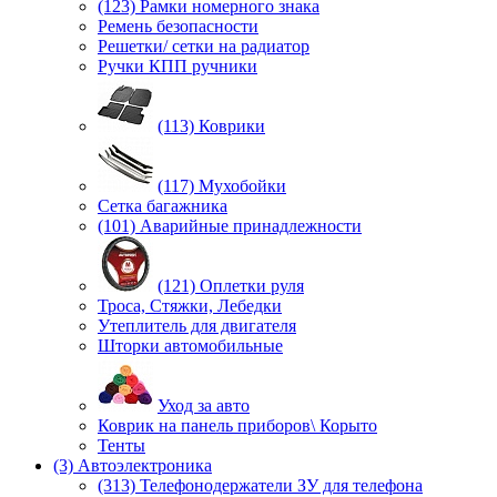
(123) Рамки номерного знака
Ремень безопасности
Решетки/ сетки на радиатор
Ручки КПП ручники
(113) Коврики
(117) Мухобойки
Сетка багажника
(101) Аварийные принадлежности
(121) Оплетки руля
Троса, Стяжки, Лебедки
Утеплитель для двигателя
Шторки автомобильные
Уход за авто
Коврик на панель приборов\ Корыто
Тенты
(3) Автоэлектроника
(313) Телефонодержатели ЗУ для телефона