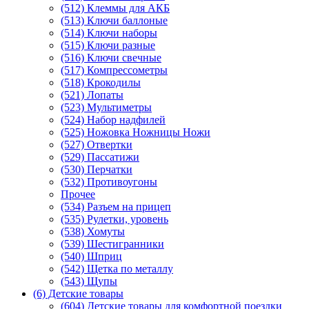
(512) Клеммы для АКБ
(513) Ключи баллоные
(514) Ключи наборы
(515) Ключи разные
(516) Ключи свечные
(517) Компрессометры
(518) Крокодилы
(521) Лопаты
(523) Мультиметры
(524) Набор надфилей
(525) Ножовка Ножницы Ножи
(527) Отвертки
(529) Пассатижи
(530) Перчатки
(532) Противоугоны
Прочее
(534) Разъем на прицеп
(535) Рулетки, уровень
(538) Хомуты
(539) Шестигранники
(540) Шприц
(542) Щетка по металлу
(543) Щупы
(6) Детские товары
(604) Детские товары для комфортной поездки