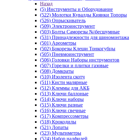
Назад
(5) Инструменты и Оборудование
(522) Молотки Кувалды Киянки Топоры
(526) Опрыскиватель
(509) Электроинструмент
(503) Болты Саморезы №\бесшумные
(531) Принадлежности для шиномонтажа
(501) Ареометры
(502) Бокорезы Клещи Тонкогубцы
(505) Пневмоинструмент
(506) Головки Наборы инструментов
(507) Горелки и плитки газовые
(508) Домкраты
(510) Изолента скотч
(511) Кисти малярные
(512) Клеммы для АКБ
(513) Ключи баллоные
(514) Ключи наборы
(515) Ключи разные
(516) Ключи свечные
(517) Компрессометры
(518) Крокодилы
(521) Лопаты
(523) Мультиметры
(524) Набор надфилей