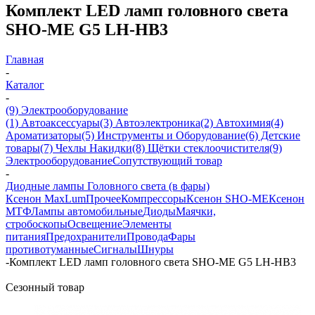
Комплект LED ламп головного света
SHO-ME G5 LH-HB3
Главная
-
Каталог
-
(9) Электрооборудование
(1) Автоаксессуары
(3) Автоэлектроника
(2) Автохимия
(4)
Ароматизаторы
(5) Инструменты и Оборудование
(6) Детские
товары
(7) Чехлы Накидки
(8) Щётки стеклоочистителя
(9)
Электрооборудование
Сопутствующий товар
-
Диодные лампы Головного света (в фары)
Ксенон MaxLum
Прочее
Компрессоры
Ксенон SHO-ME
Ксенон
МТФ
Лампы автомобильные
Диоды
Маячки,
стробоскопы
Освещение
Элементы
питания
Предохранители
Провода
Фары
противотуманные
Сигналы
Шнуры
-
Комплект LED ламп головного света SHO-ME G5 LH-HB3
Сезонный товар