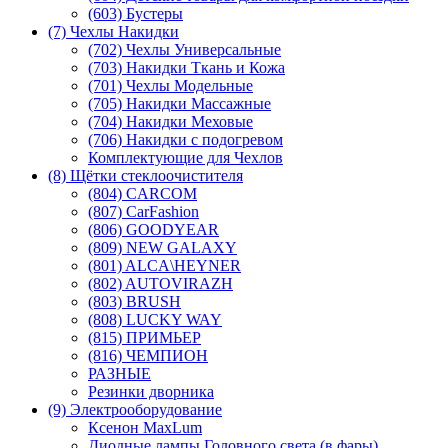
(603) Бустеры
(7) Чехлы Накидки
(702) Чехлы Универсальные
(703) Накидки Ткань и Кожа
(701) Чехлы Модельные
(705) Накидки Массажные
(704) Накидки Меховые
(706) Накидки с подогревом
Комплектующие для Чехлов
(8) Щётки стеклоочистителя
(804) CARCOM
(807) CarFashion
(806) GOODYEAR
(809) NEW GALAXY
(801) ALCA\HEYNER
(802) AUTOVIRAZH
(803) BRUSH
(808) LUCKY WAY
(815) ПРИМЬЕР
(816) ЧЕМПИОН
РАЗНЫЕ
Резинки дворника
(9) Электрооборудование
Ксенон MaxLum
Диодные лампы Головного света (в фары)