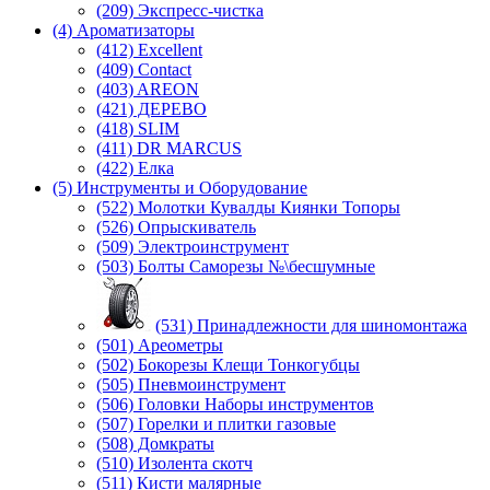
(209) Экспреcс-чистка
(4) Ароматизаторы
(412) Excellent
(409) Contact
(403) AREON
(421) ДЕРЕВО
(418) SLIM
(411) DR MARCUS
(422) Елка
(5) Инструменты и Оборудование
(522) Молотки Кувалды Киянки Топоры
(526) Опрыскиватель
(509) Электроинструмент
(503) Болты Саморезы №\бесшумные
(531) Принадлежности для шиномонтажа
(501) Ареометры
(502) Бокорезы Клещи Тонкогубцы
(505) Пневмоинструмент
(506) Головки Наборы инструментов
(507) Горелки и плитки газовые
(508) Домкраты
(510) Изолента скотч
(511) Кисти малярные