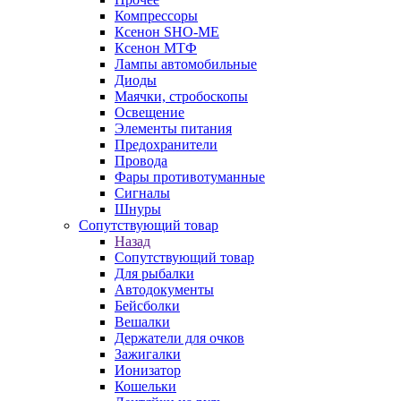
Компрессоры
Ксенон SHO-ME
Ксенон МТФ
Лампы автомобильные
Диоды
Маячки, стробоскопы
Освещение
Элементы питания
Предохранители
Провода
Фары противотуманные
Сигналы
Шнуры
Сопутствующий товар
Назад
Сопутствующий товар
Для рыбалки
Автодокументы
Бейсболки
Вешалки
Держатели для очков
Зажигалки
Ионизатор
Кошельки