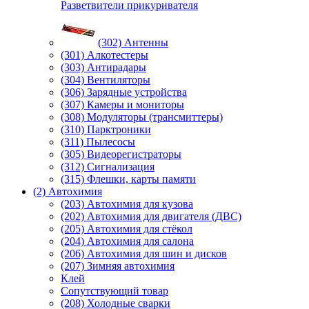
Разветвители прикуривателя
(302) Антенны
(301) Алкотестеры
(303) Антирадары
(304) Вентиляторы
(306) Зарядные устройства
(307) Камеры и мониторы
(308) Модуляторы (трансмиттеры)
(310) Парктроники
(311) Пылесосы
(305) Видеорегистраторы
(312) Сигнализация
(315) Флешки, карты памяти
(2) Автохимия
(203) Автохимия для кузова
(202) Автохимия для двигателя (ДВС)
(205) Автохимия для стёкол
(204) Автохимия для салона
(206) Автохимия для шин и дисков
(207) Зимняя автохимия
Клей
Сопутствующий товар
(208) Холодные сварки