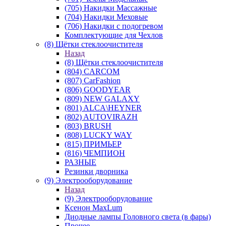
(705) Накидки Массажные
(704) Накидки Меховые
(706) Накидки с подогревом
Комплектующие для Чехлов
(8) Щётки стеклоочистителя
Назад
(8) Щётки стеклоочистителя
(804) CARCOM
(807) CarFashion
(806) GOODYEAR
(809) NEW GALAXY
(801) ALCA\HEYNER
(802) AUTOVIRAZH
(803) BRUSH
(808) LUCKY WAY
(815) ПРИМЬЕР
(816) ЧЕМПИОН
РАЗНЫЕ
Резинки дворника
(9) Электрооборудование
Назад
(9) Электрооборудование
Ксенон MaxLum
Диодные лампы Головного света (в фары)
Прочее