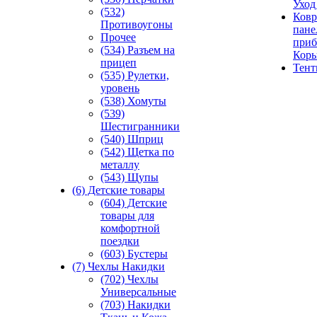
Уход
(532)
Ковр
Противоугоны
пане
Прочее
приб
(534) Разъем на
Кор
прицеп
Тен
(535) Рулетки,
уровень
(538) Хомуты
(539)
Шестигранники
(540) Шприц
(542) Щетка по
металлу
(543) Щупы
(6) Детские товары
(604) Детские
товары для
комфортной
поездки
(603) Бустеры
(7) Чехлы Накидки
(702) Чехлы
Универсальные
(703) Накидки