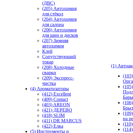
(ДВС)
(205) Автохимия
для стёкол
(204) Автохимия
для салона
(206) Автохимия
для шин и дисков
(207) Зимняя
автохимия
Клей
Сопутствующий
товар
(1) Автоа
(208) Холодные
сварки
(103
(209) Экспреcс-
Орга
чистка
(105)
(4) Ароматизаторы
Подл
(412) Excellent
Бар
(409) Contact
(106)
(403) AREON
Брыз
(421) ДЕРЕВО
(109
(418) SLIM
на р
(411) DR MARCUS
(110
(422) Елка
(114
(5) Инструменты и