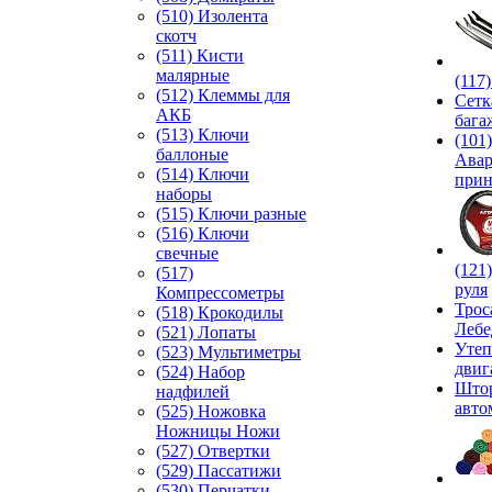
(510) Изолента
скотч
(511) Кисти
малярные
(117
(512) Клеммы для
Сетк
АКБ
бага
(513) Ключи
(101)
баллоные
Ава
(514) Ключи
прин
наборы
(515) Ключи разные
(516) Ключи
свечные
(121
(517)
руля
Компрессометры
Трос
(518) Крокодилы
Лебе
(521) Лопаты
Утеп
(523) Мультиметры
двиг
(524) Набор
Што
надфилей
авто
(525) Ножовка
Ножницы Ножи
(527) Отвертки
(529) Пассатижи
(530) Перчатки