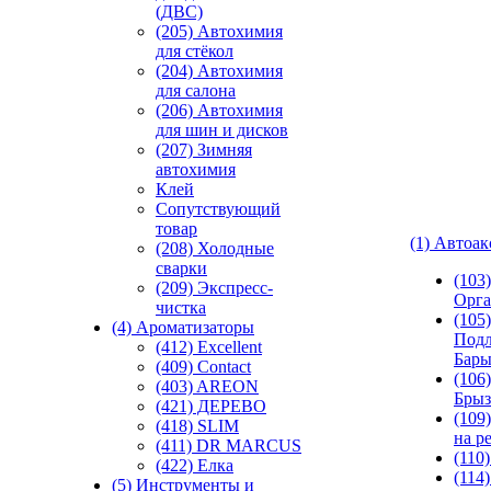
(ДВС)
(205) Автохимия
для стёкол
(204) Автохимия
для салона
(206) Автохимия
для шин и дисков
(207) Зимняя
автохимия
Клей
Сопутствующий
товар
(1) Автоа
(208) Холодные
сварки
(103
(209) Экспреcс-
Орга
чистка
(105)
(4) Ароматизаторы
Подл
(412) Excellent
Бар
(409) Contact
(106)
(403) AREON
Брыз
(421) ДЕРЕВО
(109
(418) SLIM
на р
(411) DR MARCUS
(110
(422) Елка
(114
(5) Инструменты и