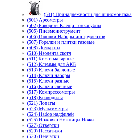
(531) Принадлежности для шиномонтажа
(501) Ареометры
(502) Бокорезы Клещи Тонкогубцы
(505) Пневмоинструмент
(506) Головки Наборы инструментов
(507) Горелки и плитки газовые
(508) Домкраты
(510) Изолента скотч
(511) Кисти малярные
(512) Клеммы для АКБ
(513) Ключи баллоные
(514) Ключи наборы
(515) Ключи разные
(516) Ключи свечные
(517) Компрессометры
(518) Крокодилы
(521) Лопаты
(523) Мультиметры
(524) Набор надфилей
(525) Ножовка Ножницы Ножи
(527) Отвертки
(529) Пассатижи
(530) Перчатки