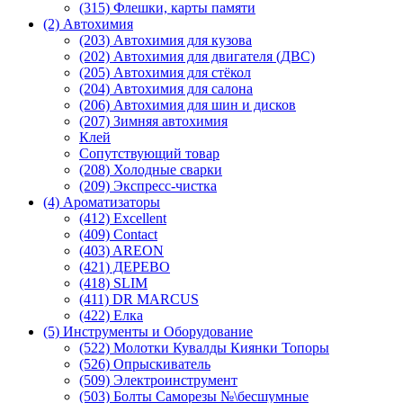
(315) Флешки, карты памяти
(2) Автохимия
(203) Автохимия для кузова
(202) Автохимия для двигателя (ДВС)
(205) Автохимия для стёкол
(204) Автохимия для салона
(206) Автохимия для шин и дисков
(207) Зимняя автохимия
Клей
Сопутствующий товар
(208) Холодные сварки
(209) Экспреcс-чистка
(4) Ароматизаторы
(412) Excellent
(409) Contact
(403) AREON
(421) ДЕРЕВО
(418) SLIM
(411) DR MARCUS
(422) Елка
(5) Инструменты и Оборудование
(522) Молотки Кувалды Киянки Топоры
(526) Опрыскиватель
(509) Электроинструмент
(503) Болты Саморезы №\бесшумные