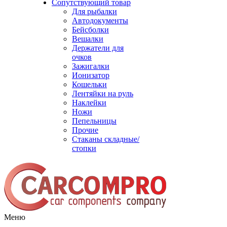
Сопутствующий товар
Для рыбалки
Автодокументы
Бейсболки
Вешалки
Держатели для
очков
Зажигалки
Ионизатор
Кошельки
Лентяйки на руль
Наклейки
Ножи
Пепельницы
Прочие
Стаканы складные/
стопки
Меню