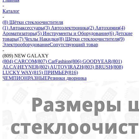
-
Каталог
-
(8) Щётки стеклоочистителя
(1) Автоаксессуары
(3) Автоэлектроника
(2) Автохимия
(4)
Ароматизаторы
(5) Инструменты и Оборудование
(6) Детские
товары
(7) Чехлы Накидки
(8) Щётки стеклоочистителя
(9)
Электрооборудование
Сопутствующий товар
-
(809) NEW GALAXY
(804) CARCOM
(807) CarFashion
(806) GOODYEAR
(801)
ALCA\HEYNER
(802) AUTOVIRAZH
(803) BRUSH
(808)
LUCKY WAY
(815) ПРИМЬЕР
(816)
ЧЕМПИОН
РАЗНЫЕ
Резинки дворника