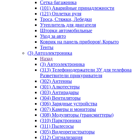
Сетка багажника
(101) Аварийные принадлежности
(121) Оплетки руля
Троса, Стяжки, Лебедки
Утеплитель для двигателя
Шторки автомобильные
Уход за авто
Коврик на панель приборов\ Корыто
Тенты
(3) Автоэлектроника
Назад
(3) Автоэлектроника
(313) Телефонодержатели ЗУ для телефона
Разветвители прикуривателя
(302) Антенны
(301) Алкотестеры
(303) Антирадары
(304) Вентиляторы
(306) Зарядные устройства
(307) Камеры и мониторы
(308) Модуляторы (трансмиттеры)
(310) Парктроники
(311) Пылесосы
(305) Видеорегистраторы
(312) Сигнализация