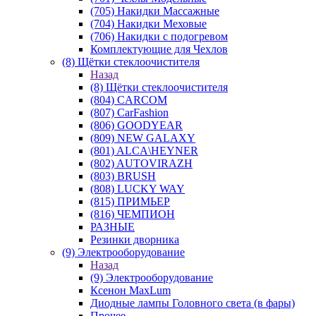
(705) Накидки Массажные
(704) Накидки Меховые
(706) Накидки с подогревом
Комплектующие для Чехлов
(8) Щётки стеклоочистителя
Назад
(8) Щётки стеклоочистителя
(804) CARCOM
(807) CarFashion
(806) GOODYEAR
(809) NEW GALAXY
(801) ALCA\HEYNER
(802) AUTOVIRAZH
(803) BRUSH
(808) LUCKY WAY
(815) ПРИМЬЕР
(816) ЧЕМПИОН
РАЗНЫЕ
Резинки дворника
(9) Электрооборудование
Назад
(9) Электрооборудование
Ксенон MaxLum
Диодные лампы Головного света (в фары)
Прочее