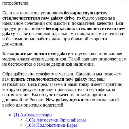
потребителю.
Если вы намерены установить
бескаркасную щетку
стеклоочистителя
new galaxy
drive
, то будьте уверены в
идеальном сочетании стоимости и показателей качества. Вся
продукция в линейке
бескаркасных стеклоочистителей
new
galaxy
славится своими идеальными показателями в очистке
и бесшумностью работы даже при большой скорости
движения.
Бескаркасные щетки
new galaxy
это усовершенствованная
модель классических дворников. Такой вариант позволяет вам
не беспокоится о замене дворников на зимние.
Обращайтесь по телефону в магазин Carcom, и мы поможем
вам
купить стеклоочистители
new galaxy
под ваш
автомобиль. Весь предлагаемый нами товар имеет гарантию,
которую предусматривает производитель и сертификаты
соответствия. Вы получите качественные дворники с
доставкой по России.
New galaxy щетки
это оптимальный
выбор для опытных водителей.
(1) Автоаксессуары
(103) Автосумки Органайзеры
(105) Подлокотники-Бары