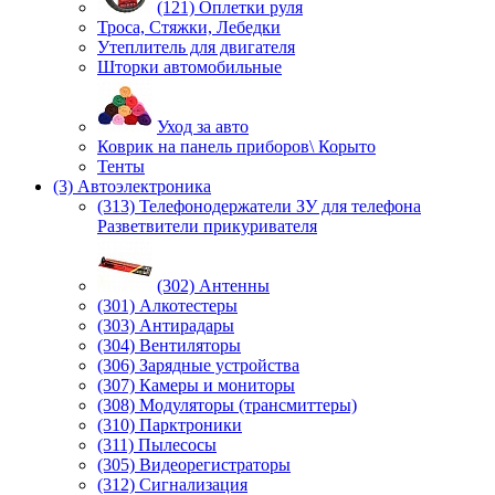
(121) Оплетки руля
Троса, Стяжки, Лебедки
Утеплитель для двигателя
Шторки автомобильные
Уход за авто
Коврик на панель приборов\ Корыто
Тенты
(3) Автоэлектроника
(313) Телефонодержатели ЗУ для телефона
Разветвители прикуривателя
(302) Антенны
(301) Алкотестеры
(303) Антирадары
(304) Вентиляторы
(306) Зарядные устройства
(307) Камеры и мониторы
(308) Модуляторы (трансмиттеры)
(310) Парктроники
(311) Пылесосы
(305) Видеорегистраторы
(312) Сигнализация