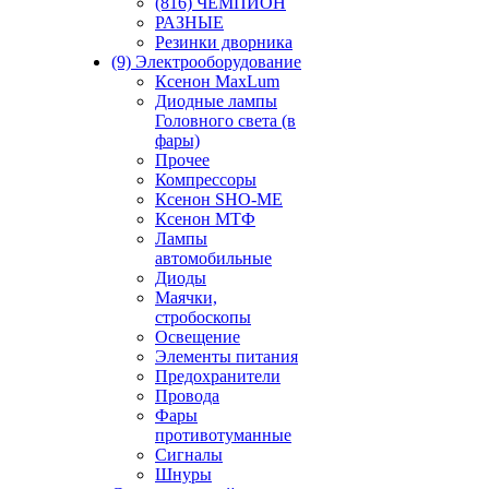
(816) ЧЕМПИОН
РАЗНЫЕ
Резинки дворника
(9) Электрооборудование
Ксенон MaxLum
Диодные лампы
Головного света (в
фары)
Прочее
Компрессоры
Ксенон SHO-ME
Ксенон МТФ
Лампы
автомобильные
Диоды
Маячки,
стробоскопы
Освещение
Элементы питания
Предохранители
Провода
Фары
противотуманные
Сигналы
Шнуры