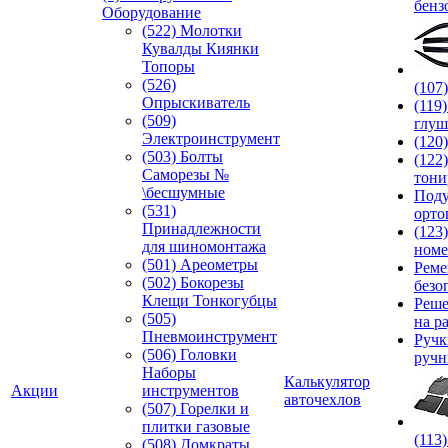
бенз
Оборудование
(522) Молотки
Кувалды Киянки
Топоры
(526)
(107
Опрыскиватель
(119
(509)
глуш
Электроинструмент
(120
(503) Болты
(122
Саморезы №
тони
\бесшумные
Под
(531)
орто
Принадлежности
(123
для шиномонтажа
номе
(501) Ареометры
Реме
(502) Бокорезы
безо
Клещи Тонкогубцы
Реше
(505)
на р
Пневмоинструмент
Руч
(506) Головки
ручн
Наборы
Калькулятор
Акции
инструментов
авточехлов
(507) Горелки и
плитки газовые
(113
(508) Домкраты