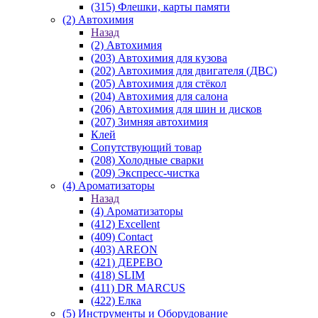
(315) Флешки, карты памяти
(2) Автохимия
Назад
(2) Автохимия
(203) Автохимия для кузова
(202) Автохимия для двигателя (ДВС)
(205) Автохимия для стёкол
(204) Автохимия для салона
(206) Автохимия для шин и дисков
(207) Зимняя автохимия
Клей
Сопутствующий товар
(208) Холодные сварки
(209) Экспреcс-чистка
(4) Ароматизаторы
Назад
(4) Ароматизаторы
(412) Excellent
(409) Contact
(403) AREON
(421) ДЕРЕВО
(418) SLIM
(411) DR MARCUS
(422) Елка
(5) Инструменты и Оборудование