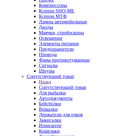
Компрессоры
Ксенон SHO-ME
Ксенон МТФ
Лампы автомобильные
Диоды
Маячки, стробоскопы
Освещение
Элементы питания
Предохранители
Провода
Фары противотуманные
Сигналы
Шнуры
Сопутствующий товар
Назад
Сопутствующий товар
Для рыбалки
Автодокументы
Бейсболки
Вешалки
Держатели для очков
Зажигалки
Ионизатор
Кошельки