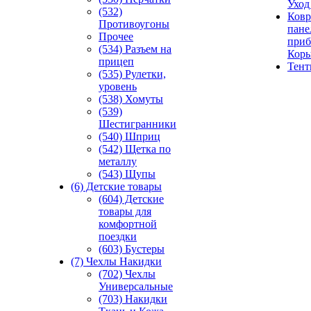
Уход
(532)
Ковр
Противоугоны
пане
Прочее
приб
(534) Разъем на
Кор
прицеп
Тен
(535) Рулетки,
уровень
(538) Хомуты
(539)
Шестигранники
(540) Шприц
(542) Щетка по
металлу
(543) Щупы
(6) Детские товары
(604) Детские
товары для
комфортной
поездки
(603) Бустеры
(7) Чехлы Накидки
(702) Чехлы
Универсальные
(703) Накидки