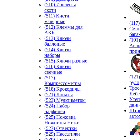
(510) Изолента
скотч
(511) Кисти
малярные
(117
(512) Клеммы для
Сетк
АКБ
бага
(513) Ключи
(101)
баллоные
Ава
(514) Ключи
прин
наборы
(515) Ключи разные
(516) Ключи
свечные
(121
(517)
руля
Компрессометры
Трос
(518) Крокодилы
Лебе
(521) Лопаты
Утеп
(523) Мультиметры
двиг
(524) Набор
Што
надфилей
авто
(525) Ножовка
Ножницы Ножи
(527) Отвертки
(529) Пассатижи
(530) Перчатки