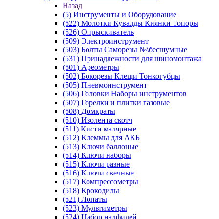
Назад
(5) Инструменты и Оборудование
(522) Молотки Кувалды Киянки Топоры
(526) Опрыскиватель
(509) Электроинструмент
(503) Болты Саморезы №\бесшумные
(531) Принадлежности для шиномонтажа
(501) Ареометры
(502) Бокорезы Клещи Тонкогубцы
(505) Пневмоинструмент
(506) Головки Наборы инструментов
(507) Горелки и плитки газовые
(508) Домкраты
(510) Изолента скотч
(511) Кисти малярные
(512) Клеммы для АКБ
(513) Ключи баллоные
(514) Ключи наборы
(515) Ключи разные
(516) Ключи свечные
(517) Компрессометры
(518) Крокодилы
(521) Лопаты
(523) Мультиметры
(524) Набор надфилей