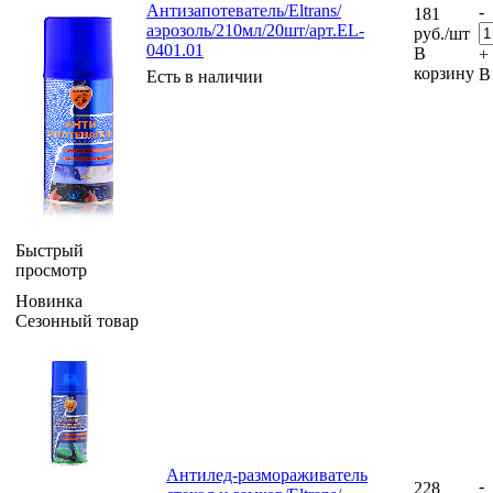
Антизапотеватель/Eltrans/
-
181
аэрозоль/210мл/20шт/арт.EL-
руб.
/шт
0401.01
В
+
корзину
В
Есть в наличии
Быстрый
просмотр
Новинка
Сезонный товар
Антилед-размораживатель
-
228