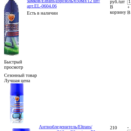
замков/Eltrans/аэрозоль/650мл/12 шт/
руб.
/шт
арт.EL-0604.06
В
+
корзину
В
Есть в наличии
Быстрый
просмотр
Сезонный товар
Лучшая цена
Антиобледенитель/Eltrans/
-
210