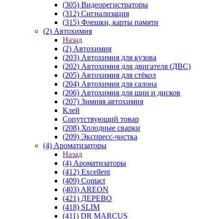
(305) Видеорегистраторы
(312) Сигнализация
(315) Флешки, карты памяти
(2) Автохимия
Назад
(2) Автохимия
(203) Автохимия для кузова
(202) Автохимия для двигателя (ДВС)
(205) Автохимия для стёкол
(204) Автохимия для салона
(206) Автохимия для шин и дисков
(207) Зимняя автохимия
Клей
Сопутствующий товар
(208) Холодные сварки
(209) Экспреcс-чистка
(4) Ароматизаторы
Назад
(4) Ароматизаторы
(412) Excellent
(409) Contact
(403) AREON
(421) ДЕРЕВО
(418) SLIM
(411) DR MARCUS