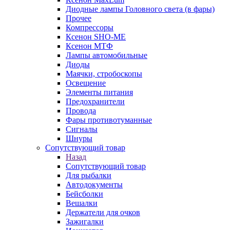
Диодные лампы Головного света (в фары)
Прочее
Компрессоры
Ксенон SHO-ME
Ксенон МТФ
Лампы автомобильные
Диоды
Маячки, стробоскопы
Освещение
Элементы питания
Предохранители
Провода
Фары противотуманные
Сигналы
Шнуры
Сопутствующий товар
Назад
Сопутствующий товар
Для рыбалки
Автодокументы
Бейсболки
Вешалки
Держатели для очков
Зажигалки