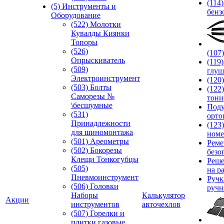
(114
(5) Инструменты и
бенз
Оборудование
(522) Молотки
Кувалды Киянки
Топоры
(526)
(107
Опрыскиватель
(119
(509)
глуш
Электроинструмент
(120
(503) Болты
(122
Саморезы №
тони
\бесшумные
Под
(531)
орто
Принадлежности
(123
для шиномонтажа
номе
(501) Ареометры
Реме
(502) Бокорезы
безо
Клещи Тонкогубцы
Реше
(505)
на р
Пневмоинструмент
Руч
(506) Головки
ручн
Наборы
Калькулятор
Акции
инструментов
авточехлов
(507) Горелки и
плитки газовые