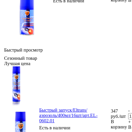
В
Есть в наличии
Быстрый просмотр
Сезонный товар
Лучшая цена
Быстрый запуск/Eltrans/
-
347
аэрозоль/400мл/16шт/арт.EL-
руб.
/шт
0602.01
В
+
корзину
В
Есть в наличии