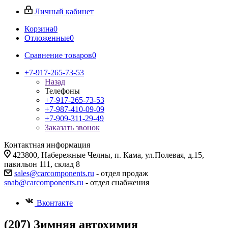
Личный кабинет
Корзина
0
Отложенные
0
Сравнение товаров
0
+7-917-265-73-53
Назад
Телефоны
+7-917-265-73-53
+7-987-410-09-09
+7-909-311-29-49
Заказать звонок
Контактная информация
423800, Набережные Челны, п. Кама, ул.Полевая, д.15,
павильон 111, склад 8
sales@carcomponents.ru
- отдел продаж
snab@carcomponents.ru
- отдел снабжения
Вконтакте
(207) Зимняя автохимия