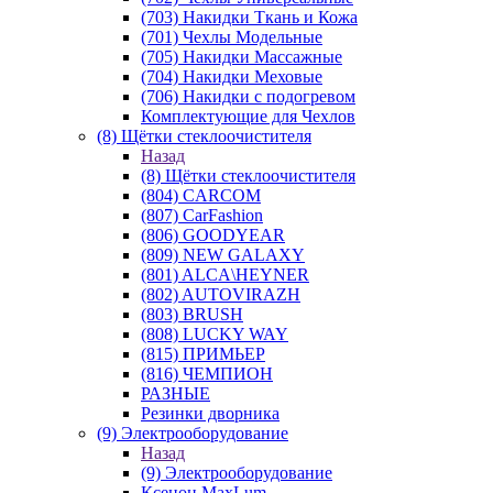
(703) Накидки Ткань и Кожа
(701) Чехлы Модельные
(705) Накидки Массажные
(704) Накидки Меховые
(706) Накидки с подогревом
Комплектующие для Чехлов
(8) Щётки стеклоочистителя
Назад
(8) Щётки стеклоочистителя
(804) CARCOM
(807) CarFashion
(806) GOODYEAR
(809) NEW GALAXY
(801) ALCA\HEYNER
(802) AUTOVIRAZH
(803) BRUSH
(808) LUCKY WAY
(815) ПРИМЬЕР
(816) ЧЕМПИОН
РАЗНЫЕ
Резинки дворника
(9) Электрооборудование
Назад
(9) Электрооборудование
Ксенон MaxLum