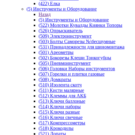
(422) Елка
(5) Инструменты и Оборудование
Назад
(5) Инструменты и Оборудование
(522) Молотки Кувалды Киянки Топоры
(526) Опрыскиватель
(509) Электроинструмент
(503) Болты Саморезы №\бесшумные
(531) Принадлежности для шиномонтажа
(501) Ареометры
(502) Бокорезы Клещи Тонкогубцы
(505) Пневмоинструмент
(506) Головки Наборы инструментов
(507) Горелки и плитки газовые
(508) Домкраты
(510) Изолента скотч
(511) Кисти малярные
(512) Клеммы для АКБ
(513) Ключи баллоные
(514) Ключи наборы
(515) Ключи разные
(516) Ключи свечные
(517) Компрессометры
(518) Крокодилы
(521) Лопаты