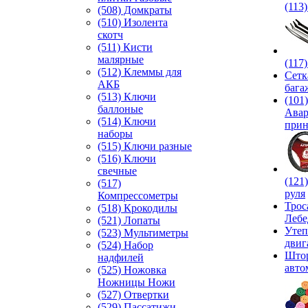
(113
(508) Домкраты
(510) Изолента
скотч
(511) Кисти
малярные
(117
(512) Клеммы для
Сетк
АКБ
бага
(513) Ключи
(101)
баллоные
Ава
(514) Ключи
прин
наборы
(515) Ключи разные
(516) Ключи
свечные
(121
(517)
руля
Компрессометры
Трос
(518) Крокодилы
Лебе
(521) Лопаты
Утеп
(523) Мультиметры
двиг
(524) Набор
Што
надфилей
авто
(525) Ножовка
Ножницы Ножи
(527) Отвертки
(529) Пассатижи