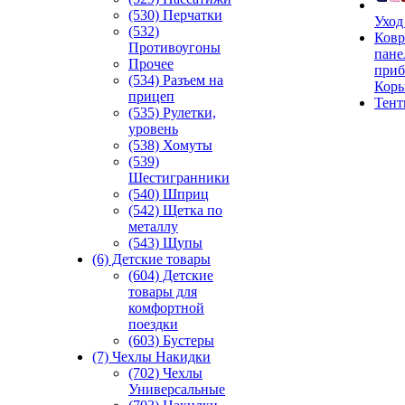
(530) Перчатки
Уход
(532)
Ковр
Противоугоны
пане
Прочее
приб
(534) Разъем на
Кор
прицеп
Тен
(535) Рулетки,
уровень
(538) Хомуты
(539)
Шестигранники
(540) Шприц
(542) Щетка по
металлу
(543) Щупы
(6) Детские товары
(604) Детские
товары для
комфортной
поездки
(603) Бустеры
(7) Чехлы Накидки
(702) Чехлы
Универсальные