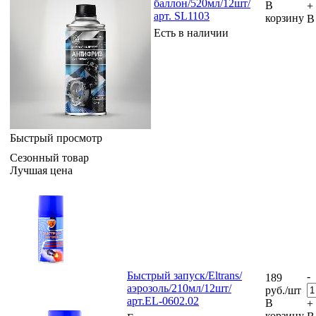
баллон/520мл/12шт/
В
+
арт. SL1103
корзину
В
Есть в наличии
Быстрый просмотр
Сезонный товар
Лучшая цена
Быстрый запуск/Eltrans/
-
189
аэрозоль/210мл/12шт/
руб.
/шт
арт.EL-0602.02
В
+
корзину