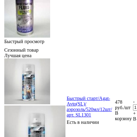
Быстрый просмотр
Сезонный товар
Лучшая цена
Быстрый старт/Agat-
-
478
Avto(SL)/
руб.
/шт
аэрозоль/520мл/12шт/
В
+
арт. SL1301
корзину
В
Есть в наличии