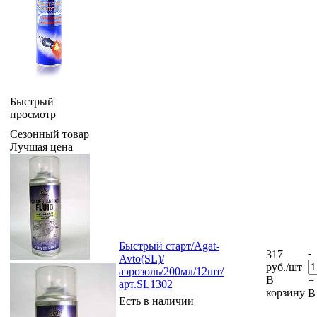
Быстрый
просмотр
Сезонный товар
Лучшая цена
Быстрый старт/Agat-
-
317
Avto(SL)/
руб.
/шт
аэрозоль/200мл/12шт/
В
+
арт.SL1302
корзину
В
Есть в наличии