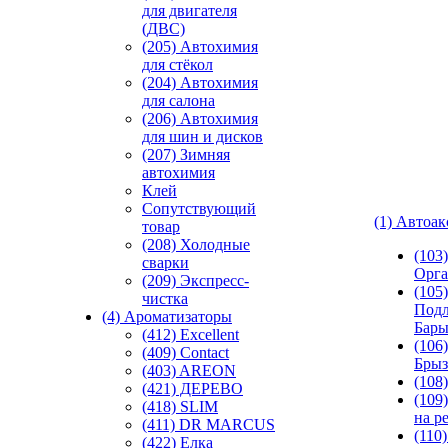
для двигателя
(ДВС)
(205) Автохимия
для стёкол
(204) Автохимия
для салона
(206) Автохимия
для шин и дисков
(207) Зимняя
автохимия
Клей
Сопутствующий
(1) Автоа
товар
(208) Холодные
(103
сварки
Орга
(209) Экспреcс-
(105)
чистка
Подл
(4) Ароматизаторы
Бар
(412) Excellent
(106)
(409) Contact
Брыз
(403) AREON
(108
(421) ДЕРЕВО
(109
(418) SLIM
на р
(411) DR MARCUS
(110
(422) Елка