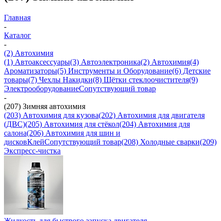
Главная
-
Каталог
-
(2) Автохимия
(1) Автоаксессуары
(3) Автоэлектроника
(2) Автохимия
(4)
Ароматизаторы
(5) Инструменты и Оборудование
(6) Детские
товары
(7) Чехлы Накидки
(8) Щётки стеклоочистителя
(9)
Электрооборудование
Сопутствующий товар
-
(207) Зимняя автохимия
(203) Автохимия для кузова
(202) Автохимия для двигателя
(ДВС)
(205) Автохимия для стёкол
(204) Автохимия для
салона
(206) Автохимия для шин и
дисков
Клей
Сопутствующий товар
(208) Холодные сварки
(209)
Экспреcс-чистка
Жидкость для быстрого запуска двигателя