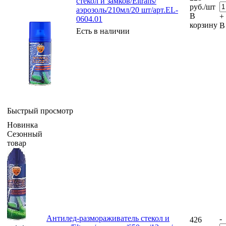
стекол и замков/Eltrans/
руб.
/шт
аэрозоль/210мл/20 шт/арт.EL-
В
+
0604.01
корзину
В
Есть в наличии
Быстрый просмотр
Новинка
Сезонный
товар
Антилед-размораживатель стекол и
-
426