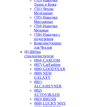
(703) Накидки
Ткань и Кожа
(701) Чехлы
Модельные
(705) Накидки
Массажные
(704) Накидки
Меховые
(706) Накидки с
подогревом
Комплектующие
для Чехлов
(8) Щётки
стеклоочистителя
(804) CARCOM
(807) CarFashion
(806) GOODYEAR
(809) NEW
GALAXY
(801)
ALCA\HEYNER
(802)
AUTOVIRAZH
(803) BRUSH
(808) LUCKY WAY