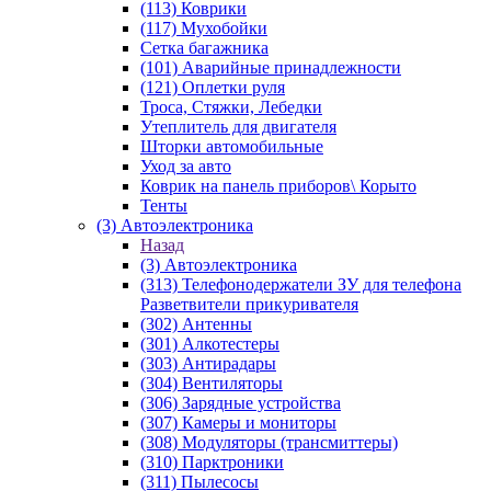
(113) Коврики
(117) Мухобойки
Сетка багажника
(101) Аварийные принадлежности
(121) Оплетки руля
Троса, Стяжки, Лебедки
Утеплитель для двигателя
Шторки автомобильные
Уход за авто
Коврик на панель приборов\ Корыто
Тенты
(3) Автоэлектроника
Назад
(3) Автоэлектроника
(313) Телефонодержатели ЗУ для телефона
Разветвители прикуривателя
(302) Антенны
(301) Алкотестеры
(303) Антирадары
(304) Вентиляторы
(306) Зарядные устройства
(307) Камеры и мониторы
(308) Модуляторы (трансмиттеры)
(310) Парктроники
(311) Пылесосы