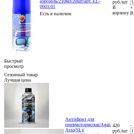
аэрозоль/210мл/20шт/арт. EL-
руб.
/шт
0601.01
В
+
корзину
В
Есть в наличии
Быстрый
просмотр
Сезонный товар
Лучшая цена
Антифриз для
пневмотормозов/Agat-
-
420
Avto(SL)/
руб.
/шт