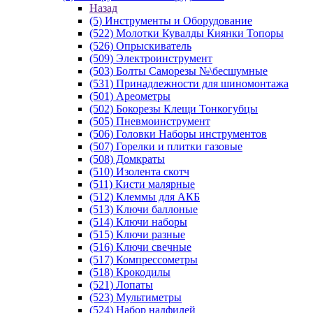
Назад
(5) Инструменты и Оборудование
(522) Молотки Кувалды Киянки Топоры
(526) Опрыскиватель
(509) Электроинструмент
(503) Болты Саморезы №\бесшумные
(531) Принадлежности для шиномонтажа
(501) Ареометры
(502) Бокорезы Клещи Тонкогубцы
(505) Пневмоинструмент
(506) Головки Наборы инструментов
(507) Горелки и плитки газовые
(508) Домкраты
(510) Изолента скотч
(511) Кисти малярные
(512) Клеммы для АКБ
(513) Ключи баллоные
(514) Ключи наборы
(515) Ключи разные
(516) Ключи свечные
(517) Компрессометры
(518) Крокодилы
(521) Лопаты
(523) Мультиметры
(524) Набор надфилей