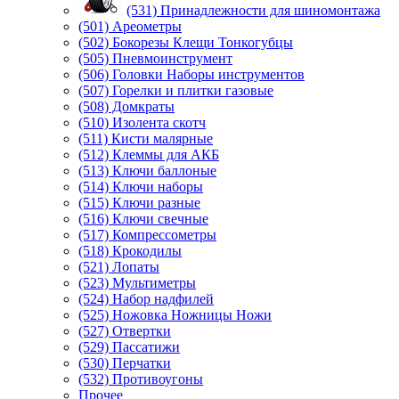
(531) Принадлежности для шиномонтажа
(501) Ареометры
(502) Бокорезы Клещи Тонкогубцы
(505) Пневмоинструмент
(506) Головки Наборы инструментов
(507) Горелки и плитки газовые
(508) Домкраты
(510) Изолента скотч
(511) Кисти малярные
(512) Клеммы для АКБ
(513) Ключи баллоные
(514) Ключи наборы
(515) Ключи разные
(516) Ключи свечные
(517) Компрессометры
(518) Крокодилы
(521) Лопаты
(523) Мультиметры
(524) Набор надфилей
(525) Ножовка Ножницы Ножи
(527) Отвертки
(529) Пассатижи
(530) Перчатки
(532) Противоугоны
Прочее