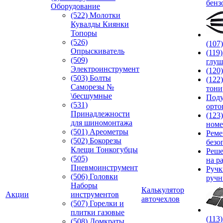
бенз
Оборудование
(522) Молотки
Кувалды Киянки
Топоры
(526)
(107
Опрыскиватель
(119
(509)
глуш
Электроинструмент
(120
(503) Болты
(122
Саморезы №
тони
\бесшумные
Под
(531)
орто
Принадлежности
(123
для шиномонтажа
номе
(501) Ареометры
Реме
(502) Бокорезы
безо
Клещи Тонкогубцы
Реше
(505)
на р
Пневмоинструмент
Руч
(506) Головки
ручн
Наборы
Калькулятор
Акции
инструментов
авточехлов
(507) Горелки и
плитки газовые
(113
(508) Домкраты