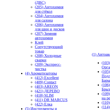
(ДВС)
(205) Автохимия
для стёкол
(204) Автохимия
для салона
(206) Автохимия
для шин и дисков
(207) Зимняя
автохимия
Клей
Сопутствующий
товар
(1) Автоа
(208) Холодные
сварки
(103
(209) Экспреcс-
Орга
чистка
(105)
(4) Ароматизаторы
Подл
(412) Excellent
Бар
(409) Contact
(106)
(403) AREON
Брыз
(421) ДЕРЕВО
(109
(418) SLIM
на р
(411) DR MARCUS
(110
(422) Елка
(114
(5) Инструменты и