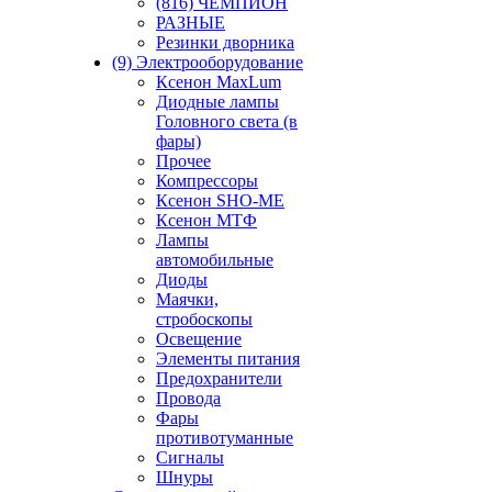
(816) ЧЕМПИОН
РАЗНЫЕ
Резинки дворника
(9) Электрооборудование
Ксенон MaxLum
Диодные лампы
Головного света (в
фары)
Прочее
Компрессоры
Ксенон SHO-ME
Ксенон МТФ
Лампы
автомобильные
Диоды
Маячки,
стробоскопы
Освещение
Элементы питания
Предохранители
Провода
Фары
противотуманные
Сигналы
Шнуры