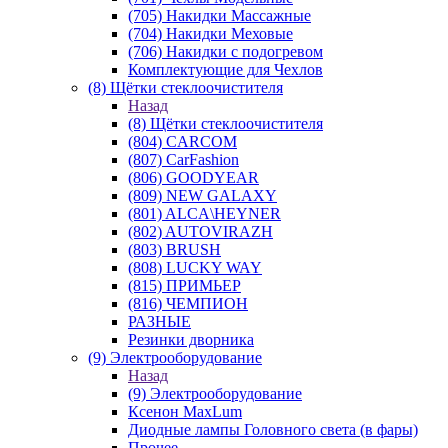
(705) Накидки Массажные
(704) Накидки Меховые
(706) Накидки с подогревом
Комплектующие для Чехлов
(8) Щётки стеклоочистителя
Назад
(8) Щётки стеклоочистителя
(804) CARCOM
(807) CarFashion
(806) GOODYEAR
(809) NEW GALAXY
(801) ALCA\HEYNER
(802) AUTOVIRAZH
(803) BRUSH
(808) LUCKY WAY
(815) ПРИМЬЕР
(816) ЧЕМПИОН
РАЗНЫЕ
Резинки дворника
(9) Электрооборудование
Назад
(9) Электрооборудование
Ксенон MaxLum
Диодные лампы Головного света (в фары)
Прочее