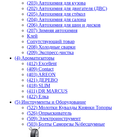
(203) Автохимия для кузова
(202) Автохимия для двигателя (ДВС)
(205) Автохимия для стёкол
(204) Автохимия для салона
(206) Автохимия для шин и дисков
(207) Зимняя автохимия
Клей
Сопутствующий товар
(208) Холодные сварки
(209) Экспреcс-чистка
(4) Ароматизаторы
(412) Excellent
(409) Contact
(403) AREON
(421) ДЕРЕВО
(418) SLIM
(411) DR MARCUS
(422) Елка
(5) Инструменты и Оборудование
(522) Молотки Кувалды Киянки Топоры
(526) Опрыскиватель
(509) Электроинструмент
(503) Болты Саморезы №\бесшумные