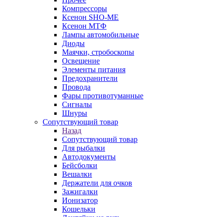
Компрессоры
Ксенон SHO-ME
Ксенон МТФ
Лампы автомобильные
Диоды
Маячки, стробоскопы
Освещение
Элементы питания
Предохранители
Провода
Фары противотуманные
Сигналы
Шнуры
Сопутствующий товар
Назад
Сопутствующий товар
Для рыбалки
Автодокументы
Бейсболки
Вешалки
Держатели для очков
Зажигалки
Ионизатор
Кошельки