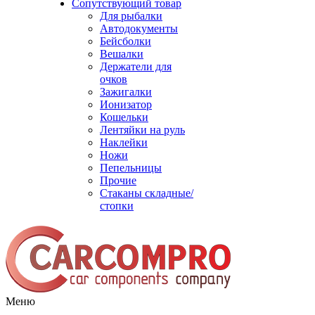
Сопутствующий товар
Для рыбалки
Автодокументы
Бейсболки
Вешалки
Держатели для
очков
Зажигалки
Ионизатор
Кошельки
Лентяйки на руль
Наклейки
Ножи
Пепельницы
Прочие
Стаканы складные/
стопки
Меню