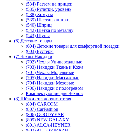
(534) Разъем на прицеп
(535) Рулетки, уровень
(538) Хомуты
(539) Шестигранники
(540) Шприц
(542) Щетка по металлу
(543) Щупы
(6) Детские товары
(604) Детские товары для комфортной поездки
(603) Бустеры
(7) Чехлы Накидки
(702) Чехлы Универсальные
(703) Накидки Ткань и Кожа
(701) Чехлы Модельные
(705) Накидки Массажные
(704) Накидки Меховые
(706) Накидки с подогревом
Комплектующие для Чехлов
(8) Щётки стеклоочистителя
(804) CARCOM
(807) CarFashion
(806) GOODYEAR
(809) NEW GALAXY
(801) ALCA\HEYNER
(802) AUTOVIRAZH