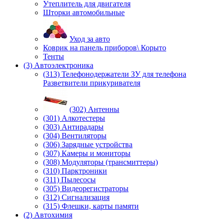
Утеплитель для двигателя
Шторки автомобильные
Уход за авто
Коврик на панель приборов\ Корыто
Тенты
(3) Автоэлектроника
(313) Телефонодержатели ЗУ для телефона
Разветвители прикуривателя
(302) Антенны
(301) Алкотестеры
(303) Антирадары
(304) Вентиляторы
(306) Зарядные устройства
(307) Камеры и мониторы
(308) Модуляторы (трансмиттеры)
(310) Парктроники
(311) Пылесосы
(305) Видеорегистраторы
(312) Сигнализация
(315) Флешки, карты памяти
(2) Автохимия