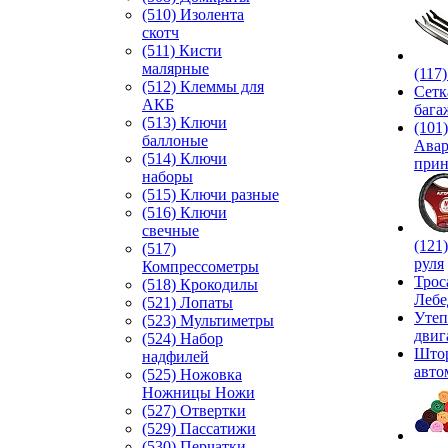
(510) Изолента
скотч
(511) Кисти
малярные
(117
(512) Клеммы для
Сетк
АКБ
бага
(513) Ключи
(101)
баллоные
Ава
(514) Ключи
прин
наборы
(515) Ключи разные
(516) Ключи
свечные
(121
(517)
руля
Компрессометры
Трос
(518) Крокодилы
Лебе
(521) Лопаты
Утеп
(523) Мультиметры
двиг
(524) Набор
Што
надфилей
авто
(525) Ножовка
Ножницы Ножи
(527) Отвертки
(529) Пассатижи
(530) Перчатки