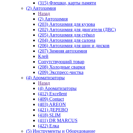
(315) Флешки, карты памяти
(2) Автохимия
Назад
(2) Автохимия
(203) Автохимия для кузова
(202) Автохимия для двигателя (ДВС)
(205) Автохимия для стёкол
(204) Автохимия для салона
(206) Автохимия для шин и дисков
(207) Зимняя автохимия
Клей
Сопутствующий товар
(208) Холодные сварки
(209) Экспреcс-чистка
(4) Ароматизаторы
Назад
(4) Ароматизаторы
(412) Excellent
(409) Contact
(403) AREON
(421) ДЕРЕВО
(418) SLIM
(411) DR MARCUS
(422) Елка
(5) Инструменты и Оборудование