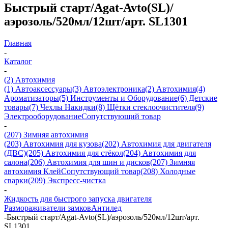
Быстрый старт/Agat-Avto(SL)/
аэрозоль/520мл/12шт/арт. SL1301
Главная
-
Каталог
-
(2) Автохимия
(1) Автоаксессуары
(3) Автоэлектроника
(2) Автохимия
(4)
Ароматизаторы
(5) Инструменты и Оборудование
(6) Детские
товары
(7) Чехлы Накидки
(8) Щётки стеклоочистителя
(9)
Электрооборудование
Сопутствующий товар
-
(207) Зимняя автохимия
(203) Автохимия для кузова
(202) Автохимия для двигателя
(ДВС)
(205) Автохимия для стёкол
(204) Автохимия для
салона
(206) Автохимия для шин и дисков
(207) Зимняя
автохимия
Клей
Сопутствующий товар
(208) Холодные
сварки
(209) Экспреcс-чистка
-
Жидкость для быстрого запуска двигателя
Размораживатели замков
Антилед
-
Быстрый старт/Agat-Avto(SL)/аэрозоль/520мл/12шт/арт.
SL1301