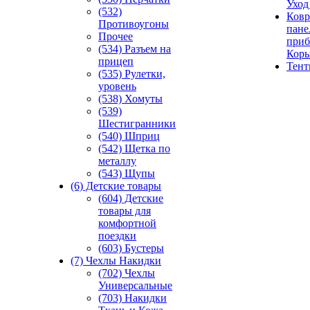
Уход
(532)
Ковр
Противоугоны
пане
Прочее
приб
(534) Разъем на
Кор
прицеп
Тен
(535) Рулетки,
уровень
(538) Хомуты
(539)
Шестигранники
(540) Шприц
(542) Щетка по
металлу
(543) Щупы
(6) Детские товары
(604) Детские
товары для
комфортной
поездки
(603) Бустеры
(7) Чехлы Накидки
(702) Чехлы
Универсальные
(703) Накидки