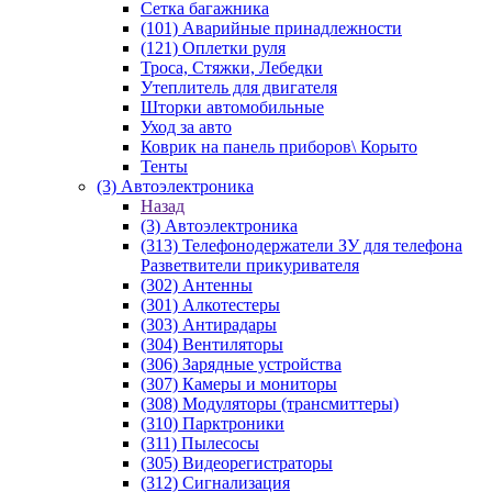
Сетка багажника
(101) Аварийные принадлежности
(121) Оплетки руля
Троса, Стяжки, Лебедки
Утеплитель для двигателя
Шторки автомобильные
Уход за авто
Коврик на панель приборов\ Корыто
Тенты
(3) Автоэлектроника
Назад
(3) Автоэлектроника
(313) Телефонодержатели ЗУ для телефона
Разветвители прикуривателя
(302) Антенны
(301) Алкотестеры
(303) Антирадары
(304) Вентиляторы
(306) Зарядные устройства
(307) Камеры и мониторы
(308) Модуляторы (трансмиттеры)
(310) Парктроники
(311) Пылесосы
(305) Видеорегистраторы
(312) Сигнализация