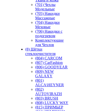
Ткань и Кожа
(701) Чехлы
Модельные
(705) Накидки
Массажные
(704) Накидки
Меховые
(706) Накидки с
подогревом
Комплектующие
для Чехлов
(8) Щётки
стеклоочистителя
(804) CARCOM
(807) CarFashion
(806) GOODYEAR
(809) NEW
GALAXY
(801)
ALCA\HEYNER
(802)
AUTOVIRAZH
(803) BRUSH
(808) LUCKY WAY
(815) ПРИМЬЕР