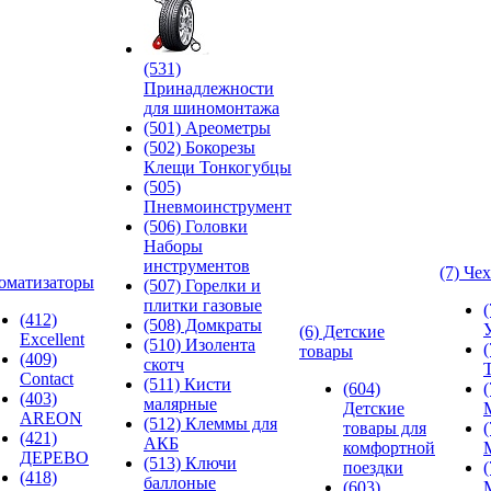
(531)
Принадлежности
для шиномонтажа
(501) Ареометры
(502) Бокорезы
Клещи Тонкогубцы
(505)
Пневмоинструмент
(506) Головки
Наборы
инструментов
(7) Че
оматизаторы
(507) Горелки и
плитки газовые
(412)
(508) Домкраты
(6) Детские
Excellent
(510) Изолента
товары
(409)
скотч
Contact
(511) Кисти
(604)
(403)
малярные
Детские
AREON
(512) Клеммы для
товары для
(421)
АКБ
комфортной
ДЕРЕВО
(513) Ключи
поездки
(418)
баллоные
(603)