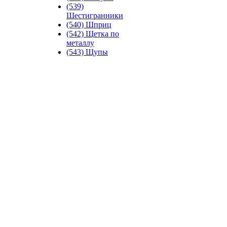
(539)
Шестигранники
(540) Шприц
(542) Щетка по
металлу
(543) Щупы