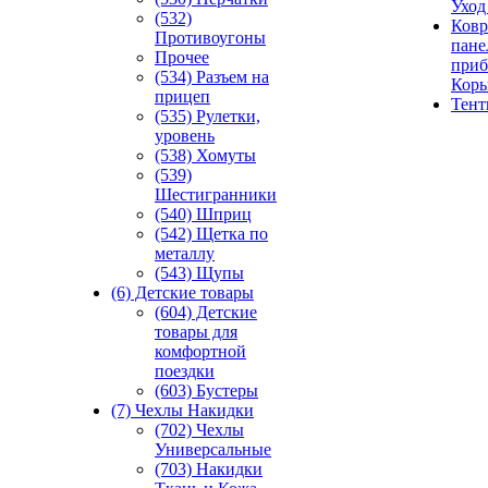
Уход
(532)
Ковр
Противоугоны
пане
Прочее
приб
(534) Разъем на
Кор
прицеп
Тен
(535) Рулетки,
уровень
(538) Хомуты
(539)
Шестигранники
(540) Шприц
(542) Щетка по
металлу
(543) Щупы
(6) Детские товары
(604) Детские
товары для
комфортной
поездки
(603) Бустеры
(7) Чехлы Накидки
(702) Чехлы
Универсальные
(703) Накидки