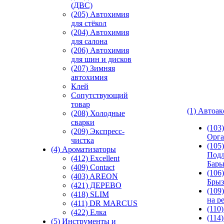
(ДВС)
(205) Автохимия
для стёкол
(204) Автохимия
для салона
(206) Автохимия
для шин и дисков
(207) Зимняя
автохимия
Клей
Сопутствующий
товар
(1) Автоа
(208) Холодные
сварки
(103
(209) Экспреcс-
Орга
чистка
(105)
(4) Ароматизаторы
Подл
(412) Excellent
Бар
(409) Contact
(106)
(403) AREON
Брыз
(421) ДЕРЕВО
(109
(418) SLIM
на р
(411) DR MARCUS
(110
(422) Елка
(114
(5) Инструменты и