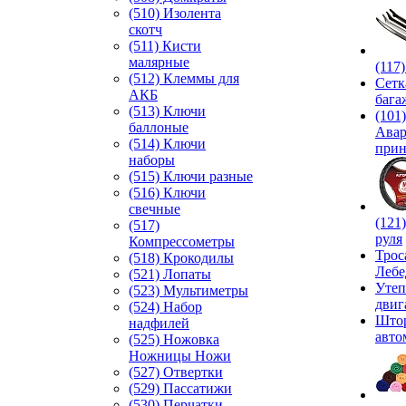
(510) Изолента
скотч
(511) Кисти
малярные
(117
(512) Клеммы для
Сетк
АКБ
бага
(513) Ключи
(101)
баллоные
Ава
(514) Ключи
прин
наборы
(515) Ключи разные
(516) Ключи
свечные
(121
(517)
руля
Компрессометры
Трос
(518) Крокодилы
Лебе
(521) Лопаты
Утеп
(523) Мультиметры
двиг
(524) Набор
Што
надфилей
авто
(525) Ножовка
Ножницы Ножи
(527) Отвертки
(529) Пассатижи
(530) Перчатки