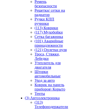
Ремень
безопасности
Решетки/ сетки на
радиатор
Ручки КПП
ручники
(113) Коврики
(117) Мухобойки
Сетка багажника
(101) Аварийные
принадлежности
(121) Оплетки руля
Троса, Стяжки,
Лебедки
Утеплитель для
двигателя
Шторки
автомобильные
Уход за авто
Коврик на панель
приборов\ Корыто
Тенты
(3) Автоэлектроника
(313)
Телефонодержатели