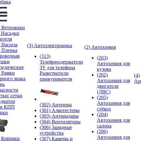
обака
) Ветровики
) Насадки
ителя
) Насосы
(3) Автоэлектроника
(2) Автохимия
) Пленка
ровочная
(313)
(203)
ушки
Телефонодержатели
Автохимия для
педические
ЗУ для телефона
кузова
) Рамки
Разветвители
(202)
(4)
рного знака
прикуривателя
Автохимия для
Ар
нь
двигателя
пасности
(ДВС)
тки/ сетки
(205)
адиатор
Автохимия для
(302) Антенны
ки КПП
стёкол
(301) Алкотестеры
ики
(204)
(303) Антирадары
Автохимия для
(304) Вентиляторы
салона
(306) Зарядные
(206)
устройства
Автохимия для
) Коврики
(307) Камеры и