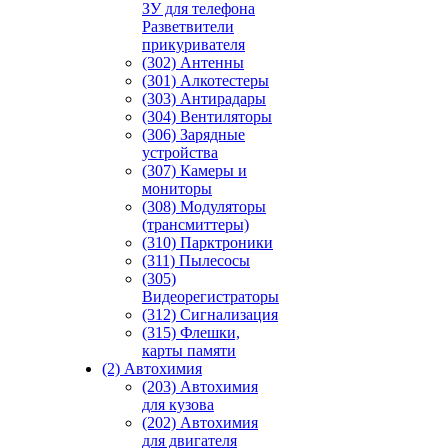
ЗУ для телефона
Разветвители
прикуривателя
(302) Антенны
(301) Алкотестеры
(303) Антирадары
(304) Вентиляторы
(306) Зарядные
устройства
(307) Камеры и
мониторы
(308) Модуляторы
(трансмиттеры)
(310) Парктроники
(311) Пылесосы
(305)
Видеорегистраторы
(312) Сигнализация
(315) Флешки,
карты памяти
(2) Автохимия
(203) Автохимия
для кузова
(202) Автохимия
для двигателя