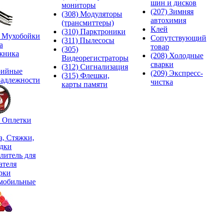
шин и дисков
мониторы
(207) Зимняя
(308) Модуляторы
автохимия
(трансмиттеры)
Клей
(310) Парктроники
) Мухобойки
Сопутствующий
(311) Пылесосы
а
товар
(305)
жника
(208) Холодные
Видеорегистраторы
сварки
(312) Сигнализация
рийные
(209) Экспреcс-
(315) Флешки,
адлежности
чистка
карты памяти
) Оплетки
а, Стяжки,
дки
литель для
ателя
рки
мобильные