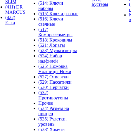
SLIM
(514) Ключи
Бустеры
(411) DR
наборы
MARCUS
(515) Ключи разные
(422)
(516) Ключи
Елка
свечные
(517)
Компрессометры
(518) Крокодилы
(521) Лопаты
(523) Мультиметры
(524) Набор
надфилей
(525) Ножовка
Ножницы Ножи
(527) Отвертки
(529) Пассатижи
(530) Перчатки
(532)
Противоугоны
Прочее
(534) Разъем на
прицеп
(535) Рулетки,
уровень
(538) Хомуты