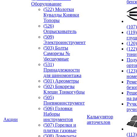
бенз
Оборудование
(522) Молотки
Кувалды Киянки
Топоры
(526)
(107
Опрыскиватель
(119
(509)
глуш
Электроинструмент
(120
(503) Болты
(122
Саморезы №
тони
\бесшумные
Под
(531)
орто
Принадлежности
(123
для шиномонтажа
номе
(501) Ареометры
Реме
(502) Бокорезы
безо
Клещи Тонкогубцы
Реше
(505)
на р
Пневмоинструмент
Руч
(506) Головки
ручн
Наборы
Калькулятор
Акции
инструментов
авточехлов
(507) Горелки и
плитки газовые
(113
(508) Домкраты