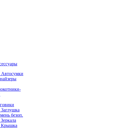
ксессуары
) Автосумки
найзеры
окотники-
ы
говики
) Заглушка
емень безоп.
) Зеркала
) Крышка