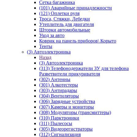
Сетка багажника
(101) Аварийные принадлежности
(121) Оплетки руля
Троса, Стяжки, Лебедки
Утеплитель для двигателя
Шторки автомобильные
Уход за авто
Коврик на панель приборов\ Корыто
Тенты
(3) Автоэлектроника
Назад
(3) Автоэлектроника
(313) Телефонодержатели ЗУ для телефона
Разветвители прикуривателя
(302) Антенны
(301) Алкотестеры
(303) Антирадары
(304) Вентиляторы
(306) Зарядные устройства
(307) Камеры и мониторы
(308) Модуляторы (трансмиттеры)
(310) Парктроники
(311) Пылесосы
(305) Видеорегистраторы
(312) Сигнализация