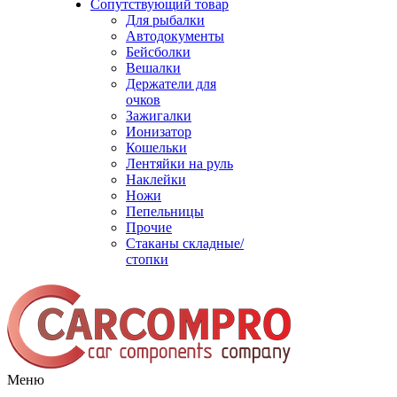
Сопутствующий товар
Для рыбалки
Автодокументы
Бейсболки
Вешалки
Держатели для
очков
Зажигалки
Ионизатор
Кошельки
Лентяйки на руль
Наклейки
Ножи
Пепельницы
Прочие
Стаканы складные/
стопки
Меню