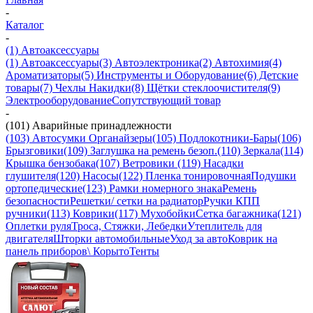
-
Каталог
-
(1) Автоаксессуары
(1) Автоаксессуары
(3) Автоэлектроника
(2) Автохимия
(4)
Ароматизаторы
(5) Инструменты и Оборудование
(6) Детские
товары
(7) Чехлы Накидки
(8) Щётки стеклоочистителя
(9)
Электрооборудование
Сопутствующий товар
-
(101) Аварийные принадлежности
(103) Автосумки Органайзеры
(105) Подлокотники-Бары
(106)
Брызговики
(109) Заглушка на ремень безоп.
(110) Зеркала
(114)
Крышка бензобака
(107) Ветровики
(119) Насадки
глушителя
(120) Насосы
(122) Пленка тонировочная
Подушки
ортопедические
(123) Рамки номерного знака
Ремень
безопасности
Решетки/ сетки на радиатор
Ручки КПП
ручники
(113) Коврики
(117) Мухобойки
Сетка багажника
(121)
Оплетки руля
Троса, Стяжки, Лебедки
Утеплитель для
двигателя
Шторки автомобильные
Уход за авто
Коврик на
панель приборов\ Корыто
Тенты