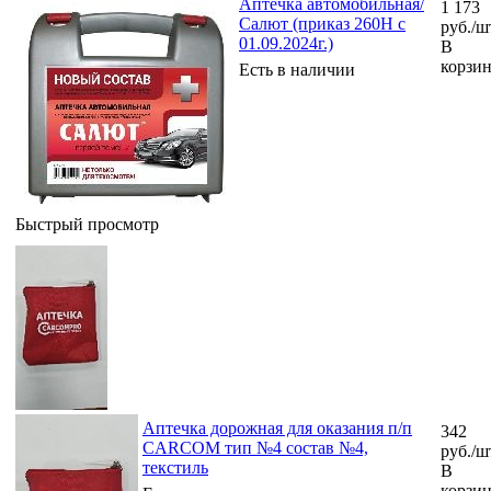
Аптечка автомобильная/
1 173
Салют (приказ 260Н с
руб.
/ш
01.09.2024г.)
В
корзи
Есть в наличии
Быстрый просмотр
Аптечка дорожная для оказания п/п
342
CARCOM тип №4 состав №4,
руб.
/ш
текстиль
В
корзи