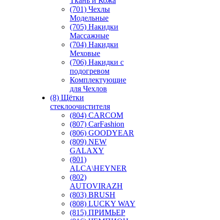
Ткань и Кожа
(701) Чехлы
Модельные
(705) Накидки
Массажные
(704) Накидки
Меховые
(706) Накидки с
подогревом
Комплектующие
для Чехлов
(8) Щётки
стеклоочистителя
(804) CARCOM
(807) CarFashion
(806) GOODYEAR
(809) NEW
GALAXY
(801)
ALCA\HEYNER
(802)
AUTOVIRAZH
(803) BRUSH
(808) LUCKY WAY
(815) ПРИМЬЕР