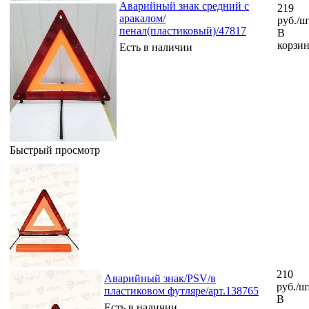
Аварийный знак средний с
219
аракалом/
руб.
/ш
пенал(пластиковый)/47817
В
корзи
Есть в наличии
Быстрый просмотр
210
Аварийный знак/PSV/в
руб.
/ш
пластиковом футляре/арт.138765
В
Есть в наличии