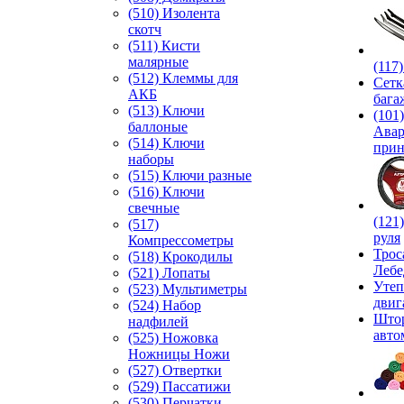
(510) Изолента
скотч
(511) Кисти
малярные
(117
(512) Клеммы для
Сетк
АКБ
бага
(513) Ключи
(101)
баллоные
Ава
(514) Ключи
прин
наборы
(515) Ключи разные
(516) Ключи
свечные
(121
(517)
руля
Компрессометры
Трос
(518) Крокодилы
Лебе
(521) Лопаты
Утеп
(523) Мультиметры
двиг
(524) Набор
Што
надфилей
авто
(525) Ножовка
Ножницы Ножи
(527) Отвертки
(529) Пассатижи
(530) Перчатки