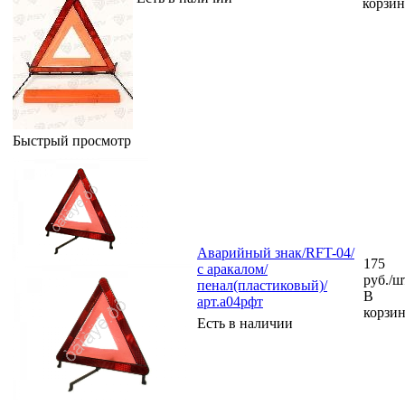
корзи
Быстрый просмотр
Аварийный знак/RFT-04/
175
с аракалом/
руб.
/ш
пенал(пластиковый)/
В
арт.а04рфт
корзи
Есть в наличии