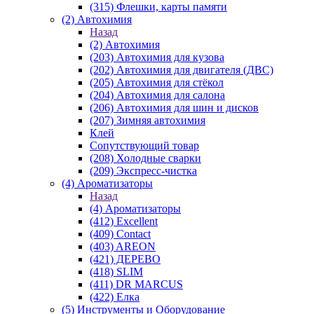
(315) Флешки, карты памяти
(2) Автохимия
Назад
(2) Автохимия
(203) Автохимия для кузова
(202) Автохимия для двигателя (ДВС)
(205) Автохимия для стёкол
(204) Автохимия для салона
(206) Автохимия для шин и дисков
(207) Зимняя автохимия
Клей
Сопутствующий товар
(208) Холодные сварки
(209) Экспреcс-чистка
(4) Ароматизаторы
Назад
(4) Ароматизаторы
(412) Excellent
(409) Contact
(403) AREON
(421) ДЕРЕВО
(418) SLIM
(411) DR MARCUS
(422) Елка
(5) Инструменты и Оборудование