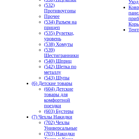
Уход
(532)
Ковр
Противоугоны
пане
Прочее
приб
(534) Разъем на
Кор
прицеп
Тен
(535) Рулетки,
уровень
(538) Хомуты
(539)
Шестигранники
(540) Шприц
(542) Щетка по
металлу
(543) Щупы
(6) Детские товары
(604) Детские
товары для
комфортной
поездки
(603) Бустеры
(7) Чехлы Накидки
(702) Чехлы
Универсальные
(703) Накидки