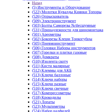
Назад
(5) Инструменты и Оборудование
(522) Молотки Кувалды Киянки Топоры
(526) Опрыскиватель
(509) Электроинструмент
(503) Болты Саморезы №\бесшумные
(531) Принадлежности для шиномонтажа
(501) Ареометры
(502) Бокорезы Клещи Тонкогубцы
(505) Пневмоинструмент
(506) Головки Наборы инструментов
(507) Горелки и плитки газовые
(508) Домкраты
(510) Изолента скотч
(511) Кисти малярные
(512) Клеммы для АКБ
(513) Ключи баллоные
(514) Ключи наборы
(515) Ключи разные
(516) Ключи свечные
(517) Компрессометры
(518) Крокодилы
(521) Лопаты
(523) Мультиметры
(524) Набор надфилей