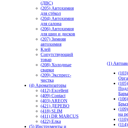
(ДВС)
(205) Автохимия
для стёкол
(204) Автохимия
для салона
(206) Автохимия
для шин и дисков
(207) Зимняя
автохимия
Клей
Сопутствующий
товар
(1) Автоа
(208) Холодные
сварки
(103
(209) Экспреcс-
Орга
чистка
(105)
(4) Ароматизаторы
Подл
(412) Excellent
Бар
(409) Contact
(106)
(403) AREON
Брыз
(421) ДЕРЕВО
(109
(418) SLIM
на р
(411) DR MARCUS
(110
(422) Елка
(114
(5) Инструменты и