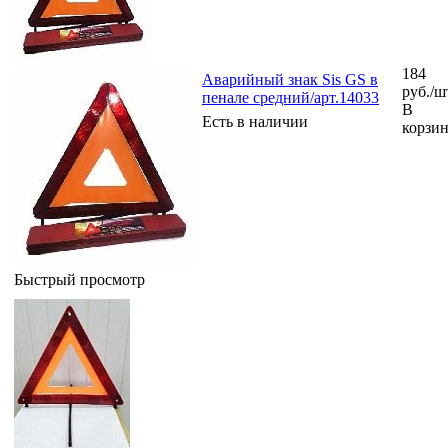
184
Аварийный знак Sis GS в
руб.
/ш
пенале средний/арт.14033
В
Есть в наличии
корзи
Быстрый просмотр