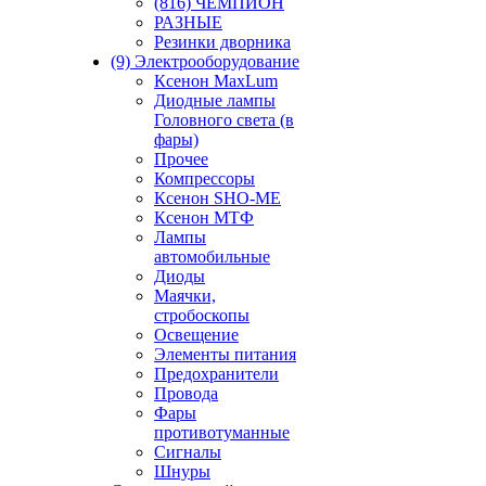
(816) ЧЕМПИОН
РАЗНЫЕ
Резинки дворника
(9) Электрооборудование
Ксенон MaxLum
Диодные лампы
Головного света (в
фары)
Прочее
Компрессоры
Ксенон SHO-ME
Ксенон МТФ
Лампы
автомобильные
Диоды
Маячки,
стробоскопы
Освещение
Элементы питания
Предохранители
Провода
Фары
противотуманные
Сигналы
Шнуры