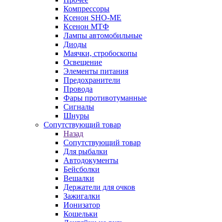
Компрессоры
Ксенон SHO-ME
Ксенон МТФ
Лампы автомобильные
Диоды
Маячки, стробоскопы
Освещение
Элементы питания
Предохранители
Провода
Фары противотуманные
Сигналы
Шнуры
Сопутствующий товар
Назад
Сопутствующий товар
Для рыбалки
Автодокументы
Бейсболки
Вешалки
Держатели для очков
Зажигалки
Ионизатор
Кошельки