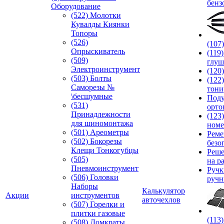
бенз
Оборудование
(522) Молотки
Кувалды Киянки
Топоры
(526)
(107
Опрыскиватель
(119
(509)
глуш
Электроинструмент
(120
(503) Болты
(122
Саморезы №
тони
\бесшумные
Под
(531)
орто
Принадлежности
(123
для шиномонтажа
номе
(501) Ареометры
Реме
(502) Бокорезы
безо
Клещи Тонкогубцы
Реше
(505)
на р
Пневмоинструмент
Руч
(506) Головки
ручн
Наборы
Калькулятор
Акции
инструментов
авточехлов
(507) Горелки и
плитки газовые
(113
(508) Домкраты