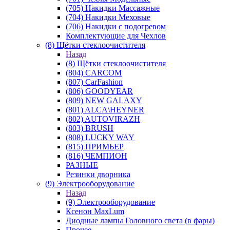
(705) Накидки Массажные
(704) Накидки Меховые
(706) Накидки с подогревом
Комплектующие для Чехлов
(8) Щётки стеклоочистителя
Назад
(8) Щётки стеклоочистителя
(804) CARCOM
(807) CarFashion
(806) GOODYEAR
(809) NEW GALAXY
(801) ALCA\HEYNER
(802) AUTOVIRAZH
(803) BRUSH
(808) LUCKY WAY
(815) ПРИМЬЕР
(816) ЧЕМПИОН
РАЗНЫЕ
Резинки дворника
(9) Электрооборудование
Назад
(9) Электрооборудование
Ксенон MaxLum
Диодные лампы Головного света (в фары)
Прочее