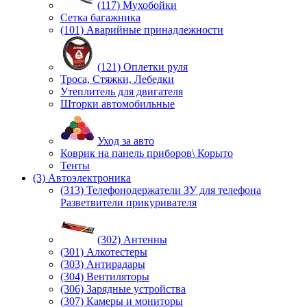
(117) Мухобойки
Сетка багажника
(101) Аварийные принадлежности
(121) Оплетки руля
Троса, Стяжки, Лебедки
Утеплитель для двигателя
Шторки автомобильные
Уход за авто
Коврик на панель приборов\ Корыто
Тенты
(3) Автоэлектроника
(313) Телефонодержатели ЗУ для телефона
Разветвители прикуривателя
(302) Антенны
(301) Алкотестеры
(303) Антирадары
(304) Вентиляторы
(306) Зарядные устройства
(307) Камеры и мониторы