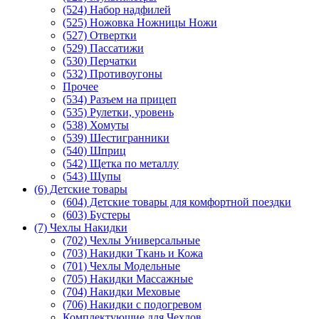
(524) Набор надфилей
(525) Ножовка Ножницы Ножи
(527) Отвертки
(529) Пассатижи
(530) Перчатки
(532) Противоугоны
Прочее
(534) Разъем на прицеп
(535) Рулетки, уровень
(538) Хомуты
(539) Шестигранники
(540) Шприц
(542) Щетка по металлу
(543) Щупы
(6) Детские товары
(604) Детские товары для комфортной поездки
(603) Бустеры
(7) Чехлы Накидки
(702) Чехлы Универсальные
(703) Накидки Ткань и Кожа
(701) Чехлы Модельные
(705) Накидки Массажные
(704) Накидки Меховые
(706) Накидки с подогревом
Комплектующие для Чехлов