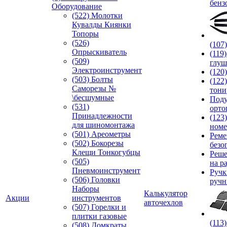
бенз
Оборудование
(522) Молотки
Кувалды Киянки
Топоры
(526)
(107
Опрыскиватель
(119
(509)
глуш
Электроинструмент
(120
(503) Болты
(122
Саморезы №
тони
\бесшумные
Под
(531)
орто
Принадлежности
(123
для шиномонтажа
номе
(501) Ареометры
Реме
(502) Бокорезы
безо
Клещи Тонкогубцы
Реше
(505)
на р
Пневмоинструмент
Руч
(506) Головки
ручн
Наборы
Калькулятор
Акции
инструментов
авточехлов
(507) Горелки и
плитки газовые
(113
(508) Домкраты