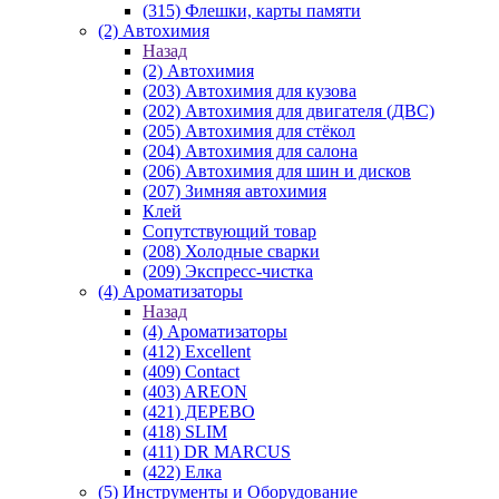
(315) Флешки, карты памяти
(2) Автохимия
Назад
(2) Автохимия
(203) Автохимия для кузова
(202) Автохимия для двигателя (ДВС)
(205) Автохимия для стёкол
(204) Автохимия для салона
(206) Автохимия для шин и дисков
(207) Зимняя автохимия
Клей
Сопутствующий товар
(208) Холодные сварки
(209) Экспреcс-чистка
(4) Ароматизаторы
Назад
(4) Ароматизаторы
(412) Excellent
(409) Contact
(403) AREON
(421) ДЕРЕВО
(418) SLIM
(411) DR MARCUS
(422) Елка
(5) Инструменты и Оборудование