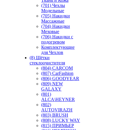
Ткань и Кожа
(701) Чехлы
Модельные
(705) Накидки
Массажные
(704) Накидки
Меховые
(706) Накидки с
подогревом
Комплектующие
для Чехлов
(8) Щётки
стеклоочистителя
(804) CARCOM
(807) CarFashion
(806) GOODYEAR
(809) NEW
GALAXY
(801)
ALCA\HEYNER
(802)
AUTOVIRAZH
(803) BRUSH
(808) LUCKY WAY
(815) ПРИМЬЕР