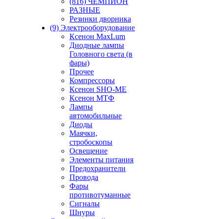
(816) ЧЕМПИОН
РАЗНЫЕ
Резинки дворника
(9) Электрооборудование
Ксенон MaxLum
Диодные лампы
Головного света (в
фары)
Прочее
Компрессоры
Ксенон SHO-ME
Ксенон МТФ
Лампы
автомобильные
Диоды
Маячки,
стробоскопы
Освещение
Элементы питания
Предохранители
Провода
Фары
противотуманные
Сигналы
Шнуры