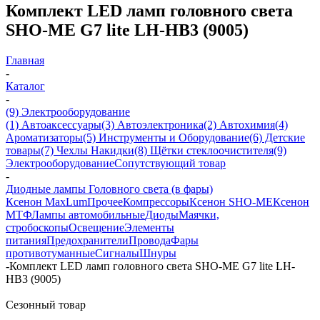
Комплект LED ламп головного света
SHO-ME G7 lite LH-HB3 (9005)
Главная
-
Каталог
-
(9) Электрооборудование
(1) Автоаксессуары
(3) Автоэлектроника
(2) Автохимия
(4)
Ароматизаторы
(5) Инструменты и Оборудование
(6) Детские
товары
(7) Чехлы Накидки
(8) Щётки стеклоочистителя
(9)
Электрооборудование
Сопутствующий товар
-
Диодные лампы Головного света (в фары)
Ксенон MaxLum
Прочее
Компрессоры
Ксенон SHO-ME
Ксенон
МТФ
Лампы автомобильные
Диоды
Маячки,
стробоскопы
Освещение
Элементы
питания
Предохранители
Провода
Фары
противотуманные
Сигналы
Шнуры
-
Комплект LED ламп головного света SHO-ME G7 lite LH-
HB3 (9005)
Сезонный товар