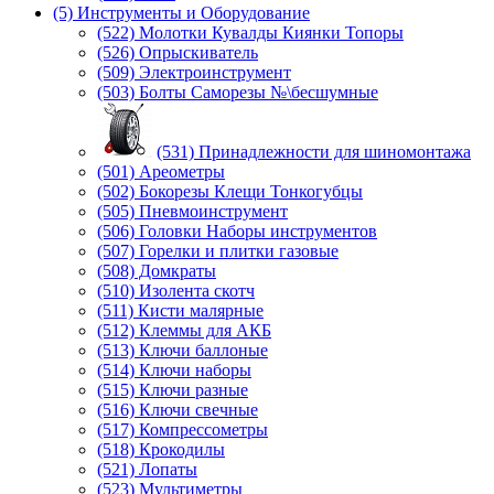
(5) Инструменты и Оборудование
(522) Молотки Кувалды Киянки Топоры
(526) Опрыскиватель
(509) Электроинструмент
(503) Болты Саморезы №\бесшумные
(531) Принадлежности для шиномонтажа
(501) Ареометры
(502) Бокорезы Клещи Тонкогубцы
(505) Пневмоинструмент
(506) Головки Наборы инструментов
(507) Горелки и плитки газовые
(508) Домкраты
(510) Изолента скотч
(511) Кисти малярные
(512) Клеммы для АКБ
(513) Ключи баллоные
(514) Ключи наборы
(515) Ключи разные
(516) Ключи свечные
(517) Компрессометры
(518) Крокодилы
(521) Лопаты
(523) Мультиметры