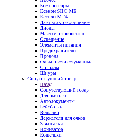
Компрессоры
Ксенон SHO-ME
Ксенон МТФ
Лампы автомобильные
Диоды
Маячки, стробоскопы
Освещение
Элементы питания
Предохранители
Провода
Фары противотуманные
Сигналы
Шнуры
Сопутствующий товар
Назад
Сопутствующий товар
Для рыбалки
Автодокументы
Бейсболки
Вешалки
Держатели для очков
Зажигалки
Ионизатор
Кошельки