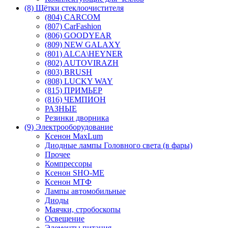
(8) Щётки стеклоочистителя
(804) CARCOM
(807) CarFashion
(806) GOODYEAR
(809) NEW GALAXY
(801) ALCA\HEYNER
(802) AUTOVIRAZH
(803) BRUSH
(808) LUCKY WAY
(815) ПРИМЬЕР
(816) ЧЕМПИОН
РАЗНЫЕ
Резинки дворника
(9) Электрооборудование
Ксенон MaxLum
Диодные лампы Головного света (в фары)
Прочее
Компрессоры
Ксенон SHO-ME
Ксенон МТФ
Лампы автомобильные
Диоды
Маячки, стробоскопы
Освещение
Элементы питания