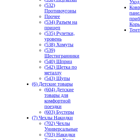
Уход
(532)
Ковр
Противоугоны
пане
Прочее
приб
(534) Разъем на
Кор
прицеп
Тен
(535) Рулетки,
уровень
(538) Хомуты
(539)
Шестигранники
(540) Шприц
(542) Щетка по
металлу
(543) Щупы
(6) Детские товары
(604) Детские
товары для
комфортной
поездки
(603) Бустеры
(7) Чехлы Накидки
(702) Чехлы
Универсальные
(703) Накидки