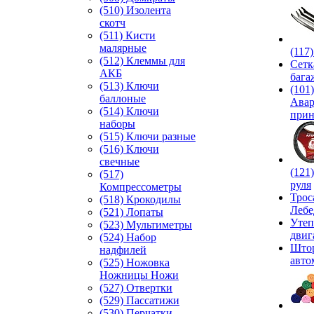
(510) Изолента
скотч
(511) Кисти
малярные
(117
(512) Клеммы для
Сетк
АКБ
бага
(513) Ключи
(101)
баллоные
Ава
(514) Ключи
прин
наборы
(515) Ключи разные
(516) Ключи
свечные
(121
(517)
руля
Компрессометры
Трос
(518) Крокодилы
Лебе
(521) Лопаты
Утеп
(523) Мультиметры
двиг
(524) Набор
Што
надфилей
авто
(525) Ножовка
Ножницы Ножи
(527) Отвертки
(529) Пассатижи
(530) Перчатки