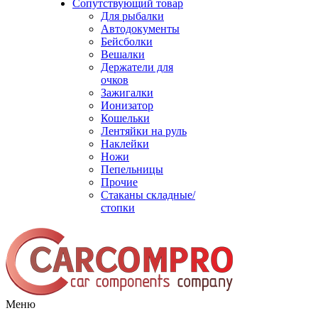
Сопутствующий товар
Для рыбалки
Автодокументы
Бейсболки
Вешалки
Держатели для
очков
Зажигалки
Ионизатор
Кошельки
Лентяйки на руль
Наклейки
Ножи
Пепельницы
Прочие
Стаканы складные/
стопки
Меню