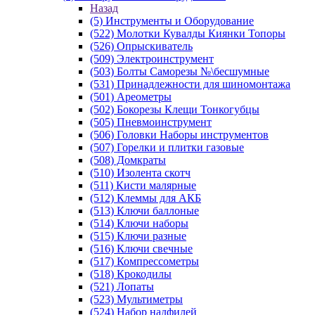
Назад
(5) Инструменты и Оборудование
(522) Молотки Кувалды Киянки Топоры
(526) Опрыскиватель
(509) Электроинструмент
(503) Болты Саморезы №\бесшумные
(531) Принадлежности для шиномонтажа
(501) Ареометры
(502) Бокорезы Клещи Тонкогубцы
(505) Пневмоинструмент
(506) Головки Наборы инструментов
(507) Горелки и плитки газовые
(508) Домкраты
(510) Изолента скотч
(511) Кисти малярные
(512) Клеммы для АКБ
(513) Ключи баллоные
(514) Ключи наборы
(515) Ключи разные
(516) Ключи свечные
(517) Компрессометры
(518) Крокодилы
(521) Лопаты
(523) Мультиметры
(524) Набор надфилей