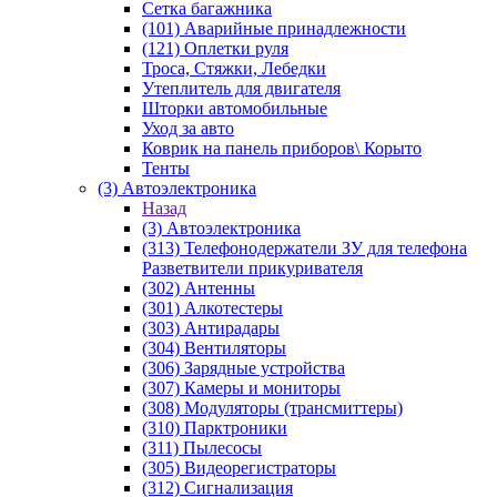
Сетка багажника
(101) Аварийные принадлежности
(121) Оплетки руля
Троса, Стяжки, Лебедки
Утеплитель для двигателя
Шторки автомобильные
Уход за авто
Коврик на панель приборов\ Корыто
Тенты
(3) Автоэлектроника
Назад
(3) Автоэлектроника
(313) Телефонодержатели ЗУ для телефона
Разветвители прикуривателя
(302) Антенны
(301) Алкотестеры
(303) Антирадары
(304) Вентиляторы
(306) Зарядные устройства
(307) Камеры и мониторы
(308) Модуляторы (трансмиттеры)
(310) Парктроники
(311) Пылесосы
(305) Видеорегистраторы
(312) Сигнализация