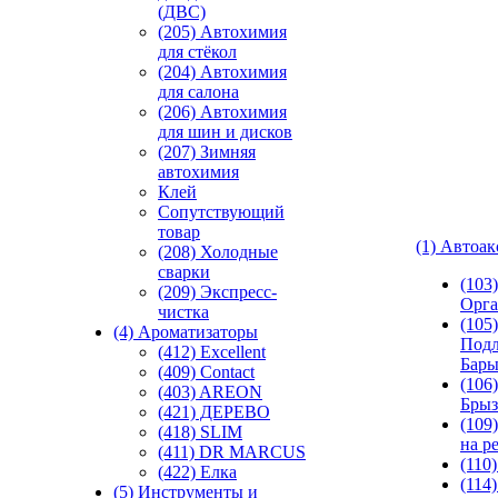
(ДВС)
(205) Автохимия
для стёкол
(204) Автохимия
для салона
(206) Автохимия
для шин и дисков
(207) Зимняя
автохимия
Клей
Сопутствующий
товар
(1) Автоа
(208) Холодные
сварки
(103
(209) Экспреcс-
Орга
чистка
(105)
(4) Ароматизаторы
Подл
(412) Excellent
Бар
(409) Contact
(106)
(403) AREON
Брыз
(421) ДЕРЕВО
(109
(418) SLIM
на р
(411) DR MARCUS
(110
(422) Елка
(114
(5) Инструменты и