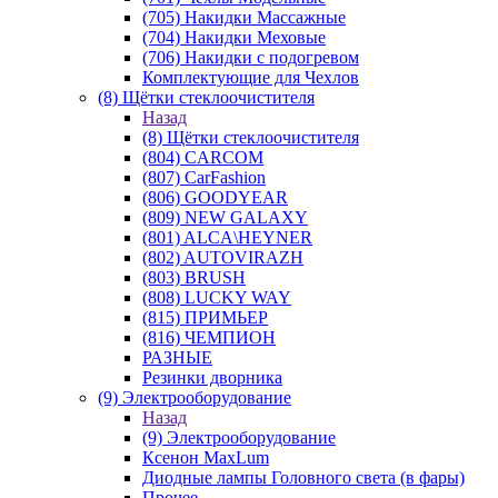
(705) Накидки Массажные
(704) Накидки Меховые
(706) Накидки с подогревом
Комплектующие для Чехлов
(8) Щётки стеклоочистителя
Назад
(8) Щётки стеклоочистителя
(804) CARCOM
(807) CarFashion
(806) GOODYEAR
(809) NEW GALAXY
(801) ALCA\HEYNER
(802) AUTOVIRAZH
(803) BRUSH
(808) LUCKY WAY
(815) ПРИМЬЕР
(816) ЧЕМПИОН
РАЗНЫЕ
Резинки дворника
(9) Электрооборудование
Назад
(9) Электрооборудование
Ксенон MaxLum
Диодные лампы Головного света (в фары)
Прочее