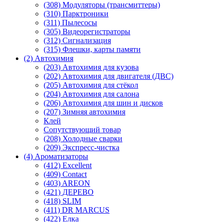
(308) Модуляторы (трансмиттеры)
(310) Парктроники
(311) Пылесосы
(305) Видеорегистраторы
(312) Сигнализация
(315) Флешки, карты памяти
(2) Автохимия
(203) Автохимия для кузова
(202) Автохимия для двигателя (ДВС)
(205) Автохимия для стёкол
(204) Автохимия для салона
(206) Автохимия для шин и дисков
(207) Зимняя автохимия
Клей
Сопутствующий товар
(208) Холодные сварки
(209) Экспреcс-чистка
(4) Ароматизаторы
(412) Excellent
(409) Contact
(403) AREON
(421) ДЕРЕВО
(418) SLIM
(411) DR MARCUS
(422) Елка