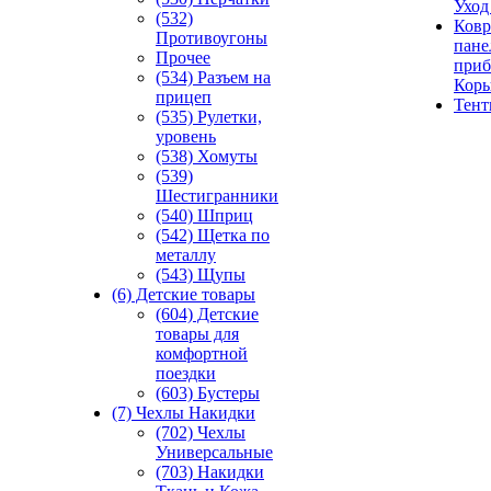
Уход
(532)
Ковр
Противоугоны
пане
Прочее
приб
(534) Разъем на
Кор
прицеп
Тен
(535) Рулетки,
уровень
(538) Хомуты
(539)
Шестигранники
(540) Шприц
(542) Щетка по
металлу
(543) Щупы
(6) Детские товары
(604) Детские
товары для
комфортной
поездки
(603) Бустеры
(7) Чехлы Накидки
(702) Чехлы
Универсальные
(703) Накидки