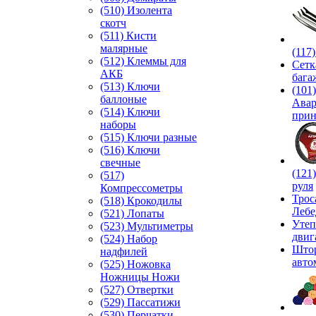
(510) Изолента
скотч
(511) Кисти
малярные
(117
(512) Клеммы для
Сетк
АКБ
бага
(513) Ключи
(101)
баллоные
Ава
(514) Ключи
прин
наборы
(515) Ключи разные
(516) Ключи
свечные
(121
(517)
руля
Компрессометры
Трос
(518) Крокодилы
Лебе
(521) Лопаты
Утеп
(523) Мультиметры
двиг
(524) Набор
Што
надфилей
авто
(525) Ножовка
Ножницы Ножи
(527) Отвертки
(529) Пассатижи
(530) Перчатки