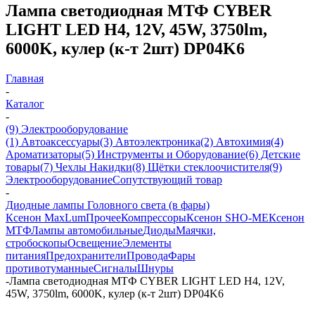
Лампа светодиодная МТФ CYBER
LIGHT LED H4, 12V, 45W, 3750lm,
6000K, кулер (к-т 2шт) DP04K6
Главная
-
Каталог
-
(9) Электрооборудование
(1) Автоаксессуары
(3) Автоэлектроника
(2) Автохимия
(4)
Ароматизаторы
(5) Инструменты и Оборудование
(6) Детские
товары
(7) Чехлы Накидки
(8) Щётки стеклоочистителя
(9)
Электрооборудование
Сопутствующий товар
-
Диодные лампы Головного света (в фары)
Ксенон MaxLum
Прочее
Компрессоры
Ксенон SHO-ME
Ксенон
МТФ
Лампы автомобильные
Диоды
Маячки,
стробоскопы
Освещение
Элементы
питания
Предохранители
Провода
Фары
противотуманные
Сигналы
Шнуры
-
Лампа светодиодная МТФ CYBER LIGHT LED H4, 12V,
45W, 3750lm, 6000K, кулер (к-т 2шт) DP04K6