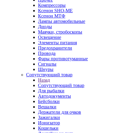
Компрессоры
Ксенон SHO-ME
Ксенон МТФ
Лампы автомобильные
Диоды
Маячки, стробоскопы
Освещение
Элементы питания
Предохранители
Провода
Фары противотуманные
Сигналы
Шнуры
Сопутствующий товар
Назад
Сопутствующий товар
Для рыбалки
Автодокументы
Бейсболки
Вешалки
Держатели для очков
Зажигалки
Ионизатор
Кошельки