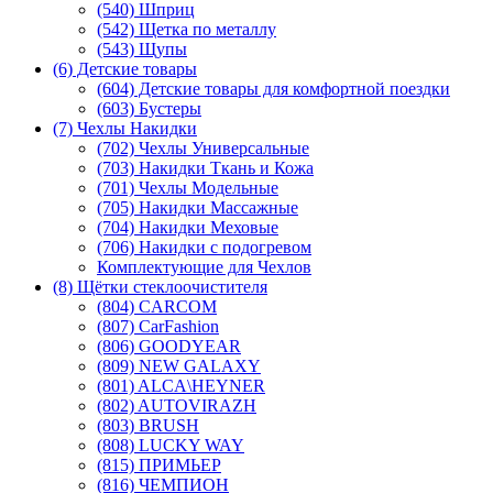
(540) Шприц
(542) Щетка по металлу
(543) Щупы
(6) Детские товары
(604) Детские товары для комфортной поездки
(603) Бустеры
(7) Чехлы Накидки
(702) Чехлы Универсальные
(703) Накидки Ткань и Кожа
(701) Чехлы Модельные
(705) Накидки Массажные
(704) Накидки Меховые
(706) Накидки с подогревом
Комплектующие для Чехлов
(8) Щётки стеклоочистителя
(804) CARCOM
(807) CarFashion
(806) GOODYEAR
(809) NEW GALAXY
(801) ALCA\HEYNER
(802) AUTOVIRAZH
(803) BRUSH
(808) LUCKY WAY
(815) ПРИМЬЕР
(816) ЧЕМПИОН