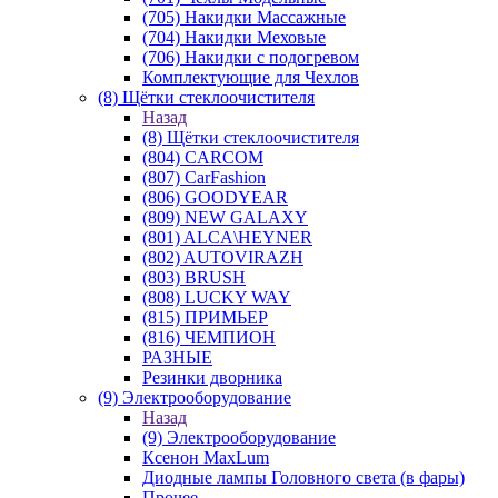
(705) Накидки Массажные
(704) Накидки Меховые
(706) Накидки с подогревом
Комплектующие для Чехлов
(8) Щётки стеклоочистителя
Назад
(8) Щётки стеклоочистителя
(804) CARCOM
(807) CarFashion
(806) GOODYEAR
(809) NEW GALAXY
(801) ALCA\HEYNER
(802) AUTOVIRAZH
(803) BRUSH
(808) LUCKY WAY
(815) ПРИМЬЕР
(816) ЧЕМПИОН
РАЗНЫЕ
Резинки дворника
(9) Электрооборудование
Назад
(9) Электрооборудование
Ксенон MaxLum
Диодные лампы Головного света (в фары)
Прочее