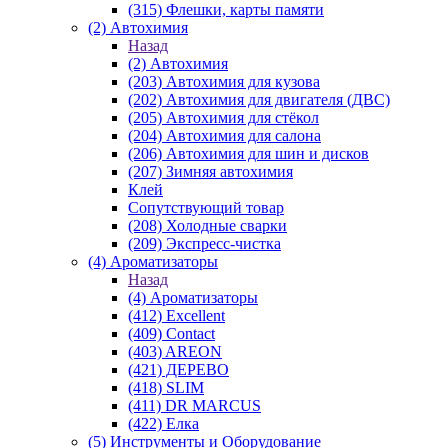
(315) Флешки, карты памяти
(2) Автохимия
Назад
(2) Автохимия
(203) Автохимия для кузова
(202) Автохимия для двигателя (ДВС)
(205) Автохимия для стёкол
(204) Автохимия для салона
(206) Автохимия для шин и дисков
(207) Зимняя автохимия
Клей
Сопутствующий товар
(208) Холодные сварки
(209) Экспреcс-чистка
(4) Ароматизаторы
Назад
(4) Ароматизаторы
(412) Excellent
(409) Contact
(403) AREON
(421) ДЕРЕВО
(418) SLIM
(411) DR MARCUS
(422) Елка
(5) Инструменты и Оборудование