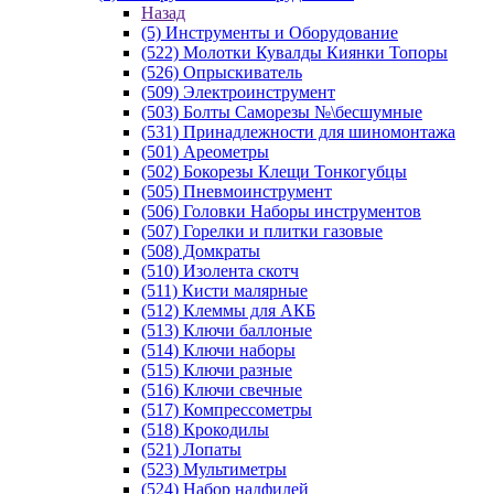
Назад
(5) Инструменты и Оборудование
(522) Молотки Кувалды Киянки Топоры
(526) Опрыскиватель
(509) Электроинструмент
(503) Болты Саморезы №\бесшумные
(531) Принадлежности для шиномонтажа
(501) Ареометры
(502) Бокорезы Клещи Тонкогубцы
(505) Пневмоинструмент
(506) Головки Наборы инструментов
(507) Горелки и плитки газовые
(508) Домкраты
(510) Изолента скотч
(511) Кисти малярные
(512) Клеммы для АКБ
(513) Ключи баллоные
(514) Ключи наборы
(515) Ключи разные
(516) Ключи свечные
(517) Компрессометры
(518) Крокодилы
(521) Лопаты
(523) Мультиметры
(524) Набор надфилей