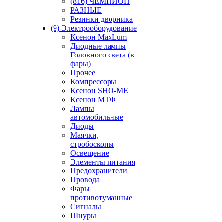
(816) ЧЕМПИОН
РАЗНЫЕ
Резинки дворника
(9) Электрооборудование
Ксенон MaxLum
Диодные лампы
Головного света (в
фары)
Прочее
Компрессоры
Ксенон SHO-ME
Ксенон МТФ
Лампы
автомобильные
Диоды
Маячки,
стробоскопы
Освещение
Элементы питания
Предохранители
Провода
Фары
противотуманные
Сигналы
Шнуры