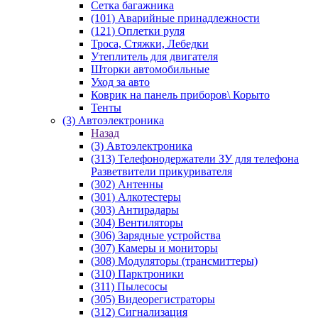
Сетка багажника
(101) Аварийные принадлежности
(121) Оплетки руля
Троса, Стяжки, Лебедки
Утеплитель для двигателя
Шторки автомобильные
Уход за авто
Коврик на панель приборов\ Корыто
Тенты
(3) Автоэлектроника
Назад
(3) Автоэлектроника
(313) Телефонодержатели ЗУ для телефона
Разветвители прикуривателя
(302) Антенны
(301) Алкотестеры
(303) Антирадары
(304) Вентиляторы
(306) Зарядные устройства
(307) Камеры и мониторы
(308) Модуляторы (трансмиттеры)
(310) Парктроники
(311) Пылесосы
(305) Видеорегистраторы
(312) Сигнализация