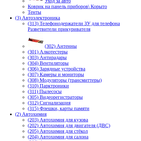
Уход за авто
Коврик на панель приборов\ Корыто
Тенты
(3) Автоэлектроника
(313) Телефонодержатели ЗУ для телефона
Разветвители прикуривателя
(302) Антенны
(301) Алкотестеры
(303) Антирадары
(304) Вентиляторы
(306) Зарядные устройства
(307) Камеры и мониторы
(308) Модуляторы (трансмиттеры)
(310) Парктроники
(311) Пылесосы
(305) Видеорегистраторы
(312) Сигнализация
(315) Флешки, карты памяти
(2) Автохимия
(203) Автохимия для кузова
(202) Автохимия для двигателя (ДВС)
(205) Автохимия для стёкол
(204) Автохимия для салона