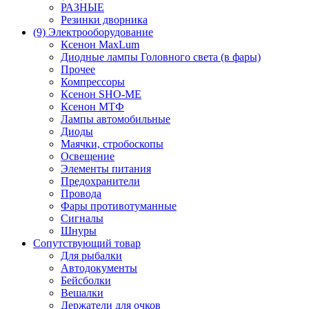
РАЗНЫЕ
Резинки дворника
(9) Электрооборудование
Ксенон MaxLum
Диодные лампы Головного света (в фары)
Прочее
Компрессоры
Ксенон SHO-ME
Ксенон МТФ
Лампы автомобильные
Диоды
Маячки, стробоскопы
Освещение
Элементы питания
Предохранители
Провода
Фары противотуманные
Сигналы
Шнуры
Сопутствующий товар
Для рыбалки
Автодокументы
Бейсболки
Вешалки
Держатели для очков