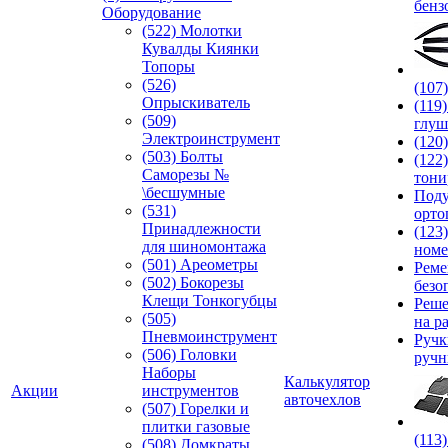
бенз
Оборудование
(522) Молотки
Кувалды Киянки
Топоры
(526)
(107
Опрыскиватель
(119
(509)
глуш
Электроинструмент
(120
(503) Болты
(122
Саморезы №
тони
\бесшумные
Под
(531)
орто
Принадлежности
(123
для шиномонтажа
номе
(501) Ареометры
Реме
(502) Бокорезы
безо
Клещи Тонкогубцы
Реше
(505)
на р
Пневмоинструмент
Руч
(506) Головки
ручн
Наборы
Калькулятор
Акции
инструментов
авточехлов
(507) Горелки и
плитки газовые
(113
(508) Домкраты