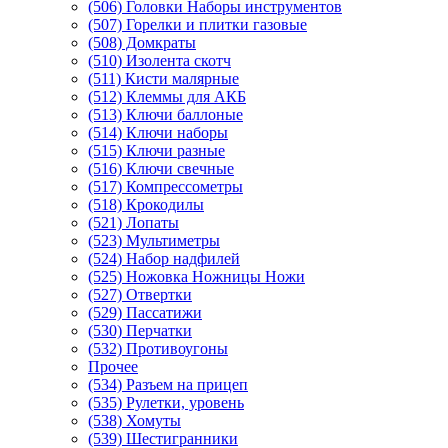
(506) Головки Наборы инструментов
(507) Горелки и плитки газовые
(508) Домкраты
(510) Изолента скотч
(511) Кисти малярные
(512) Клеммы для АКБ
(513) Ключи баллоные
(514) Ключи наборы
(515) Ключи разные
(516) Ключи свечные
(517) Компрессометры
(518) Крокодилы
(521) Лопаты
(523) Мультиметры
(524) Набор надфилей
(525) Ножовка Ножницы Ножи
(527) Отвертки
(529) Пассатижи
(530) Перчатки
(532) Противоугоны
Прочее
(534) Разъем на прицеп
(535) Рулетки, уровень
(538) Хомуты
(539) Шестигранники