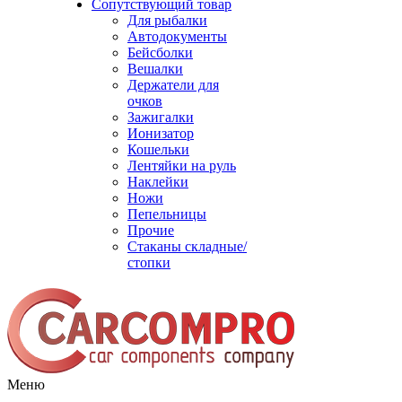
Сопутствующий товар
Для рыбалки
Автодокументы
Бейсболки
Вешалки
Держатели для
очков
Зажигалки
Ионизатор
Кошельки
Лентяйки на руль
Наклейки
Ножи
Пепельницы
Прочие
Стаканы складные/
стопки
Меню