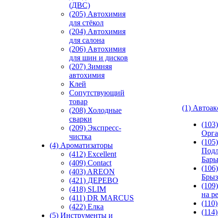
(ДВС)
(205) Автохимия
для стёкол
(204) Автохимия
для салона
(206) Автохимия
для шин и дисков
(207) Зимняя
автохимия
Клей
Сопутствующий
товар
(1) Автоа
(208) Холодные
сварки
(103
(209) Экспреcс-
Орга
чистка
(105)
(4) Ароматизаторы
Подл
(412) Excellent
Бар
(409) Contact
(106)
(403) AREON
Брыз
(421) ДЕРЕВО
(109
(418) SLIM
на р
(411) DR MARCUS
(110
(422) Елка
(114
(5) Инструменты и