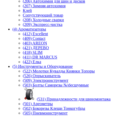
(206) Автохимия для шин и дисков
(207) Зимняя автохимия
Клей
Сопутствующий товар
(208) Холодные сварки
(209) Экспреcс-чистка
(4) Ароматизаторы
(412) Excellent
(409) Contact
(403) AREON
(421) ДЕРЕВО
(418) SLIM
(411) DR MARCUS
(422) Елка
(5) Инструменты и Оборудование
(522) Молотки Кувалды Киянки Топоры
(526) Опрыскиватель
(509) Электроинструмент
(503) Болты Саморезы №\бесшумные
(531) Принадлежности для шиномонтажа
(501) Ареометры
(502) Бокорезы Клещи Тонкогубцы
(505) Пневмоинструмент