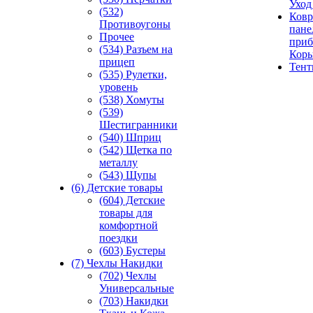
Уход
(532)
Ковр
Противоугоны
пане
Прочее
приб
(534) Разъем на
Кор
прицеп
Тен
(535) Рулетки,
уровень
(538) Хомуты
(539)
Шестигранники
(540) Шприц
(542) Щетка по
металлу
(543) Щупы
(6) Детские товары
(604) Детские
товары для
комфортной
поездки
(603) Бустеры
(7) Чехлы Накидки
(702) Чехлы
Универсальные
(703) Накидки