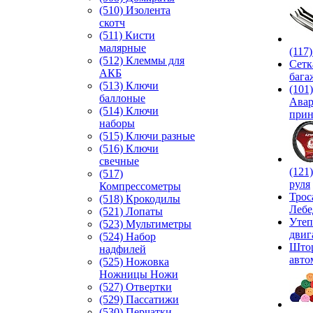
(510) Изолента
скотч
(511) Кисти
малярные
(117
(512) Клеммы для
Сетк
АКБ
бага
(513) Ключи
(101)
баллоные
Ава
(514) Ключи
прин
наборы
(515) Ключи разные
(516) Ключи
свечные
(121
(517)
руля
Компрессометры
Трос
(518) Крокодилы
Лебе
(521) Лопаты
Утеп
(523) Мультиметры
двиг
(524) Набор
Што
надфилей
авто
(525) Ножовка
Ножницы Ножи
(527) Отвертки
(529) Пассатижи
(530) Перчатки