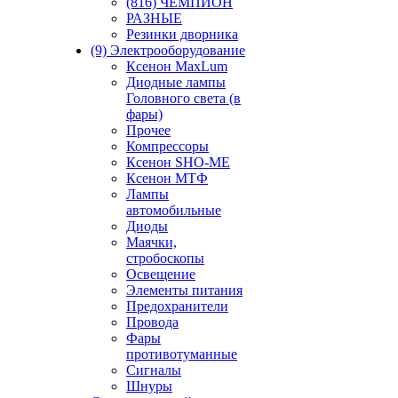
(816) ЧЕМПИОН
РАЗНЫЕ
Резинки дворника
(9) Электрооборудование
Ксенон MaxLum
Диодные лампы
Головного света (в
фары)
Прочее
Компрессоры
Ксенон SHO-ME
Ксенон МТФ
Лампы
автомобильные
Диоды
Маячки,
стробоскопы
Освещение
Элементы питания
Предохранители
Провода
Фары
противотуманные
Сигналы
Шнуры