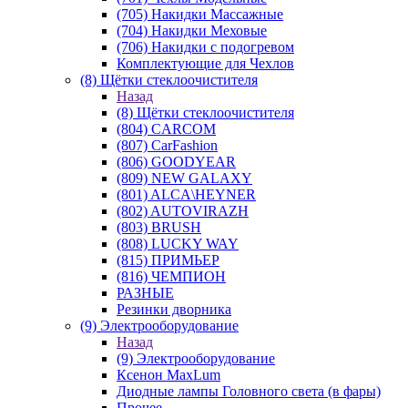
(705) Накидки Массажные
(704) Накидки Меховые
(706) Накидки с подогревом
Комплектующие для Чехлов
(8) Щётки стеклоочистителя
Назад
(8) Щётки стеклоочистителя
(804) CARCOM
(807) CarFashion
(806) GOODYEAR
(809) NEW GALAXY
(801) ALCA\HEYNER
(802) AUTOVIRAZH
(803) BRUSH
(808) LUCKY WAY
(815) ПРИМЬЕР
(816) ЧЕМПИОН
РАЗНЫЕ
Резинки дворника
(9) Электрооборудование
Назад
(9) Электрооборудование
Ксенон MaxLum
Диодные лампы Головного света (в фары)
Прочее