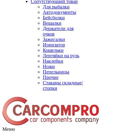
Сопутствующий товар
Для рыбалки
Автодокументы
Бейсболки
Вешалки
Держатели для
очков
Зажигалки
Ионизатор
Кошельки
Лентяйки на руль
Наклейки
Ножи
Пепельницы
Прочие
Стаканы складные/
стопки
Меню