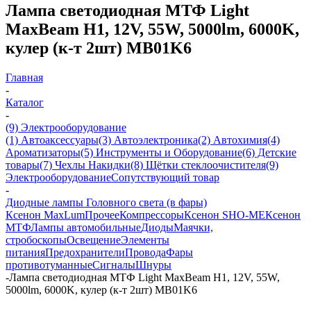
Лампа светодиодная МТФ Light
MaxBeam H1, 12V, 55W, 5000lm, 6000K,
кулер (к-т 2шт) MB01K6
Главная
-
Каталог
-
(9) Электрооборудование
(1) Автоаксессуары
(3) Автоэлектроника
(2) Автохимия
(4)
Ароматизаторы
(5) Инструменты и Оборудование
(6) Детские
товары
(7) Чехлы Накидки
(8) Щётки стеклоочистителя
(9)
Электрооборудование
Сопутствующий товар
-
Диодные лампы Головного света (в фары)
Ксенон MaxLum
Прочее
Компрессоры
Ксенон SHO-ME
Ксенон
МТФ
Лампы автомобильные
Диоды
Маячки,
стробоскопы
Освещение
Элементы
питания
Предохранители
Провода
Фары
противотуманные
Сигналы
Шнуры
-
Лампа светодиодная МТФ Light MaxBeam H1, 12V, 55W,
5000lm, 6000K, кулер (к-т 2шт) MB01K6