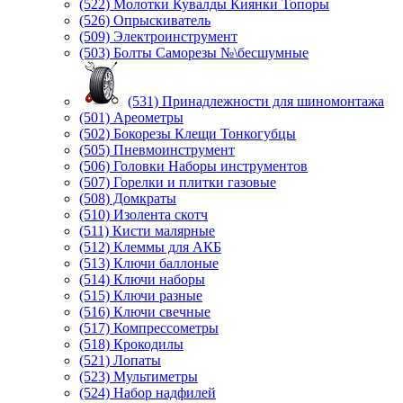
(522) Молотки Кувалды Киянки Топоры
(526) Опрыскиватель
(509) Электроинструмент
(503) Болты Саморезы №\бесшумные
(531) Принадлежности для шиномонтажа
(501) Ареометры
(502) Бокорезы Клещи Тонкогубцы
(505) Пневмоинструмент
(506) Головки Наборы инструментов
(507) Горелки и плитки газовые
(508) Домкраты
(510) Изолента скотч
(511) Кисти малярные
(512) Клеммы для АКБ
(513) Ключи баллоные
(514) Ключи наборы
(515) Ключи разные
(516) Ключи свечные
(517) Компрессометры
(518) Крокодилы
(521) Лопаты
(523) Мультиметры
(524) Набор надфилей