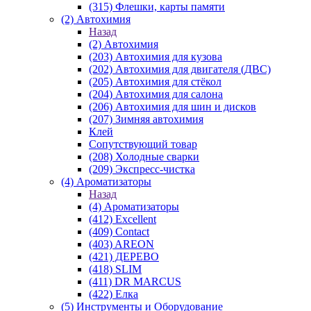
(315) Флешки, карты памяти
(2) Автохимия
Назад
(2) Автохимия
(203) Автохимия для кузова
(202) Автохимия для двигателя (ДВС)
(205) Автохимия для стёкол
(204) Автохимия для салона
(206) Автохимия для шин и дисков
(207) Зимняя автохимия
Клей
Сопутствующий товар
(208) Холодные сварки
(209) Экспреcс-чистка
(4) Ароматизаторы
Назад
(4) Ароматизаторы
(412) Excellent
(409) Contact
(403) AREON
(421) ДЕРЕВО
(418) SLIM
(411) DR MARCUS
(422) Елка
(5) Инструменты и Оборудование