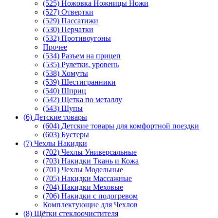
(525) Ножовка Ножницы Ножи
(527) Отвертки
(529) Пассатижи
(530) Перчатки
(532) Противоугоны
Прочее
(534) Разъем на прицеп
(535) Рулетки, уровень
(538) Хомуты
(539) Шестигранники
(540) Шприц
(542) Щетка по металлу
(543) Щупы
(6) Детские товары
(604) Детские товары для комфортной поездки
(603) Бустеры
(7) Чехлы Накидки
(702) Чехлы Универсальные
(703) Накидки Ткань и Кожа
(701) Чехлы Модельные
(705) Накидки Массажные
(704) Накидки Меховые
(706) Накидки с подогревом
Комплектующие для Чехлов
(8) Щётки стеклоочистителя