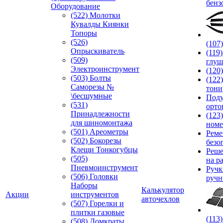
бенз
Оборудование
(522) Молотки
Кувалды Киянки
Топоры
(526)
(107
Опрыскиватель
(119
(509)
глуш
Электроинструмент
(120
(503) Болты
(122
Саморезы №
тони
\бесшумные
Под
(531)
орто
Принадлежности
(123
для шиномонтажа
номе
(501) Ареометры
Реме
(502) Бокорезы
безо
Клещи Тонкогубцы
Реше
(505)
на р
Пневмоинструмент
Руч
(506) Головки
ручн
Наборы
Калькулятор
Акции
инструментов
авточехлов
(507) Горелки и
плитки газовые
(113
(508) Домкраты