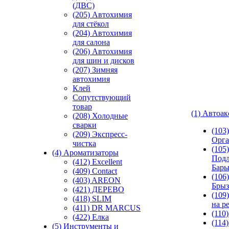
(ДВС)
(205) Автохимия
для стёкол
(204) Автохимия
для салона
(206) Автохимия
для шин и дисков
(207) Зимняя
автохимия
Клей
Сопутствующий
товар
(1) Автоа
(208) Холодные
сварки
(103
(209) Экспреcс-
Орга
чистка
(105)
(4) Ароматизаторы
Подл
(412) Excellent
Бар
(409) Contact
(106)
(403) AREON
Брыз
(421) ДЕРЕВО
(109
(418) SLIM
на р
(411) DR MARCUS
(110
(422) Елка
(114
(5) Инструменты и