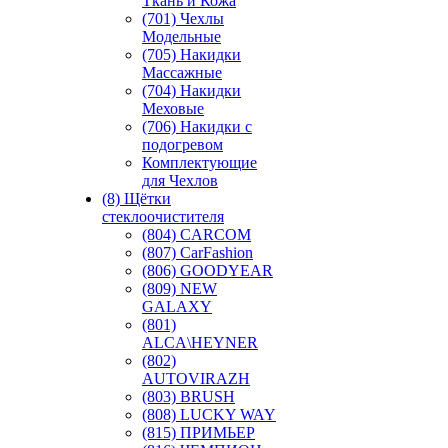
Ткань и Кожа
(701) Чехлы
Модельные
(705) Накидки
Массажные
(704) Накидки
Меховые
(706) Накидки с
подогревом
Комплектующие
для Чехлов
(8) Щётки
стеклоочистителя
(804) CARCOM
(807) CarFashion
(806) GOODYEAR
(809) NEW
GALAXY
(801)
ALCA\HEYNER
(802)
AUTOVIRAZH
(803) BRUSH
(808) LUCKY WAY
(815) ПРИМЬЕР