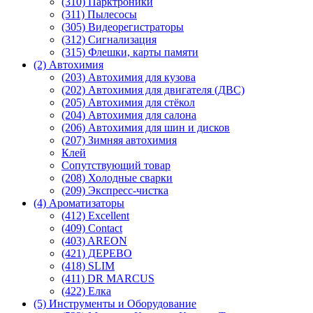
(310) Парктроники
(311) Пылесосы
(305) Видеорегистраторы
(312) Сигнализация
(315) Флешки, карты памяти
(2) Автохимия
(203) Автохимия для кузова
(202) Автохимия для двигателя (ДВС)
(205) Автохимия для стёкол
(204) Автохимия для салона
(206) Автохимия для шин и дисков
(207) Зимняя автохимия
Клей
Сопутствующий товар
(208) Холодные сварки
(209) Экспреcс-чистка
(4) Ароматизаторы
(412) Excellent
(409) Contact
(403) AREON
(421) ДЕРЕВО
(418) SLIM
(411) DR MARCUS
(422) Елка
(5) Инструменты и Оборудование