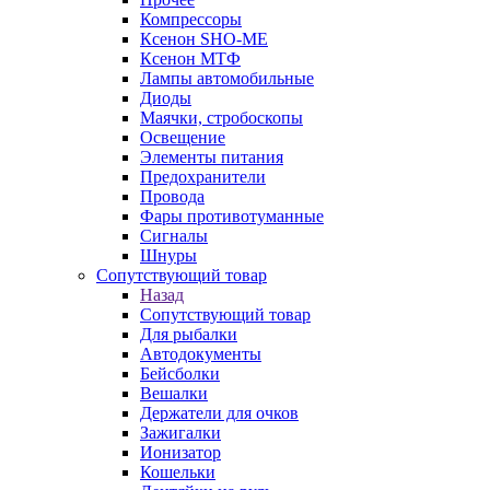
Компрессоры
Ксенон SHO-ME
Ксенон МТФ
Лампы автомобильные
Диоды
Маячки, стробоскопы
Освещение
Элементы питания
Предохранители
Провода
Фары противотуманные
Сигналы
Шнуры
Сопутствующий товар
Назад
Сопутствующий товар
Для рыбалки
Автодокументы
Бейсболки
Вешалки
Держатели для очков
Зажигалки
Ионизатор
Кошельки