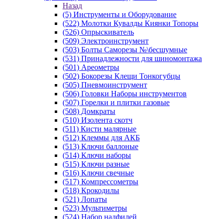
Назад
(5) Инструменты и Оборудование
(522) Молотки Кувалды Киянки Топоры
(526) Опрыскиватель
(509) Электроинструмент
(503) Болты Саморезы №\бесшумные
(531) Принадлежности для шиномонтажа
(501) Ареометры
(502) Бокорезы Клещи Тонкогубцы
(505) Пневмоинструмент
(506) Головки Наборы инструментов
(507) Горелки и плитки газовые
(508) Домкраты
(510) Изолента скотч
(511) Кисти малярные
(512) Клеммы для АКБ
(513) Ключи баллоные
(514) Ключи наборы
(515) Ключи разные
(516) Ключи свечные
(517) Компрессометры
(518) Крокодилы
(521) Лопаты
(523) Мультиметры
(524) Набор надфилей