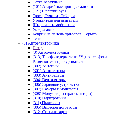
Сетка багажника
(101) Аварийные принадлежности
(121) Оплетки руля
Троса, Стяжки, Лебедки
Утеплитель для двигателя
Шторки автомобильные
Уход за авто
Коврик на панель приборов\ Корыто
Тенты
(3) Автоэлектроника
Назад
(3) Автоэлектроника
(313) Телефонодержатели ЗУ для телефона
Разветвители прикуривателя
(302) Антенны
(301) Алкотестеры
(303) Антирадары
(304) Вентиляторы
(306) Зарядные устройства
(307) Камеры и мониторы
(308) Модуляторы (трансмиттеры)
(310) Парктроники
(311) Пылесосы
(305) Видеорегистраторы
(312) Сигнализация