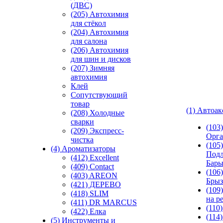
(ДВС)
(205) Автохимия
для стёкол
(204) Автохимия
для салона
(206) Автохимия
для шин и дисков
(207) Зимняя
автохимия
Клей
Сопутствующий
товар
(1) Автоа
(208) Холодные
сварки
(103
(209) Экспреcс-
Орга
чистка
(105)
(4) Ароматизаторы
Подл
(412) Excellent
Бар
(409) Contact
(106)
(403) AREON
Брыз
(421) ДЕРЕВО
(109
(418) SLIM
на р
(411) DR MARCUS
(110
(422) Елка
(114
(5) Инструменты и