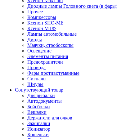
Ксенон MaxLum
Диодные лампы Головного света (в фары)
Прочее
Компрессоры
Ксенон SHO-ME
Ксенон МТФ
Лампы автомобильные
Диоды
Маячки, стробоскопы
Освещение
Элементы питания
Предохранители
Провода
Фары противотуманные
Сигналы
Шнуры
Сопутствующий товар
Для рыбалки
Автодокументы
Бейсболки
Вешалки
Держатели для очков
Зажигалки
Ионизатор
Кошельки