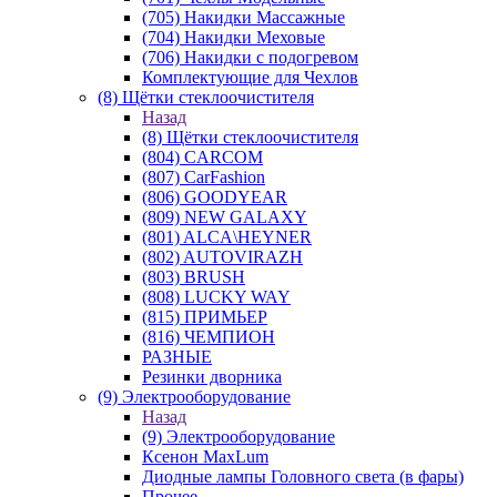
(705) Накидки Массажные
(704) Накидки Меховые
(706) Накидки с подогревом
Комплектующие для Чехлов
(8) Щётки стеклоочистителя
Назад
(8) Щётки стеклоочистителя
(804) CARCOM
(807) CarFashion
(806) GOODYEAR
(809) NEW GALAXY
(801) ALCA\HEYNER
(802) AUTOVIRAZH
(803) BRUSH
(808) LUCKY WAY
(815) ПРИМЬЕР
(816) ЧЕМПИОН
РАЗНЫЕ
Резинки дворника
(9) Электрооборудование
Назад
(9) Электрооборудование
Ксенон MaxLum
Диодные лампы Головного света (в фары)
Прочее