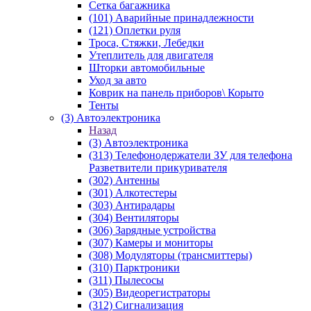
Сетка багажника
(101) Аварийные принадлежности
(121) Оплетки руля
Троса, Стяжки, Лебедки
Утеплитель для двигателя
Шторки автомобильные
Уход за авто
Коврик на панель приборов\ Корыто
Тенты
(3) Автоэлектроника
Назад
(3) Автоэлектроника
(313) Телефонодержатели ЗУ для телефона
Разветвители прикуривателя
(302) Антенны
(301) Алкотестеры
(303) Антирадары
(304) Вентиляторы
(306) Зарядные устройства
(307) Камеры и мониторы
(308) Модуляторы (трансмиттеры)
(310) Парктроники
(311) Пылесосы
(305) Видеорегистраторы
(312) Сигнализация