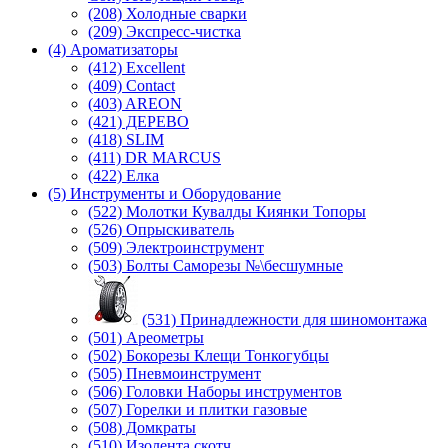
(208) Холодные сварки
(209) Экспреcс-чистка
(4) Ароматизаторы
(412) Excellent
(409) Contact
(403) AREON
(421) ДЕРЕВО
(418) SLIM
(411) DR MARCUS
(422) Елка
(5) Инструменты и Оборудование
(522) Молотки Кувалды Киянки Топоры
(526) Опрыскиватель
(509) Электроинструмент
(503) Болты Саморезы №\бесшумные
(531) Принадлежности для шиномонтажа
(501) Ареометры
(502) Бокорезы Клещи Тонкогубцы
(505) Пневмоинструмент
(506) Головки Наборы инструментов
(507) Горелки и плитки газовые
(508) Домкраты
(510) Изолента скотч