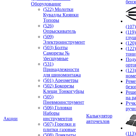
бенз
Оборудование
(522) Молотки
Кувалды Киянки
Топоры
(526)
(107
Опрыскиватель
(119
(509)
глуш
Электроинструмент
(120
(503) Болты
(122
Саморезы №
тони
\бесшумные
Под
(531)
орто
Принадлежности
(123
для шиномонтажа
номе
(501) Ареометры
Реме
(502) Бокорезы
безо
Клещи Тонкогубцы
Реше
(505)
на р
Пневмоинструмент
Руч
(506) Головки
ручн
Наборы
Калькулятор
Акции
инструментов
авточехлов
(507) Горелки и
плитки газовые
(113
(508) Домкраты