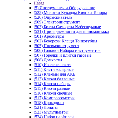
Назад
(5) Инструменты и Оборудование
(522) Молотки Кувалды Киянки Топоры
(526) Опрыскиватель
(509) Электроинструмент
(503) Болты Саморезы №\бесшумные
(531) Принадлежности для шиномонтажа
(501) Ареометры
(502) Бокорезы Клещи Тонкогубцы
(505) Пневмоинструмент
(506) Головки Наборы инструментов
(507) Горелки и плитки газовые
(508) Домкраты
(510) Изолента скотч
(511) Кисти малярные
(512) Клеммы для АКБ
(513) Ключи баллоные
(514) Ключи наборы
(515) Ключи разные
(516) Ключи свечные
(517) Компрессометры
(518) Крокодилы
(521) Лопаты
(523) Мультиметры
(524) Набор надфилей