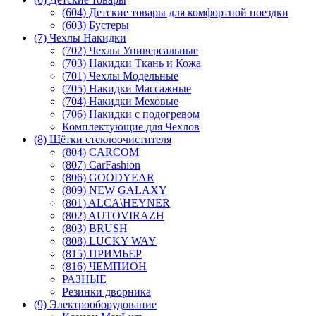
(604) Детские товары для комфортной поездки
(603) Бустеры
(7) Чехлы Накидки
(702) Чехлы Универсальные
(703) Накидки Ткань и Кожа
(701) Чехлы Модельные
(705) Накидки Массажные
(704) Накидки Меховые
(706) Накидки с подогревом
Комплектующие для Чехлов
(8) Щётки стеклоочистителя
(804) CARCOM
(807) CarFashion
(806) GOODYEAR
(809) NEW GALAXY
(801) ALCA\HEYNER
(802) AUTOVIRAZH
(803) BRUSH
(808) LUCKY WAY
(815) ПРИМЬЕР
(816) ЧЕМПИОН
РАЗНЫЕ
Резинки дворника
(9) Электрооборудование