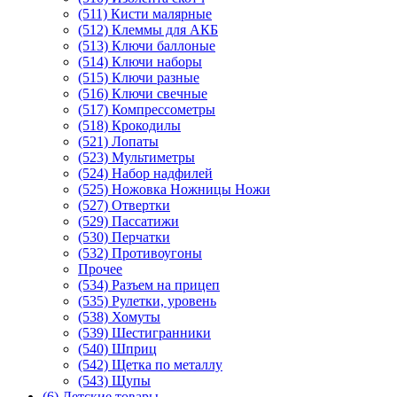
(511) Кисти малярные
(512) Клеммы для АКБ
(513) Ключи баллоные
(514) Ключи наборы
(515) Ключи разные
(516) Ключи свечные
(517) Компрессометры
(518) Крокодилы
(521) Лопаты
(523) Мультиметры
(524) Набор надфилей
(525) Ножовка Ножницы Ножи
(527) Отвертки
(529) Пассатижи
(530) Перчатки
(532) Противоугоны
Прочее
(534) Разъем на прицеп
(535) Рулетки, уровень
(538) Хомуты
(539) Шестигранники
(540) Шприц
(542) Щетка по металлу
(543) Щупы
(6) Детские товары