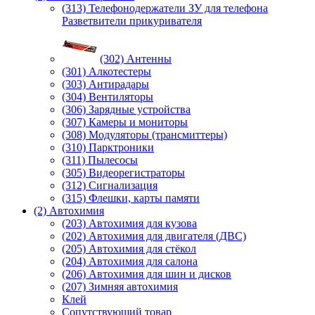
(313) Телефонодержатели ЗУ для телефона
Разветвители прикуривателя
(302) Антенны
(301) Алкотестеры
(303) Антирадары
(304) Вентиляторы
(306) Зарядные устройства
(307) Камеры и мониторы
(308) Модуляторы (трансмиттеры)
(310) Парктроники
(311) Пылесосы
(305) Видеорегистраторы
(312) Сигнализация
(315) Флешки, карты памяти
(2) Автохимия
(203) Автохимия для кузова
(202) Автохимия для двигателя (ДВС)
(205) Автохимия для стёкол
(204) Автохимия для салона
(206) Автохимия для шин и дисков
(207) Зимняя автохимия
Клей
Сопутствующий товар