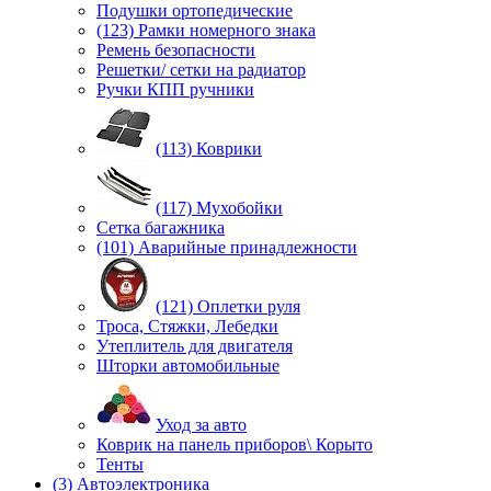
Подушки ортопедические
(123) Рамки номерного знака
Ремень безопасности
Решетки/ сетки на радиатор
Ручки КПП ручники
(113) Коврики
(117) Мухобойки
Сетка багажника
(101) Аварийные принадлежности
(121) Оплетки руля
Троса, Стяжки, Лебедки
Утеплитель для двигателя
Шторки автомобильные
Уход за авто
Коврик на панель приборов\ Корыто
Тенты
(3) Автоэлектроника