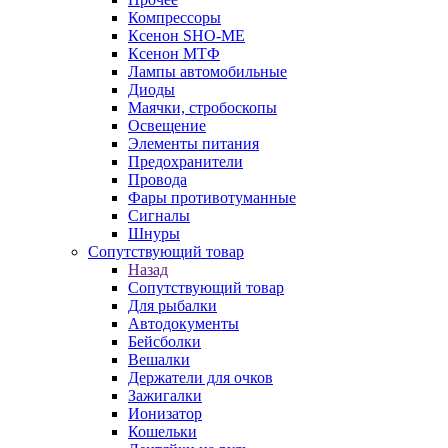
Компрессоры
Ксенон SHO-ME
Ксенон МТФ
Лампы автомобильные
Диоды
Маячки, стробоскопы
Освещение
Элементы питания
Предохранители
Провода
Фары противотуманные
Сигналы
Шнуры
Сопутствующий товар
Назад
Сопутствующий товар
Для рыбалки
Автодокументы
Бейсболки
Вешалки
Держатели для очков
Зажигалки
Ионизатор
Кошельки