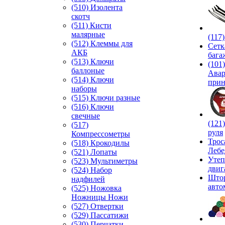
(510) Изолента
скотч
(511) Кисти
малярные
(117
(512) Клеммы для
Сетк
АКБ
бага
(513) Ключи
(101)
баллоные
Ава
(514) Ключи
прин
наборы
(515) Ключи разные
(516) Ключи
свечные
(121
(517)
руля
Компрессометры
Трос
(518) Крокодилы
Лебе
(521) Лопаты
Утеп
(523) Мультиметры
двиг
(524) Набор
Што
надфилей
авто
(525) Ножовка
Ножницы Ножи
(527) Отвертки
(529) Пассатижи
(530) Перчатки