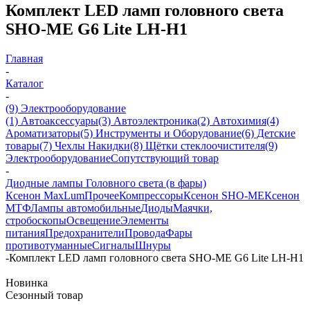
Комплект LED ламп головного света
SHO-ME G6 Lite LH-H1
Главная
-
Каталог
-
(9) Электрооборудование
(1) Автоаксессуары
(3) Автоэлектроника
(2) Автохимия
(4)
Ароматизаторы
(5) Инструменты и Оборудование
(6) Детские
товары
(7) Чехлы Накидки
(8) Щётки стеклоочистителя
(9)
Электрооборудование
Сопутствующий товар
-
Диодные лампы Головного света (в фары)
Ксенон MaxLum
Прочее
Компрессоры
Ксенон SHO-ME
Ксенон
МТФ
Лампы автомобильные
Диоды
Маячки,
стробоскопы
Освещение
Элементы
питания
Предохранители
Провода
Фары
противотуманные
Сигналы
Шнуры
-
Комплект LED ламп головного света SHO-ME G6 Lite LH-H1
Новинка
Сезонный товар