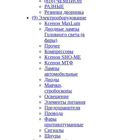
(816) ЧЕМПИОН
РАЗНЫЕ
Резинки дворника
(9) Электрооборудование
Ксенон MaxLum
Диодные лампы
Головного света (в
фары)
Прочее
Компрессоры
Ксенон SHO-ME
Ксенон МТФ
Лампы
автомобильные
Диоды
Маячки,
стробоскопы
Освещение
Элементы питания
Предохранители
Провода
Фары
противотуманные
Сигналы
Шнуры