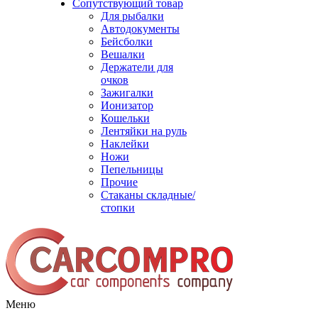
Сопутствующий товар
Для рыбалки
Автодокументы
Бейсболки
Вешалки
Держатели для
очков
Зажигалки
Ионизатор
Кошельки
Лентяйки на руль
Наклейки
Ножи
Пепельницы
Прочие
Стаканы складные/
стопки
Меню