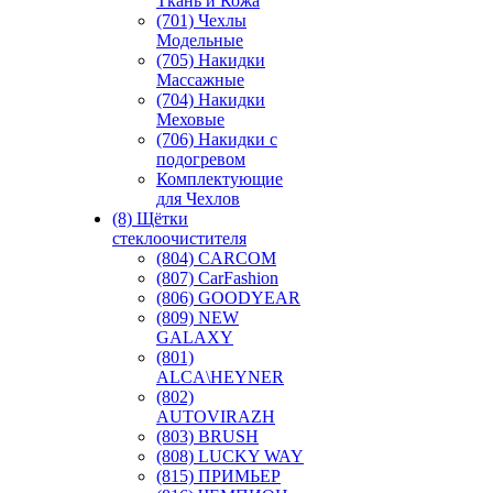
Ткань и Кожа
(701) Чехлы
Модельные
(705) Накидки
Массажные
(704) Накидки
Меховые
(706) Накидки с
подогревом
Комплектующие
для Чехлов
(8) Щётки
стеклоочистителя
(804) CARCOM
(807) CarFashion
(806) GOODYEAR
(809) NEW
GALAXY
(801)
ALCA\HEYNER
(802)
AUTOVIRAZH
(803) BRUSH
(808) LUCKY WAY
(815) ПРИМЬЕР