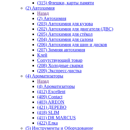
(315) Флешки, карты памяти
(2) Автохимия
Назад
(2) Автохимия
(203) Автохимия для кузова
(202) Автохимия для двигателя (ДВС)
(205) Автохимия для стёкол
(204) Автохимия для салона
(206) Автохимия для шин и дисков
(207) Зимняя автохимия
Клей
Сопутствующий товар
(208) Холодные сварки
(209) Экспреcс-чистка
(4) Ароматизаторы
Назад
(4) Ароматизаторы
(412) Excellent
(409) Contact
(403) AREON
(421) ДЕРЕВО
(418) SLIM
(411) DR MARCUS
(422) Елка
(5) Инструменты и Оборудование