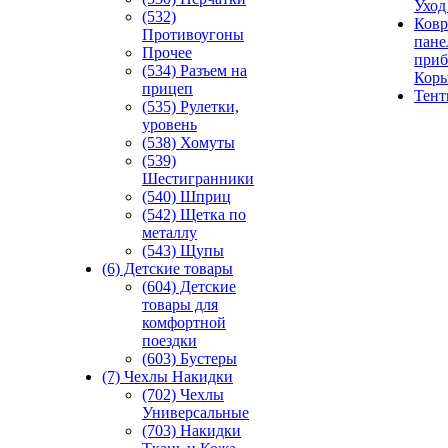
Уход
(532)
Ковр
Противоугоны
пане
Прочее
приб
(534) Разъем на
Кор
прицеп
Тен
(535) Рулетки,
уровень
(538) Хомуты
(539)
Шестигранники
(540) Шприц
(542) Щетка по
металлу
(543) Щупы
(6) Детские товары
(604) Детские
товары для
комфортной
поездки
(603) Бустеры
(7) Чехлы Накидки
(702) Чехлы
Универсальные
(703) Накидки