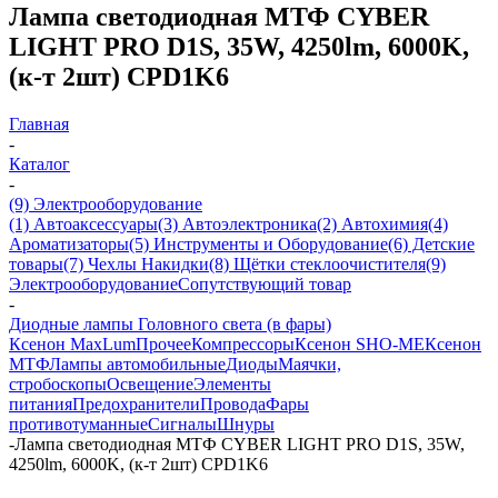
Лампа светодиодная МТФ CYBER
LIGHT PRO D1S, 35W, 4250lm, 6000K,
(к-т 2шт) CPD1K6
Главная
-
Каталог
-
(9) Электрооборудование
(1) Автоаксессуары
(3) Автоэлектроника
(2) Автохимия
(4)
Ароматизаторы
(5) Инструменты и Оборудование
(6) Детские
товары
(7) Чехлы Накидки
(8) Щётки стеклоочистителя
(9)
Электрооборудование
Сопутствующий товар
-
Диодные лампы Головного света (в фары)
Ксенон MaxLum
Прочее
Компрессоры
Ксенон SHO-ME
Ксенон
МТФ
Лампы автомобильные
Диоды
Маячки,
стробоскопы
Освещение
Элементы
питания
Предохранители
Провода
Фары
противотуманные
Сигналы
Шнуры
-
Лампа светодиодная МТФ CYBER LIGHT PRO D1S, 35W,
4250lm, 6000K, (к-т 2шт) CPD1K6