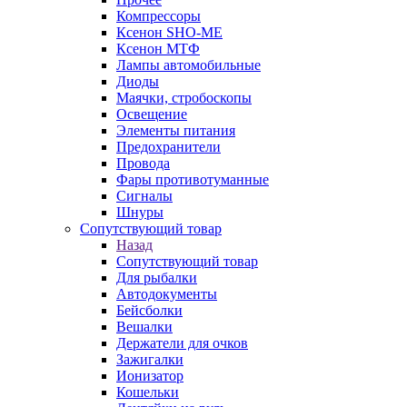
Компрессоры
Ксенон SHO-ME
Ксенон МТФ
Лампы автомобильные
Диоды
Маячки, стробоскопы
Освещение
Элементы питания
Предохранители
Провода
Фары противотуманные
Сигналы
Шнуры
Сопутствующий товар
Назад
Сопутствующий товар
Для рыбалки
Автодокументы
Бейсболки
Вешалки
Держатели для очков
Зажигалки
Ионизатор
Кошельки