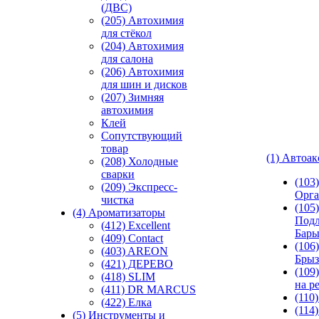
(ДВС)
(205) Автохимия
для стёкол
(204) Автохимия
для салона
(206) Автохимия
для шин и дисков
(207) Зимняя
автохимия
Клей
Сопутствующий
товар
(1) Автоа
(208) Холодные
сварки
(103
(209) Экспреcс-
Орга
чистка
(105)
(4) Ароматизаторы
Подл
(412) Excellent
Бар
(409) Contact
(106)
(403) AREON
Брыз
(421) ДЕРЕВО
(109
(418) SLIM
на р
(411) DR MARCUS
(110
(422) Елка
(114
(5) Инструменты и