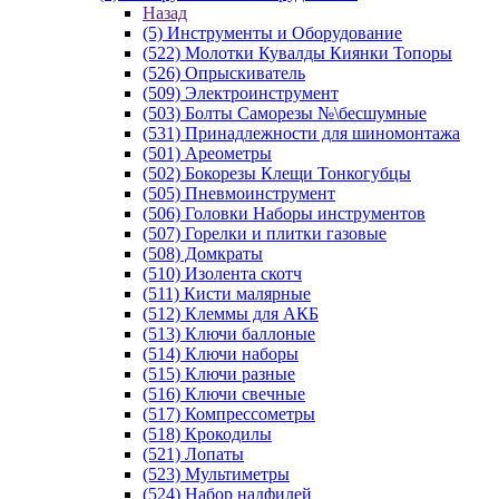
Назад
(5) Инструменты и Оборудование
(522) Молотки Кувалды Киянки Топоры
(526) Опрыскиватель
(509) Электроинструмент
(503) Болты Саморезы №\бесшумные
(531) Принадлежности для шиномонтажа
(501) Ареометры
(502) Бокорезы Клещи Тонкогубцы
(505) Пневмоинструмент
(506) Головки Наборы инструментов
(507) Горелки и плитки газовые
(508) Домкраты
(510) Изолента скотч
(511) Кисти малярные
(512) Клеммы для АКБ
(513) Ключи баллоные
(514) Ключи наборы
(515) Ключи разные
(516) Ключи свечные
(517) Компрессометры
(518) Крокодилы
(521) Лопаты
(523) Мультиметры
(524) Набор надфилей