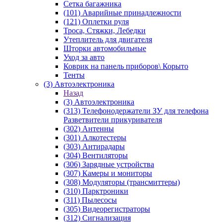
Сетка багажника
(101) Аварийные принадлежности
(121) Оплетки руля
Троса, Стяжки, Лебедки
Утеплитель для двигателя
Шторки автомобильные
Уход за авто
Коврик на панель приборов\ Корыто
Тенты
(3) Автоэлектроника
Назад
(3) Автоэлектроника
(313) Телефонодержатели ЗУ для телефона
Разветвители прикуривателя
(302) Антенны
(301) Алкотестеры
(303) Антирадары
(304) Вентиляторы
(306) Зарядные устройства
(307) Камеры и мониторы
(308) Модуляторы (трансмиттеры)
(310) Парктроники
(311) Пылесосы
(305) Видеорегистраторы
(312) Сигнализация