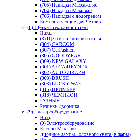
(705) Накидки Массажные
(704) Накидки Меховые
(706) Накидки с подогревом
Комплектующие для Чехлов
(8) Щётки стеклоочистителя
Назад
(8) Щётки стеклоочистителя
(804) CARCOM
(807) CarFashion
(806) GOODYEAR
(809) NEW GALAXY
(801) ALCA\HEYNER
(802) AUTOVIRAZH
(803) BRUSH
(808) LUCKY WAY
(815) ПРИМЬЕР
(816) ЧЕМПИОН
РАЗНЫЕ
Резинки дворника
(9) Электрооборудование
Назад
(9) Электрооборудование
Ксенон MaxLum
Диодные лампы Головного света (в фары)
Прочее