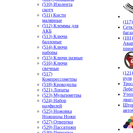
(510) Изолента
скотч
(511) Кисти
малярные
(117
(512) Клеммы для
Сетк
АКБ
бага
(513) Ключи
(101)
баллоные
Ава
(514) Ключи
прин
наборы
(515) Ключи разные
(516) Ключи
свечные
(121
(517)
руля
Компрессометры
Трос
(518) Крокодилы
Лебе
(521) Лопаты
Утеп
(523) Мультиметры
двиг
(524) Набор
Што
надфилей
авто
(525) Ножовка
Ножницы Ножи
(527) Отвертки
(529) Пассатижи
(530) Перчатки