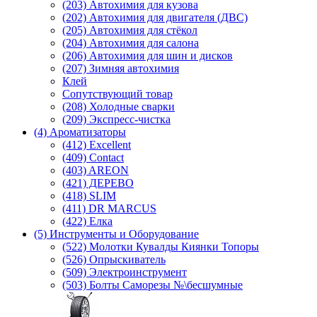
(203) Автохимия для кузова
(202) Автохимия для двигателя (ДВС)
(205) Автохимия для стёкол
(204) Автохимия для салона
(206) Автохимия для шин и дисков
(207) Зимняя автохимия
Клей
Сопутствующий товар
(208) Холодные сварки
(209) Экспреcс-чистка
(4) Ароматизаторы
(412) Excellent
(409) Contact
(403) AREON
(421) ДЕРЕВО
(418) SLIM
(411) DR MARCUS
(422) Елка
(5) Инструменты и Оборудование
(522) Молотки Кувалды Киянки Топоры
(526) Опрыскиватель
(509) Электроинструмент
(503) Болты Саморезы №\бесшумные