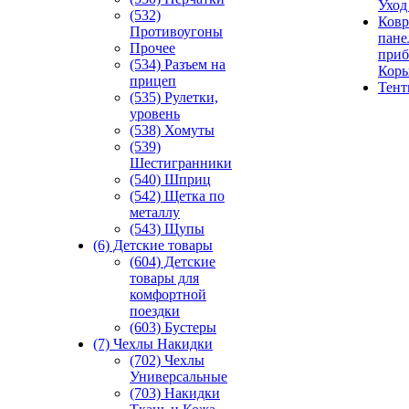
Уход
(532)
Ковр
Противоугоны
пане
Прочее
приб
(534) Разъем на
Кор
прицеп
Тен
(535) Рулетки,
уровень
(538) Хомуты
(539)
Шестигранники
(540) Шприц
(542) Щетка по
металлу
(543) Щупы
(6) Детские товары
(604) Детские
товары для
комфортной
поездки
(603) Бустеры
(7) Чехлы Накидки
(702) Чехлы
Универсальные
(703) Накидки