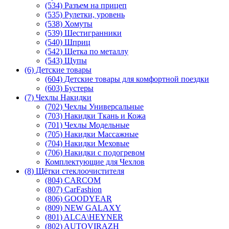
(534) Разъем на прицеп
(535) Рулетки, уровень
(538) Хомуты
(539) Шестигранники
(540) Шприц
(542) Щетка по металлу
(543) Щупы
(6) Детские товары
(604) Детские товары для комфортной поездки
(603) Бустеры
(7) Чехлы Накидки
(702) Чехлы Универсальные
(703) Накидки Ткань и Кожа
(701) Чехлы Модельные
(705) Накидки Массажные
(704) Накидки Меховые
(706) Накидки с подогревом
Комплектующие для Чехлов
(8) Щётки стеклоочистителя
(804) CARCOM
(807) CarFashion
(806) GOODYEAR
(809) NEW GALAXY
(801) ALCA\HEYNER
(802) AUTOVIRAZH