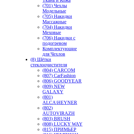
Ткань и Кожа
(701) Чехлы
Модельные
(705) Накидки
Массажные
(704) Накидки
Меховые
(706) Накидки с
подогревом
Комплектующие
для Чехлов
(8) Щётки
стеклоочистителя
(804) CARCOM
(807) CarFashion
(806) GOODYEAR
(809) NEW
GALAXY
(801)
ALCA\HEYNER
(802)
AUTOVIRAZH
(803) BRUSH
(808) LUCKY WAY
(815) ПРИМЬЕР