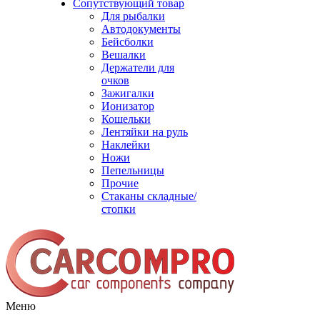
Сопутствующий товар
Для рыбалки
Автодокументы
Бейсболки
Вешалки
Держатели для
очков
Зажигалки
Ионизатор
Кошельки
Лентяйки на руль
Наклейки
Ножи
Пепельницы
Прочие
Стаканы складные/
стопки
Меню