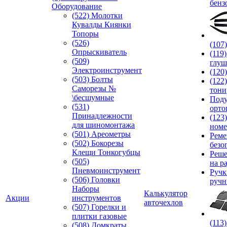
бенз
Оборудование
(522) Молотки
Кувалды Киянки
Топоры
(526)
(107
Опрыскиватель
(119
(509)
глуш
Электроинструмент
(120
(503) Болты
(122
Саморезы №
тони
\бесшумные
Под
(531)
орто
Принадлежности
(123
для шиномонтажа
номе
(501) Ареометры
Реме
(502) Бокорезы
безо
Клещи Тонкогубцы
Реше
(505)
на р
Пневмоинструмент
Руч
(506) Головки
ручн
Наборы
Калькулятор
Акции
инструментов
авточехлов
(507) Горелки и
плитки газовые
(113
(508) Домкраты