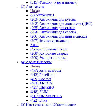
(315) Флешки, карты памяти
(2) Автохимия
Назад
(2) Автохимия
(203) Автохимия для кузова
(202) Автохимия для двигателя (ДВС)
(205) Автохимия для стёкол
(204) Автохимия для салона
(206) Автохимия для шин и дисков
(207) Зимняя автохимия
Клей
Сопутствующий товар
(208) Холодные сварки
(209) Экспреcс-чистка
(4) Ароматизаторы
Назад
(4) Ароматизаторы
(412) Excellent
(409) Contact
(403) AREON
(421) ДЕРЕВО
(418) SLIM
(411) DR MARCUS
(422) Елка
(5) Инструменты и Оборудование