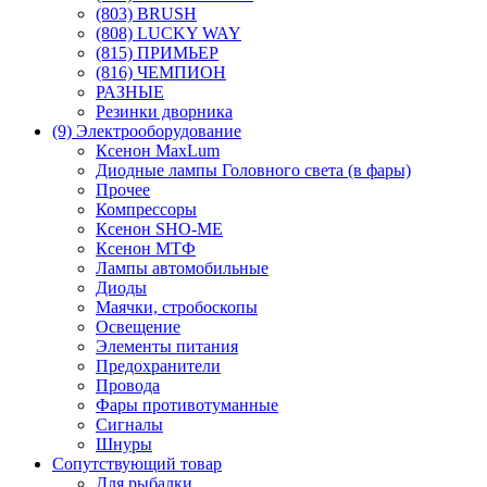
(803) BRUSH
(808) LUCKY WAY
(815) ПРИМЬЕР
(816) ЧЕМПИОН
РАЗНЫЕ
Резинки дворника
(9) Электрооборудование
Ксенон MaxLum
Диодные лампы Головного света (в фары)
Прочее
Компрессоры
Ксенон SHO-ME
Ксенон МТФ
Лампы автомобильные
Диоды
Маячки, стробоскопы
Освещение
Элементы питания
Предохранители
Провода
Фары противотуманные
Сигналы
Шнуры
Сопутствующий товар
Для рыбалки