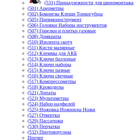
(531) Принадлежности для шиномонтажа
(501) Ареометры
(502) Бокорезы Клещи Тонкогубцы
(505) Пневмоинструмент
(506) Головки Наборы инструментов
(507) Горелки и плитки газовые
(508) Домкраты
(510) Изолента скотч
(511) Кисти малярные
(512) Клеммы для АКБ
(513) Ключи баллоные
(514) Ключи наборы
(515) Ключи разные
(516) Ключи свечные
(517) Компрессометры
(518) Крокодилы
(521) Лопаты
(523) Мультиметры
(524) Набор надфилей
(525) Ножовка Ножницы Ножи
(527) Отвертки
(529) Пассатижи
(530) Перчатки
(532) Противоугоны
Прочее