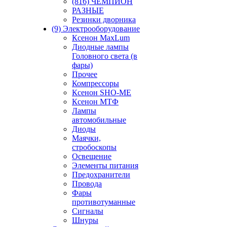
(816) ЧЕМПИОН
РАЗНЫЕ
Резинки дворника
(9) Электрооборудование
Ксенон MaxLum
Диодные лампы
Головного света (в
фары)
Прочее
Компрессоры
Ксенон SHO-ME
Ксенон МТФ
Лампы
автомобильные
Диоды
Маячки,
стробоскопы
Освещение
Элементы питания
Предохранители
Провода
Фары
противотуманные
Сигналы
Шнуры