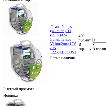
Лампа Philips
(Филипс) H1
(55) P14.5s
-
420
LongLife Eco
руб.
/шт
Vision(2шт) 12V
В
+
/1/5
корзину
В корзи
12258LLECOS2
Есть в наличии
Быстрый просмотр
Новинка