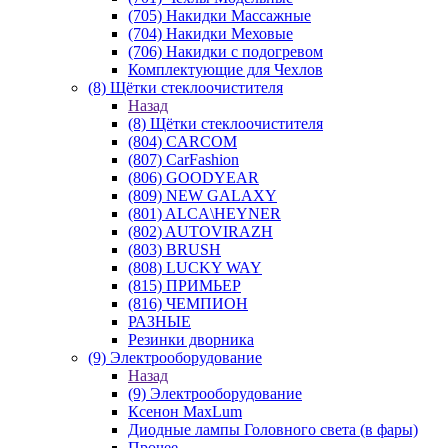
(705) Накидки Массажные
(704) Накидки Меховые
(706) Накидки с подогревом
Комплектующие для Чехлов
(8) Щётки стеклоочистителя
Назад
(8) Щётки стеклоочистителя
(804) CARCOM
(807) CarFashion
(806) GOODYEAR
(809) NEW GALAXY
(801) ALCA\HEYNER
(802) AUTOVIRAZH
(803) BRUSH
(808) LUCKY WAY
(815) ПРИМЬЕР
(816) ЧЕМПИОН
РАЗНЫЕ
Резинки дворника
(9) Электрооборудование
Назад
(9) Электрооборудование
Ксенон MaxLum
Диодные лампы Головного света (в фары)
Прочее