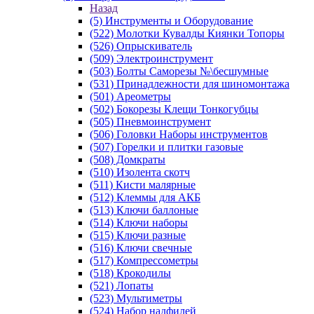
Назад
(5) Инструменты и Оборудование
(522) Молотки Кувалды Киянки Топоры
(526) Опрыскиватель
(509) Электроинструмент
(503) Болты Саморезы №\бесшумные
(531) Принадлежности для шиномонтажа
(501) Ареометры
(502) Бокорезы Клещи Тонкогубцы
(505) Пневмоинструмент
(506) Головки Наборы инструментов
(507) Горелки и плитки газовые
(508) Домкраты
(510) Изолента скотч
(511) Кисти малярные
(512) Клеммы для АКБ
(513) Ключи баллоные
(514) Ключи наборы
(515) Ключи разные
(516) Ключи свечные
(517) Компрессометры
(518) Крокодилы
(521) Лопаты
(523) Мультиметры
(524) Набор надфилей