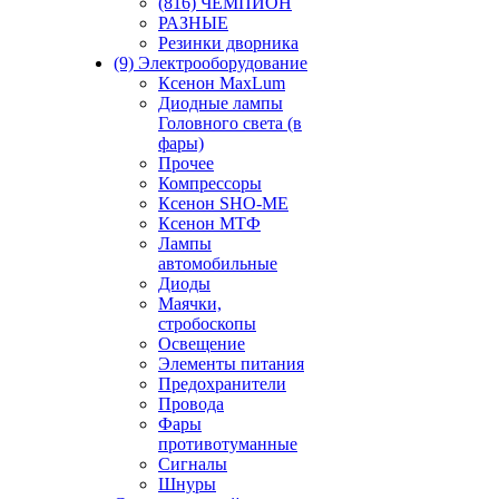
(816) ЧЕМПИОН
РАЗНЫЕ
Резинки дворника
(9) Электрооборудование
Ксенон MaxLum
Диодные лампы
Головного света (в
фары)
Прочее
Компрессоры
Ксенон SHO-ME
Ксенон МТФ
Лампы
автомобильные
Диоды
Маячки,
стробоскопы
Освещение
Элементы питания
Предохранители
Провода
Фары
противотуманные
Сигналы
Шнуры