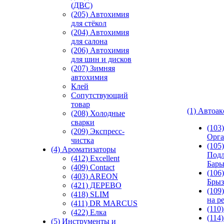
(ДВС)
(205) Автохимия
для стёкол
(204) Автохимия
для салона
(206) Автохимия
для шин и дисков
(207) Зимняя
автохимия
Клей
Сопутствующий
товар
(1) Автоа
(208) Холодные
сварки
(103
(209) Экспреcс-
Орга
чистка
(105)
(4) Ароматизаторы
Подл
(412) Excellent
Бар
(409) Contact
(106)
(403) AREON
Брыз
(421) ДЕРЕВО
(109
(418) SLIM
на р
(411) DR MARCUS
(110
(422) Елка
(114
(5) Инструменты и