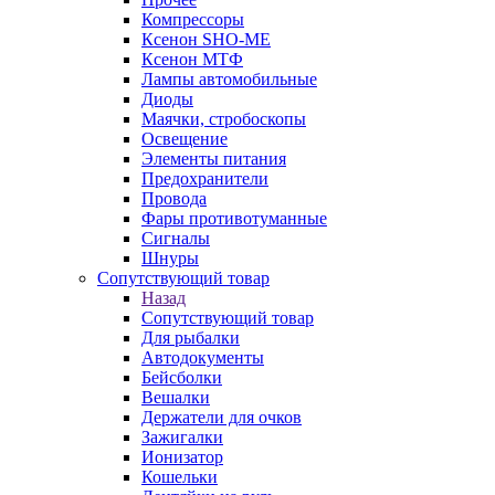
Компрессоры
Ксенон SHO-ME
Ксенон МТФ
Лампы автомобильные
Диоды
Маячки, стробоскопы
Освещение
Элементы питания
Предохранители
Провода
Фары противотуманные
Сигналы
Шнуры
Сопутствующий товар
Назад
Сопутствующий товар
Для рыбалки
Автодокументы
Бейсболки
Вешалки
Держатели для очков
Зажигалки
Ионизатор
Кошельки