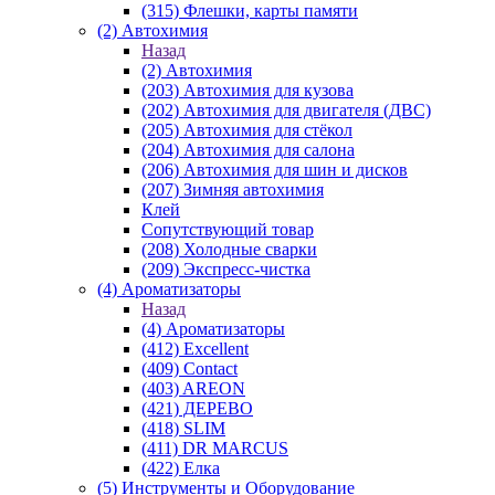
(315) Флешки, карты памяти
(2) Автохимия
Назад
(2) Автохимия
(203) Автохимия для кузова
(202) Автохимия для двигателя (ДВС)
(205) Автохимия для стёкол
(204) Автохимия для салона
(206) Автохимия для шин и дисков
(207) Зимняя автохимия
Клей
Сопутствующий товар
(208) Холодные сварки
(209) Экспреcс-чистка
(4) Ароматизаторы
Назад
(4) Ароматизаторы
(412) Excellent
(409) Contact
(403) AREON
(421) ДЕРЕВО
(418) SLIM
(411) DR MARCUS
(422) Елка
(5) Инструменты и Оборудование