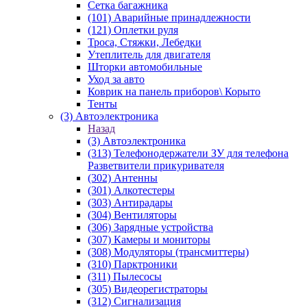
Сетка багажника
(101) Аварийные принадлежности
(121) Оплетки руля
Троса, Стяжки, Лебедки
Утеплитель для двигателя
Шторки автомобильные
Уход за авто
Коврик на панель приборов\ Корыто
Тенты
(3) Автоэлектроника
Назад
(3) Автоэлектроника
(313) Телефонодержатели ЗУ для телефона
Разветвители прикуривателя
(302) Антенны
(301) Алкотестеры
(303) Антирадары
(304) Вентиляторы
(306) Зарядные устройства
(307) Камеры и мониторы
(308) Модуляторы (трансмиттеры)
(310) Парктроники
(311) Пылесосы
(305) Видеорегистраторы
(312) Сигнализация