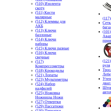
(510) Изолента
скотч
(511) Кисти
малярные
(117
(512) Клеммы для
Сетк
АКБ
бага
(513) Ключи
(101)
баллоные
Ава
(514) Ключи
прин
наборы
(515) Ключи разные
(516) Ключи
свечные
(121
(517)
руля
Компрессометры
Трос
(518) Крокодилы
Лебе
(521) Лопаты
Утеп
(523) Мультиметры
двиг
(524) Набор
Што
надфилей
авто
(525) Ножовка
Ножницы Ножи
(527) Отвертки
(529) Пассатижи
(530) Перчатки