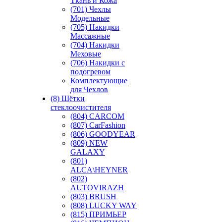
Ткань и Кожа
(701) Чехлы
Модельные
(705) Накидки
Массажные
(704) Накидки
Меховые
(706) Накидки с
подогревом
Комплектующие
для Чехлов
(8) Щётки
стеклоочистителя
(804) CARCOM
(807) CarFashion
(806) GOODYEAR
(809) NEW
GALAXY
(801)
ALCA\HEYNER
(802)
AUTOVIRAZH
(803) BRUSH
(808) LUCKY WAY
(815) ПРИМЬЕР