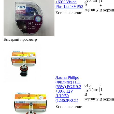
руб.
/шт
+60% Vision
В
+
Plus 12258VPS2
корзину
В корзи
Есть в наличии
Быстрый просмотр
Лампа Philips
(Филипс) H11
-
613
(55W) PGJ19-2
руб.
/шт
+30% 12V
В
+
/1/10/50
корзину
В корзи
(12362PRC1)
Есть в наличии