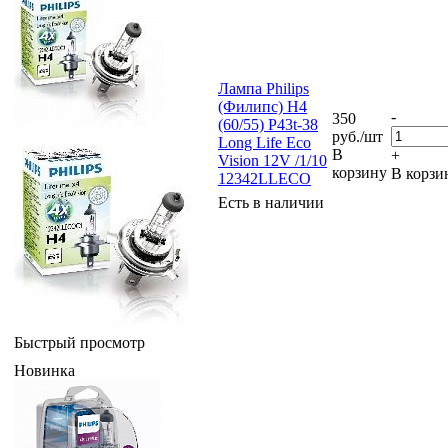
Лампа Philips
(Филипс) H4
-
350
(60/55) P43t-38
руб.
/шт
Long Life Eco
В
+
Vision 12V /1/10
корзину
В корзи
12342LLECO
Есть в наличии
Быстрый просмотр
Новинка