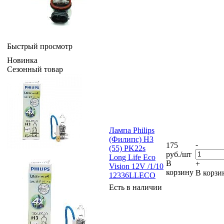
Быстрый просмотр
Новинка
Сезонный товар
Лампа Philips
(Филипс) H3
-
175
(55) PK22s
руб.
/шт
Long Life Eco
В
+
Vision 12V /1/10
корзину
В корзи
12336LLECO
Есть в наличии