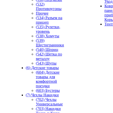
Уход
(532)
Ковр
Противоугоны
пане
Прочее
приб
(534) Разъем на
Кор
прицеп
Тен
(535) Рулетки,
уровень
(538) Хомуты
(539)
Шестигранники
(540) Шприц
(542) Щетка по
металлу
(543) Щупы
(6) Детские товары
(604) Детские
товары для
комфортной
поездки
(603) Бустеры
(7) Чехлы Накидки
(702) Чехлы
Универсальные
(703) Накидки