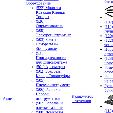
бенз
Оборудование
(522) Молотки
Кувалды Киянки
Топоры
(526)
(107
Опрыскиватель
(119
(509)
глуш
Электроинструмент
(120
(503) Болты
(122
Саморезы №
тони
\бесшумные
Под
(531)
орто
Принадлежности
(123
для шиномонтажа
номе
(501) Ареометры
Реме
(502) Бокорезы
безо
Клещи Тонкогубцы
Реше
(505)
на р
Пневмоинструмент
Руч
(506) Головки
ручн
Наборы
Калькулятор
Акции
инструментов
авточехлов
(507) Горелки и
плитки газовые
(113
(508) Домкраты