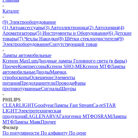
-
Каталог
-
(9) Электрооборудование
(1) Автоаксессуары
(3) Автоэлектроника
(2) Автохимия
(4)
Ароматизаторы
(5) Инструменты и Оборудование
(6) Детские
товары
(7) Чехлы Накидки
(8) Щётки стеклоочистителя
(9)
Электрооборудование
Сопутствующий товар
-
Лампы автомобильные
Ксенон MaxLum
Диодные лампы Головного света (в фары)
Прочее
Компрессоры
Ксенон SHO-ME
Ксенон МТФ
Лампы
автомобильные
Диоды
Маячки,
стробоскопы
Освещение
Элементы
питания
Предохранители
Провода
Фары
противотуманные
Сигналы
Шнуры
-
PHILIPS
CLEARLIGHT
Goodyear
Лампы Fast Stream
Ca-re
STAR
LIGHT
Электротехническая
продукция
EAGLE
NARVA
Галогенки МТФ
OSRAM
Лампы
МТФ
Лампы Маяк
Прочее
Фильтр
По популярности
По алфавиту
По цене