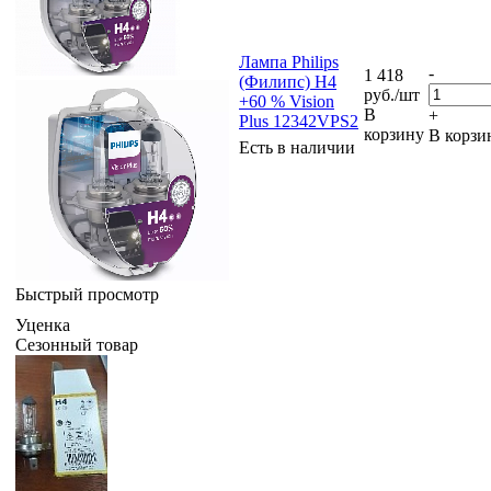
Лампа Philips
-
1 418
(Филипс) H4
руб.
/шт
+60 % Vision
В
+
Plus 12342VPS2
корзину
В корзи
Есть в наличии
Быстрый просмотр
Уценка
Сезонный товар