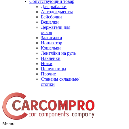
Сопутствующий товар
Для рыбалки
Автодокументы
Бейсболки
Вешалки
Держатели для
очков
Зажигалки
Ионизатор
Кошельки
Лентяйки на руль
Наклейки
Ножи
Пепельницы
Прочие
Стаканы складные/
стопки
Меню