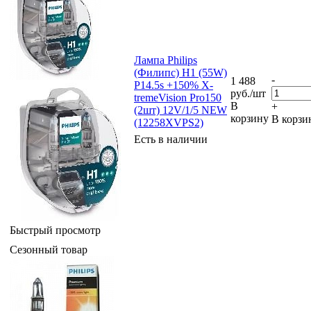
Лампа Philips
(Филипс) H1 (55W)
-
1 488
P14.5s +150% X-
руб.
/шт
tremeVision Pro150
В
+
(2шт) 12V/1/5 NEW
корзину
В корзи
(12258XVPS2)
Есть в наличии
Быстрый просмотр
Сезонный товар