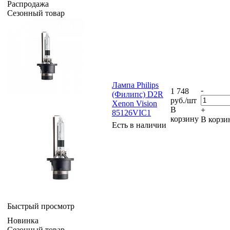
Распродажа
Сезонный товар
Лампа Philips
-
1 748
(Филипс) D2R
руб.
/шт
Xenon Vision
В
+
85126VIC1
корзину
В корзи
Есть в наличии
Быстрый просмотр
Новинка
Сезонный товар