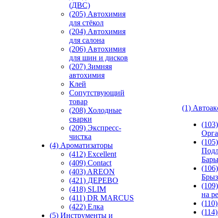
(ДВС)
(205) Автохимия
для стёкол
(204) Автохимия
для салона
(206) Автохимия
для шин и дисков
(207) Зимняя
автохимия
Клей
Сопутствующий
товар
(1) Автоа
(208) Холодные
сварки
(103
(209) Экспреcс-
Орга
чистка
(105)
(4) Ароматизаторы
Подл
(412) Excellent
Бар
(409) Contact
(106)
(403) AREON
Брыз
(421) ДЕРЕВО
(109
(418) SLIM
на р
(411) DR MARCUS
(110
(422) Елка
(114
(5) Инструменты и