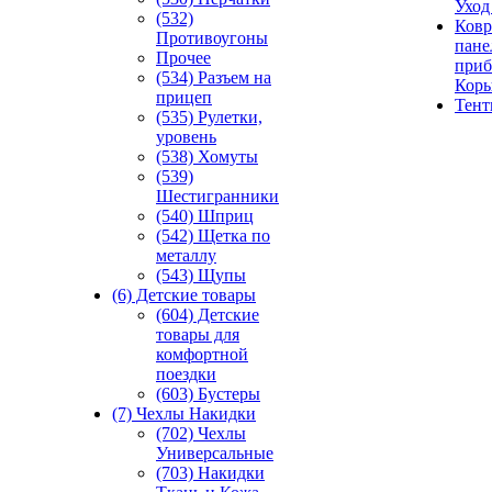
Уход
(532)
Ковр
Противоугоны
пане
Прочее
приб
(534) Разъем на
Кор
прицеп
Тен
(535) Рулетки,
уровень
(538) Хомуты
(539)
Шестигранники
(540) Шприц
(542) Щетка по
металлу
(543) Щупы
(6) Детские товары
(604) Детские
товары для
комфортной
поездки
(603) Бустеры
(7) Чехлы Накидки
(702) Чехлы
Универсальные
(703) Накидки