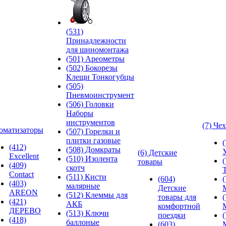
(531)
Принадлежности
для шиномонтажа
(501) Ареометры
(502) Бокорезы
Клещи Тонкогубцы
(505)
Пневмоинструмент
(506) Головки
Наборы
инструментов
(7) Че
оматизаторы
(507) Горелки и
плитки газовые
(412)
(508) Домкраты
(6) Детские
Excellent
(510) Изолента
товары
(409)
скотч
Contact
(511) Кисти
(604)
(403)
малярные
Детские
AREON
(512) Клеммы для
товары для
(421)
АКБ
комфортной
ДЕРЕВО
(513) Ключи
поездки
(418)
баллоные
(603)