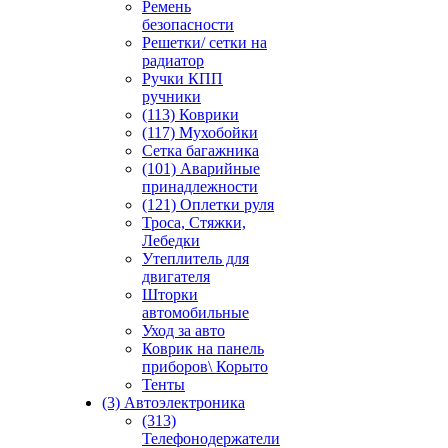
Ремень
безопасности
Решетки/ сетки на
радиатор
Ручки КПП
ручники
(113) Коврики
(117) Мухобойки
Сетка багажника
(101) Аварийные
принадлежности
(121) Оплетки руля
Троса, Стяжки,
Лебедки
Утеплитель для
двигателя
Шторки
автомобильные
Уход за авто
Коврик на панель
приборов\ Корыто
Тенты
(3) Автоэлектроника
(313)
Телефонодержатели