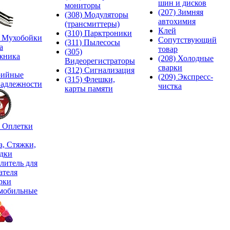
шин и дисков
мониторы
(207) Зимняя
(308) Модуляторы
автохимия
(трансмиттеры)
Клей
(310) Парктроники
) Мухобойки
Сопутствующий
(311) Пылесосы
а
товар
(305)
жника
(208) Холодные
Видеорегистраторы
сварки
(312) Сигнализация
рийные
(209) Экспреcс-
(315) Флешки,
адлежности
чистка
карты памяти
) Оплетки
а, Стяжки,
дки
литель для
ателя
рки
мобильные