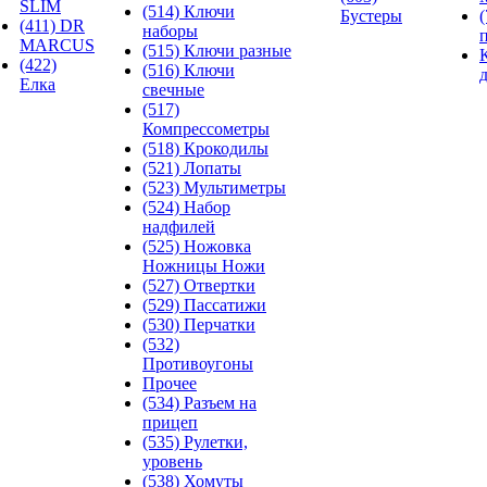
SLIM
(514) Ключи
Бустеры
(411) DR
наборы
MARCUS
(515) Ключи разные
(422)
(516) Ключи
Елка
свечные
(517)
Компрессометры
(518) Крокодилы
(521) Лопаты
(523) Мультиметры
(524) Набор
надфилей
(525) Ножовка
Ножницы Ножи
(527) Отвертки
(529) Пассатижи
(530) Перчатки
(532)
Противоугоны
Прочее
(534) Разъем на
прицеп
(535) Рулетки,
уровень
(538) Хомуты