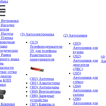
обака
) Ветровики
) Насадки
ителя
) Насосы
(3) Автоэлектроника
(2) Автохимия
) Пленка
ровочная
(313)
(203)
ушки
Телефонодержатели
Автохимия для
педические
ЗУ для телефона
кузова
) Рамки
Разветвители
(202)
(4)
рного знака
прикуривателя
Автохимия для
Ар
нь
двигателя
пасности
(ДВС)
тки/ сетки
(205)
адиатор
Автохимия для
(302) Антенны
ки КПП
стёкол
(301) Алкотестеры
ики
(204)
(303) Антирадары
Автохимия для
(304) Вентиляторы
салона
(306) Зарядные
(206)
устройства
Автохимия для
) Коврики
(307) Камеры и