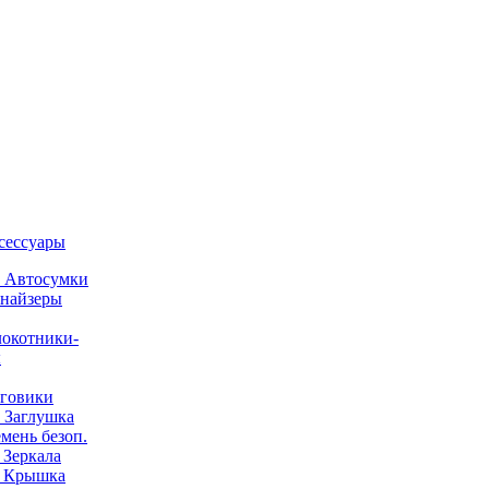
ксессуары
) Автосумки
найзеры
окотники-
ы
говики
) Заглушка
емень безоп.
) Зеркала
) Крышка