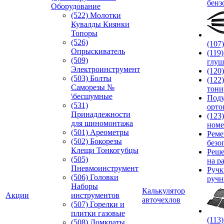
бенз
Оборудование
(522) Молотки
Кувалды Киянки
Топоры
(526)
(107
Опрыскиватель
(119
(509)
глуш
Электроинструмент
(120
(503) Болты
(122
Саморезы №
тони
\бесшумные
Под
(531)
орто
Принадлежности
(123
для шиномонтажа
номе
(501) Ареометры
Реме
(502) Бокорезы
безо
Клещи Тонкогубцы
Реше
(505)
на р
Пневмоинструмент
Руч
(506) Головки
ручн
Наборы
Калькулятор
Акции
инструментов
авточехлов
(507) Горелки и
плитки газовые
(113
(508) Домкраты