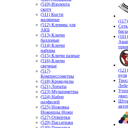
(510) Изолента
скотч
(511) Кисти
малярные
(117
(512) Клеммы для
Сетк
АКБ
бага
(513) Ключи
(101)
баллоные
Ава
(514) Ключи
прин
наборы
(515) Ключи разные
(516) Ключи
свечные
(121
(517)
руля
Компрессометры
Трос
(518) Крокодилы
Лебе
(521) Лопаты
Утеп
(523) Мультиметры
двиг
(524) Набор
Што
надфилей
авто
(525) Ножовка
Ножницы Ножи
(527) Отвертки
(529) Пассатижи
(530) Перчатки