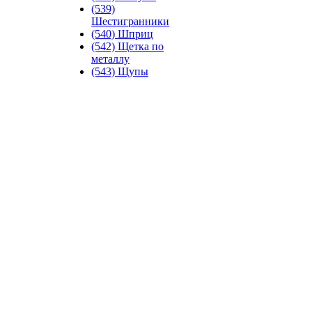
(539)
Шестигранники
(540) Шприц
(542) Щетка по
металлу
(543) Щупы