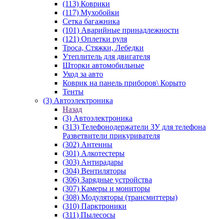
(113) Коврики
(117) Мухобойки
Сетка багажника
(101) Аварийные принадлежности
(121) Оплетки руля
Троса, Стяжки, Лебедки
Утеплитель для двигателя
Шторки автомобильные
Уход за авто
Коврик на панель приборов\ Корыто
Тенты
(3) Автоэлектроника
Назад
(3) Автоэлектроника
(313) Телефонодержатели ЗУ для телефона
Разветвители прикуривателя
(302) Антенны
(301) Алкотестеры
(303) Антирадары
(304) Вентиляторы
(306) Зарядные устройства
(307) Камеры и мониторы
(308) Модуляторы (трансмиттеры)
(310) Парктроники
(311) Пылесосы