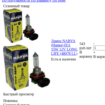
По популярности
По алфавиту
По цене
Сезонный товар
Лампа NARVA
-
543
(Нарва) H11
руб.
/шт
55W 12V LONG
В
+
LIFE (48078 LL)
корзину
В корз
Есть в наличии
Быстрый просмотр
Новинка
Сезонный товар