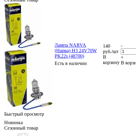
Лампа NARVA
-
140
(Нарва) H3 24V70W
руб.
/шт
PK22s (48700)
В
+
корзину
В корз
Есть в наличии
Быстрый просмотр
Новинка
Сезонный товар