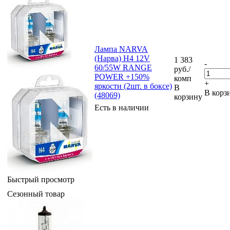
Лампа NARVA
(Нарва) H4 12V
1 383
-
60/55W RANGE
руб.
/
POWER +150%
комп
+
яркости (2шт. в боксе)
В
В корз
(48069)
корзину
Есть в наличии
Быстрый просмотр
Сезонный товар