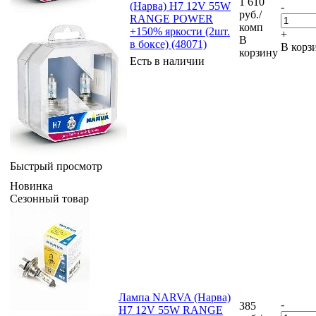
1 610
(Нарва) H7 12V 55W
-
руб.
/
RANGE POWER
комп
+150% яркости (2шт.
+
В
в боксе) (48071)
В корз
корзину
Есть в наличии
Быстрый просмотр
Новинка
Сезонный товар
Лампа NARVA (Нарва)
-
385
H7 12V 55W RANGE