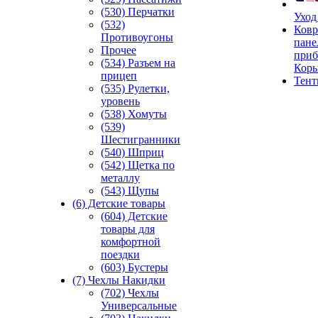
(530) Перчатки
Уход
(532)
Ковр
Противоугоны
пане
Прочее
приб
(534) Разъем на
Кор
прицеп
Тен
(535) Рулетки,
уровень
(538) Хомуты
(539)
Шестигранники
(540) Шприц
(542) Щетка по
металлу
(543) Щупы
(6) Детские товары
(604) Детские
товары для
комфортной
поездки
(603) Бустеры
(7) Чехлы Накидки
(702) Чехлы
Универсальные