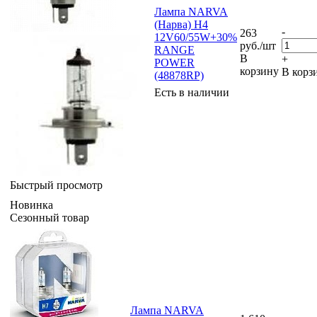
Лампа NARVA
(Нарва) H4
-
263
12V60/55W+30%
руб.
/шт
RANGE
В
+
POWER
корзину
В корз
(48878RP)
Есть в наличии
Быстрый просмотр
Новинка
Сезонный товар
Лампа NARVA