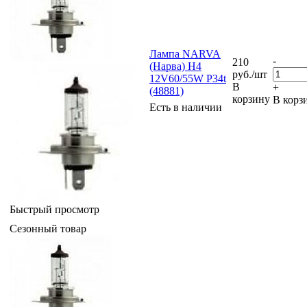
Лампа NARVA
-
210
(Нарва) H4
руб.
/шт
12V60/55W P34t
В
+
(48881)
корзину
В корз
Есть в наличии
Быстрый просмотр
Сезонный товар