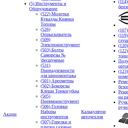
(114
(5) Инструменты и
бенз
Оборудование
(522) Молотки
Кувалды Киянки
Топоры
(526)
(107
Опрыскиватель
(119
(509)
глуш
Электроинструмент
(120
(503) Болты
(122
Саморезы №
тони
\бесшумные
Под
(531)
орто
Принадлежности
(123
для шиномонтажа
номе
(501) Ареометры
Реме
(502) Бокорезы
безо
Клещи Тонкогубцы
Реше
(505)
на р
Пневмоинструмент
Руч
(506) Головки
ручн
Наборы
Калькулятор
Акции
инструментов
авточехлов
(507) Горелки и
плитки газовые