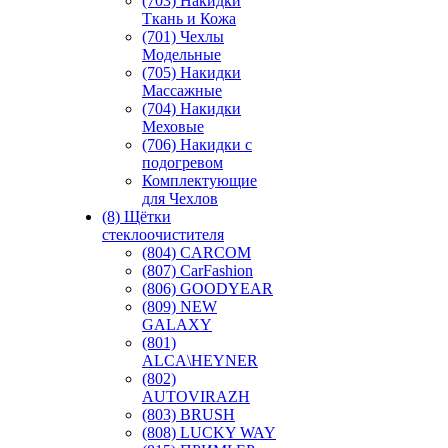
(703) Накидки
Ткань и Кожа
(701) Чехлы
Модельные
(705) Накидки
Массажные
(704) Накидки
Меховые
(706) Накидки с
подогревом
Комплектующие
для Чехлов
(8) Щётки
стеклоочистителя
(804) CARCOM
(807) CarFashion
(806) GOODYEAR
(809) NEW
GALAXY
(801)
ALCA\HEYNER
(802)
AUTOVIRAZH
(803) BRUSH
(808) LUCKY WAY