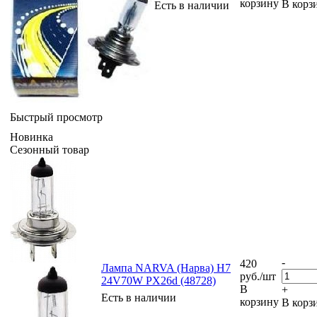
корзину
В корз
Есть в наличии
Быстрый просмотр
Новинка
Сезонный товар
-
420
Лампа NARVA (Нарва) H7
руб.
/шт
24V70W PX26d (48728)
В
+
Есть в наличии
корзину
В корз