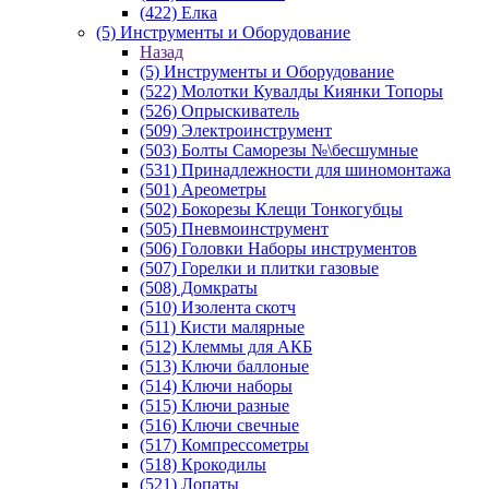
(422) Елка
(5) Инструменты и Оборудование
Назад
(5) Инструменты и Оборудование
(522) Молотки Кувалды Киянки Топоры
(526) Опрыскиватель
(509) Электроинструмент
(503) Болты Саморезы №\бесшумные
(531) Принадлежности для шиномонтажа
(501) Ареометры
(502) Бокорезы Клещи Тонкогубцы
(505) Пневмоинструмент
(506) Головки Наборы инструментов
(507) Горелки и плитки газовые
(508) Домкраты
(510) Изолента скотч
(511) Кисти малярные
(512) Клеммы для АКБ
(513) Ключи баллоные
(514) Ключи наборы
(515) Ключи разные
(516) Ключи свечные
(517) Компрессометры
(518) Крокодилы
(521) Лопаты