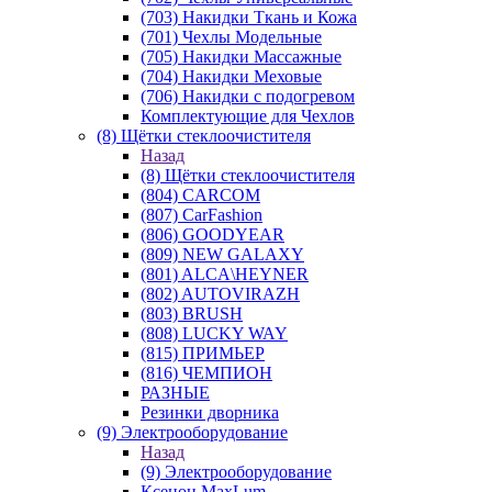
(703) Накидки Ткань и Кожа
(701) Чехлы Модельные
(705) Накидки Массажные
(704) Накидки Меховые
(706) Накидки с подогревом
Комплектующие для Чехлов
(8) Щётки стеклоочистителя
Назад
(8) Щётки стеклоочистителя
(804) CARCOM
(807) CarFashion
(806) GOODYEAR
(809) NEW GALAXY
(801) ALCA\HEYNER
(802) AUTOVIRAZH
(803) BRUSH
(808) LUCKY WAY
(815) ПРИМЬЕР
(816) ЧЕМПИОН
РАЗНЫЕ
Резинки дворника
(9) Электрооборудование
Назад
(9) Электрооборудование
Ксенон MaxLum