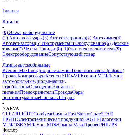
Главная
-
Каталог
-
(9) Электрооборудование
(1) Автоаксессуары
(3) Автоэлектроника
(2) Автохимия
(4)
Ароматизаторы
(5) Инструменты и Оборудование
(6) Детские
товары
(7) Чехлы Накидки
(8) Щётки стеклоочистителя
(9)
Электрооборудование
Сопутствующий товар
-
Лампы автомобильные
Ксенон MaxLum
Диодные лампы Головного света (в фары)
Прочее
Компрессоры
Ксенон SHO-ME
Ксенон МТФ
Лампы
автомобильные
Диоды
Маячки,
стробоскопы
Освещение
Элементы
питания
Предохранители
Провода
Фары
противотуманные
Сигналы
Шнуры
-
NARVA
CLEARLIGHT
Goodyear
Лампы Fast Stream
Ca-re
STAR
LIGHT
Электротехническая продукция
EAGLE
Галогенки
МТФ
OSRAM
Лампы МТФ
Лампы Маяк
Прочее
PHILIPS
Фильтр