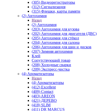
(305) Видеорегистраторы
(312) Сигнализация
(315) Флешки, карты памяти
(2) Автохимия
Назад
(2) Автохимия
(203) Автохимия для кузова
(202) Автохимия для двигателя (ДВС)
(205) Автохимия для стёкол
(204) Автохимия для салона
(206) Автохимия для шин и дисков
(207) Зимняя автохимия
Клей
Сопутствующий товар
(208) Холодные сварки
(209) Экспреcс-чистка
(4) Ароматизаторы
Назад
(4) Ароматизаторы
(412) Excellent
(409) Contact
(403) AREON
(421) ДЕРЕВО
(418) SLIM
(411) DR MARCUS