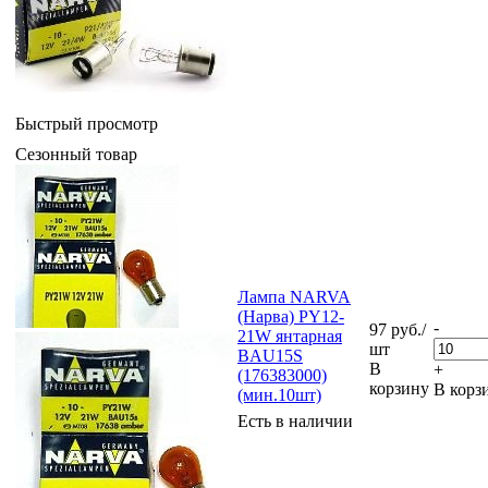
Быстрый просмотр
Сезонный товар
Лампа NARVA
(Нарва) PY12-
-
97
руб.
/
21W янтарная
шт
BAU15S
В
+
(176383000)
корзину
В корз
(мин.10шт)
Есть в наличии