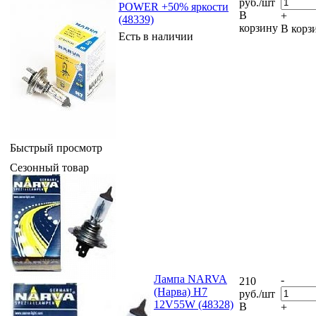
руб.
/шт
POWER +50% яркости
В
+
(48339)
корзину
В корз
Есть в наличии
Быстрый просмотр
Сезонный товар
Лампа NARVA
-
210
(Нарва) H7
руб.
/шт
12V55W (48328)
В
+