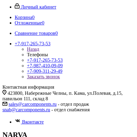
Личный кабинет
Корзина
0
Отложенные
0
Сравнение товаров
0
+7-917-265-73-53
Назад
Телефоны
+7-917-265-73-53
+7-987-410-09-09
+7-909-311-29-49
Заказать звонок
Контактная информация
423800, Набережные Челны, п. Кама, ул.Полевая, д.15,
павильон 111, склад 8
sales@carcomponents.ru
- отдел продаж
snab@carcomponents.ru
- отдел снабжения
Вконтакте
NARVA