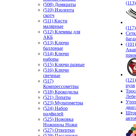
(113
(508) Домкраты
(510) Изолента
скотч
(511) Кисти
малярные
(117
(512) Клеммы для
Сетк
АКБ
бага
(513) Ключи
(101)
баллоные
Ава
(514) Ключи
прин
наборы
(515) Ключи разные
(516) Ключи
свечные
(121
(517)
руля
Компрессометры
Трос
(518) Крокодилы
Лебе
(521) Лопаты
Утеп
(523) Мультиметры
двиг
(524) Набор
Што
надфилей
авто
(525) Ножовка
Ножницы Ножи
(527) Отвертки
(529) Пассатижи