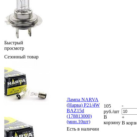
Быстрый
просмотр
Сезонный товар
Лампа NARVA
(Нарва) P21/4W
-
105
BAZ15d
руб.
/шт
(178813000)
В
+
(мин.10шт)
корзину
В корз
Есть в наличии