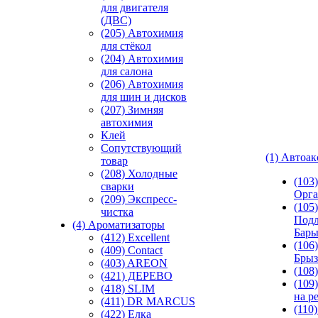
для двигателя
(ДВС)
(205) Автохимия
для стёкол
(204) Автохимия
для салона
(206) Автохимия
для шин и дисков
(207) Зимняя
автохимия
Клей
Сопутствующий
(1) Автоа
товар
(208) Холодные
(103
сварки
Орга
(209) Экспреcс-
(105)
чистка
Подл
(4) Ароматизаторы
Бар
(412) Excellent
(106)
(409) Contact
Брыз
(403) AREON
(108
(421) ДЕРЕВО
(109
(418) SLIM
на р
(411) DR MARCUS
(110
(422) Елка