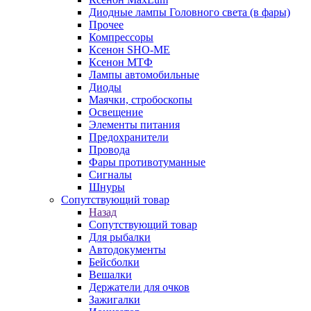
Диодные лампы Головного света (в фары)
Прочее
Компрессоры
Ксенон SHO-ME
Ксенон МТФ
Лампы автомобильные
Диоды
Маячки, стробоскопы
Освещение
Элементы питания
Предохранители
Провода
Фары противотуманные
Сигналы
Шнуры
Сопутствующий товар
Назад
Сопутствующий товар
Для рыбалки
Автодокументы
Бейсболки
Вешалки
Держатели для очков
Зажигалки