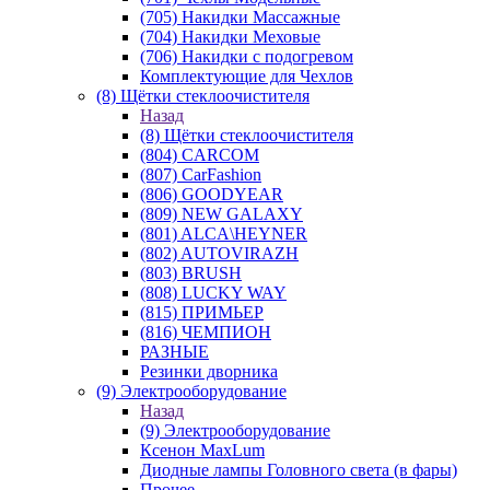
(705) Накидки Массажные
(704) Накидки Меховые
(706) Накидки с подогревом
Комплектующие для Чехлов
(8) Щётки стеклоочистителя
Назад
(8) Щётки стеклоочистителя
(804) CARCOM
(807) CarFashion
(806) GOODYEAR
(809) NEW GALAXY
(801) ALCA\HEYNER
(802) AUTOVIRAZH
(803) BRUSH
(808) LUCKY WAY
(815) ПРИМЬЕР
(816) ЧЕМПИОН
РАЗНЫЕ
Резинки дворника
(9) Электрооборудование
Назад
(9) Электрооборудование
Ксенон MaxLum
Диодные лампы Головного света (в фары)
Прочее