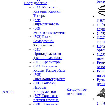
бенз
Оборудование
(522) Молотки
Кувалды Киянки
Топоры
(526)
(107
Опрыскиватель
(119
(509)
глуш
Электроинструмент
(120
(503) Болты
(122
Саморезы №
тони
\бесшумные
Под
(531)
орто
Принадлежности
(123
для шиномонтажа
номе
(501) Ареометры
Реме
(502) Бокорезы
безо
Клещи Тонкогубцы
Реше
(505)
на р
Пневмоинструмент
Руч
(506) Головки
ручн
Наборы
Калькулятор
Акции
инструментов
авточехлов
(507) Горелки и
плитки газовые
(113
(508) Домкраты