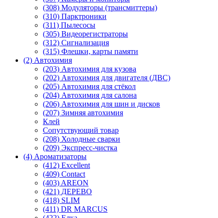
(308) Модуляторы (трансмиттеры)
(310) Парктроники
(311) Пылесосы
(305) Видеорегистраторы
(312) Сигнализация
(315) Флешки, карты памяти
(2) Автохимия
(203) Автохимия для кузова
(202) Автохимия для двигателя (ДВС)
(205) Автохимия для стёкол
(204) Автохимия для салона
(206) Автохимия для шин и дисков
(207) Зимняя автохимия
Клей
Сопутствующий товар
(208) Холодные сварки
(209) Экспреcс-чистка
(4) Ароматизаторы
(412) Excellent
(409) Contact
(403) AREON
(421) ДЕРЕВО
(418) SLIM
(411) DR MARCUS
(422) Елка