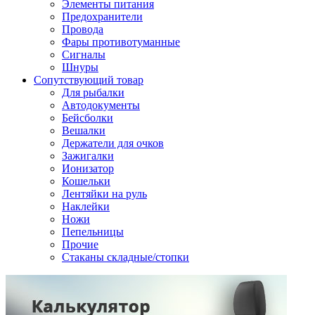
Элементы питания
Предохранители
Провода
Фары противотуманные
Сигналы
Шнуры
Сопутствующий товар
Для рыбалки
Автодокументы
Бейсболки
Вешалки
Держатели для очков
Зажигалки
Ионизатор
Кошельки
Лентяйки на руль
Наклейки
Ножи
Пепельницы
Прочие
Стаканы складные/стопки