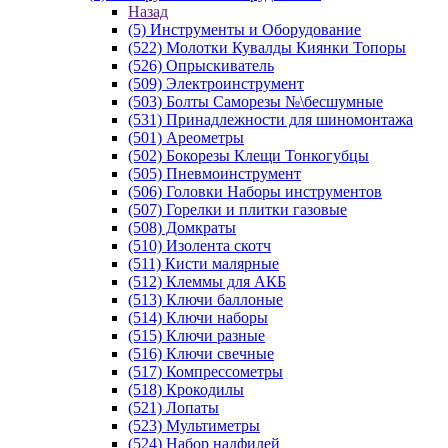
Назад
(5) Инструменты и Оборудование
(522) Молотки Кувалды Киянки Топоры
(526) Опрыскиватель
(509) Электроинструмент
(503) Болты Саморезы №\бесшумные
(531) Принадлежности для шиномонтажа
(501) Ареометры
(502) Бокорезы Клещи Тонкогубцы
(505) Пневмоинструмент
(506) Головки Наборы инструментов
(507) Горелки и плитки газовые
(508) Домкраты
(510) Изолента скотч
(511) Кисти малярные
(512) Клеммы для АКБ
(513) Ключи баллоные
(514) Ключи наборы
(515) Ключи разные
(516) Ключи свечные
(517) Компрессометры
(518) Крокодилы
(521) Лопаты
(523) Мультиметры
(524) Набор надфилей