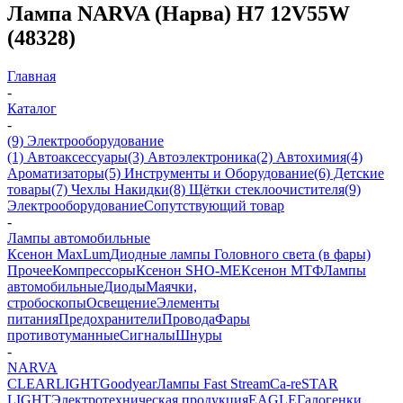
Лампа NARVA (Нарва) H7 12V55W
(48328)
Главная
-
Каталог
-
(9) Электрооборудование
(1) Автоаксессуары
(3) Автоэлектроника
(2) Автохимия
(4)
Ароматизаторы
(5) Инструменты и Оборудование
(6) Детские
товары
(7) Чехлы Накидки
(8) Щётки стеклоочистителя
(9)
Электрооборудование
Сопутствующий товар
-
Лампы автомобильные
Ксенон MaxLum
Диодные лампы Головного света (в фары)
Прочее
Компрессоры
Ксенон SHO-ME
Ксенон МТФ
Лампы
автомобильные
Диоды
Маячки,
стробоскопы
Освещение
Элементы
питания
Предохранители
Провода
Фары
противотуманные
Сигналы
Шнуры
-
NARVA
CLEARLIGHT
Goodyear
Лампы Fast Stream
Ca-re
STAR
LIGHT
Электротехническая продукция
EAGLE
Галогенки