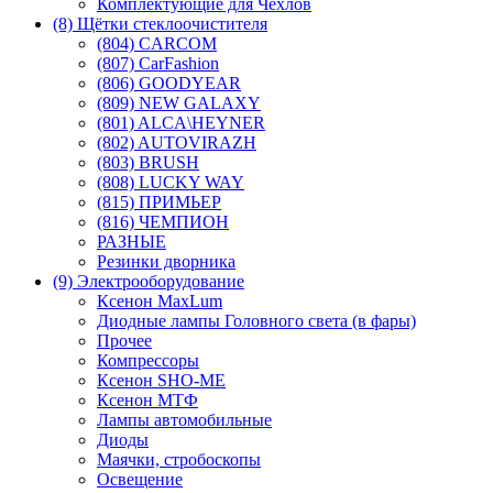
Комплектующие для Чехлов
(8) Щётки стеклоочистителя
(804) CARCOM
(807) CarFashion
(806) GOODYEAR
(809) NEW GALAXY
(801) ALCA\HEYNER
(802) AUTOVIRAZH
(803) BRUSH
(808) LUCKY WAY
(815) ПРИМЬЕР
(816) ЧЕМПИОН
РАЗНЫЕ
Резинки дворника
(9) Электрооборудование
Ксенон MaxLum
Диодные лампы Головного света (в фары)
Прочее
Компрессоры
Ксенон SHO-ME
Ксенон МТФ
Лампы автомобильные
Диоды
Маячки, стробоскопы
Освещение