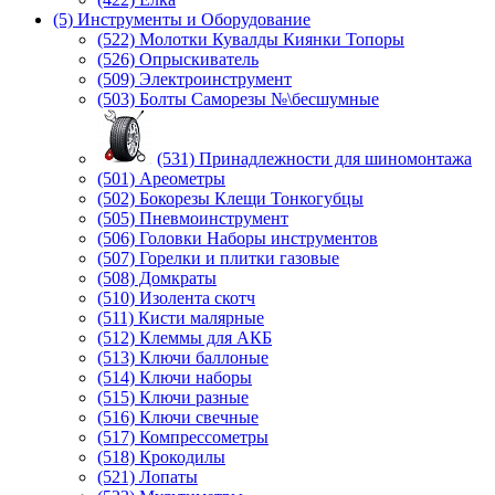
(5) Инструменты и Оборудование
(522) Молотки Кувалды Киянки Топоры
(526) Опрыскиватель
(509) Электроинструмент
(503) Болты Саморезы №\бесшумные
(531) Принадлежности для шиномонтажа
(501) Ареометры
(502) Бокорезы Клещи Тонкогубцы
(505) Пневмоинструмент
(506) Головки Наборы инструментов
(507) Горелки и плитки газовые
(508) Домкраты
(510) Изолента скотч
(511) Кисти малярные
(512) Клеммы для АКБ
(513) Ключи баллоные
(514) Ключи наборы
(515) Ключи разные
(516) Ключи свечные
(517) Компрессометры
(518) Крокодилы
(521) Лопаты