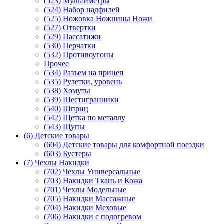
(523) Мультиметры
(524) Набор надфилей
(525) Ножовка Ножницы Ножи
(527) Отвертки
(529) Пассатижи
(530) Перчатки
(532) Противоугоны
Прочее
(534) Разъем на прицеп
(535) Рулетки, уровень
(538) Хомуты
(539) Шестигранники
(540) Шприц
(542) Щетка по металлу
(543) Щупы
(6) Детские товары
(604) Детские товары для комфортной поездки
(603) Бустеры
(7) Чехлы Накидки
(702) Чехлы Универсальные
(703) Накидки Ткань и Кожа
(701) Чехлы Модельные
(705) Накидки Массажные
(704) Накидки Меховые
(706) Накидки с подогревом