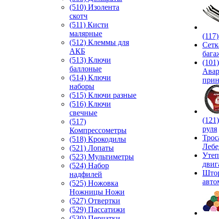
(510) Изолента
скотч
(511) Кисти
малярные
(117
(512) Клеммы для
Сетк
АКБ
бага
(513) Ключи
(101)
баллоные
Ава
(514) Ключи
прин
наборы
(515) Ключи разные
(516) Ключи
свечные
(121
(517)
руля
Компрессометры
Трос
(518) Крокодилы
Лебе
(521) Лопаты
Утеп
(523) Мультиметры
двиг
(524) Набор
Што
надфилей
авто
(525) Ножовка
Ножницы Ножи
(527) Отвертки
(529) Пассатижи
(530) Перчатки