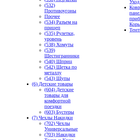
Уход
(532)
Ковр
Противоугоны
пане
Прочее
приб
(534) Разъем на
Кор
прицеп
Тен
(535) Рулетки,
уровень
(538) Хомуты
(539)
Шестигранники
(540) Шприц
(542) Щетка по
металлу
(543) Щупы
(6) Детские товары
(604) Детские
товары для
комфортной
поездки
(603) Бустеры
(7) Чехлы Накидки
(702) Чехлы
Универсальные
(703) Накидки