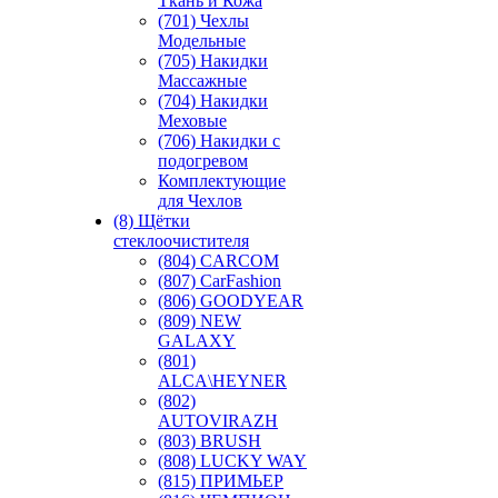
Ткань и Кожа
(701) Чехлы
Модельные
(705) Накидки
Массажные
(704) Накидки
Меховые
(706) Накидки с
подогревом
Комплектующие
для Чехлов
(8) Щётки
стеклоочистителя
(804) CARCOM
(807) CarFashion
(806) GOODYEAR
(809) NEW
GALAXY
(801)
ALCA\HEYNER
(802)
AUTOVIRAZH
(803) BRUSH
(808) LUCKY WAY
(815) ПРИМЬЕР