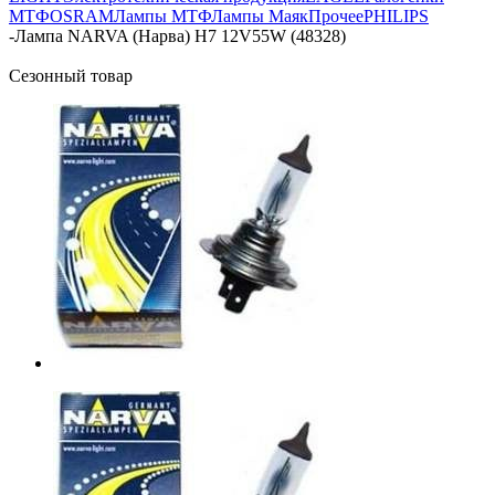
МТФ
OSRAM
Лампы МТФ
Лампы Маяк
Прочее
PHILIPS
-
Лампа NARVA (Нарва) H7 12V55W (48328)
Сезонный товар