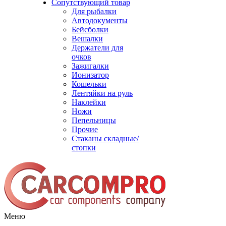
Сопутствующий товар
Для рыбалки
Автодокументы
Бейсболки
Вешалки
Держатели для
очков
Зажигалки
Ионизатор
Кошельки
Лентяйки на руль
Наклейки
Ножи
Пепельницы
Прочие
Стаканы складные/
стопки
Меню