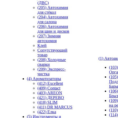
(ДВС)
(205) Автохимия
для стёкол
(204) Автохимия
для салона
(206) Автохимия
для шин и дисков
(207) Зимняя
автохимия
Клей
Сопутствующий
товар
(1) Автоа
(208) Холодные
сварки
(103
(209) Экспреcс-
Орга
чистка
(105)
(4) Ароматизаторы
Подл
(412) Excellent
Бар
(409) Contact
(106)
(403) AREON
Брыз
(421) ДЕРЕВО
(109
(418) SLIM
на р
(411) DR MARCUS
(110
(422) Елка
(114
(5) Инструменты и