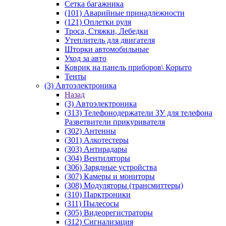
Сетка багажника
(101) Аварийные принадлежности
(121) Оплетки руля
Троса, Стяжки, Лебедки
Утеплитель для двигателя
Шторки автомобильные
Уход за авто
Коврик на панель приборов\ Корыто
Тенты
(3) Автоэлектроника
Назад
(3) Автоэлектроника
(313) Телефонодержатели ЗУ для телефона
Разветвители прикуривателя
(302) Антенны
(301) Алкотестеры
(303) Антирадары
(304) Вентиляторы
(306) Зарядные устройства
(307) Камеры и мониторы
(308) Модуляторы (трансмиттеры)
(310) Парктроники
(311) Пылесосы
(305) Видеорегистраторы
(312) Сигнализация