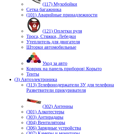
(117) Мухобойки
Сетка багажника
(101) Аварийные принадлежности
(121) Оплетки руля
Троса, Стяжки, Лебедки
Утеплитель для двигателя
Шторки автомобильные
Уход за авто
Коврик на панель приборов\ Корыто
Тенты
(3) Автоэлектроника
(313) Телефонодержатели ЗУ для телефона
Разветвители прикуривателя
(302) Антенны
(301) Алкотестеры
(303) Антирадары
(304) Вентиляторы
(306) Зарядные устройства
(307) Камеры и мониторы