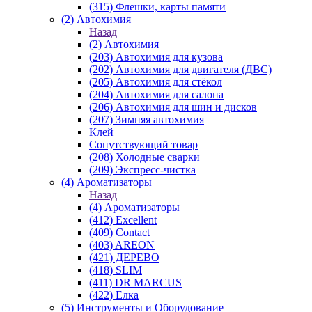
(315) Флешки, карты памяти
(2) Автохимия
Назад
(2) Автохимия
(203) Автохимия для кузова
(202) Автохимия для двигателя (ДВС)
(205) Автохимия для стёкол
(204) Автохимия для салона
(206) Автохимия для шин и дисков
(207) Зимняя автохимия
Клей
Сопутствующий товар
(208) Холодные сварки
(209) Экспреcс-чистка
(4) Ароматизаторы
Назад
(4) Ароматизаторы
(412) Excellent
(409) Contact
(403) AREON
(421) ДЕРЕВО
(418) SLIM
(411) DR MARCUS
(422) Елка
(5) Инструменты и Оборудование