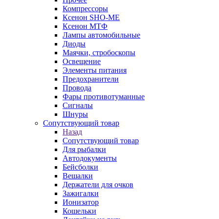
Компрессоры
Ксенон SHO-ME
Ксенон МТФ
Лампы автомобильные
Диоды
Маячки, стробоскопы
Освещение
Элементы питания
Предохранители
Провода
Фары противотуманные
Сигналы
Шнуры
Сопутствующий товар
Назад
Сопутствующий товар
Для рыбалки
Автодокументы
Бейсболки
Вешалки
Держатели для очков
Зажигалки
Ионизатор
Кошельки