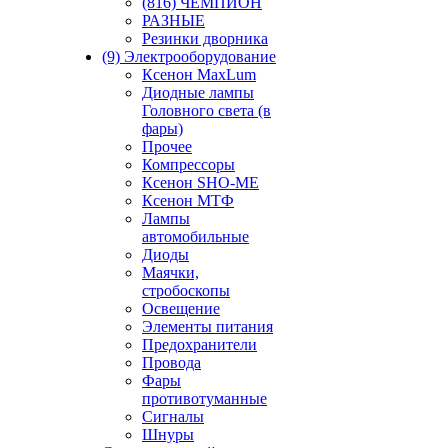
(816) ЧЕМПИОН
РАЗНЫЕ
Резинки дворника
(9) Электрооборудование
Ксенон MaxLum
Диодные лампы
Головного света (в
фары)
Прочее
Компрессоры
Ксенон SHO-ME
Ксенон МТФ
Лампы
автомобильные
Диоды
Маячки,
стробоскопы
Освещение
Элементы питания
Предохранители
Провода
Фары
противотуманные
Сигналы
Шнуры