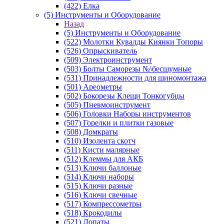
(422) Елка
(5) Инструменты и Оборудование
Назад
(5) Инструменты и Оборудование
(522) Молотки Кувалды Киянки Топоры
(526) Опрыскиватель
(509) Электроинструмент
(503) Болты Саморезы №\бесшумные
(531) Принадлежности для шиномонтажа
(501) Ареометры
(502) Бокорезы Клещи Тонкогубцы
(505) Пневмоинструмент
(506) Головки Наборы инструментов
(507) Горелки и плитки газовые
(508) Домкраты
(510) Изолента скотч
(511) Кисти малярные
(512) Клеммы для АКБ
(513) Ключи баллоные
(514) Ключи наборы
(515) Ключи разные
(516) Ключи свечные
(517) Компрессометры
(518) Крокодилы
(521) Лопаты