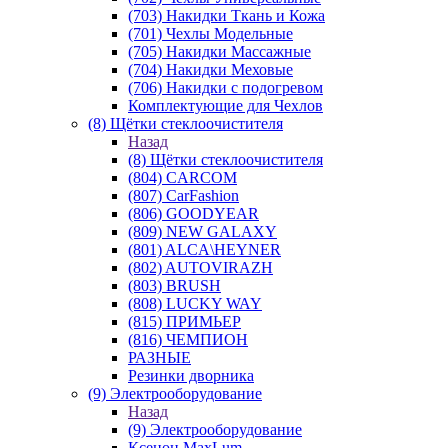
(703) Накидки Ткань и Кожа
(701) Чехлы Модельные
(705) Накидки Массажные
(704) Накидки Меховые
(706) Накидки с подогревом
Комплектующие для Чехлов
(8) Щётки стеклоочистителя
Назад
(8) Щётки стеклоочистителя
(804) CARCOM
(807) CarFashion
(806) GOODYEAR
(809) NEW GALAXY
(801) ALCA\HEYNER
(802) AUTOVIRAZH
(803) BRUSH
(808) LUCKY WAY
(815) ПРИМЬЕР
(816) ЧЕМПИОН
РАЗНЫЕ
Резинки дворника
(9) Электрооборудование
Назад
(9) Электрооборудование
Ксенон MaxLum