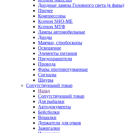
Диодные лампы Головного света (в фары)
Прочее
Компрессоры
Ксенон SHO-ME
Ксенон МТФ
Лампы автомобильные
Диоды
Маячки, стробоскопы
Освещение
Элементы питания
Предохранители
Провода
Фары противотуманные
Сигналы
Шнуры
Сопутствующий товар
Назад
Сопутствующий товар
Для рыбалки
Автодокументы
Бейсболки
Вешалки
Держатели для очков
Зажигалки