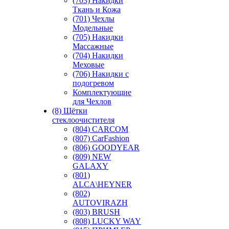
(703) Накидки
Ткань и Кожа
(701) Чехлы
Модельные
(705) Накидки
Массажные
(704) Накидки
Меховые
(706) Накидки с
подогревом
Комплектующие
для Чехлов
(8) Щётки
стеклоочистителя
(804) CARCOM
(807) CarFashion
(806) GOODYEAR
(809) NEW
GALAXY
(801)
ALCA\HEYNER
(802)
AUTOVIRAZH
(803) BRUSH
(808) LUCKY WAY