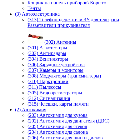
Коврик на панель приборов\ Корыто
Тенты
(3) Автоэлектроника
(313) Телефонодержатели ЗУ для телефона
Разветвители прикуривателя
(302) Антенны
(301) Алкотестеры
(303) Антирадары
(304) Вентиляторы
(306) Зарядные устройства
(307) Камеры и мониторы
(308) Модуляторы (трансмиттеры)
(310) Парктроники
(311) Пылесосы
(305) Видеорегистраторы
(312) Сигнализация
(315) Флешки, карты памяти
(2) Автохимия
(203) Автохимия для кузова
(202) Автохимия для двигателя (ДВС)
(205) Автохимия для стёкол
(204) Автохимия для салона
(206) Автохимия для шин и дисков