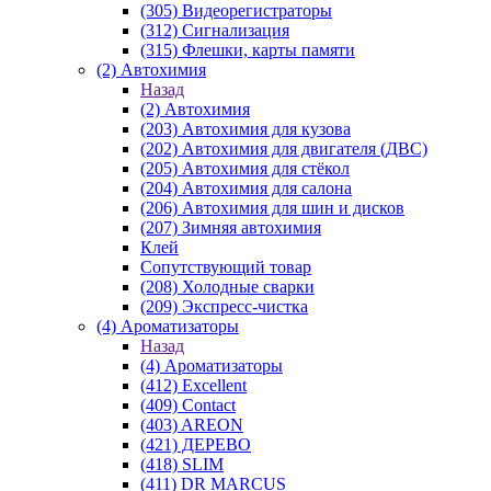
(305) Видеорегистраторы
(312) Сигнализация
(315) Флешки, карты памяти
(2) Автохимия
Назад
(2) Автохимия
(203) Автохимия для кузова
(202) Автохимия для двигателя (ДВС)
(205) Автохимия для стёкол
(204) Автохимия для салона
(206) Автохимия для шин и дисков
(207) Зимняя автохимия
Клей
Сопутствующий товар
(208) Холодные сварки
(209) Экспреcс-чистка
(4) Ароматизаторы
Назад
(4) Ароматизаторы
(412) Excellent
(409) Contact
(403) AREON
(421) ДЕРЕВО
(418) SLIM
(411) DR MARCUS