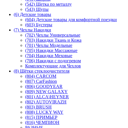
(542) Щетка по металлу
(543) Щупы
(6) Детские товары
(604) Детские товары для комфортной поездки
(603) Бустеры
(7) Чехлы Накидки
(702) Чехлы Универсальные
(703) Накидки Ткань и Кожа
(701) Чехлы Модельные
(705) Накидки Массажные
(704) Накидки Меховые
(706) Накидки с подогревом
Комплектующие для Чехлов
(8) Щётки стеклоочистителя
(804) CARCOM
(807) CarFashion
(806) GOODYEAR
(809) NEW GALAXY
(801) ALCA\HEYNER
(802) AUTOVIRAZH
(803) BRUSH
(808) LUCKY WAY
(815) ПРИМЬЕР
(816) ЧЕМПИОН
РАЗНЫЕ