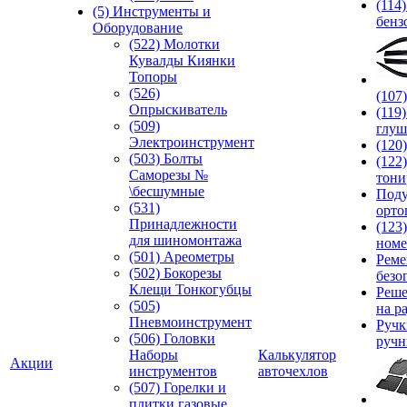
(114
(5) Инструменты и
бенз
Оборудование
(522) Молотки
Кувалды Киянки
Топоры
(526)
(107
Опрыскиватель
(119
(509)
глуш
Электроинструмент
(120
(503) Болты
(122
Саморезы №
тони
\бесшумные
Под
(531)
орто
Принадлежности
(123
для шиномонтажа
номе
(501) Ареометры
Реме
(502) Бокорезы
безо
Клещи Тонкогубцы
Реше
(505)
на р
Пневмоинструмент
Руч
(506) Головки
ручн
Наборы
Калькулятор
Акции
инструментов
авточехлов
(507) Горелки и
плитки газовые