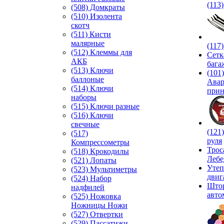
(113
(508) Домкраты
(510) Изолента
скотч
(511) Кисти
малярные
(117
(512) Клеммы для
Сетк
АКБ
бага
(513) Ключи
(101)
баллоные
Ава
(514) Ключи
прин
наборы
(515) Ключи разные
(516) Ключи
свечные
(121
(517)
руля
Компрессометры
Трос
(518) Крокодилы
Лебе
(521) Лопаты
Утеп
(523) Мультиметры
двиг
(524) Набор
Што
надфилей
авто
(525) Ножовка
Ножницы Ножи
(527) Отвертки
(529) Пассатижи