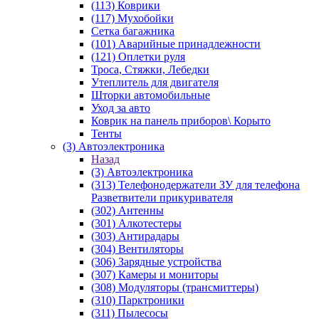
(113) Коврики
(117) Мухобойки
Сетка багажника
(101) Аварийные принадлежности
(121) Оплетки руля
Троса, Стяжки, Лебедки
Утеплитель для двигателя
Шторки автомобильные
Уход за авто
Коврик на панель приборов\ Корыто
Тенты
(3) Автоэлектроника
Назад
(3) Автоэлектроника
(313) Телефонодержатели ЗУ для телефона
Разветвители прикуривателя
(302) Антенны
(301) Алкотестеры
(303) Антирадары
(304) Вентиляторы
(306) Зарядные устройства
(307) Камеры и мониторы
(308) Модуляторы (трансмиттеры)
(310) Парктроники
(311) Пылесосы