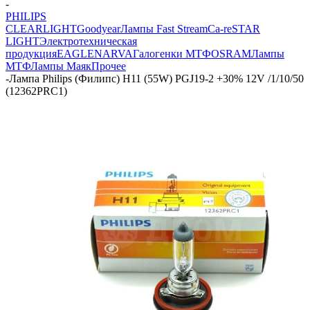
-
PHILIPS
CLEARLIGHT
Goodyear
Лампы Fast Stream
Ca-re
STAR
LIGHT
Электротехническая
продукция
EAGLE
NARVA
Галогенки МТФ
OSRAM
Лампы
МТФ
Лампы Маяк
Прочее
-
Лампа Philips (Филипс) H11 (55W) PGJ19-2 +30% 12V /1/10/50
(12362PRC1)