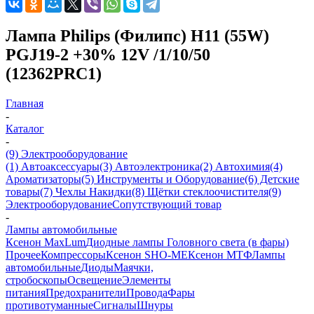
Лампа Philips (Филипс) H11 (55W)
PGJ19-2 +30% 12V /1/10/50
(12362PRC1)
Главная
-
Каталог
-
(9) Электрооборудование
(1) Автоаксессуары
(3) Автоэлектроника
(2) Автохимия
(4)
Ароматизаторы
(5) Инструменты и Оборудование
(6) Детские
товары
(7) Чехлы Накидки
(8) Щётки стеклоочистителя
(9)
Электрооборудование
Сопутствующий товар
-
Лампы автомобильные
Ксенон MaxLum
Диодные лампы Головного света (в фары)
Прочее
Компрессоры
Ксенон SHO-ME
Ксенон МТФ
Лампы
автомобильные
Диоды
Маячки,
стробоскопы
Освещение
Элементы
питания
Предохранители
Провода
Фары
противотуманные
Сигналы
Шнуры