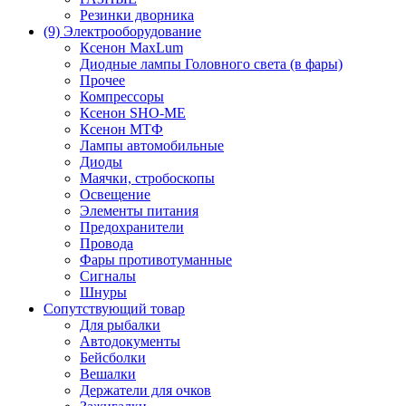
Резинки дворника
(9) Электрооборудование
Ксенон MaxLum
Диодные лампы Головного света (в фары)
Прочее
Компрессоры
Ксенон SHO-ME
Ксенон МТФ
Лампы автомобильные
Диоды
Маячки, стробоскопы
Освещение
Элементы питания
Предохранители
Провода
Фары противотуманные
Сигналы
Шнуры
Сопутствующий товар
Для рыбалки
Автодокументы
Бейсболки
Вешалки
Держатели для очков