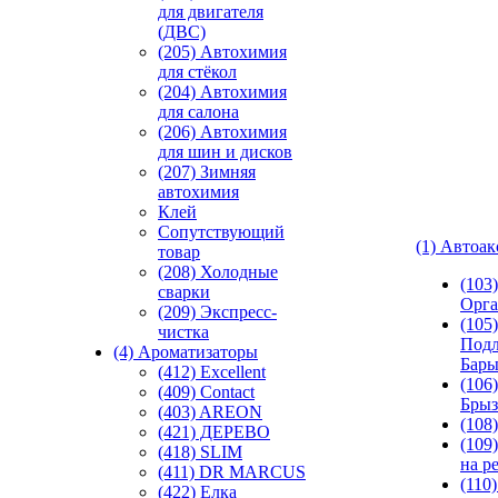
для двигателя
(ДВС)
(205) Автохимия
для стёкол
(204) Автохимия
для салона
(206) Автохимия
для шин и дисков
(207) Зимняя
автохимия
Клей
Сопутствующий
(1) Автоа
товар
(208) Холодные
(103
сварки
Орга
(209) Экспреcс-
(105)
чистка
Подл
(4) Ароматизаторы
Бар
(412) Excellent
(106)
(409) Contact
Брыз
(403) AREON
(108
(421) ДЕРЕВО
(109
(418) SLIM
на р
(411) DR MARCUS
(110
(422) Елка