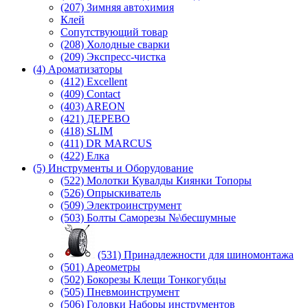
(207) Зимняя автохимия
Клей
Сопутствующий товар
(208) Холодные сварки
(209) Экспреcс-чистка
(4) Ароматизаторы
(412) Excellent
(409) Contact
(403) AREON
(421) ДЕРЕВО
(418) SLIM
(411) DR MARCUS
(422) Елка
(5) Инструменты и Оборудование
(522) Молотки Кувалды Киянки Топоры
(526) Опрыскиватель
(509) Электроинструмент
(503) Болты Саморезы №\бесшумные
(531) Принадлежности для шиномонтажа
(501) Ареометры
(502) Бокорезы Клещи Тонкогубцы
(505) Пневмоинструмент
(506) Головки Наборы инструментов