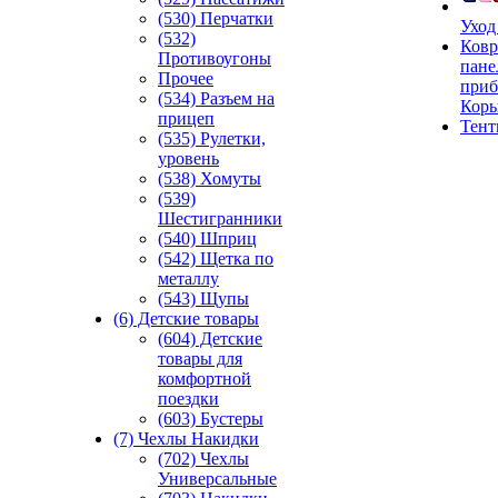
(530) Перчатки
Уход
(532)
Ковр
Противоугоны
пане
Прочее
приб
(534) Разъем на
Кор
прицеп
Тен
(535) Рулетки,
уровень
(538) Хомуты
(539)
Шестигранники
(540) Шприц
(542) Щетка по
металлу
(543) Щупы
(6) Детские товары
(604) Детские
товары для
комфортной
поездки
(603) Бустеры
(7) Чехлы Накидки
(702) Чехлы
Универсальные