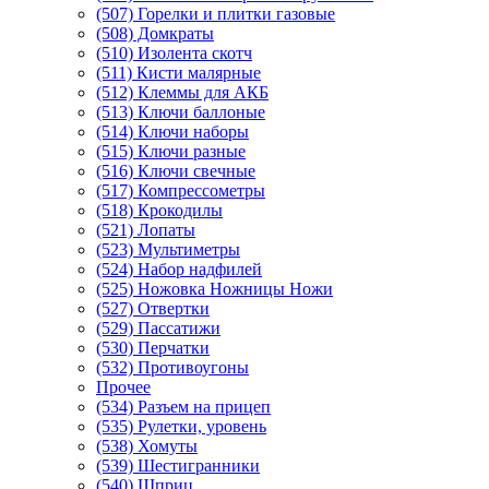
(507) Горелки и плитки газовые
(508) Домкраты
(510) Изолента скотч
(511) Кисти малярные
(512) Клеммы для АКБ
(513) Ключи баллоные
(514) Ключи наборы
(515) Ключи разные
(516) Ключи свечные
(517) Компрессометры
(518) Крокодилы
(521) Лопаты
(523) Мультиметры
(524) Набор надфилей
(525) Ножовка Ножницы Ножи
(527) Отвертки
(529) Пассатижи
(530) Перчатки
(532) Противоугоны
Прочее
(534) Разъем на прицеп
(535) Рулетки, уровень
(538) Хомуты
(539) Шестигранники
(540) Шприц