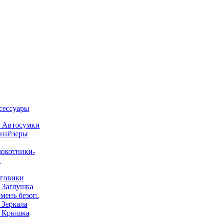
ксессуары
) Автосумки
найзеры
окотники-
ы
говики
) Заглушка
емень безоп.
) Зеркала
) Крышка