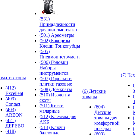
(531)
Принадлежности
для шиномонтажа
(501) Ареометры
(502) Бокорезы
Клещи Тонкогубцы
(505)
Пневмоинструмент
(506) Головки
Наборы
инструментов
(7) Че
оматизаторы
(507) Горелки и
плитки газовые
(412)
(508) Домкраты
(6) Детские
Excellent
(510) Изолента
товары
(409)
скотч
Contact
(511) Кисти
(604)
(403)
малярные
Детские
AREON
(512) Клеммы для
товары для
(421)
АКБ
комфортной
ДЕРЕВО
(513) Ключи
поездки
(418)
баллоные
(603)