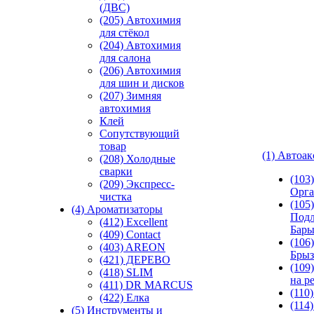
(ДВС)
(205) Автохимия
для стёкол
(204) Автохимия
для салона
(206) Автохимия
для шин и дисков
(207) Зимняя
автохимия
Клей
Сопутствующий
товар
(1) Автоа
(208) Холодные
сварки
(103
(209) Экспреcс-
Орга
чистка
(105)
(4) Ароматизаторы
Подл
(412) Excellent
Бар
(409) Contact
(106)
(403) AREON
Брыз
(421) ДЕРЕВО
(109
(418) SLIM
на р
(411) DR MARCUS
(110
(422) Елка
(114
(5) Инструменты и