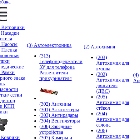
обака
) Ветровики
) Насадки
ителя
) Насосы
(3) Автоэлектроника
(2) Автохимия
) Пленка
ровочная
(313)
(203)
ушки
Телефонодержатели
Автохимия для
педические
ЗУ для телефона
кузова
) Рамки
Разветвители
(202)
(4)
рного знака
прикуривателя
Автохимия для
Ар
нь
двигателя
пасности
(ДВС)
тки/ сетки
(205)
адиатор
Автохимия для
(302) Антенны
ки КПП
стёкол
(301) Алкотестеры
ики
(204)
(303) Антирадары
Автохимия для
(304) Вентиляторы
салона
(306) Зарядные
(206)
устройства
Автохимия для
) Коврики
(307) Камеры и