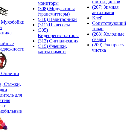
шин и дисков
мониторы
(207) Зимняя
(308) Модуляторы
автохимия
(трансмиттеры)
Клей
(310) Парктроники
) Мухобойки
Сопутствующий
(311) Пылесосы
а
товар
(305)
жника
(208) Холодные
Видеорегистраторы
сварки
(312) Сигнализация
рийные
(209) Экспреcс-
(315) Флешки,
адлежности
чистка
карты памяти
) Оплетки
а, Стяжки,
дки
литель для
ателя
рки
мобильные