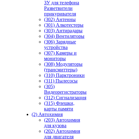
ЗУ для телефона
Разветвители
прикуривателя
(302) Антенны
(301) Алкотестеры
(303) Антирадары
(304) Вентиляторы
(306) Зарядные
устройства
(307) Камеры и
мониторы
(308) Модуляторы
(трансмиттеры)
(310) Парктроники
(311) Пылесосы
(305)
Видеорегистраторы
(312) Сигнализация
(315) Флешки,
карты памяти
(2) Автохимия
(203) Автохимия
для кузова
(202) Автохимия
для двигателя