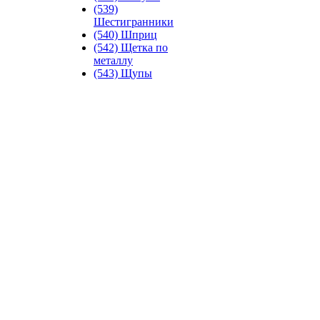
(539)
Шестигранники
(540) Шприц
(542) Щетка по
металлу
(543) Щупы