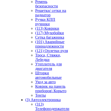
Ремень
безопасности
Решетки/ сетки на
радиатор
Ручки КПП
ручники
(113) Коврики
(117) Мухобойки
Сетка багажника
(101) Аварийные
принадлежности
(121) Оплетки руля
Троса, Стяжки,
Лебедки
Утеплитель для
двигателя
Шторки
автомобильные
Уход за авто
Коврик на панель
приборов\ Корыто
Тенты
(3) Автоэлектроника
(313)
Телефонодержатели