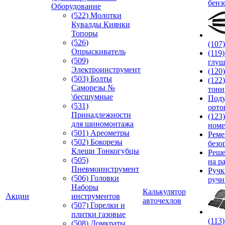
бенз
Оборудование
(522) Молотки
Кувалды Киянки
Топоры
(526)
(107
Опрыскиватель
(119
(509)
глуш
Электроинструмент
(120
(503) Болты
(122
Саморезы №
тони
\бесшумные
Под
(531)
орто
Принадлежности
(123
для шиномонтажа
номе
(501) Ареометры
Реме
(502) Бокорезы
безо
Клещи Тонкогубцы
Реше
(505)
на р
Пневмоинструмент
Руч
(506) Головки
ручн
Наборы
Калькулятор
Акции
инструментов
авточехлов
(507) Горелки и
плитки газовые
(113
(508) Домкраты