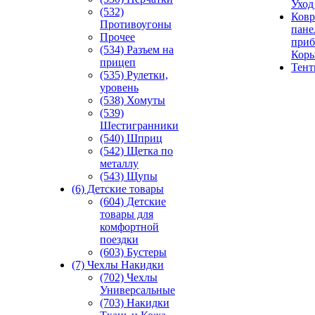
Уход
(532)
Ковр
Противоугоны
пане
Прочее
приб
(534) Разъем на
Кор
прицеп
Тен
(535) Рулетки,
уровень
(538) Хомуты
(539)
Шестигранники
(540) Шприц
(542) Щетка по
металлу
(543) Щупы
(6) Детские товары
(604) Детские
товары для
комфортной
поездки
(603) Бустеры
(7) Чехлы Накидки
(702) Чехлы
Универсальные
(703) Накидки