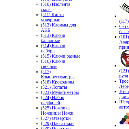
(510) Изолента
скотч
(511) Кисти
малярные
(117
(512) Клеммы для
Сетк
АКБ
бага
(513) Ключи
(101)
баллоные
Ава
(514) Ключи
прин
наборы
(515) Ключи разные
(516) Ключи
свечные
(121
(517)
руля
Компрессометры
Трос
(518) Крокодилы
Лебе
(521) Лопаты
Утеп
(523) Мультиметры
двиг
(524) Набор
Што
надфилей
авто
(525) Ножовка
Ножницы Ножи
(527) Отвертки
(529) Пассатижи
(530) Перчатки