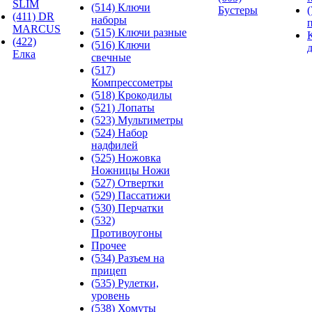
SLIM
(514) Ключи
Бустеры
(411) DR
наборы
MARCUS
(515) Ключи разные
(422)
(516) Ключи
Елка
свечные
(517)
Компрессометры
(518) Крокодилы
(521) Лопаты
(523) Мультиметры
(524) Набор
надфилей
(525) Ножовка
Ножницы Ножи
(527) Отвертки
(529) Пассатижи
(530) Перчатки
(532)
Противоугоны
Прочее
(534) Разъем на
прицеп
(535) Рулетки,
уровень
(538) Хомуты