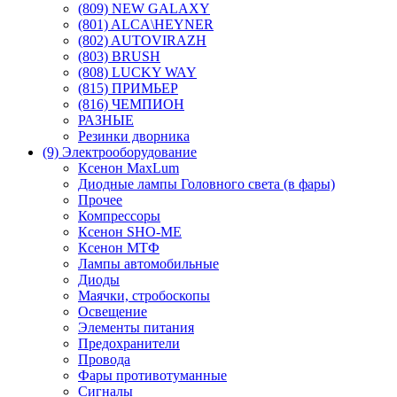
(809) NEW GALAXY
(801) ALCA\HEYNER
(802) AUTOVIRAZH
(803) BRUSH
(808) LUCKY WAY
(815) ПРИМЬЕР
(816) ЧЕМПИОН
РАЗНЫЕ
Резинки дворника
(9) Электрооборудование
Ксенон MaxLum
Диодные лампы Головного света (в фары)
Прочее
Компрессоры
Ксенон SHO-ME
Ксенон МТФ
Лампы автомобильные
Диоды
Маячки, стробоскопы
Освещение
Элементы питания
Предохранители
Провода
Фары противотуманные
Сигналы