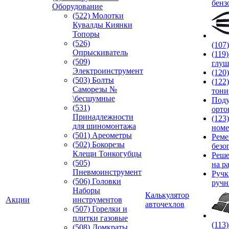
бенз
Оборудование
(522) Молотки
Кувалды Киянки
Топоры
(526)
(107
Опрыскиватель
(119
(509)
глуш
Электроинструмент
(120
(503) Болты
(122
Саморезы №
тони
\бесшумные
Под
(531)
орто
Принадлежности
(123
для шиномонтажа
номе
(501) Ареометры
Реме
(502) Бокорезы
безо
Клещи Тонкогубцы
Реше
(505)
на р
Пневмоинструмент
Руч
(506) Головки
ручн
Наборы
Калькулятор
Акции
инструментов
авточехлов
(507) Горелки и
плитки газовые
(113
(508) Домкраты