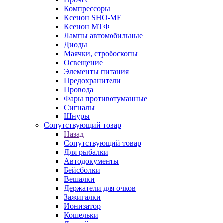
Компрессоры
Ксенон SHO-ME
Ксенон МТФ
Лампы автомобильные
Диоды
Маячки, стробоскопы
Освещение
Элементы питания
Предохранители
Провода
Фары противотуманные
Сигналы
Шнуры
Сопутствующий товар
Назад
Сопутствующий товар
Для рыбалки
Автодокументы
Бейсболки
Вешалки
Держатели для очков
Зажигалки
Ионизатор
Кошельки