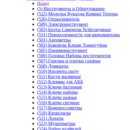
Назад
(5) Инструменты и Оборудование
(522) Молотки Кувалды Киянки Топоры
(526) Опрыскиватель
(509) Электроинструмент
(503) Болты Саморезы №\бесшумные
(531) Принадлежности для шиномонтажа
(501) Ареометры
(502) Бокорезы Клещи Тонкогубцы
(505) Пневмоинструмент
(506) Головки Наборы инструментов
(507) Горелки и плитки газовые
(508) Домкраты
(510) Изолента скотч
(511) Кисти малярные
(512) Клеммы для АКБ
(513) Ключи баллоные
(514) Ключи наборы
(515) Ключи разные
(516) Ключи свечные
(517) Компрессометры
(518) Крокодилы
(521) Лопаты
(523) Мультиметры
(524) Набор надфилей