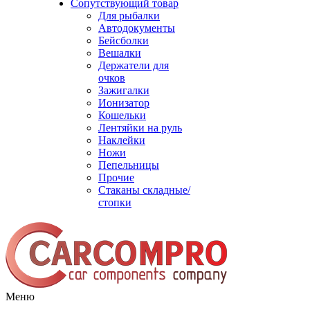
Сопутствующий товар
Для рыбалки
Автодокументы
Бейсболки
Вешалки
Держатели для
очков
Зажигалки
Ионизатор
Кошельки
Лентяйки на руль
Наклейки
Ножи
Пепельницы
Прочие
Стаканы складные/
стопки
Меню