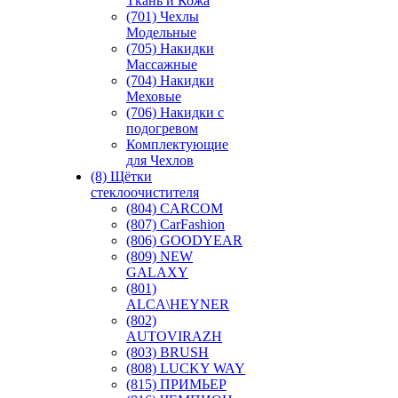
Ткань и Кожа
(701) Чехлы
Модельные
(705) Накидки
Массажные
(704) Накидки
Меховые
(706) Накидки с
подогревом
Комплектующие
для Чехлов
(8) Щётки
стеклоочистителя
(804) CARCOM
(807) CarFashion
(806) GOODYEAR
(809) NEW
GALAXY
(801)
ALCA\HEYNER
(802)
AUTOVIRAZH
(803) BRUSH
(808) LUCKY WAY
(815) ПРИМЬЕР