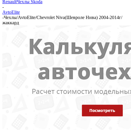
Renault
Чехлы Skoda
-
AvtoElite
-
Чехлы/AvtoElite/Chevrolet Niva(Шевроле Нива) 2004-2014г/
жаккард