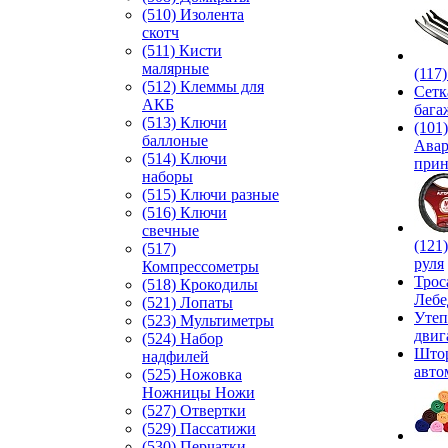
(510) Изолента
скотч
(511) Кисти
малярные
(117
(512) Клеммы для
Сетк
АКБ
бага
(513) Ключи
(101)
баллоные
Ава
(514) Ключи
прин
наборы
(515) Ключи разные
(516) Ключи
свечные
(121
(517)
руля
Компрессометры
Трос
(518) Крокодилы
Лебе
(521) Лопаты
Утеп
(523) Мультиметры
двиг
(524) Набор
Што
надфилей
авто
(525) Ножовка
Ножницы Ножи
(527) Отвертки
(529) Пассатижи
(530) Перчатки