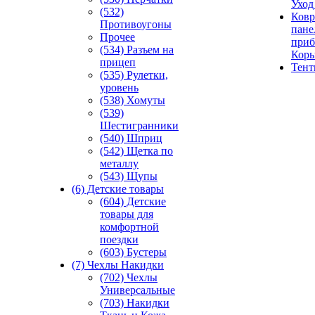
Уход
(532)
Ковр
Противоугоны
пане
Прочее
приб
(534) Разъем на
Кор
прицеп
Тен
(535) Рулетки,
уровень
(538) Хомуты
(539)
Шестигранники
(540) Шприц
(542) Щетка по
металлу
(543) Щупы
(6) Детские товары
(604) Детские
товары для
комфортной
поездки
(603) Бустеры
(7) Чехлы Накидки
(702) Чехлы
Универсальные
(703) Накидки