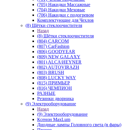
(705) Накидки Массажные
(704) Накидки Меховые
(706) Накидки с подогревом
Комплектующие для Чехлов
(8) Щётки стеклоочистителя
Назад
(8) Щётки стеклоочистителя
(804) CARCOM
(807) CarFashion
(806) GOODYEAR
(809) NEW GALAXY
(801) ALCA\HEYNER
(802) AUTOVIRAZH
(803) BRUSH
(808) LUCKY WAY
(815) ПРИМЬЕР
(816) ЧЕМПИОН
РАЗНЫЕ
Резинки дворника
(9) Электрооборудование
Назад
(9) Электрооборудование
Ксенон MaxLum
Диодные лампы Головного света (в фары)
Прочее