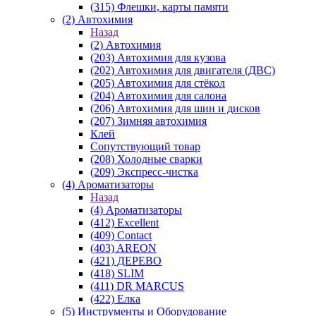
(315) Флешки, карты памяти
(2) Автохимия
Назад
(2) Автохимия
(203) Автохимия для кузова
(202) Автохимия для двигателя (ДВС)
(205) Автохимия для стёкол
(204) Автохимия для салона
(206) Автохимия для шин и дисков
(207) Зимняя автохимия
Клей
Сопутствующий товар
(208) Холодные сварки
(209) Экспреcс-чистка
(4) Ароматизаторы
Назад
(4) Ароматизаторы
(412) Excellent
(409) Contact
(403) AREON
(421) ДЕРЕВО
(418) SLIM
(411) DR MARCUS
(422) Елка
(5) Инструменты и Оборудование