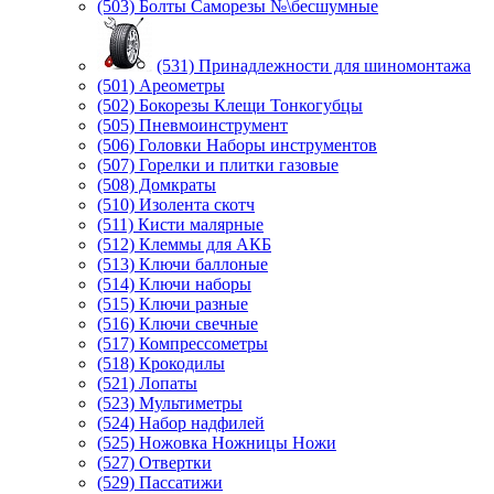
(503) Болты Саморезы №\бесшумные
(531) Принадлежности для шиномонтажа
(501) Ареометры
(502) Бокорезы Клещи Тонкогубцы
(505) Пневмоинструмент
(506) Головки Наборы инструментов
(507) Горелки и плитки газовые
(508) Домкраты
(510) Изолента скотч
(511) Кисти малярные
(512) Клеммы для АКБ
(513) Ключи баллоные
(514) Ключи наборы
(515) Ключи разные
(516) Ключи свечные
(517) Компрессометры
(518) Крокодилы
(521) Лопаты
(523) Мультиметры
(524) Набор надфилей
(525) Ножовка Ножницы Ножи
(527) Отвертки
(529) Пассатижи