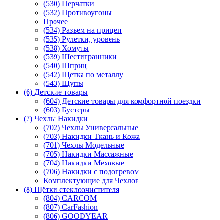
(530) Перчатки
(532) Противоугоны
Прочее
(534) Разъем на прицеп
(535) Рулетки, уровень
(538) Хомуты
(539) Шестигранники
(540) Шприц
(542) Щетка по металлу
(543) Щупы
(6) Детские товары
(604) Детские товары для комфортной поездки
(603) Бустеры
(7) Чехлы Накидки
(702) Чехлы Универсальные
(703) Накидки Ткань и Кожа
(701) Чехлы Модельные
(705) Накидки Массажные
(704) Накидки Меховые
(706) Накидки с подогревом
Комплектующие для Чехлов
(8) Щётки стеклоочистителя
(804) CARCOM
(807) CarFashion
(806) GOODYEAR