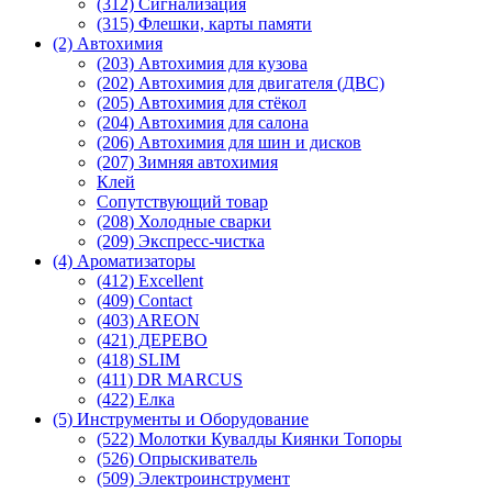
(312) Сигнализация
(315) Флешки, карты памяти
(2) Автохимия
(203) Автохимия для кузова
(202) Автохимия для двигателя (ДВС)
(205) Автохимия для стёкол
(204) Автохимия для салона
(206) Автохимия для шин и дисков
(207) Зимняя автохимия
Клей
Сопутствующий товар
(208) Холодные сварки
(209) Экспреcс-чистка
(4) Ароматизаторы
(412) Excellent
(409) Contact
(403) AREON
(421) ДЕРЕВО
(418) SLIM
(411) DR MARCUS
(422) Елка
(5) Инструменты и Оборудование
(522) Молотки Кувалды Киянки Топоры
(526) Опрыскиватель
(509) Электроинструмент