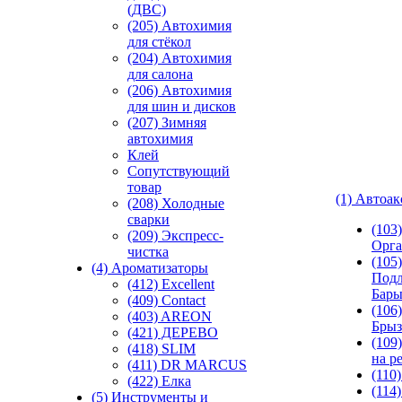
(ДВС)
(205) Автохимия
для стёкол
(204) Автохимия
для салона
(206) Автохимия
для шин и дисков
(207) Зимняя
автохимия
Клей
Сопутствующий
товар
(1) Автоа
(208) Холодные
сварки
(103
(209) Экспреcс-
Орга
чистка
(105)
(4) Ароматизаторы
Подл
(412) Excellent
Бар
(409) Contact
(106)
(403) AREON
Брыз
(421) ДЕРЕВО
(109
(418) SLIM
на р
(411) DR MARCUS
(110
(422) Елка
(114
(5) Инструменты и