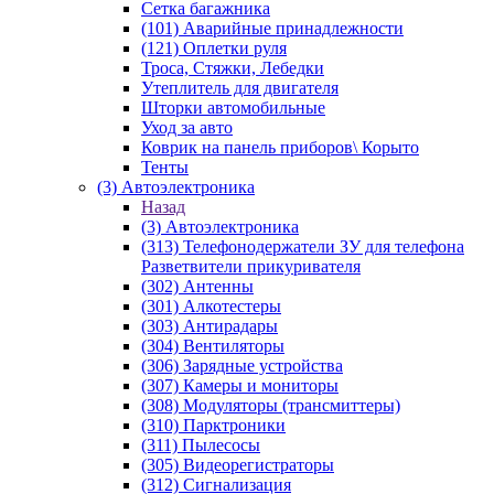
Сетка багажника
(101) Аварийные принадлежности
(121) Оплетки руля
Троса, Стяжки, Лебедки
Утеплитель для двигателя
Шторки автомобильные
Уход за авто
Коврик на панель приборов\ Корыто
Тенты
(3) Автоэлектроника
Назад
(3) Автоэлектроника
(313) Телефонодержатели ЗУ для телефона
Разветвители прикуривателя
(302) Антенны
(301) Алкотестеры
(303) Антирадары
(304) Вентиляторы
(306) Зарядные устройства
(307) Камеры и мониторы
(308) Модуляторы (трансмиттеры)
(310) Парктроники
(311) Пылесосы
(305) Видеорегистраторы
(312) Сигнализация