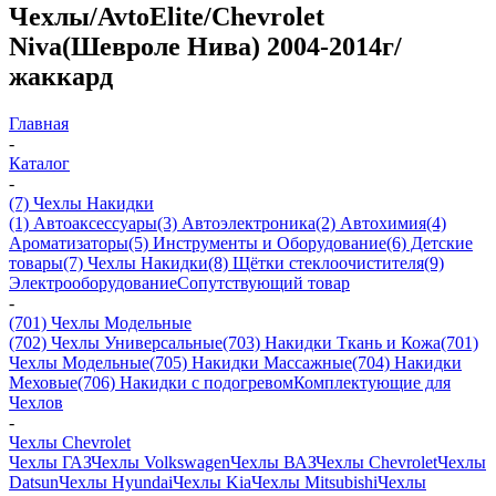
Чехлы/AvtoElite/Chevrolet
Niva(Шевроле Нива) 2004-2014г/
жаккард
Главная
-
Каталог
-
(7) Чехлы Накидки
(1) Автоаксессуары
(3) Автоэлектроника
(2) Автохимия
(4)
Ароматизаторы
(5) Инструменты и Оборудование
(6) Детские
товары
(7) Чехлы Накидки
(8) Щётки стеклоочистителя
(9)
Электрооборудование
Сопутствующий товар
-
(701) Чехлы Модельные
(702) Чехлы Универсальные
(703) Накидки Ткань и Кожа
(701)
Чехлы Модельные
(705) Накидки Массажные
(704) Накидки
Меховые
(706) Накидки с подогревом
Комплектующие для
Чехлов
-
Чехлы Chevrolet
Чехлы ГАЗ
Чехлы Volkswagen
Чехлы ВАЗ
Чехлы Chevrolet
Чехлы
Datsun
Чехлы Hyundai
Чехлы Kia
Чехлы Mitsubishi
Чехлы