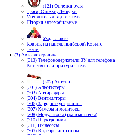
(121) Оплетки руля
Троса, Стяжки, Лебедки
Утеплитель для двигателя
Шторки автомобильные
Уход за авто
Коврик на панель приборов\ Корыто
Тенты
(3) Автоэлектроника
(313) Телефонодержатели ЗУ для телефона
Разветвители прикуривателя
(302) Антенны
(301) Алкотестеры
(303) Антирадары
(304) Вентиляторы
(306) Зарядные устройства
(307) Камеры и мониторы
(308) Модуляторы (трансмиттеры)
(310) Парктроники
(311) Пылесосы
(305) Видеорегистраторы