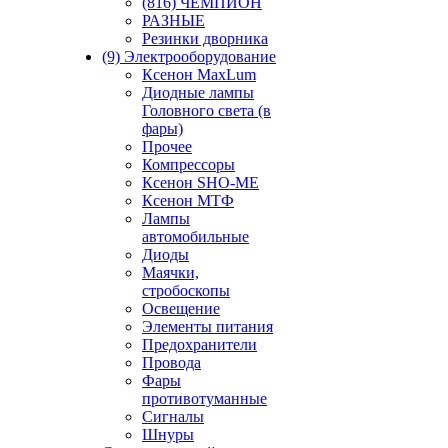
(816) ЧЕМПИОН
РАЗНЫЕ
Резинки дворника
(9) Электрооборудование
Ксенон MaxLum
Диодные лампы
Головного света (в
фары)
Прочее
Компрессоры
Ксенон SHO-ME
Ксенон МТФ
Лампы
автомобильные
Диоды
Маячки,
стробоскопы
Освещение
Элементы питания
Предохранители
Провода
Фары
противотуманные
Сигналы
Шнуры