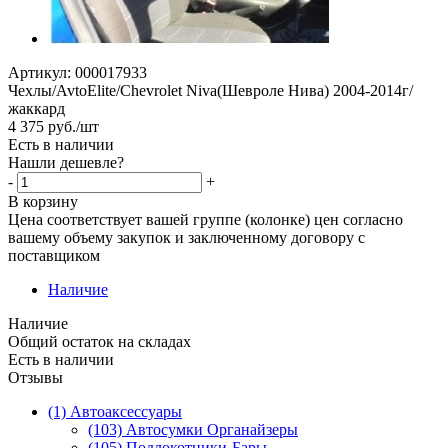
Артикул:
000017933
Чехлы/AvtoElite/Chevrolet Niva(Шевроле Нива) 2004-2014г/
жаккард
4 375
руб.
/шт
Есть в наличии
Нашли дешевле?
-
+
В корзину
Цена соответствует вашей группе (колонке) цен согласно
вашему объему закупок и заключенному договору с
поставщиком
Наличие
Наличие
Общий остаток на складах
Есть в наличии
Отзывы
(1) Автоаксессуары
(103) Автосумки Органайзеры
(105) Подлокотники-Бары