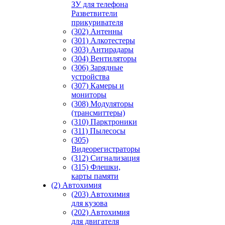
ЗУ для телефона
Разветвители
прикуривателя
(302) Антенны
(301) Алкотестеры
(303) Антирадары
(304) Вентиляторы
(306) Зарядные
устройства
(307) Камеры и
мониторы
(308) Модуляторы
(трансмиттеры)
(310) Парктроники
(311) Пылесосы
(305)
Видеорегистраторы
(312) Сигнализация
(315) Флешки,
карты памяти
(2) Автохимия
(203) Автохимия
для кузова
(202) Автохимия
для двигателя