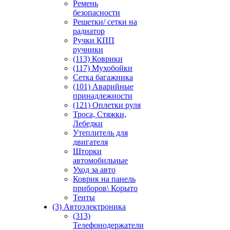
Ремень
безопасности
Решетки/ сетки на
радиатор
Ручки КПП
ручники
(113) Коврики
(117) Мухобойки
Сетка багажника
(101) Аварийные
принадлежности
(121) Оплетки руля
Троса, Стяжки,
Лебедки
Утеплитель для
двигателя
Шторки
автомобильные
Уход за авто
Коврик на панель
приборов\ Корыто
Тенты
(3) Автоэлектроника
(313)
Телефонодержатели