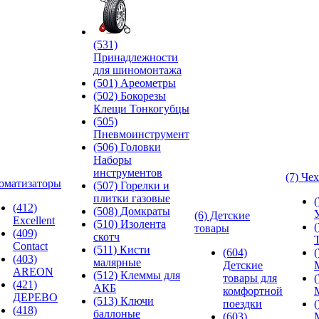
(531)
Принадлежности
для шиномонтажа
(501) Ареометры
(502) Бокорезы
Клещи Тонкогубцы
(505)
Пневмоинструмент
(506) Головки
Наборы
инструментов
(7) Че
оматизаторы
(507) Горелки и
плитки газовые
(412)
(508) Домкраты
(6) Детские
Excellent
(510) Изолента
товары
(409)
скотч
Contact
(511) Кисти
(604)
(403)
малярные
Детские
AREON
(512) Клеммы для
товары для
(421)
АКБ
комфортной
ДЕРЕВО
(513) Ключи
поездки
(418)
баллоные
(603)