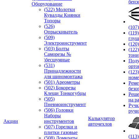
бенз
Оборудование
(522) Молотки
Кувалды Киянки
Топоры
(526)
(107
Опрыскиватель
(119
(509)
глуш
Электроинструмент
(120
(503) Болты
(122
Саморезы №
тони
\бесшумные
Под
(531)
орто
Принадлежности
(123
для шиномонтажа
номе
(501) Ареометры
Реме
(502) Бокорезы
безо
Клещи Тонкогубцы
Реше
(505)
на р
Пневмоинструмент
Руч
(506) Головки
ручн
Наборы
Калькулятор
Акции
инструментов
авточехлов
(507) Горелки и
плитки газовые
(113
(508) Домкраты