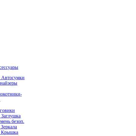
ксессуары
) Автосумки
найзеры
окотники-
ы
говики
) Заглушка
емень безоп.
) Зеркала
) Крышка