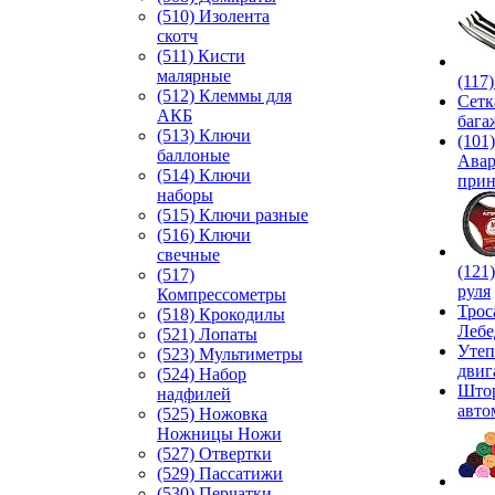
(510) Изолента
скотч
(511) Кисти
малярные
(117
(512) Клеммы для
Сетк
АКБ
бага
(513) Ключи
(101)
баллоные
Ава
(514) Ключи
прин
наборы
(515) Ключи разные
(516) Ключи
свечные
(121
(517)
руля
Компрессометры
Трос
(518) Крокодилы
Лебе
(521) Лопаты
Утеп
(523) Мультиметры
двиг
(524) Набор
Што
надфилей
авто
(525) Ножовка
Ножницы Ножи
(527) Отвертки
(529) Пассатижи
(530) Перчатки