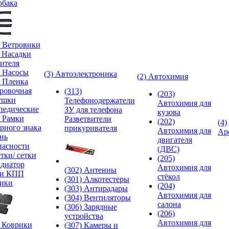
обака
) Ветровики
) Насадки
ителя
) Насосы
(3) Автоэлектроника
(2) Автохимия
) Пленка
ровочная
(313)
(203)
ушки
Телефонодержатели
Автохимия для
педические
ЗУ для телефона
кузова
) Рамки
Разветвители
(202)
(4)
рного знака
прикуривателя
Автохимия для
Ар
нь
двигателя
пасности
(ДВС)
тки/ сетки
(205)
адиатор
Автохимия для
(302) Антенны
ки КПП
стёкол
(301) Алкотестеры
ики
(204)
(303) Антирадары
Автохимия для
(304) Вентиляторы
салона
(306) Зарядные
(206)
устройства
Автохимия для
) Коврики
(307) Камеры и