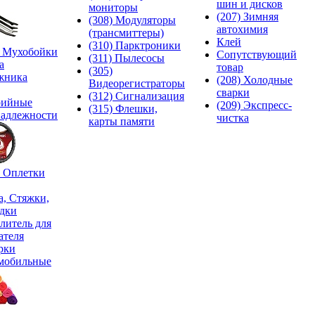
шин и дисков
мониторы
(207) Зимняя
(308) Модуляторы
автохимия
(трансмиттеры)
Клей
(310) Парктроники
) Мухобойки
Сопутствующий
(311) Пылесосы
а
товар
(305)
жника
(208) Холодные
Видеорегистраторы
сварки
(312) Сигнализация
рийные
(209) Экспреcс-
(315) Флешки,
адлежности
чистка
карты памяти
) Оплетки
а, Стяжки,
дки
литель для
ателя
рки
мобильные