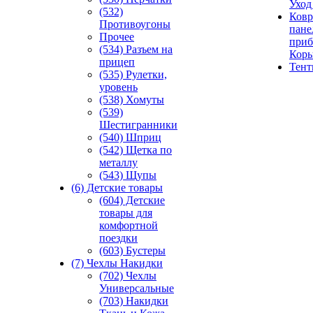
Уход
(532)
Ковр
Противоугоны
пане
Прочее
приб
(534) Разъем на
Кор
прицеп
Тен
(535) Рулетки,
уровень
(538) Хомуты
(539)
Шестигранники
(540) Шприц
(542) Щетка по
металлу
(543) Щупы
(6) Детские товары
(604) Детские
товары для
комфортной
поездки
(603) Бустеры
(7) Чехлы Накидки
(702) Чехлы
Универсальные
(703) Накидки