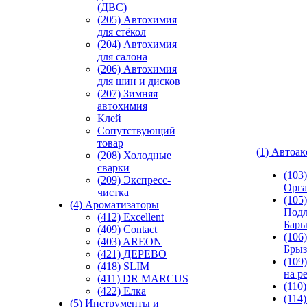
(ДВС)
(205) Автохимия
для стёкол
(204) Автохимия
для салона
(206) Автохимия
для шин и дисков
(207) Зимняя
автохимия
Клей
Сопутствующий
товар
(1) Автоа
(208) Холодные
сварки
(103
(209) Экспреcс-
Орга
чистка
(105)
(4) Ароматизаторы
Подл
(412) Excellent
Бар
(409) Contact
(106)
(403) AREON
Брыз
(421) ДЕРЕВО
(109
(418) SLIM
на р
(411) DR MARCUS
(110
(422) Елка
(114
(5) Инструменты и