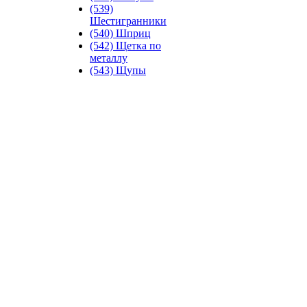
(539)
Шестигранники
(540) Шприц
(542) Щетка по
металлу
(543) Щупы