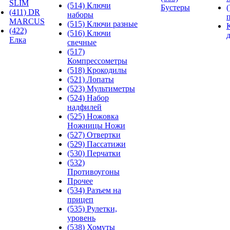
SLIM
(514) Ключи
Бустеры
(411) DR
наборы
MARCUS
(515) Ключи разные
(422)
(516) Ключи
Елка
свечные
(517)
Компрессометры
(518) Крокодилы
(521) Лопаты
(523) Мультиметры
(524) Набор
надфилей
(525) Ножовка
Ножницы Ножи
(527) Отвертки
(529) Пассатижи
(530) Перчатки
(532)
Противоугоны
Прочее
(534) Разъем на
прицеп
(535) Рулетки,
уровень
(538) Хомуты