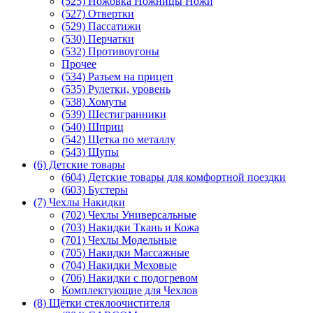
(525) Ножовка Ножницы Ножи
(527) Отвертки
(529) Пассатижи
(530) Перчатки
(532) Противоугоны
Прочее
(534) Разъем на прицеп
(535) Рулетки, уровень
(538) Хомуты
(539) Шестигранники
(540) Шприц
(542) Щетка по металлу
(543) Щупы
(6) Детские товары
(604) Детские товары для комфортной поездки
(603) Бустеры
(7) Чехлы Накидки
(702) Чехлы Универсальные
(703) Накидки Ткань и Кожа
(701) Чехлы Модельные
(705) Накидки Массажные
(704) Накидки Меховые
(706) Накидки с подогревом
Комплектующие для Чехлов
(8) Щётки стеклоочистителя