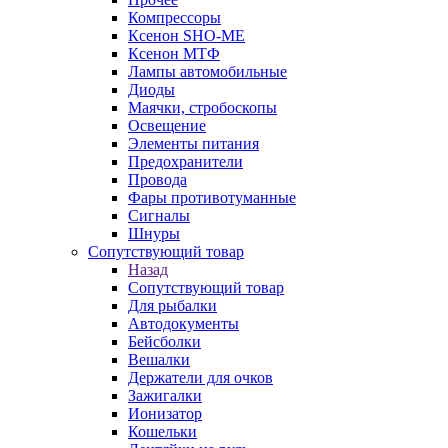
Компрессоры
Ксенон SHO-ME
Ксенон МТФ
Лампы автомобильные
Диоды
Маячки, стробоскопы
Освещение
Элементы питания
Предохранители
Провода
Фары противотуманные
Сигналы
Шнуры
Сопутствующий товар
Назад
Сопутствующий товар
Для рыбалки
Автодокументы
Бейсболки
Вешалки
Держатели для очков
Зажигалки
Ионизатор
Кошельки