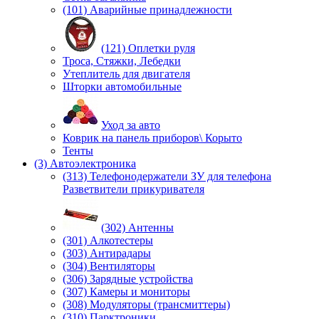
(101) Аварийные принадлежности
(121) Оплетки руля
Троса, Стяжки, Лебедки
Утеплитель для двигателя
Шторки автомобильные
Уход за авто
Коврик на панель приборов\ Корыто
Тенты
(3) Автоэлектроника
(313) Телефонодержатели ЗУ для телефона
Разветвители прикуривателя
(302) Антенны
(301) Алкотестеры
(303) Антирадары
(304) Вентиляторы
(306) Зарядные устройства
(307) Камеры и мониторы
(308) Модуляторы (трансмиттеры)
(310) Парктроники