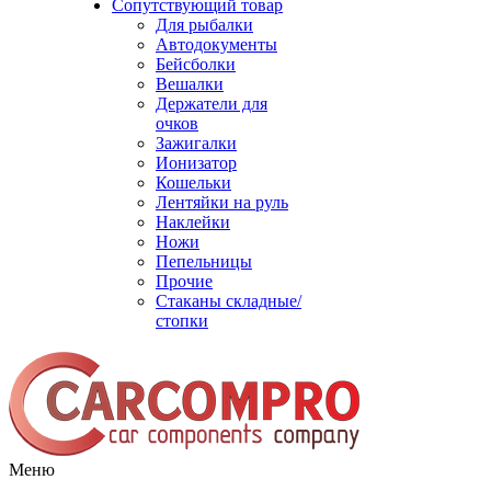
Сопутствующий товар
Для рыбалки
Автодокументы
Бейсболки
Вешалки
Держатели для
очков
Зажигалки
Ионизатор
Кошельки
Лентяйки на руль
Наклейки
Ножи
Пепельницы
Прочие
Стаканы складные/
стопки
Меню