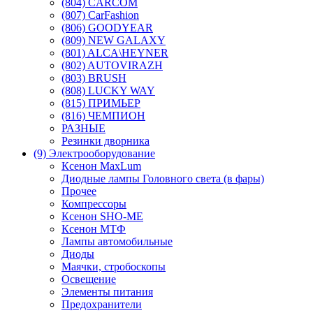
(804) CARCOM
(807) CarFashion
(806) GOODYEAR
(809) NEW GALAXY
(801) ALCA\HEYNER
(802) AUTOVIRAZH
(803) BRUSH
(808) LUCKY WAY
(815) ПРИМЬЕР
(816) ЧЕМПИОН
РАЗНЫЕ
Резинки дворника
(9) Электрооборудование
Ксенон MaxLum
Диодные лампы Головного света (в фары)
Прочее
Компрессоры
Ксенон SHO-ME
Ксенон МТФ
Лампы автомобильные
Диоды
Маячки, стробоскопы
Освещение
Элементы питания
Предохранители