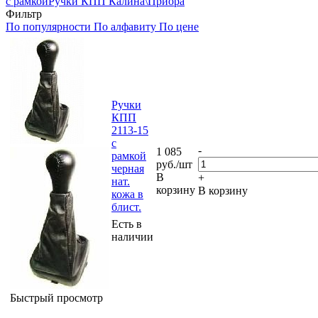
с рамкой
Ручки КПП Калина\Приора
Фильтр
По популярности
По алфавиту
По цене
Ручки
КПП
2113-15
с
-
1 085
рамкой
руб.
/шт
черная
В
+
нат.
корзину
В корзину
кожа в
блист.
Есть в
наличии
Быстрый просмотр