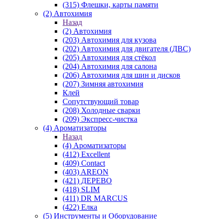
(315) Флешки, карты памяти
(2) Автохимия
Назад
(2) Автохимия
(203) Автохимия для кузова
(202) Автохимия для двигателя (ДВС)
(205) Автохимия для стёкол
(204) Автохимия для салона
(206) Автохимия для шин и дисков
(207) Зимняя автохимия
Клей
Сопутствующий товар
(208) Холодные сварки
(209) Экспреcс-чистка
(4) Ароматизаторы
Назад
(4) Ароматизаторы
(412) Excellent
(409) Contact
(403) AREON
(421) ДЕРЕВО
(418) SLIM
(411) DR MARCUS
(422) Елка
(5) Инструменты и Оборудование