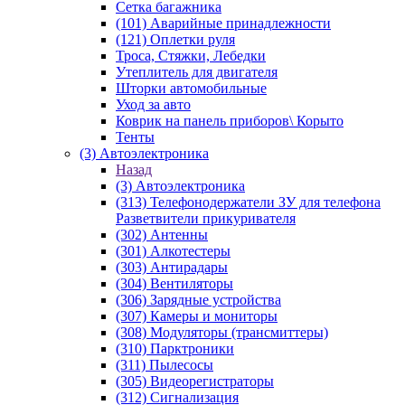
Сетка багажника
(101) Аварийные принадлежности
(121) Оплетки руля
Троса, Стяжки, Лебедки
Утеплитель для двигателя
Шторки автомобильные
Уход за авто
Коврик на панель приборов\ Корыто
Тенты
(3) Автоэлектроника
Назад
(3) Автоэлектроника
(313) Телефонодержатели ЗУ для телефона
Разветвители прикуривателя
(302) Антенны
(301) Алкотестеры
(303) Антирадары
(304) Вентиляторы
(306) Зарядные устройства
(307) Камеры и мониторы
(308) Модуляторы (трансмиттеры)
(310) Парктроники
(311) Пылесосы
(305) Видеорегистраторы
(312) Сигнализация