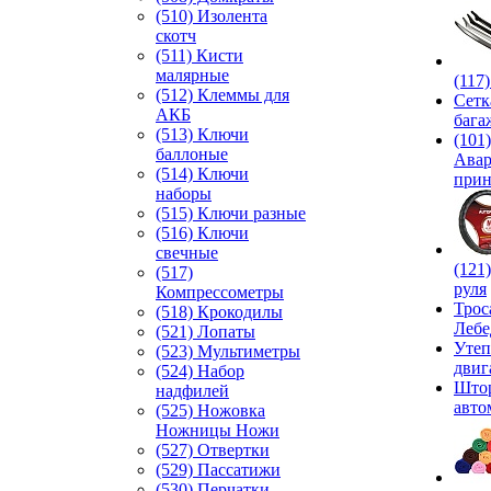
(510) Изолента
скотч
(511) Кисти
малярные
(117
(512) Клеммы для
Сетк
АКБ
бага
(513) Ключи
(101)
баллоные
Ава
(514) Ключи
прин
наборы
(515) Ключи разные
(516) Ключи
свечные
(121
(517)
руля
Компрессометры
Трос
(518) Крокодилы
Лебе
(521) Лопаты
Утеп
(523) Мультиметры
двиг
(524) Набор
Што
надфилей
авто
(525) Ножовка
Ножницы Ножи
(527) Отвертки
(529) Пассатижи
(530) Перчатки