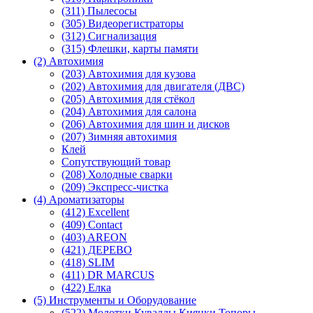
(311) Пылесосы
(305) Видеорегистраторы
(312) Сигнализация
(315) Флешки, карты памяти
(2) Автохимия
(203) Автохимия для кузова
(202) Автохимия для двигателя (ДВС)
(205) Автохимия для стёкол
(204) Автохимия для салона
(206) Автохимия для шин и дисков
(207) Зимняя автохимия
Клей
Сопутствующий товар
(208) Холодные сварки
(209) Экспреcс-чистка
(4) Ароматизаторы
(412) Excellent
(409) Contact
(403) AREON
(421) ДЕРЕВО
(418) SLIM
(411) DR MARCUS
(422) Елка
(5) Инструменты и Оборудование
(522) Молотки Кувалды Киянки Топоры