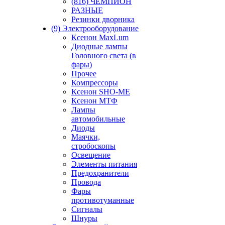
(816) ЧЕМПИОН
РАЗНЫЕ
Резинки дворника
(9) Электрооборудование
Ксенон MaxLum
Диодные лампы
Головного света (в
фары)
Прочее
Компрессоры
Ксенон SHO-ME
Ксенон МТФ
Лампы
автомобильные
Диоды
Маячки,
стробоскопы
Освещение
Элементы питания
Предохранители
Провода
Фары
противотуманные
Сигналы
Шнуры