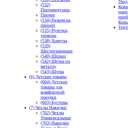
Уход
(532)
Ковр
Противоугоны
пане
Прочее
приб
(534) Разъем на
Кор
прицеп
Тен
(535) Рулетки,
уровень
(538) Хомуты
(539)
Шестигранники
(540) Шприц
(542) Щетка по
металлу
(543) Щупы
(6) Детские товары
(604) Детские
товары для
комфортной
поездки
(603) Бустеры
(7) Чехлы Накидки
(702) Чехлы
Универсальные
(703) Накидки