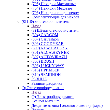
(705) Накидки Массажные
(704) Накидки Меховые
(706) Накидки с подогревом
Комплектующие для Чехлов
(8) Щётки стеклоочистителя
Назад
(8) Щётки стеклоочистителя
(804) CARCOM
(807) CarFashion
(806) GOODYEAR
(809) NEW GALAXY
(801) ALCA\HEYNER
(802) AUTOVIRAZH
(803) BRUSH
(808) LUCKY WAY
(815) ПРИМЬЕР
(816) ЧЕМПИОН
РАЗНЫЕ
Резинки дворника
(9) Электрооборудование
Назад
(9) Электрооборудование
Ксенон MaxLum
Диодные лампы Головного света (в фары)
Прочее