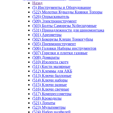
Назад
(5) Инструменты и Оборудование
(522) Молотки Кувалды Киянки Топоры
(526) Опрыскиватель
(509) Электроинструмент
(503) Болты Саморезы №\бесшумные
(531) Принадлежности для шиномонтажа
(501) Ареометры
(502) Бокорезы Клещи Тонкогубцы
(505) Пневмоинструмент
(506) Головки Наборы инструментов
(507) Горелки и плитки газовые
(508) Домкраты
(510) Изолента скотч
(511) Кисти малярные
(512) Клеммы для АКБ
(513) Ключи баллоные
(514) Ключи наборы
(515) Ключи разные
(516) Ключи свечные
(517) Компрессометры
(518) Крокодилы
(521) Лопаты
(523) Мультиметры
(524) Набор надфилей