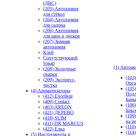
(ДВС)
(205) Автохимия
для стёкол
(204) Автохимия
для салона
(206) Автохимия
для шин и дисков
(207) Зимняя
автохимия
Клей
Сопутствующий
товар
(1) Автоа
(208) Холодные
сварки
(103
(209) Экспреcс-
Орга
чистка
(105)
(4) Ароматизаторы
Подл
(412) Excellent
Бар
(409) Contact
(106)
(403) AREON
Брыз
(421) ДЕРЕВО
(109
(418) SLIM
на р
(411) DR MARCUS
(110
(422) Елка
(114
(5) Инструменты и