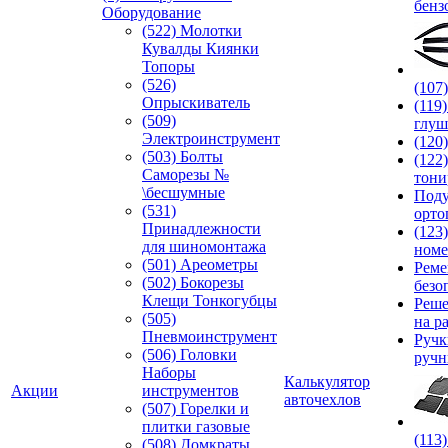
бенз
Оборудование
(522) Молотки
Кувалды Киянки
Топоры
(526)
(107
Опрыскиватель
(119
(509)
глуш
Электроинструмент
(120
(503) Болты
(122
Саморезы №
тони
\бесшумные
Под
(531)
орто
Принадлежности
(123
для шиномонтажа
номе
(501) Ареометры
Реме
(502) Бокорезы
безо
Клещи Тонкогубцы
Реше
(505)
на р
Пневмоинструмент
Руч
(506) Головки
ручн
Наборы
Калькулятор
Акции
инструментов
авточехлов
(507) Горелки и
плитки газовые
(113
(508) Домкраты