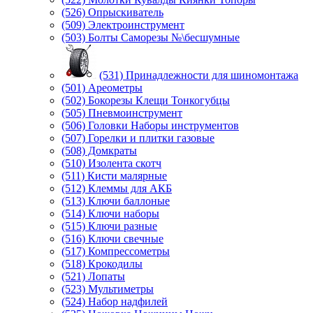
(526) Опрыскиватель
(509) Электроинструмент
(503) Болты Саморезы №\бесшумные
(531) Принадлежности для шиномонтажа
(501) Ареометры
(502) Бокорезы Клещи Тонкогубцы
(505) Пневмоинструмент
(506) Головки Наборы инструментов
(507) Горелки и плитки газовые
(508) Домкраты
(510) Изолента скотч
(511) Кисти малярные
(512) Клеммы для АКБ
(513) Ключи баллоные
(514) Ключи наборы
(515) Ключи разные
(516) Ключи свечные
(517) Компрессометры
(518) Крокодилы
(521) Лопаты
(523) Мультиметры
(524) Набор надфилей