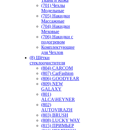
Ткань и Кожа
(701) Чехлы
Модельные
(705) Накидки
Массажные
(704) Накидки
Меховые
(706) Накидки с
подогревом
Комплектующие
для Чехлов
(8) Щётки
стеклоочистителя
(804) CARCOM
(807) CarFashion
(806) GOODYEAR
(809) NEW
GALAXY
(801)
ALCA\HEYNER
(802)
AUTOVIRAZH
(803) BRUSH
(808) LUCKY WAY
(815) ПРИМЬЕР