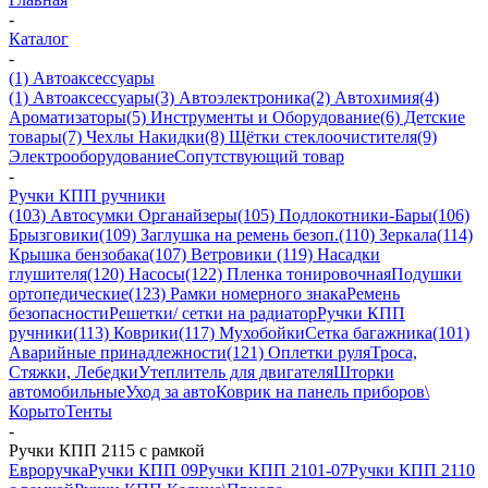
-
Каталог
-
(1) Автоаксессуары
(1) Автоаксессуары
(3) Автоэлектроника
(2) Автохимия
(4)
Ароматизаторы
(5) Инструменты и Оборудование
(6) Детские
товары
(7) Чехлы Накидки
(8) Щётки стеклоочистителя
(9)
Электрооборудование
Сопутствующий товар
-
Ручки КПП ручники
(103) Автосумки Органайзеры
(105) Подлокотники-Бары
(106)
Брызговики
(109) Заглушка на ремень безоп.
(110) Зеркала
(114)
Крышка бензобака
(107) Ветровики
(119) Насадки
глушителя
(120) Насосы
(122) Пленка тонировочная
Подушки
ортопедические
(123) Рамки номерного знака
Ремень
безопасности
Решетки/ сетки на радиатор
Ручки КПП
ручники
(113) Коврики
(117) Мухобойки
Сетка багажника
(101)
Аварийные принадлежности
(121) Оплетки руля
Троса,
Стяжки, Лебедки
Утеплитель для двигателя
Шторки
автомобильные
Уход за авто
Коврик на панель приборов\
Корыто
Тенты
-
Ручки КПП 2115 с рамкой
Евроручка
Ручки КПП 09
Ручки КПП 2101-07
Ручки КПП 2110