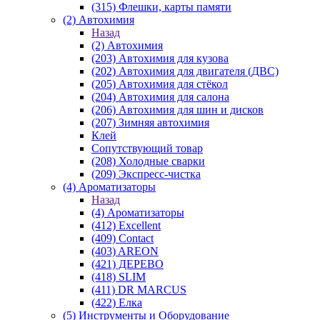
(315) Флешки, карты памяти
(2) Автохимия
Назад
(2) Автохимия
(203) Автохимия для кузова
(202) Автохимия для двигателя (ДВС)
(205) Автохимия для стёкол
(204) Автохимия для салона
(206) Автохимия для шин и дисков
(207) Зимняя автохимия
Клей
Сопутствующий товар
(208) Холодные сварки
(209) Экспреcс-чистка
(4) Ароматизаторы
Назад
(4) Ароматизаторы
(412) Excellent
(409) Contact
(403) AREON
(421) ДЕРЕВО
(418) SLIM
(411) DR MARCUS
(422) Елка
(5) Инструменты и Оборудование