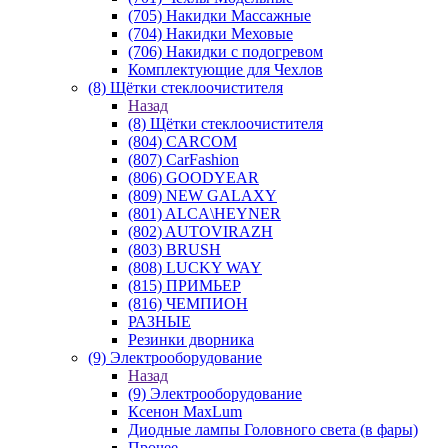
(705) Накидки Массажные
(704) Накидки Меховые
(706) Накидки с подогревом
Комплектующие для Чехлов
(8) Щётки стеклоочистителя
Назад
(8) Щётки стеклоочистителя
(804) CARCOM
(807) CarFashion
(806) GOODYEAR
(809) NEW GALAXY
(801) ALCA\HEYNER
(802) AUTOVIRAZH
(803) BRUSH
(808) LUCKY WAY
(815) ПРИМЬЕР
(816) ЧЕМПИОН
РАЗНЫЕ
Резинки дворника
(9) Электрооборудование
Назад
(9) Электрооборудование
Ксенон MaxLum
Диодные лампы Головного света (в фары)
Прочее