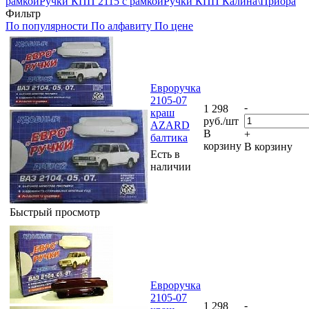
рамкой
Ручки КПП 2115 с рамкой
Ручки КПП Калина\Приора
Фильтр
По популярности
По алфавиту
По цене
Евроручка
2105-07
-
1 298
краш
руб.
/шт
AZARD
В
+
балтика
корзину
В корзину
Есть в
наличии
Быстрый просмотр
Евроручка
2105-07
-
1 298