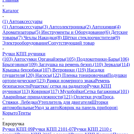
-
Каталог
-
(1) Автоаксессуары
(1) Автоаксессуары
(3) Автоэлектроника
(2) Автохимия
(4)
Ароматизаторы
(5) Инструменты и Оборудование
(6) Детские
товары
(7) Чехлы Накидки
(8) Щётки стеклоочистителя
(9)
Электрооборудование
Сопутствующий товар
-
Ручки КПП ручники
(103) Автосумки Органайзеры
(105) Подлокотники-Бары
(106)
Брызговики
(109) Заглушка на ремень безоп.
(110) Зеркала
(114)
Крышка бензобака
(107) Ветровики
(119) Насадки
глушителя
(120) Насосы
(122) Пленка тонировочная
Подушки
ортопедические
(123) Рамки номерного знака
Ремень
безопасности
Решетки/ сетки на радиатор
Ручки КПП
ручники
(113) Коврики
(117) Мухобойки
Сетка багажника
(101)
Аварийные принадлежности
(121) Оплетки руля
Троса,
Стяжки, Лебедки
Утеплитель для двигателя
Шторки
автомобильные
Уход за авто
Коврик на панель приборов\
Корыто
Тенты
-
Евроручка
Ручки КПП 09
Ручки КПП 2101-07
Ручки КПП 2110 с