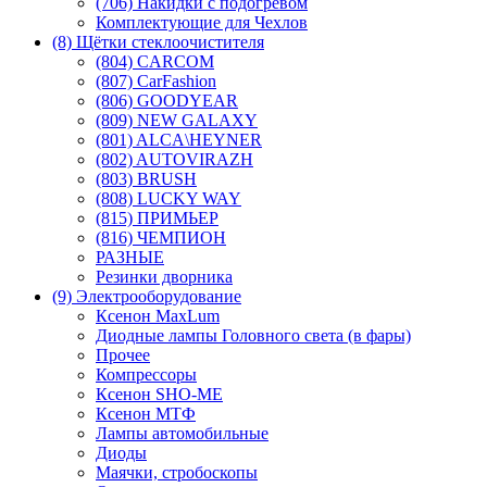
(706) Накидки с подогревом
Комплектующие для Чехлов
(8) Щётки стеклоочистителя
(804) CARCOM
(807) CarFashion
(806) GOODYEAR
(809) NEW GALAXY
(801) ALCA\HEYNER
(802) AUTOVIRAZH
(803) BRUSH
(808) LUCKY WAY
(815) ПРИМЬЕР
(816) ЧЕМПИОН
РАЗНЫЕ
Резинки дворника
(9) Электрооборудование
Ксенон MaxLum
Диодные лампы Головного света (в фары)
Прочее
Компрессоры
Ксенон SHO-ME
Ксенон МТФ
Лампы автомобильные
Диоды
Маячки, стробоскопы