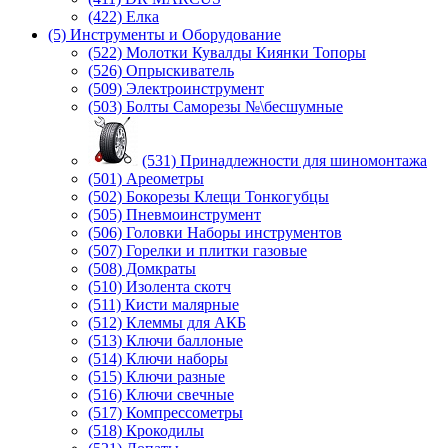
(422) Елка
(5) Инструменты и Оборудование
(522) Молотки Кувалды Киянки Топоры
(526) Опрыскиватель
(509) Электроинструмент
(503) Болты Саморезы №\бесшумные
(531) Принадлежности для шиномонтажа
(501) Ареометры
(502) Бокорезы Клещи Тонкогубцы
(505) Пневмоинструмент
(506) Головки Наборы инструментов
(507) Горелки и плитки газовые
(508) Домкраты
(510) Изолента скотч
(511) Кисти малярные
(512) Клеммы для АКБ
(513) Ключи баллоные
(514) Ключи наборы
(515) Ключи разные
(516) Ключи свечные
(517) Компрессометры
(518) Крокодилы