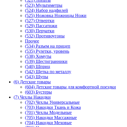
(521) Лопаты
(523) Мультиметры
(524) Набор надфилей
(525) Ножовка Ножницы Ножи
(527) Отвертки
(529) Пассатижи
(530) Перчатки
(532) Противоугоны
Прочее
(534) Разъем на прицеп
(535) Рулетки, уровень
(538) Хомуты
(539) Шестигранники
(540) Шприц
(542) Щетка по металлу
(543) Щупы
(6) Детские товары
(604) Детские товары для комфортной поездки
(603) Бустеры
(7) Чехлы Накидки
(702) Чехлы Универсальные
(703) Накидки Ткань и Кожа
(701) Чехлы Модельные
(705) Накидки Массажные
(704) Накидки Меховые