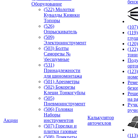
бенз
Оборудование
(522) Молотки
Кувалды Киянки
Топоры
(526)
(107
Опрыскиватель
(119
(509)
глуш
Электроинструмент
(120
(503) Болты
(122
Саморезы №
тони
\бесшумные
Под
(531)
орто
Принадлежности
(123
для шиномонтажа
номе
(501) Ареометры
Реме
(502) Бокорезы
безо
Клещи Тонкогубцы
Реше
(505)
на р
Пневмоинструмент
Руч
(506) Головки
ручн
Наборы
Калькулятор
Акции
инструментов
авточехлов
(507) Горелки и
плитки газовые
(113
(508) Домкраты