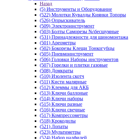
Назад
(5) Инструменты и Оборудование
(522) Молотки Кувалды Киянки Топоры
(526) Опрыскиватель
(509) Электроинструмент
(503) Болты Саморезы №\бесшумные
(531) Принадлежности для шиномонтажа
(501) Ареометры
(502) Бокорезы Клещи Тонкогубцы
(505) Пневмоинструмент
(506) Головки Наборы инструментов
(507) Горелки и плитки газовые
(508) Домкраты
(510) Изолента скотч
(511) Кисти малярные
(512) Клеммы для АКБ
(513) Ключи баллоные
(514) Ключи наборы
(515) Ключи разные
(516) Ключи свечные
(517) Компрессометры
(518) Крокодилы
(521) Лопаты
(523) Мультиметры
(524) Набор надфилей