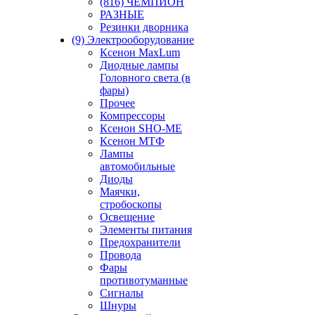
(816) ЧЕМПИОН
РАЗНЫЕ
Резинки дворника
(9) Электрооборудование
Ксенон MaxLum
Диодные лампы
Головного света (в
фары)
Прочее
Компрессоры
Ксенон SHO-ME
Ксенон МТФ
Лампы
автомобильные
Диоды
Маячки,
стробоскопы
Освещение
Элементы питания
Предохранители
Провода
Фары
противотуманные
Сигналы
Шнуры