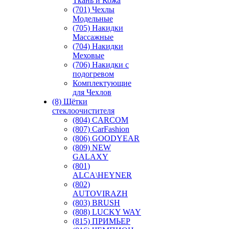
Ткань и Кожа
(701) Чехлы
Модельные
(705) Накидки
Массажные
(704) Накидки
Меховые
(706) Накидки с
подогревом
Комплектующие
для Чехлов
(8) Щётки
стеклоочистителя
(804) CARCOM
(807) CarFashion
(806) GOODYEAR
(809) NEW
GALAXY
(801)
ALCA\HEYNER
(802)
AUTOVIRAZH
(803) BRUSH
(808) LUCKY WAY
(815) ПРИМЬЕР