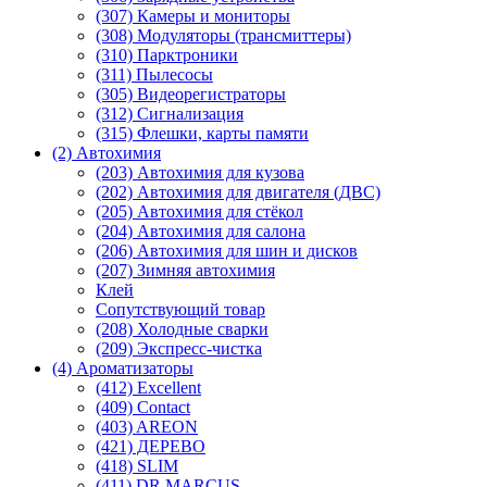
(307) Камеры и мониторы
(308) Модуляторы (трансмиттеры)
(310) Парктроники
(311) Пылесосы
(305) Видеорегистраторы
(312) Сигнализация
(315) Флешки, карты памяти
(2) Автохимия
(203) Автохимия для кузова
(202) Автохимия для двигателя (ДВС)
(205) Автохимия для стёкол
(204) Автохимия для салона
(206) Автохимия для шин и дисков
(207) Зимняя автохимия
Клей
Сопутствующий товар
(208) Холодные сварки
(209) Экспреcс-чистка
(4) Ароматизаторы
(412) Excellent
(409) Contact
(403) AREON
(421) ДЕРЕВО
(418) SLIM
(411) DR MARCUS