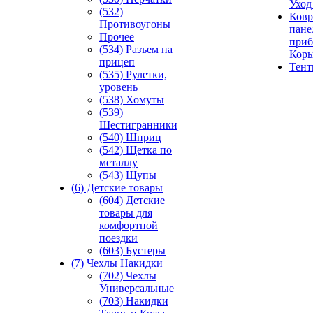
Уход
(532)
Ковр
Противоугоны
пане
Прочее
приб
(534) Разъем на
Кор
прицеп
Тен
(535) Рулетки,
уровень
(538) Хомуты
(539)
Шестигранники
(540) Шприц
(542) Щетка по
металлу
(543) Щупы
(6) Детские товары
(604) Детские
товары для
комфортной
поездки
(603) Бустеры
(7) Чехлы Накидки
(702) Чехлы
Универсальные
(703) Накидки