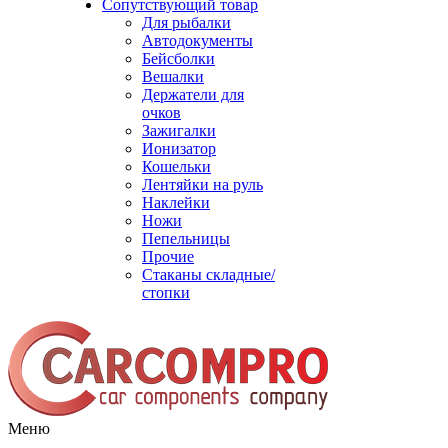
Сопутствующий товар
Для рыбалки
Автодокументы
Бейсболки
Вешалки
Держатели для
очков
Зажигалки
Ионизатор
Кошельки
Лентяйки на руль
Наклейки
Ножи
Пепельницы
Прочие
Стаканы складные/
стопки
Меню