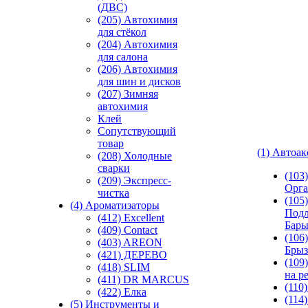
(ДВС)
(205) Автохимия
для стёкол
(204) Автохимия
для салона
(206) Автохимия
для шин и дисков
(207) Зимняя
автохимия
Клей
Сопутствующий
товар
(1) Автоа
(208) Холодные
сварки
(103
(209) Экспреcс-
Орга
чистка
(105)
(4) Ароматизаторы
Подл
(412) Excellent
Бар
(409) Contact
(106)
(403) AREON
Брыз
(421) ДЕРЕВО
(109
(418) SLIM
на р
(411) DR MARCUS
(110
(422) Елка
(114
(5) Инструменты и