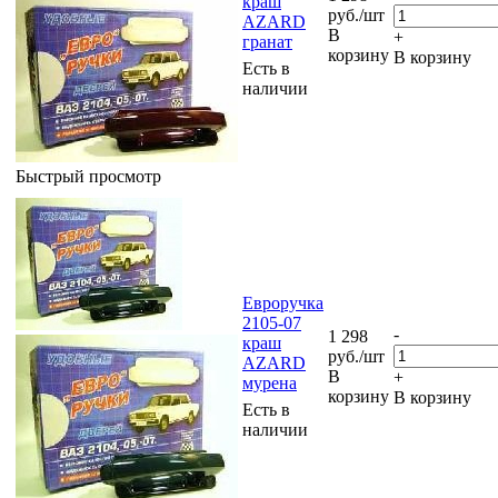
краш
руб.
/шт
AZARD
В
+
гранат
корзину
В корзину
Есть в
наличии
Быстрый просмотр
Евроручка
2105-07
-
1 298
краш
руб.
/шт
AZARD
В
+
мурена
корзину
В корзину
Есть в
наличии