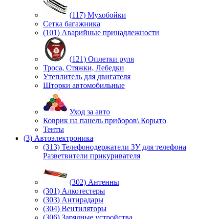
(117) Мухобойки
Сетка багажника
(101) Аварийные принадлежности
(121) Оплетки руля
Троса, Стяжки, Лебедки
Утеплитель для двигателя
Шторки автомобильные
Уход за авто
Коврик на панель приборов\ Корыто
Тенты
(3) Автоэлектроника
(313) Телефонодержатели ЗУ для телефона
Разветвители прикуривателя
(302) Антенны
(301) Алкотестеры
(303) Антирадары
(304) Вентиляторы
(306) Зарядные устройства