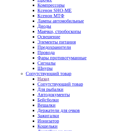
Компрессоры
Ксенон SHO-ME
Ксенон МТФ
Лампы автомобильные
Диоды
Маячки, стробоскопы
Освещение
Элементы питания
Предохранители
Провода
Фары противотуманные
Сигналы
Шнуры
Сопутствующий товар
Назад
Сопутствующий товар
Для рыбалки
Автодокументы
Бейсболки
Вешалки
Держатели для очков
Зажигалки
Ионизатор
Кошельки