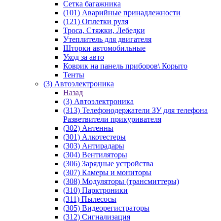
Сетка багажника
(101) Аварийные принадлежности
(121) Оплетки руля
Троса, Стяжки, Лебедки
Утеплитель для двигателя
Шторки автомобильные
Уход за авто
Коврик на панель приборов\ Корыто
Тенты
(3) Автоэлектроника
Назад
(3) Автоэлектроника
(313) Телефонодержатели ЗУ для телефона
Разветвители прикуривателя
(302) Антенны
(301) Алкотестеры
(303) Антирадары
(304) Вентиляторы
(306) Зарядные устройства
(307) Камеры и мониторы
(308) Модуляторы (трансмиттеры)
(310) Парктроники
(311) Пылесосы
(305) Видеорегистраторы
(312) Сигнализация