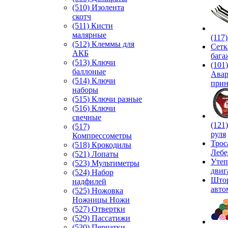
(510) Изолента
скотч
(511) Кисти
малярные
(117
(512) Клеммы для
Сетк
АКБ
бага
(513) Ключи
(101)
баллоные
Ава
(514) Ключи
прин
наборы
(515) Ключи разные
(516) Ключи
свечные
(121
(517)
руля
Компрессометры
Трос
(518) Крокодилы
Лебе
(521) Лопаты
Утеп
(523) Мультиметры
двиг
(524) Набор
Што
надфилей
авто
(525) Ножовка
Ножницы Ножи
(527) Отвертки
(529) Пассатижи
(530) Перчатки