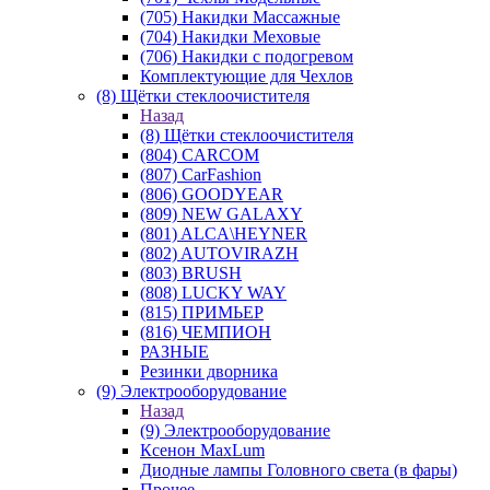
(705) Накидки Массажные
(704) Накидки Меховые
(706) Накидки с подогревом
Комплектующие для Чехлов
(8) Щётки стеклоочистителя
Назад
(8) Щётки стеклоочистителя
(804) CARCOM
(807) CarFashion
(806) GOODYEAR
(809) NEW GALAXY
(801) ALCA\HEYNER
(802) AUTOVIRAZH
(803) BRUSH
(808) LUCKY WAY
(815) ПРИМЬЕР
(816) ЧЕМПИОН
РАЗНЫЕ
Резинки дворника
(9) Электрооборудование
Назад
(9) Электрооборудование
Ксенон MaxLum
Диодные лампы Головного света (в фары)
Прочее