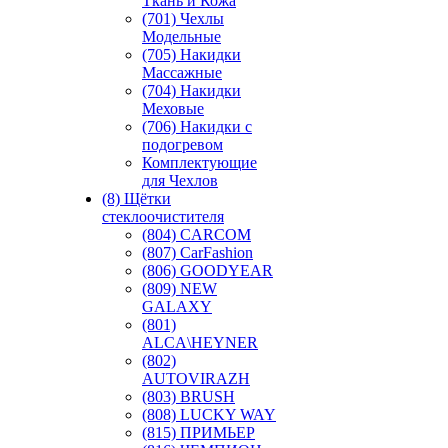
Ткань и Кожа
(701) Чехлы
Модельные
(705) Накидки
Массажные
(704) Накидки
Меховые
(706) Накидки с
подогревом
Комплектующие
для Чехлов
(8) Щётки
стеклоочистителя
(804) CARCOM
(807) CarFashion
(806) GOODYEAR
(809) NEW
GALAXY
(801)
ALCA\HEYNER
(802)
AUTOVIRAZH
(803) BRUSH
(808) LUCKY WAY
(815) ПРИМЬЕР