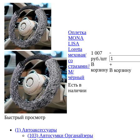
Оплетка
MONA
LISA
Loretta
-
1 007
меховая/
руб.
/шт
со
В
+
стразами//
корзину
В корзину
М/
чёрный
Есть в
наличии
Быстрый просмотр
(1) Автоаксессуары
(103) Автосумки Органайзеры