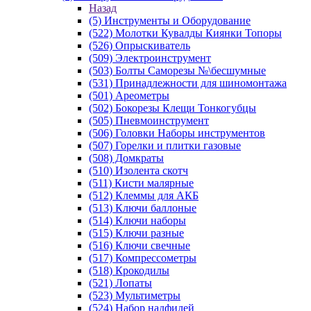
Назад
(5) Инструменты и Оборудование
(522) Молотки Кувалды Киянки Топоры
(526) Опрыскиватель
(509) Электроинструмент
(503) Болты Саморезы №\бесшумные
(531) Принадлежности для шиномонтажа
(501) Ареометры
(502) Бокорезы Клещи Тонкогубцы
(505) Пневмоинструмент
(506) Головки Наборы инструментов
(507) Горелки и плитки газовые
(508) Домкраты
(510) Изолента скотч
(511) Кисти малярные
(512) Клеммы для АКБ
(513) Ключи баллоные
(514) Ключи наборы
(515) Ключи разные
(516) Ключи свечные
(517) Компрессометры
(518) Крокодилы
(521) Лопаты
(523) Мультиметры
(524) Набор надфилей