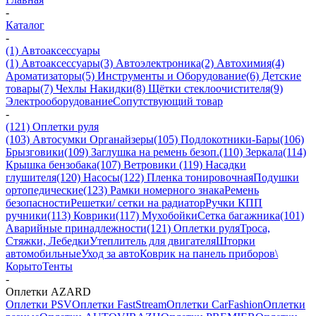
-
Каталог
-
(1) Автоаксессуары
(1) Автоаксессуары
(3) Автоэлектроника
(2) Автохимия
(4)
Ароматизаторы
(5) Инструменты и Оборудование
(6) Детские
товары
(7) Чехлы Накидки
(8) Щётки стеклоочистителя
(9)
Электрооборудование
Сопутствующий товар
-
(121) Оплетки руля
(103) Автосумки Органайзеры
(105) Подлокотники-Бары
(106)
Брызговики
(109) Заглушка на ремень безоп.
(110) Зеркала
(114)
Крышка бензобака
(107) Ветровики
(119) Насадки
глушителя
(120) Насосы
(122) Пленка тонировочная
Подушки
ортопедические
(123) Рамки номерного знака
Ремень
безопасности
Решетки/ сетки на радиатор
Ручки КПП
ручники
(113) Коврики
(117) Мухобойки
Сетка багажника
(101)
Аварийные принадлежности
(121) Оплетки руля
Троса,
Стяжки, Лебедки
Утеплитель для двигателя
Шторки
автомобильные
Уход за авто
Коврик на панель приборов\
Корыто
Тенты
-
Оплетки AZARD
Оплетки PSV
Оплетки FastStream
Оплетки CarFashion
Оплетки