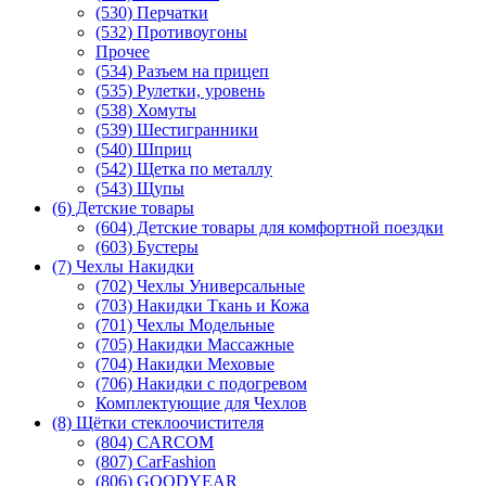
(530) Перчатки
(532) Противоугоны
Прочее
(534) Разъем на прицеп
(535) Рулетки, уровень
(538) Хомуты
(539) Шестигранники
(540) Шприц
(542) Щетка по металлу
(543) Щупы
(6) Детские товары
(604) Детские товары для комфортной поездки
(603) Бустеры
(7) Чехлы Накидки
(702) Чехлы Универсальные
(703) Накидки Ткань и Кожа
(701) Чехлы Модельные
(705) Накидки Массажные
(704) Накидки Меховые
(706) Накидки с подогревом
Комплектующие для Чехлов
(8) Щётки стеклоочистителя
(804) CARCOM
(807) CarFashion
(806) GOODYEAR