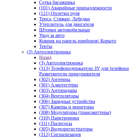
Сетка багажника
(101) Аварийные принадлежности
(121) Оплетки руля
Троса, Стяжки, Лебедки
Утеплитель для двигателя
Шторки автомобильные
Уход за авто
Коврик на панель приборов\ Корыто
Тенты
(3) Автоэлектроника
Назад
(3) Автоэлектроника
(313) Телефонодержатели ЗУ для телефона
Разветвители прикуривателя
(302) Антенны
(301) Алкотестеры
(303) Антирадары
(304) Вентиляторы
(306) Зарядные устройства
(307) Камеры и мониторы
(308) Модуляторы (трансмиттеры)
(310) Парктроники
(311) Пылесосы
(305) Видеорегистраторы
(312) Сигнализация