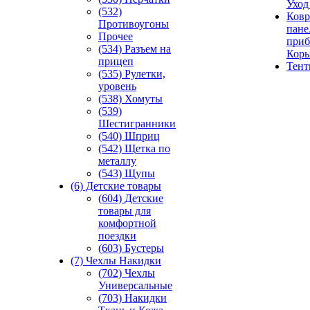
Уход
(532)
Ковр
Противоугоны
пане
Прочее
приб
(534) Разъем на
Кор
прицеп
Тен
(535) Рулетки,
уровень
(538) Хомуты
(539)
Шестигранники
(540) Шприц
(542) Щетка по
металлу
(543) Щупы
(6) Детские товары
(604) Детские
товары для
комфортной
поездки
(603) Бустеры
(7) Чехлы Накидки
(702) Чехлы
Универсальные
(703) Накидки