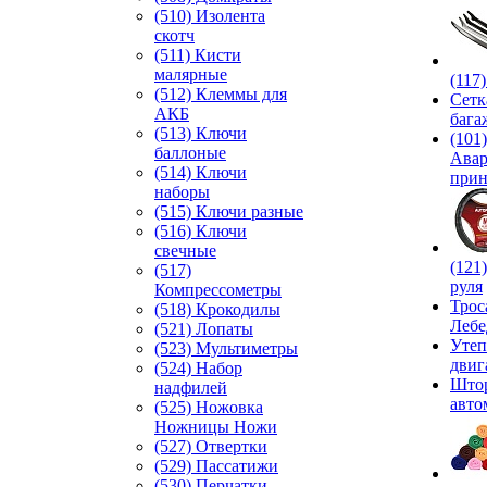
(510) Изолента
скотч
(511) Кисти
малярные
(117
(512) Клеммы для
Сетк
АКБ
бага
(513) Ключи
(101)
баллоные
Ава
(514) Ключи
прин
наборы
(515) Ключи разные
(516) Ключи
свечные
(121
(517)
руля
Компрессометры
Трос
(518) Крокодилы
Лебе
(521) Лопаты
Утеп
(523) Мультиметры
двиг
(524) Набор
Што
надфилей
авто
(525) Ножовка
Ножницы Ножи
(527) Отвертки
(529) Пассатижи
(530) Перчатки