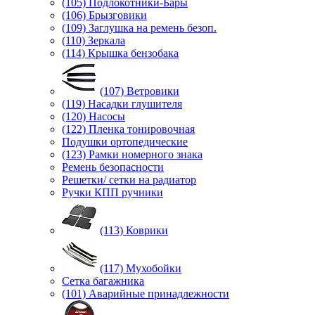
(105) Подлокотники-Бары
(106) Брызговики
(109) Заглушка на ремень безоп.
(110) Зеркала
(114) Крышка бензобака
(107) Ветровики
(119) Насадки глушителя
(120) Насосы
(122) Пленка тонировочная
Подушки ортопедические
(123) Рамки номерного знака
Ремень безопасности
Решетки/ сетки на радиатор
Ручки КПП ручники
(113) Коврики
(117) Мухобойки
Сетка багажника
(101) Аварийные принадлежности