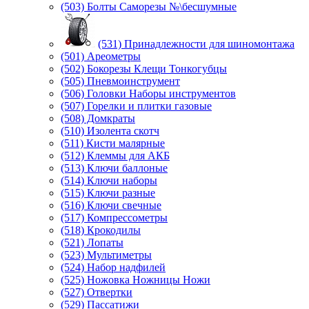
(503) Болты Саморезы №\бесшумные
(531) Принадлежности для шиномонтажа
(501) Ареометры
(502) Бокорезы Клещи Тонкогубцы
(505) Пневмоинструмент
(506) Головки Наборы инструментов
(507) Горелки и плитки газовые
(508) Домкраты
(510) Изолента скотч
(511) Кисти малярные
(512) Клеммы для АКБ
(513) Ключи баллоные
(514) Ключи наборы
(515) Ключи разные
(516) Ключи свечные
(517) Компрессометры
(518) Крокодилы
(521) Лопаты
(523) Мультиметры
(524) Набор надфилей
(525) Ножовка Ножницы Ножи
(527) Отвертки
(529) Пассатижи