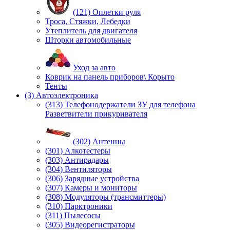
(121) Оплетки руля
Троса, Стяжки, Лебедки
Утеплитель для двигателя
Шторки автомобильные
Уход за авто
Коврик на панель приборов\ Корыто
Тенты
(3) Автоэлектроника
(313) Телефонодержатели ЗУ для телефона
Разветвители прикуривателя
(302) Антенны
(301) Алкотестеры
(303) Антирадары
(304) Вентиляторы
(306) Зарядные устройства
(307) Камеры и мониторы
(308) Модуляторы (трансмиттеры)
(310) Парктроники
(311) Пылесосы
(305) Видеорегистраторы