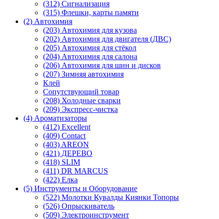
(312) Сигнализация
(315) Флешки, карты памяти
(2) Автохимия
(203) Автохимия для кузова
(202) Автохимия для двигателя (ДВС)
(205) Автохимия для стёкол
(204) Автохимия для салона
(206) Автохимия для шин и дисков
(207) Зимняя автохимия
Клей
Сопутствующий товар
(208) Холодные сварки
(209) Экспреcс-чистка
(4) Ароматизаторы
(412) Excellent
(409) Contact
(403) AREON
(421) ДЕРЕВО
(418) SLIM
(411) DR MARCUS
(422) Елка
(5) Инструменты и Оборудование
(522) Молотки Кувалды Киянки Топоры
(526) Опрыскиватель
(509) Электроинструмент