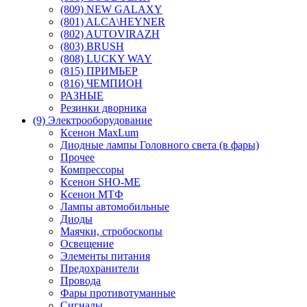
(809) NEW GALAXY
(801) ALCA\HEYNER
(802) AUTOVIRAZH
(803) BRUSH
(808) LUCKY WAY
(815) ПРИМЬЕР
(816) ЧЕМПИОН
РАЗНЫЕ
Резинки дворника
(9) Электрооборудование
Ксенон MaxLum
Диодные лампы Головного света (в фары)
Прочее
Компрессоры
Ксенон SHO-ME
Ксенон МТФ
Лампы автомобильные
Диоды
Маячки, стробоскопы
Освещение
Элементы питания
Предохранители
Провода
Фары противотуманные
Сигналы