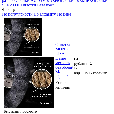
разные
Оплетки AUTOVIRAZH
Оплетки PREMIER
Оплетки
SENATOR
Оплетки Гала кожа
Фильтр
По популярности
По алфавиту
По цене
Оплетка
MONA
LISA
Desire
-
641
меховая/
руб.
/шт
без обода/
В
+
М/
корзину
В корзину
чёрный
Есть в
наличии
Быстрый просмотр