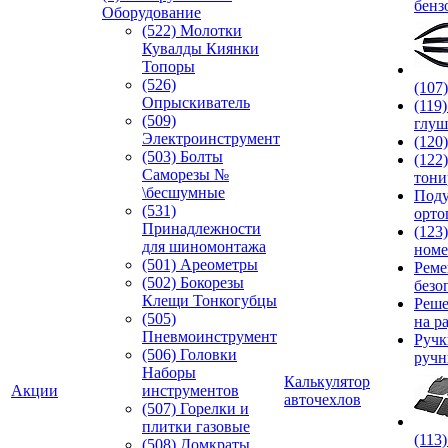
бенз
Оборудование
(522) Молотки
Кувалды Киянки
Топоры
(526)
(107
Опрыскиватель
(119
(509)
глуш
Электроинструмент
(120
(503) Болты
(122
Саморезы №
тони
\бесшумные
Под
(531)
орто
Принадлежности
(123
для шиномонтажа
номе
(501) Ареометры
Реме
(502) Бокорезы
безо
Клещи Тонкогубцы
Реше
(505)
на р
Пневмоинструмент
Руч
(506) Головки
ручн
Наборы
Калькулятор
Акции
инструментов
авточехлов
(507) Горелки и
плитки газовые
(113
(508) Домкраты