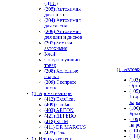
(ДВС)
(205) Автохимия
для стёкол
(204) Автохимия
для салона
(206) Автохимия
для шин и дисков
(207) Зимняя
автохимия
Клей
Сопутствующий
товар
(1) Автоа
(208) Холодные
сварки
(103
(209) Экспреcс-
Орга
чистка
(105)
(4) Ароматизаторы
Подл
(412) Excellent
Бар
(409) Contact
(106)
(403) AREON
Брыз
(421) ДЕРЕВО
(109
(418) SLIM
на р
(411) DR MARCUS
(110
(422) Елка
(114
(5) Инструменты и