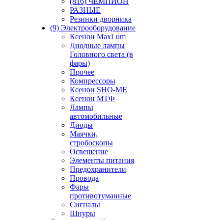
(816) ЧЕМПИОН
РАЗНЫЕ
Резинки дворника
(9) Электрооборудование
Ксенон MaxLum
Диодные лампы
Головного света (в
фары)
Прочее
Компрессоры
Ксенон SHO-ME
Ксенон МТФ
Лампы
автомобильные
Диоды
Маячки,
стробоскопы
Освещение
Элементы питания
Предохранители
Провода
Фары
противотуманные
Сигналы
Шнуры