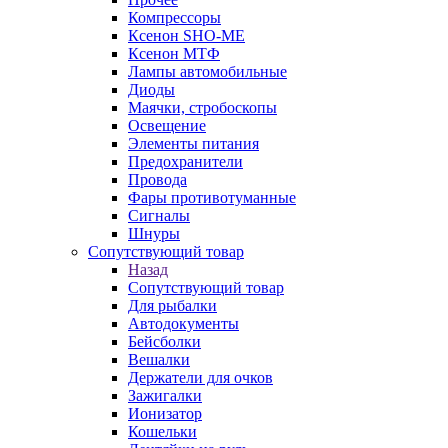
Компрессоры
Ксенон SHO-ME
Ксенон МТФ
Лампы автомобильные
Диоды
Маячки, стробоскопы
Освещение
Элементы питания
Предохранители
Провода
Фары противотуманные
Сигналы
Шнуры
Сопутствующий товар
Назад
Сопутствующий товар
Для рыбалки
Автодокументы
Бейсболки
Вешалки
Держатели для очков
Зажигалки
Ионизатор
Кошельки