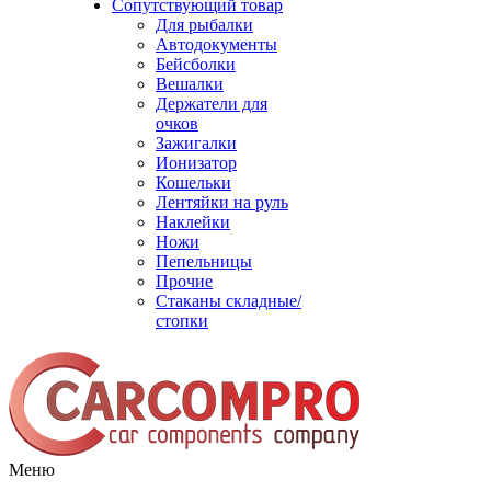
Сопутствующий товар
Для рыбалки
Автодокументы
Бейсболки
Вешалки
Держатели для
очков
Зажигалки
Ионизатор
Кошельки
Лентяйки на руль
Наклейки
Ножи
Пепельницы
Прочие
Стаканы складные/
стопки
Меню