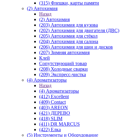
(315) Флешки, карты памяти
(2) Автохимия
Назад
(2) Автохимия
(203) Автохимия для кузова
(202) Автохимия для двигателя (ДВС)
(205) Автохимия для стёкол
(204) Автохимия для салона
(206) Автохимия для шин и дисков
(207) Зимняя автохимия
Клей
Сопутствующий товар
(208) Холодные сварки
(209) Экспреcс-чистка
(4) Ароматизаторы
Назад
(4) Ароматизаторы
(412) Excellent
(409) Contact
(403) AREON
(421) ДЕРЕВО
(418) SLIM
(411) DR MARCUS
(422) Елка
(5) Инструменты и Оборудование