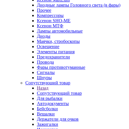
Диодные лампы Головного света (в фары)
Прочее
Компрессоры
Ксенон SHO-ME
Ксенон МТФ
Лампы автомобильные
Диоды
Маячки, стробоскопы
Освещение
Элементы питания
Предохранители
Провода
Фары противотуманные
Сигналы
Шнуры
Сопутствующий товар
Назад
Сопутствующий товар
Для рыбалки
Автодокументы
Бейсболки
Вешалки
Держатели для очков
Зажигалки