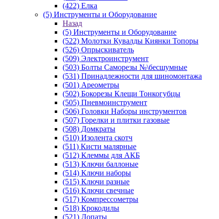
(422) Елка
(5) Инструменты и Оборудование
Назад
(5) Инструменты и Оборудование
(522) Молотки Кувалды Киянки Топоры
(526) Опрыскиватель
(509) Электроинструмент
(503) Болты Саморезы №\бесшумные
(531) Принадлежности для шиномонтажа
(501) Ареометры
(502) Бокорезы Клещи Тонкогубцы
(505) Пневмоинструмент
(506) Головки Наборы инструментов
(507) Горелки и плитки газовые
(508) Домкраты
(510) Изолента скотч
(511) Кисти малярные
(512) Клеммы для АКБ
(513) Ключи баллоные
(514) Ключи наборы
(515) Ключи разные
(516) Ключи свечные
(517) Компрессометры
(518) Крокодилы
(521) Лопаты