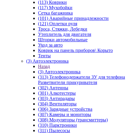
(113) Коврики
(117) Мухобойки
Сетка багажника
(101) Аварийные принадлежности
(121) Оплетки руля
Троса, Стяжки, Лебедки
Утеплитель для двигателя
Шторки автомобильные
Уход за авто
Коврик на панель приборов\ Корыто
Тенты
(3) Автоэлектроника
Назад
(3) Автоэлектроника
(313) Телефонодержатели ЗУ для телефона
Разветвители прикуривателя
(302) Антенны
(301) Алкотестеры
(303) Антирадары
(304) Вентиляторы
(306) Зарядные устройства
(307) Камеры и мониторы
(308) Модуляторы (трансмиттеры)
(310) Парктроники
(311) Пылесосы