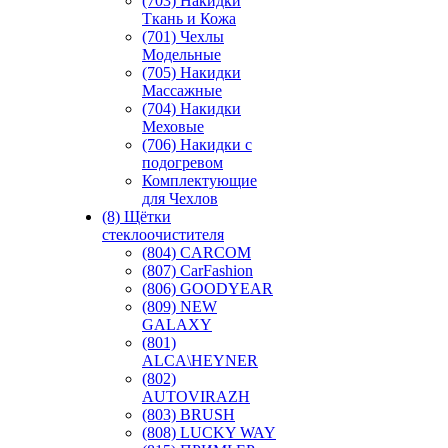
(703) Накидки
Ткань и Кожа
(701) Чехлы
Модельные
(705) Накидки
Массажные
(704) Накидки
Меховые
(706) Накидки с
подогревом
Комплектующие
для Чехлов
(8) Щётки
стеклоочистителя
(804) CARCOM
(807) CarFashion
(806) GOODYEAR
(809) NEW
GALAXY
(801)
ALCA\HEYNER
(802)
AUTOVIRAZH
(803) BRUSH
(808) LUCKY WAY