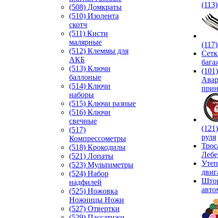
(113
(508) Домкраты
(510) Изолента
скотч
(511) Кисти
малярные
(117
(512) Клеммы для
Сетк
АКБ
бага
(513) Ключи
(101)
баллоные
Ава
(514) Ключи
прин
наборы
(515) Ключи разные
(516) Ключи
свечные
(121
(517)
руля
Компрессометры
Трос
(518) Крокодилы
Лебе
(521) Лопаты
Утеп
(523) Мультиметры
двиг
(524) Набор
Што
надфилей
авто
(525) Ножовка
Ножницы Ножи
(527) Отвертки
(529) Пассатижи