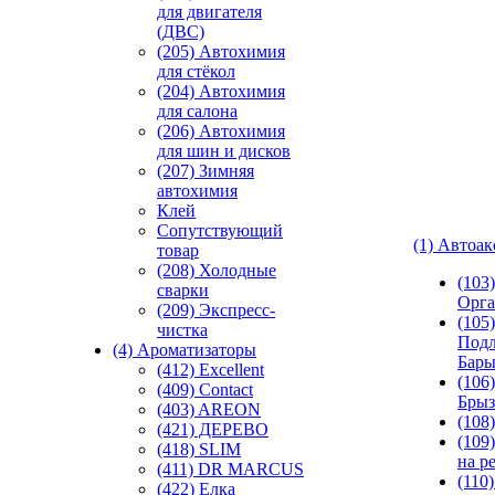
для двигателя
(ДВС)
(205) Автохимия
для стёкол
(204) Автохимия
для салона
(206) Автохимия
для шин и дисков
(207) Зимняя
автохимия
Клей
Сопутствующий
(1) Автоа
товар
(208) Холодные
(103
сварки
Орга
(209) Экспреcс-
(105)
чистка
Подл
(4) Ароматизаторы
Бар
(412) Excellent
(106)
(409) Contact
Брыз
(403) AREON
(108
(421) ДЕРЕВО
(109
(418) SLIM
на р
(411) DR MARCUS
(110
(422) Елка