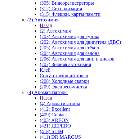
(305) Видеорегистраторы
(312) Сигнализация
(315) Флешки, карты памяти
(2) Автохимия
Назад
(2) Автохимия
(203) Автохимия для кузова
(202) Автохимия для двигателя (ДВС)
(205) Автохимия для стёкол
(204) Автохимия для салона
(206) Автохимия для шин и дисков
(207) Зимняя автохимия
Клей
Сопутствующий товар
(208) Холодные сварки
(209) Экспреcс-чистка
(4) Ароматизаторы
Назад
(4) Ароматизаторы
(412) Excellent
(409) Contact
(403) AREON
(421) ДЕРЕВО
(418) SLIM
(411) DR MARCUS