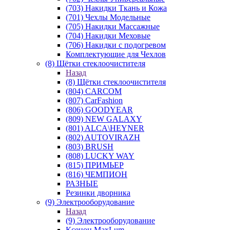
(703) Накидки Ткань и Кожа
(701) Чехлы Модельные
(705) Накидки Массажные
(704) Накидки Меховые
(706) Накидки с подогревом
Комплектующие для Чехлов
(8) Щётки стеклоочистителя
Назад
(8) Щётки стеклоочистителя
(804) CARCOM
(807) CarFashion
(806) GOODYEAR
(809) NEW GALAXY
(801) ALCA\HEYNER
(802) AUTOVIRAZH
(803) BRUSH
(808) LUCKY WAY
(815) ПРИМЬЕР
(816) ЧЕМПИОН
РАЗНЫЕ
Резинки дворника
(9) Электрооборудование
Назад
(9) Электрооборудование
Ксенон MaxLum