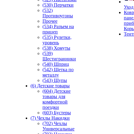
(530) Перчатки
Уход
(532)
Ковр
Противоугоны
пане
Прочее
приб
(534) Разъем на
Кор
прицеп
Тен
(535) Рулетки,
уровень
(538) Хомуты
(539)
Шестигранники
(540) Шприц
(542) Щетка по
металлу
(543) Щупы
(6) Детские товары
(604) Детские
товары для
комфортной
поездки
(603) Бустеры
(7) Чехлы Накидки
(702) Чехлы
Универсальные