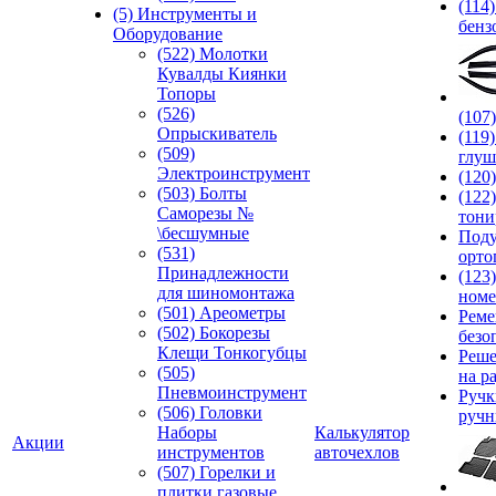
(114
(5) Инструменты и
бенз
Оборудование
(522) Молотки
Кувалды Киянки
Топоры
(526)
(107
Опрыскиватель
(119
(509)
глуш
Электроинструмент
(120
(503) Болты
(122
Саморезы №
тони
\бесшумные
Под
(531)
орто
Принадлежности
(123
для шиномонтажа
номе
(501) Ареометры
Реме
(502) Бокорезы
безо
Клещи Тонкогубцы
Реше
(505)
на р
Пневмоинструмент
Руч
(506) Головки
ручн
Наборы
Калькулятор
Акции
инструментов
авточехлов
(507) Горелки и
плитки газовые