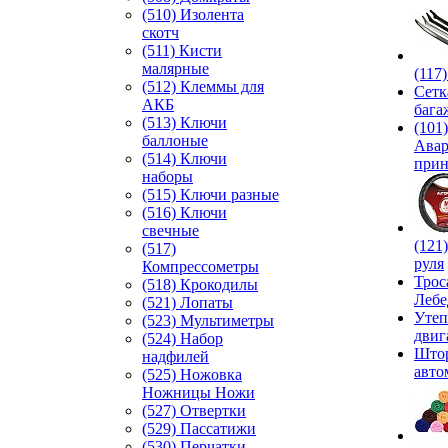
(510) Изолента
скотч
(511) Кисти
малярные
(117
(512) Клеммы для
Сетк
АКБ
бага
(513) Ключи
(101)
баллоные
Ава
(514) Ключи
прин
наборы
(515) Ключи разные
(516) Ключи
свечные
(121
(517)
руля
Компрессометры
Трос
(518) Крокодилы
Лебе
(521) Лопаты
Утеп
(523) Мультиметры
двиг
(524) Набор
Што
надфилей
авто
(525) Ножовка
Ножницы Ножи
(527) Отвертки
(529) Пассатижи
(530) Перчатки