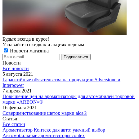
Будьте всегда в курсе!
Узнавайте о скидках и акциях первым
Новости магазина
Новости
Все новости
5 августа 2021
Гарантийные обязательства на продукцию Silverstone и
Interpower
7 апреля 2021
Повышение цен на ароматизаторы для автомобилей торговой
марки «AREON»®
16 февраля 2021
Совершенствование щеток марки alca®
Статьи
Все статьи
Ароматизатор Контекс для авто: удачный выбор
Автомобильные ароматизаторы contex