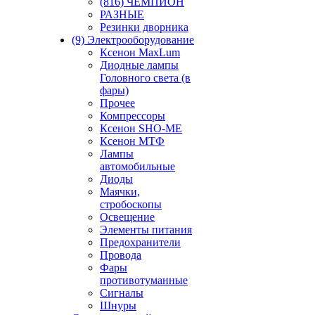
(816) ЧЕМПИОН
РАЗНЫЕ
Резинки дворника
(9) Электрооборудование
Ксенон MaxLum
Диодные лампы
Головного света (в
фары)
Прочее
Компрессоры
Ксенон SHO-ME
Ксенон МТФ
Лампы
автомобильные
Диоды
Маячки,
стробоскопы
Освещение
Элементы питания
Предохранители
Провода
Фары
противотуманные
Сигналы
Шнуры