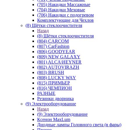
(705) Накидки Массажные
(704) Накидки Меховые
(706) Накидки с подогревом
Комплектующие для Чехлов
(8) Щётки стеклоочистителя
Назад
(8) Щётки стеклоочистителя
(804) CARCOM
(807) CarFashion
(806) GOODYEAR
(809) NEW GALAXY
(801) ALCA\HEYNER
(802) AUTOVIRAZH
(803) BRUSH
(808) LUCKY WAY
(815) ПРИМЬЕР
(816) ЧЕМПИОН
РАЗНЫЕ
Резинки дворника
(9) Электрооборудование
Назад
(9) Электрооборудование
Ксенон MaxLum
Диодные лампы Головного света (в фары)
Прочее