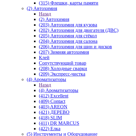
(315) Флешки, карты памяти
(2) Автохимия
Назад
(2) Автохимия
(203) Автохимия для кузова
(202) Автохимия для двигателя (ДВС)
(205) Автохимия для стёкол
(204) Автохимия для салона
(206) Автохимия для шин и дисков
(207) Зимняя автохимия
Клей
Сопутствующий товар
(208) Холодные сварки
(209) Экспреcс-чистка
(4) Ароматизаторы
Назад
(4) Ароматизаторы
(412) Excellent
(409) Contact
(403) AREON
(421) ДЕРЕВО
(418) SLIM
(411) DR MARCUS
(422) Елка
(5) Инструменты и Оборудование