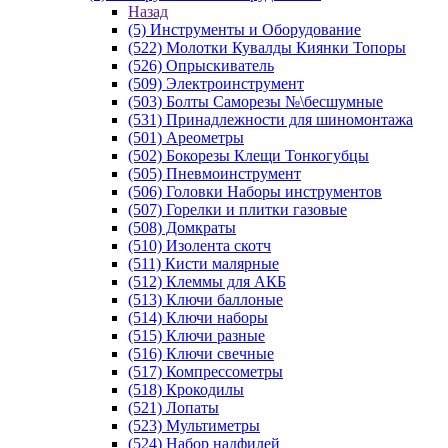
Назад
(5) Инструменты и Оборудование
(522) Молотки Кувалды Киянки Топоры
(526) Опрыскиватель
(509) Электроинструмент
(503) Болты Саморезы №\бесшумные
(531) Принадлежности для шиномонтажа
(501) Ареометры
(502) Бокорезы Клещи Тонкогубцы
(505) Пневмоинструмент
(506) Головки Наборы инструментов
(507) Горелки и плитки газовые
(508) Домкраты
(510) Изолента скотч
(511) Кисти малярные
(512) Клеммы для АКБ
(513) Ключи баллоные
(514) Ключи наборы
(515) Ключи разные
(516) Ключи свечные
(517) Компрессометры
(518) Крокодилы
(521) Лопаты
(523) Мультиметры
(524) Набор надфилей