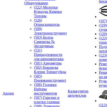
бенз
Оборудование
(522) Молотки
Кувалды Киянки
Топоры
(526)
(107
Опрыскиватель
(119
(509)
глуш
Электроинструмент
(120
(503) Болты
(122
Саморезы №
тони
\бесшумные
Под
(531)
орто
Принадлежности
(123
для шиномонтажа
номе
(501) Ареометры
Реме
(502) Бокорезы
безо
Клещи Тонкогубцы
Реше
(505)
на р
Пневмоинструмент
Руч
(506) Головки
ручн
Наборы
Калькулятор
Акции
инструментов
авточехлов
(507) Горелки и
плитки газовые
(113
(508) Домкраты