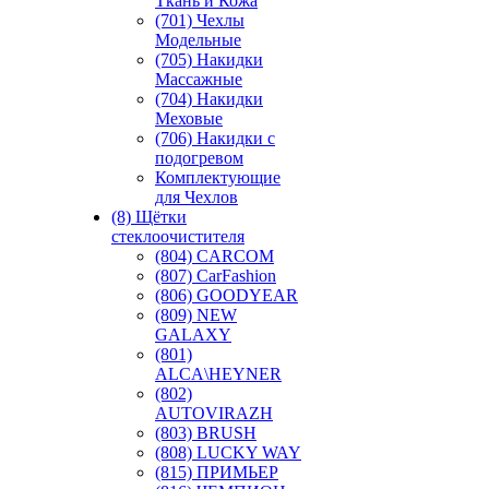
Ткань и Кожа
(701) Чехлы
Модельные
(705) Накидки
Массажные
(704) Накидки
Меховые
(706) Накидки с
подогревом
Комплектующие
для Чехлов
(8) Щётки
стеклоочистителя
(804) CARCOM
(807) CarFashion
(806) GOODYEAR
(809) NEW
GALAXY
(801)
ALCA\HEYNER
(802)
AUTOVIRAZH
(803) BRUSH
(808) LUCKY WAY
(815) ПРИМЬЕР