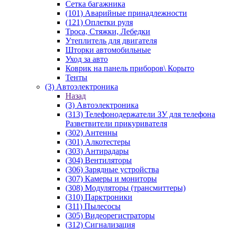
Сетка багажника
(101) Аварийные принадлежности
(121) Оплетки руля
Троса, Стяжки, Лебедки
Утеплитель для двигателя
Шторки автомобильные
Уход за авто
Коврик на панель приборов\ Корыто
Тенты
(3) Автоэлектроника
Назад
(3) Автоэлектроника
(313) Телефонодержатели ЗУ для телефона
Разветвители прикуривателя
(302) Антенны
(301) Алкотестеры
(303) Антирадары
(304) Вентиляторы
(306) Зарядные устройства
(307) Камеры и мониторы
(308) Модуляторы (трансмиттеры)
(310) Парктроники
(311) Пылесосы
(305) Видеорегистраторы
(312) Сигнализация