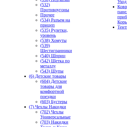
Уход
(532)
Ковр
Противоугоны
пане
Прочее
приб
(534) Разъем на
Кор
прицеп
Тен
(535) Рулетки,
уровень
(538) Хомуты
(539)
Шестигранники
(540) Шприц
(542) Щетка по
металлу
(543) Щупы
(6) Детские товары
(604) Детские
товары для
комфортной
поездки
(603) Бустеры
(7) Чехлы Накидки
(702) Чехлы
Универсальные
(703) Накидки