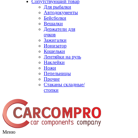
Сопутствующий товар
Для рыбалки
Автодокументы
Бейсболки
Вешалки
Держатели для
очков
Зажигалки
Ионизатор
Кошельки
Лентяйки на руль
Наклейки
Ножи
Пепельницы
Прочие
Стаканы складные/
стопки
Меню