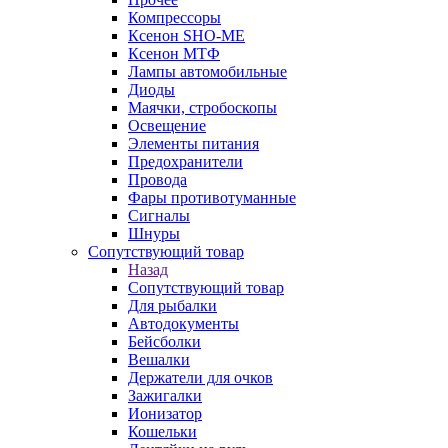
Компрессоры
Ксенон SHO-ME
Ксенон МТФ
Лампы автомобильные
Диоды
Маячки, стробоскопы
Освещение
Элементы питания
Предохранители
Провода
Фары противотуманные
Сигналы
Шнуры
Сопутствующий товар
Назад
Сопутствующий товар
Для рыбалки
Автодокументы
Бейсболки
Вешалки
Держатели для очков
Зажигалки
Ионизатор
Кошельки