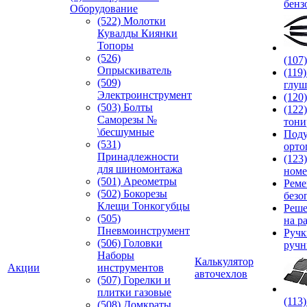
бенз
Оборудование
(522) Молотки
Кувалды Киянки
Топоры
(526)
(107
Опрыскиватель
(119
(509)
глуш
Электроинструмент
(120
(503) Болты
(122
Саморезы №
тони
\бесшумные
Под
(531)
орто
Принадлежности
(123
для шиномонтажа
номе
(501) Ареометры
Реме
(502) Бокорезы
безо
Клещи Тонкогубцы
Реше
(505)
на р
Пневмоинструмент
Руч
(506) Головки
ручн
Наборы
Калькулятор
Акции
инструментов
авточехлов
(507) Горелки и
плитки газовые
(113
(508) Домкраты