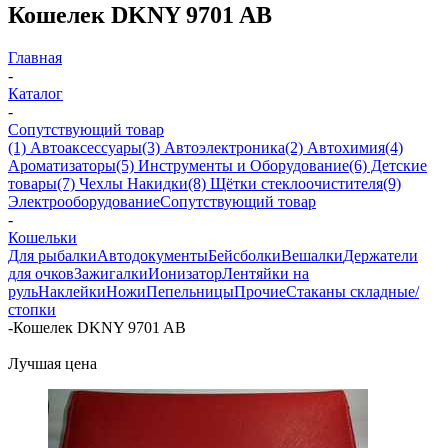
Кошелек DKNY 9701 AB
Главная
-
Каталог
-
Сопутствующий товар
(1) Автоаксессуары
(3) Автоэлектроника
(2) Автохимия
(4)
Ароматизаторы
(5) Инструменты и Оборудование
(6) Детские
товары
(7) Чехлы Накидки
(8) Щётки стеклоочистителя
(9)
Электрооборудование
Сопутствующий товар
-
Кошельки
Для рыбалки
Автодокументы
Бейсболки
Вешалки
Держатели
для очков
Зажигалки
Ионизатор
Лентяйки на
руль
Наклейки
Ножи
Пепельницы
Прочие
Стаканы складные/
стопки
-
Кошелек DKNY 9701 AB
Лучшая цена