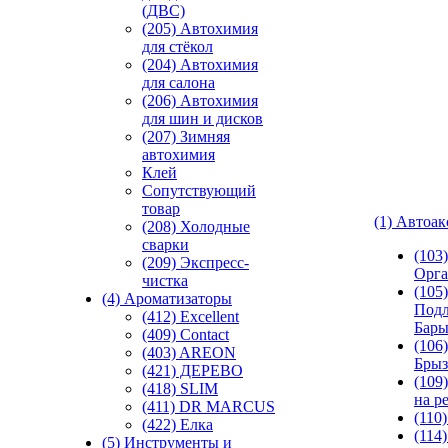
(ДВС)
(205) Автохимия
для стёкол
(204) Автохимия
для салона
(206) Автохимия
для шин и дисков
(207) Зимняя
автохимия
Клей
Сопутствующий
товар
(1) Автоа
(208) Холодные
сварки
(103
(209) Экспреcс-
Орга
чистка
(105)
(4) Ароматизаторы
Подл
(412) Excellent
Бар
(409) Contact
(106)
(403) AREON
Брыз
(421) ДЕРЕВО
(109
(418) SLIM
на р
(411) DR MARCUS
(110
(422) Елка
(114
(5) Инструменты и