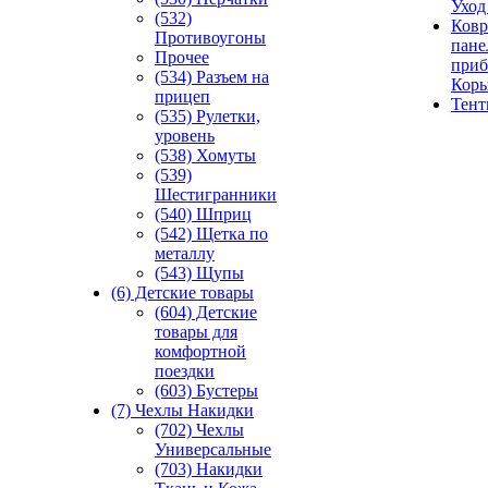
Уход
(532)
Ковр
Противоугоны
пане
Прочее
приб
(534) Разъем на
Кор
прицеп
Тен
(535) Рулетки,
уровень
(538) Хомуты
(539)
Шестигранники
(540) Шприц
(542) Щетка по
металлу
(543) Щупы
(6) Детские товары
(604) Детские
товары для
комфортной
поездки
(603) Бустеры
(7) Чехлы Накидки
(702) Чехлы
Универсальные
(703) Накидки