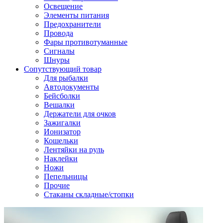
Освещение
Элементы питания
Предохранители
Провода
Фары противотуманные
Сигналы
Шнуры
Сопутствующий товар
Для рыбалки
Автодокументы
Бейсболки
Вешалки
Держатели для очков
Зажигалки
Ионизатор
Кошельки
Лентяйки на руль
Наклейки
Ножи
Пепельницы
Прочие
Стаканы складные/стопки