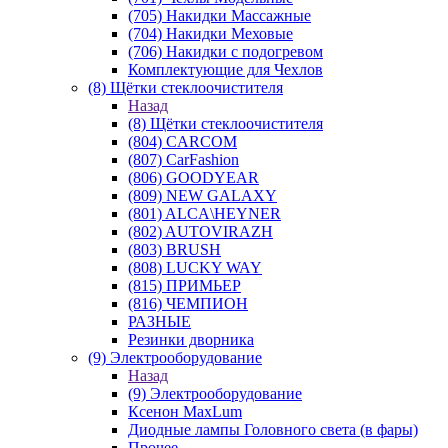
(705) Накидки Массажные
(704) Накидки Меховые
(706) Накидки с подогревом
Комплектующие для Чехлов
(8) Щётки стеклоочистителя
Назад
(8) Щётки стеклоочистителя
(804) CARCOM
(807) CarFashion
(806) GOODYEAR
(809) NEW GALAXY
(801) ALCA\HEYNER
(802) AUTOVIRAZH
(803) BRUSH
(808) LUCKY WAY
(815) ПРИМЬЕР
(816) ЧЕМПИОН
РАЗНЫЕ
Резинки дворника
(9) Электрооборудование
Назад
(9) Электрооборудование
Ксенон MaxLum
Диодные лампы Головного света (в фары)
Прочее