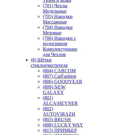
Ткань и Кожа
(701) Чехлы
Модельные
(705) Накидки
Массажные
(704) Накидки
Меховые
(706) Накидки с
подогревом
Комплектующие
для Чехлов
(8) Щётки
стеклоочистителя
(804) CARCOM
(807) CarFashion
(806) GOODYEAR
(809) NEW
GALAXY
(801)
ALCA\HEYNER
(802)
AUTOVIRAZH
(803) BRUSH
(808) LUCKY WAY
(815) ПРИМЬЕР