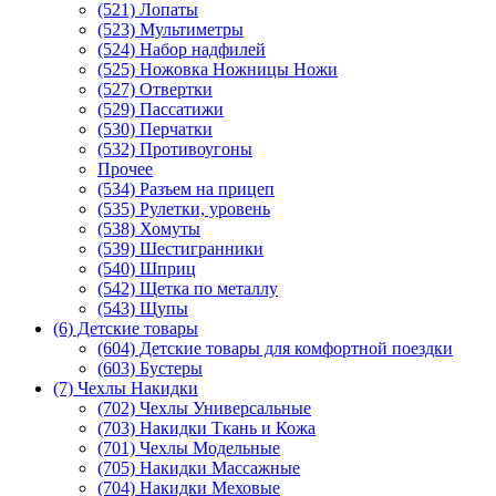
(521) Лопаты
(523) Мультиметры
(524) Набор надфилей
(525) Ножовка Ножницы Ножи
(527) Отвертки
(529) Пассатижи
(530) Перчатки
(532) Противоугоны
Прочее
(534) Разъем на прицеп
(535) Рулетки, уровень
(538) Хомуты
(539) Шестигранники
(540) Шприц
(542) Щетка по металлу
(543) Щупы
(6) Детские товары
(604) Детские товары для комфортной поездки
(603) Бустеры
(7) Чехлы Накидки
(702) Чехлы Универсальные
(703) Накидки Ткань и Кожа
(701) Чехлы Модельные
(705) Накидки Массажные
(704) Накидки Меховые