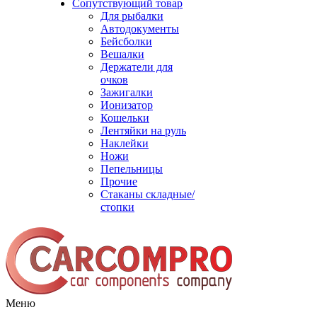
Сопутствующий товар
Для рыбалки
Автодокументы
Бейсболки
Вешалки
Держатели для
очков
Зажигалки
Ионизатор
Кошельки
Лентяйки на руль
Наклейки
Ножи
Пепельницы
Прочие
Стаканы складные/
стопки
Меню