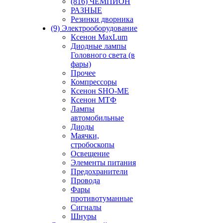
(816) ЧЕМПИОН
РАЗНЫЕ
Резинки дворника
(9) Электрооборудование
Ксенон MaxLum
Диодные лампы
Головного света (в
фары)
Прочее
Компрессоры
Ксенон SHO-ME
Ксенон МТФ
Лампы
автомобильные
Диоды
Маячки,
стробоскопы
Освещение
Элементы питания
Предохранители
Провода
Фары
противотуманные
Сигналы
Шнуры