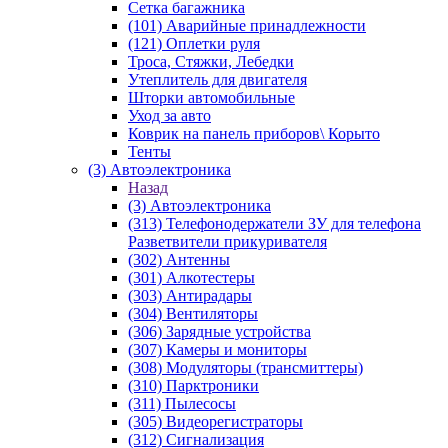
Сетка багажника
(101) Аварийные принадлежности
(121) Оплетки руля
Троса, Стяжки, Лебедки
Утеплитель для двигателя
Шторки автомобильные
Уход за авто
Коврик на панель приборов\ Корыто
Тенты
(3) Автоэлектроника
Назад
(3) Автоэлектроника
(313) Телефонодержатели ЗУ для телефона
Разветвители прикуривателя
(302) Антенны
(301) Алкотестеры
(303) Антирадары
(304) Вентиляторы
(306) Зарядные устройства
(307) Камеры и мониторы
(308) Модуляторы (трансмиттеры)
(310) Парктроники
(311) Пылесосы
(305) Видеорегистраторы
(312) Сигнализация