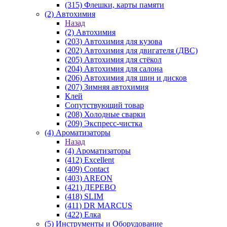
(315) Флешки, карты памяти
(2) Автохимия
Назад
(2) Автохимия
(203) Автохимия для кузова
(202) Автохимия для двигателя (ДВС)
(205) Автохимия для стёкол
(204) Автохимия для салона
(206) Автохимия для шин и дисков
(207) Зимняя автохимия
Клей
Сопутствующий товар
(208) Холодные сварки
(209) Экспреcс-чистка
(4) Ароматизаторы
Назад
(4) Ароматизаторы
(412) Excellent
(409) Contact
(403) AREON
(421) ДЕРЕВО
(418) SLIM
(411) DR MARCUS
(422) Елка
(5) Инструменты и Оборудование