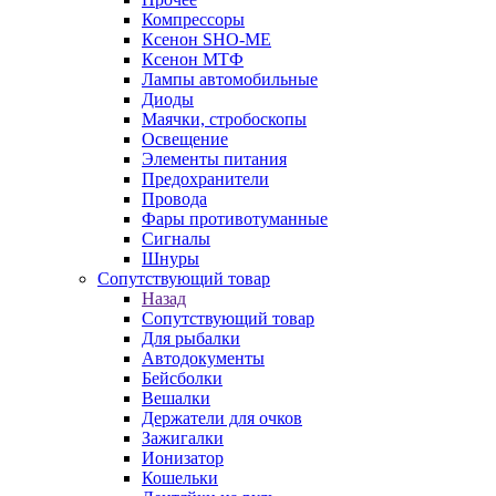
Компрессоры
Ксенон SHO-ME
Ксенон МТФ
Лампы автомобильные
Диоды
Маячки, стробоскопы
Освещение
Элементы питания
Предохранители
Провода
Фары противотуманные
Сигналы
Шнуры
Сопутствующий товар
Назад
Сопутствующий товар
Для рыбалки
Автодокументы
Бейсболки
Вешалки
Держатели для очков
Зажигалки
Ионизатор
Кошельки