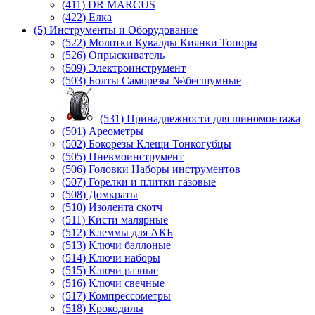
(411) DR MARCUS
(422) Елка
(5) Инструменты и Оборудование
(522) Молотки Кувалды Киянки Топоры
(526) Опрыскиватель
(509) Электроинструмент
(503) Болты Саморезы №\бесшумные
(531) Принадлежности для шиномонтажа
(501) Ареометры
(502) Бокорезы Клещи Тонкогубцы
(505) Пневмоинструмент
(506) Головки Наборы инструментов
(507) Горелки и плитки газовые
(508) Домкраты
(510) Изолента скотч
(511) Кисти малярные
(512) Клеммы для АКБ
(513) Ключи баллоные
(514) Ключи наборы
(515) Ключи разные
(516) Ключи свечные
(517) Компрессометры
(518) Крокодилы