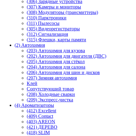
(306) Зарядные устройства
(307) Камеры и мониторы
(308) Модуляторы (трансмиттеры)
(310) Парктроники
(311) Пылесосы
(305) Видеорегистраторы
(312) Сигнализация
(315) Флешки, карты памяти
(2) Автохимия
(203) Автохимия для кузова
(202) Автохимия для двигателя (ДВС)
(205) Автохимия для стёкол
(204) Автохимия для салона
(206) Автохимия для шин и дисков
(207) Зимняя автохимия
Клей
Сопутствующий товар
(208) Холодные сварки
(209) Экспреcс-чистка
(4) Ароматизаторы
(412) Excellent
(409) Contact
(403) AREON
(421) ДЕРЕВО
(418) SLIM