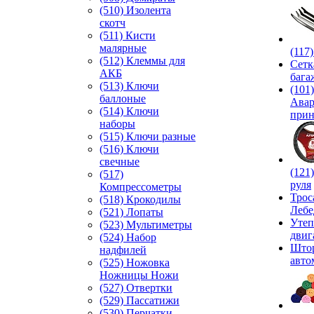
(510) Изолента
скотч
(511) Кисти
малярные
(117
(512) Клеммы для
Сетк
АКБ
бага
(513) Ключи
(101)
баллоные
Ава
(514) Ключи
прин
наборы
(515) Ключи разные
(516) Ключи
свечные
(121
(517)
руля
Компрессометры
Трос
(518) Крокодилы
Лебе
(521) Лопаты
Утеп
(523) Мультиметры
двиг
(524) Набор
Што
надфилей
авто
(525) Ножовка
Ножницы Ножи
(527) Отвертки
(529) Пассатижи
(530) Перчатки