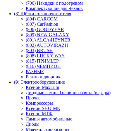
(706) Накидки с подогревом
Комплектующие для Чехлов
(8) Щётки стеклоочистителя
(804) CARCOM
(807) CarFashion
(806) GOODYEAR
(809) NEW GALAXY
(801) ALCA\HEYNER
(802) AUTOVIRAZH
(803) BRUSH
(808) LUCKY WAY
(815) ПРИМЬЕР
(816) ЧЕМПИОН
РАЗНЫЕ
Резинки дворника
(9) Электрооборудование
Ксенон MaxLum
Диодные лампы Головного света (в фары)
Прочее
Компрессоры
Ксенон SHO-ME
Ксенон МТФ
Лампы автомобильные
Диоды
Маячки, стробоскопы