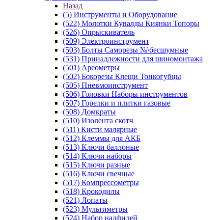
Назад
(5) Инструменты и Оборудование
(522) Молотки Кувалды Киянки Топоры
(526) Опрыскиватель
(509) Электроинструмент
(503) Болты Саморезы №\бесшумные
(531) Принадлежности для шиномонтажа
(501) Ареометры
(502) Бокорезы Клещи Тонкогубцы
(505) Пневмоинструмент
(506) Головки Наборы инструментов
(507) Горелки и плитки газовые
(508) Домкраты
(510) Изолента скотч
(511) Кисти малярные
(512) Клеммы для АКБ
(513) Ключи баллоные
(514) Ключи наборы
(515) Ключи разные
(516) Ключи свечные
(517) Компрессометры
(518) Крокодилы
(521) Лопаты
(523) Мультиметры
(524) Набор надфилей