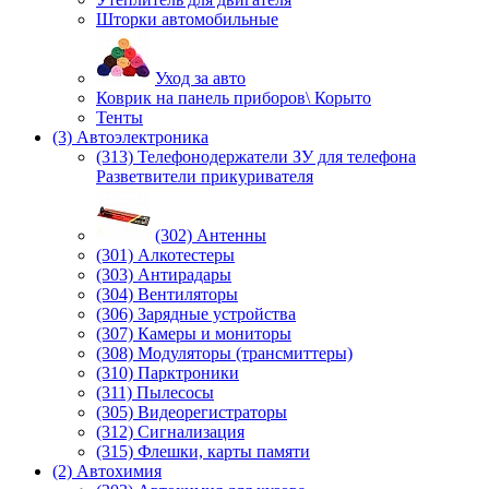
Шторки автомобильные
Уход за авто
Коврик на панель приборов\ Корыто
Тенты
(3) Автоэлектроника
(313) Телефонодержатели ЗУ для телефона
Разветвители прикуривателя
(302) Антенны
(301) Алкотестеры
(303) Антирадары
(304) Вентиляторы
(306) Зарядные устройства
(307) Камеры и мониторы
(308) Модуляторы (трансмиттеры)
(310) Парктроники
(311) Пылесосы
(305) Видеорегистраторы
(312) Сигнализация
(315) Флешки, карты памяти
(2) Автохимия