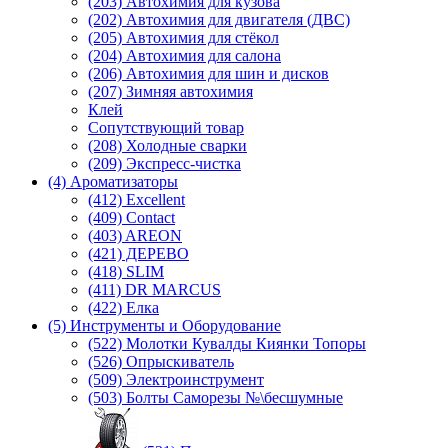
(203) Автохимия для кузова
(202) Автохимия для двигателя (ДВС)
(205) Автохимия для стёкол
(204) Автохимия для салона
(206) Автохимия для шин и дисков
(207) Зимняя автохимия
Клей
Сопутствующий товар
(208) Холодные сварки
(209) Экспреcс-чистка
(4) Ароматизаторы
(412) Excellent
(409) Contact
(403) AREON
(421) ДЕРЕВО
(418) SLIM
(411) DR MARCUS
(422) Елка
(5) Инструменты и Оборудование
(522) Молотки Кувалды Киянки Топоры
(526) Опрыскиватель
(509) Электроинструмент
(503) Болты Саморезы №\бесшумные