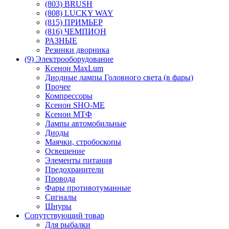
(803) BRUSH
(808) LUCKY WAY
(815) ПРИМЬЕР
(816) ЧЕМПИОН
РАЗНЫЕ
Резинки дворника
(9) Электрооборудование
Ксенон MaxLum
Диодные лампы Головного света (в фары)
Прочее
Компрессоры
Ксенон SHO-ME
Ксенон МТФ
Лампы автомобильные
Диоды
Маячки, стробоскопы
Освещение
Элементы питания
Предохранители
Провода
Фары противотуманные
Сигналы
Шнуры
Сопутствующий товар
Для рыбалки