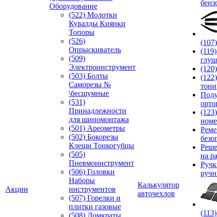
бенз
Оборудование
(522) Молотки
Кувалды Киянки
Топоры
(526)
(107
Опрыскиватель
(119
(509)
глуш
Электроинструмент
(120
(503) Болты
(122
Саморезы №
тони
\бесшумные
Под
(531)
орто
Принадлежности
(123
для шиномонтажа
номе
(501) Ареометры
Реме
(502) Бокорезы
безо
Клещи Тонкогубцы
Реше
(505)
на р
Пневмоинструмент
Руч
(506) Головки
ручн
Наборы
Калькулятор
Акции
инструментов
авточехлов
(507) Горелки и
плитки газовые
(113
(508) Домкраты