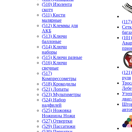
(510) Изолента
скотч
(511) Кисти
малярные
(117
(512) Клеммы для
Сетк
АКБ
бага
(513) Ключи
(101)
баллоные
Ава
(514) Ключи
прин
наборы
(515) Ключи разные
(516) Ключи
свечные
(121
(517)
руля
Компрессометры
Трос
(518) Крокодилы
Лебе
(521) Лопаты
Утеп
(523) Мультиметры
двиг
(524) Набор
Што
надфилей
авто
(525) Ножовка
Ножницы Ножи
(527) Отвертки
(529) Пассатижи
(530) Перчатки