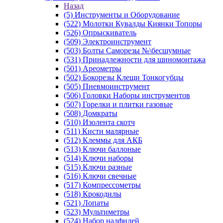
Назад
(5) Инструменты и Оборудование
(522) Молотки Кувалды Киянки Топоры
(526) Опрыскиватель
(509) Электроинструмент
(503) Болты Саморезы №\бесшумные
(531) Принадлежности для шиномонтажа
(501) Ареометры
(502) Бокорезы Клещи Тонкогубцы
(505) Пневмоинструмент
(506) Головки Наборы инструментов
(507) Горелки и плитки газовые
(508) Домкраты
(510) Изолента скотч
(511) Кисти малярные
(512) Клеммы для АКБ
(513) Ключи баллоные
(514) Ключи наборы
(515) Ключи разные
(516) Ключи свечные
(517) Компрессометры
(518) Крокодилы
(521) Лопаты
(523) Мультиметры
(524) Набор надфилей