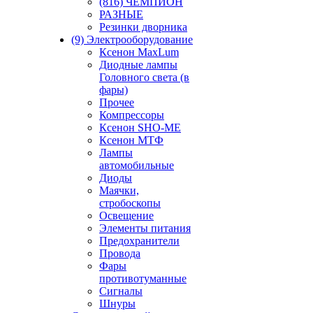
(816) ЧЕМПИОН
РАЗНЫЕ
Резинки дворника
(9) Электрооборудование
Ксенон MaxLum
Диодные лампы
Головного света (в
фары)
Прочее
Компрессоры
Ксенон SHO-ME
Ксенон МТФ
Лампы
автомобильные
Диоды
Маячки,
стробоскопы
Освещение
Элементы питания
Предохранители
Провода
Фары
противотуманные
Сигналы
Шнуры