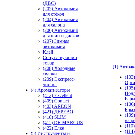
(ДВС)
(205) Автохимия
для стёкол
(204) Автохимия
для салона
(206) Автохимия
для шин и дисков
(207) Зимняя
автохимия
Клей
Сопутствующий
товар
(1) Автоа
(208) Холодные
сварки
(103
(209) Экспреcс-
Орга
чистка
(105)
(4) Ароматизаторы
Подл
(412) Excellent
Бар
(409) Contact
(106)
(403) AREON
Брыз
(421) ДЕРЕВО
(109
(418) SLIM
на р
(411) DR MARCUS
(110
(422) Елка
(114
(5) Инструменты и