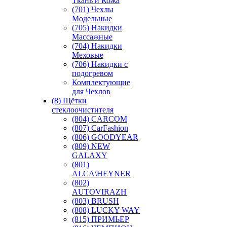
Ткань и Кожа
(701) Чехлы
Модельные
(705) Накидки
Массажные
(704) Накидки
Меховые
(706) Накидки с
подогревом
Комплектующие
для Чехлов
(8) Щётки
стеклоочистителя
(804) CARCOM
(807) CarFashion
(806) GOODYEAR
(809) NEW
GALAXY
(801)
ALCA\HEYNER
(802)
AUTOVIRAZH
(803) BRUSH
(808) LUCKY WAY
(815) ПРИМЬЕР