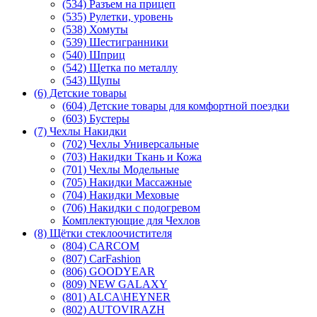
(534) Разъем на прицеп
(535) Рулетки, уровень
(538) Хомуты
(539) Шестигранники
(540) Шприц
(542) Щетка по металлу
(543) Щупы
(6) Детские товары
(604) Детские товары для комфортной поездки
(603) Бустеры
(7) Чехлы Накидки
(702) Чехлы Универсальные
(703) Накидки Ткань и Кожа
(701) Чехлы Модельные
(705) Накидки Массажные
(704) Накидки Меховые
(706) Накидки с подогревом
Комплектующие для Чехлов
(8) Щётки стеклоочистителя
(804) CARCOM
(807) CarFashion
(806) GOODYEAR
(809) NEW GALAXY
(801) ALCA\HEYNER
(802) AUTOVIRAZH