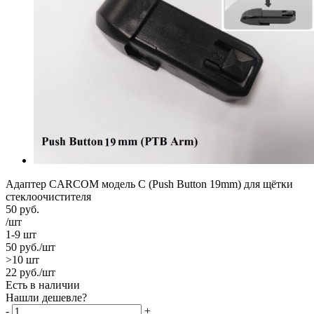
Адаптер CARCOM модель C (Push Button 19mm) для щётки
стеклоочистителя
50
руб.
/шт
1-9 шт
50
руб.
/шт
>10 шт
22
руб.
/шт
Есть в наличии
Нашли дешевле?
-
+