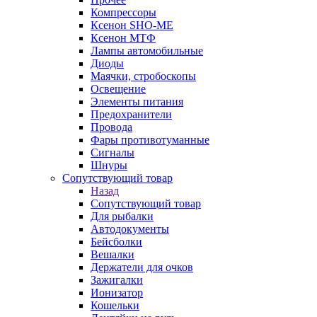
Компрессоры
Ксенон SHO-ME
Ксенон МТФ
Лампы автомобильные
Диоды
Маячки, стробоскопы
Освещение
Элементы питания
Предохранители
Провода
Фары противотуманные
Сигналы
Шнуры
Сопутствующий товар
Назад
Сопутствующий товар
Для рыбалки
Автодокументы
Бейсболки
Вешалки
Держатели для очков
Зажигалки
Ионизатор
Кошельки