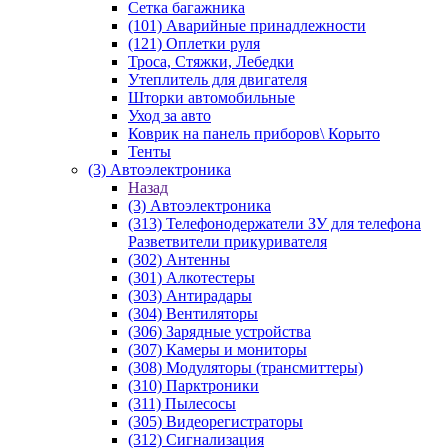
Сетка багажника
(101) Аварийные принадлежности
(121) Оплетки руля
Троса, Стяжки, Лебедки
Утеплитель для двигателя
Шторки автомобильные
Уход за авто
Коврик на панель приборов\ Корыто
Тенты
(3) Автоэлектроника
Назад
(3) Автоэлектроника
(313) Телефонодержатели ЗУ для телефона
Разветвители прикуривателя
(302) Антенны
(301) Алкотестеры
(303) Антирадары
(304) Вентиляторы
(306) Зарядные устройства
(307) Камеры и мониторы
(308) Модуляторы (трансмиттеры)
(310) Парктроники
(311) Пылесосы
(305) Видеорегистраторы
(312) Сигнализация