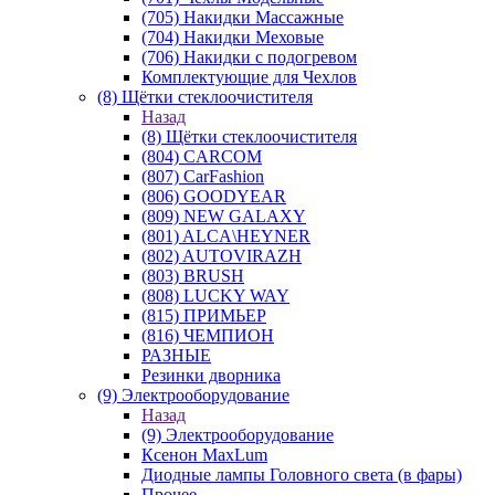
(705) Накидки Массажные
(704) Накидки Меховые
(706) Накидки с подогревом
Комплектующие для Чехлов
(8) Щётки стеклоочистителя
Назад
(8) Щётки стеклоочистителя
(804) CARCOM
(807) CarFashion
(806) GOODYEAR
(809) NEW GALAXY
(801) ALCA\HEYNER
(802) AUTOVIRAZH
(803) BRUSH
(808) LUCKY WAY
(815) ПРИМЬЕР
(816) ЧЕМПИОН
РАЗНЫЕ
Резинки дворника
(9) Электрооборудование
Назад
(9) Электрооборудование
Ксенон MaxLum
Диодные лампы Головного света (в фары)
Прочее