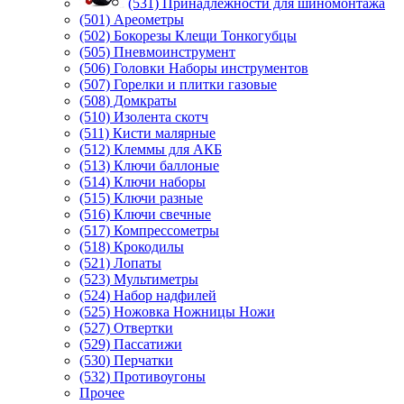
(531) Принадлежности для шиномонтажа
(501) Ареометры
(502) Бокорезы Клещи Тонкогубцы
(505) Пневмоинструмент
(506) Головки Наборы инструментов
(507) Горелки и плитки газовые
(508) Домкраты
(510) Изолента скотч
(511) Кисти малярные
(512) Клеммы для АКБ
(513) Ключи баллоные
(514) Ключи наборы
(515) Ключи разные
(516) Ключи свечные
(517) Компрессометры
(518) Крокодилы
(521) Лопаты
(523) Мультиметры
(524) Набор надфилей
(525) Ножовка Ножницы Ножи
(527) Отвертки
(529) Пассатижи
(530) Перчатки
(532) Противоугоны
Прочее