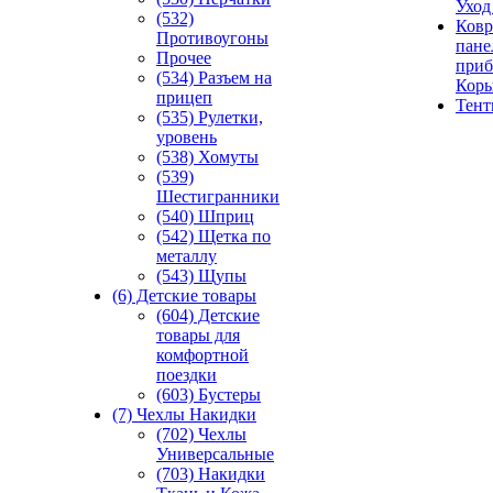
Уход
(532)
Ковр
Противоугоны
пане
Прочее
приб
(534) Разъем на
Кор
прицеп
Тен
(535) Рулетки,
уровень
(538) Хомуты
(539)
Шестигранники
(540) Шприц
(542) Щетка по
металлу
(543) Щупы
(6) Детские товары
(604) Детские
товары для
комфортной
поездки
(603) Бустеры
(7) Чехлы Накидки
(702) Чехлы
Универсальные
(703) Накидки