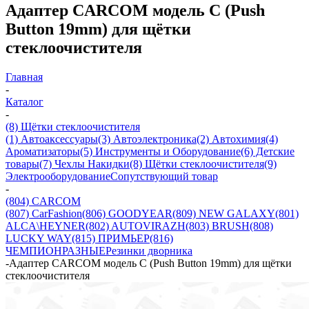
Адаптер CARCOM модель C (Push
Button 19mm) для щётки
стеклоочистителя
Главная
-
Каталог
-
(8) Щётки стеклоочистителя
(1) Автоаксессуары
(3) Автоэлектроника
(2) Автохимия
(4)
Ароматизаторы
(5) Инструменты и Оборудование
(6) Детские
товары
(7) Чехлы Накидки
(8) Щётки стеклоочистителя
(9)
Электрооборудование
Сопутствующий товар
-
(804) CARCOM
(807) CarFashion
(806) GOODYEAR
(809) NEW GALAXY
(801)
ALCA\HEYNER
(802) AUTOVIRAZH
(803) BRUSH
(808)
LUCKY WAY
(815) ПРИМЬЕР
(816)
ЧЕМПИОН
РАЗНЫЕ
Резинки дворника
-
Адаптер CARCOM модель C (Push Button 19mm) для щётки
стеклоочистителя