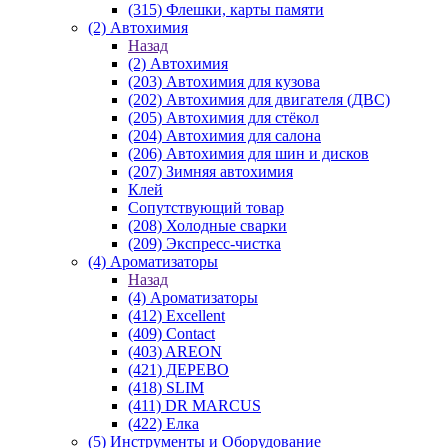
(315) Флешки, карты памяти
(2) Автохимия
Назад
(2) Автохимия
(203) Автохимия для кузова
(202) Автохимия для двигателя (ДВС)
(205) Автохимия для стёкол
(204) Автохимия для салона
(206) Автохимия для шин и дисков
(207) Зимняя автохимия
Клей
Сопутствующий товар
(208) Холодные сварки
(209) Экспреcс-чистка
(4) Ароматизаторы
Назад
(4) Ароматизаторы
(412) Excellent
(409) Contact
(403) AREON
(421) ДЕРЕВО
(418) SLIM
(411) DR MARCUS
(422) Елка
(5) Инструменты и Оборудование