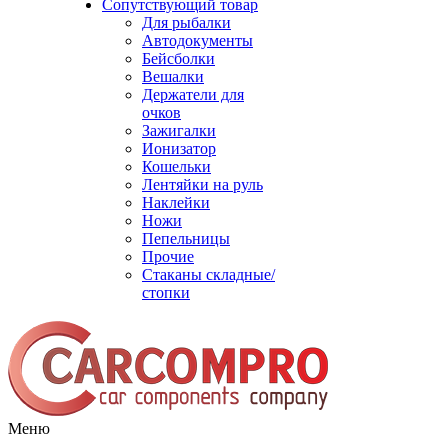
Сопутствующий товар
Для рыбалки
Автодокументы
Бейсболки
Вешалки
Держатели для
очков
Зажигалки
Ионизатор
Кошельки
Лентяйки на руль
Наклейки
Ножи
Пепельницы
Прочие
Стаканы складные/
стопки
Меню