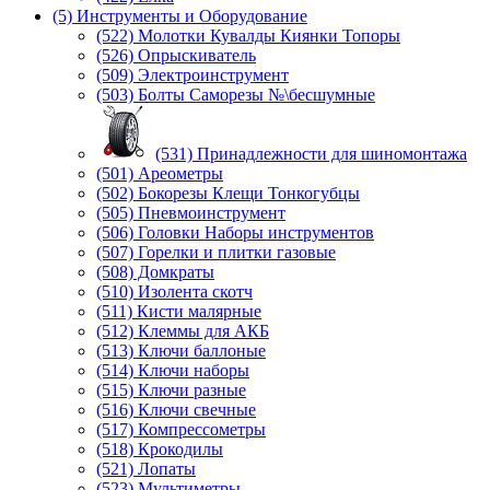
(5) Инструменты и Оборудование
(522) Молотки Кувалды Киянки Топоры
(526) Опрыскиватель
(509) Электроинструмент
(503) Болты Саморезы №\бесшумные
(531) Принадлежности для шиномонтажа
(501) Ареометры
(502) Бокорезы Клещи Тонкогубцы
(505) Пневмоинструмент
(506) Головки Наборы инструментов
(507) Горелки и плитки газовые
(508) Домкраты
(510) Изолента скотч
(511) Кисти малярные
(512) Клеммы для АКБ
(513) Ключи баллоные
(514) Ключи наборы
(515) Ключи разные
(516) Ключи свечные
(517) Компрессометры
(518) Крокодилы
(521) Лопаты
(523) Мультиметры