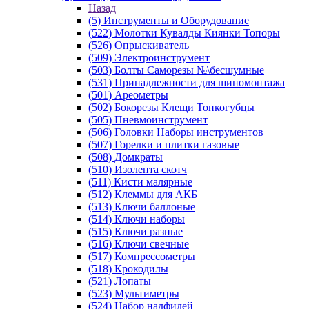
Назад
(5) Инструменты и Оборудование
(522) Молотки Кувалды Киянки Топоры
(526) Опрыскиватель
(509) Электроинструмент
(503) Болты Саморезы №\бесшумные
(531) Принадлежности для шиномонтажа
(501) Ареометры
(502) Бокорезы Клещи Тонкогубцы
(505) Пневмоинструмент
(506) Головки Наборы инструментов
(507) Горелки и плитки газовые
(508) Домкраты
(510) Изолента скотч
(511) Кисти малярные
(512) Клеммы для АКБ
(513) Ключи баллоные
(514) Ключи наборы
(515) Ключи разные
(516) Ключи свечные
(517) Компрессометры
(518) Крокодилы
(521) Лопаты
(523) Мультиметры
(524) Набор надфилей