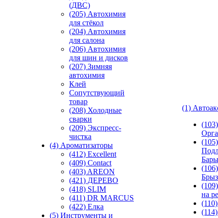
(ДВС)
(205) Автохимия
для стёкол
(204) Автохимия
для салона
(206) Автохимия
для шин и дисков
(207) Зимняя
автохимия
Клей
Сопутствующий
товар
(1) Автоа
(208) Холодные
сварки
(103
(209) Экспреcс-
Орга
чистка
(105)
(4) Ароматизаторы
Подл
(412) Excellent
Бар
(409) Contact
(106)
(403) AREON
Брыз
(421) ДЕРЕВО
(109
(418) SLIM
на р
(411) DR MARCUS
(110
(422) Елка
(114
(5) Инструменты и