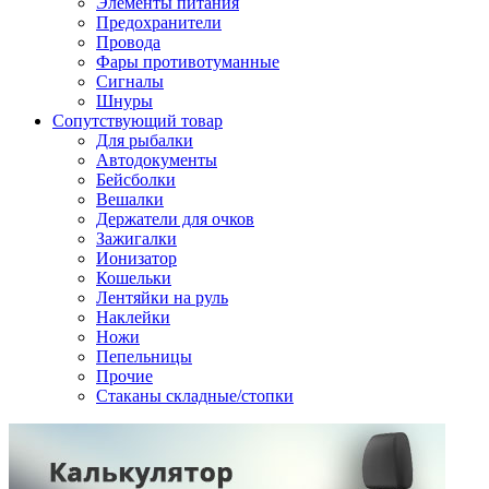
Элементы питания
Предохранители
Провода
Фары противотуманные
Сигналы
Шнуры
Сопутствующий товар
Для рыбалки
Автодокументы
Бейсболки
Вешалки
Держатели для очков
Зажигалки
Ионизатор
Кошельки
Лентяйки на руль
Наклейки
Ножи
Пепельницы
Прочие
Стаканы складные/стопки