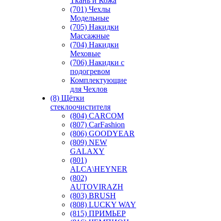
Ткань и Кожа
(701) Чехлы
Модельные
(705) Накидки
Массажные
(704) Накидки
Меховые
(706) Накидки с
подогревом
Комплектующие
для Чехлов
(8) Щётки
стеклоочистителя
(804) CARCOM
(807) CarFashion
(806) GOODYEAR
(809) NEW
GALAXY
(801)
ALCA\HEYNER
(802)
AUTOVIRAZH
(803) BRUSH
(808) LUCKY WAY
(815) ПРИМЬЕР