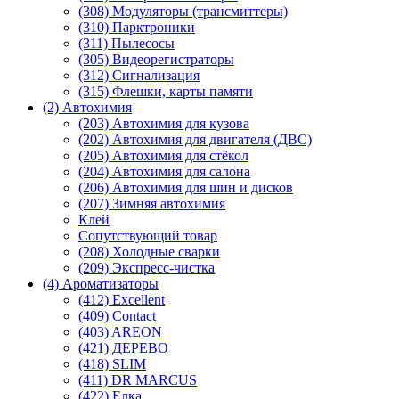
(308) Модуляторы (трансмиттеры)
(310) Парктроники
(311) Пылесосы
(305) Видеорегистраторы
(312) Сигнализация
(315) Флешки, карты памяти
(2) Автохимия
(203) Автохимия для кузова
(202) Автохимия для двигателя (ДВС)
(205) Автохимия для стёкол
(204) Автохимия для салона
(206) Автохимия для шин и дисков
(207) Зимняя автохимия
Клей
Сопутствующий товар
(208) Холодные сварки
(209) Экспреcс-чистка
(4) Ароматизаторы
(412) Excellent
(409) Contact
(403) AREON
(421) ДЕРЕВО
(418) SLIM
(411) DR MARCUS
(422) Елка