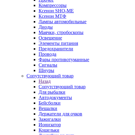
Компрессоры
Ксенон SHO-ME
Ксенон МТФ
Лампы автомобильные
Диоды
Маячки, стробоскопы
Освещение
Элементы питания
Предохранители
Провода
Фары противотуманные
Сигналы
Шнуры
Сопутствующий товар
Назад
Сопутствующий товар
Для рыбалки
Автодокументы
Бейсболки
Вешалки
Держатели для очков
Зажигалки
Ионизатор
Кошельки