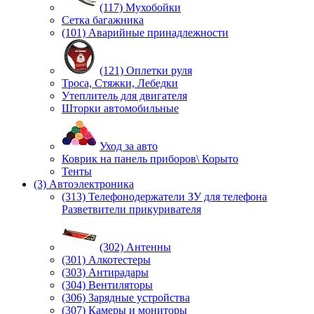
(117) Мухобойки
Сетка багажника
(101) Аварийные принадлежности
(121) Оплетки руля
Троса, Стяжки, Лебедки
Утеплитель для двигателя
Шторки автомобильные
Уход за авто
Коврик на панель приборов\ Корыто
Тенты
(3) Автоэлектроника
(313) Телефонодержатели ЗУ для телефона
Разветвители прикуривателя
(302) Антенны
(301) Алкотестеры
(303) Антирадары
(304) Вентиляторы
(306) Зарядные устройства
(307) Камеры и мониторы