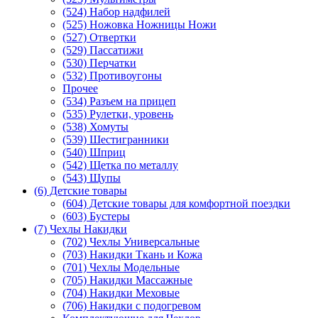
(524) Набор надфилей
(525) Ножовка Ножницы Ножи
(527) Отвертки
(529) Пассатижи
(530) Перчатки
(532) Противоугоны
Прочее
(534) Разъем на прицеп
(535) Рулетки, уровень
(538) Хомуты
(539) Шестигранники
(540) Шприц
(542) Щетка по металлу
(543) Щупы
(6) Детские товары
(604) Детские товары для комфортной поездки
(603) Бустеры
(7) Чехлы Накидки
(702) Чехлы Универсальные
(703) Накидки Ткань и Кожа
(701) Чехлы Модельные
(705) Накидки Массажные
(704) Накидки Меховые
(706) Накидки с подогревом