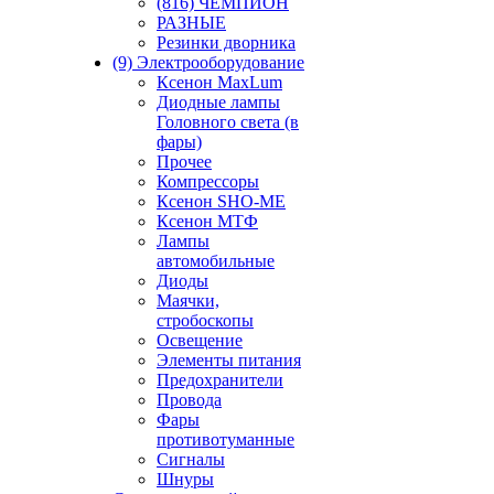
(816) ЧЕМПИОН
РАЗНЫЕ
Резинки дворника
(9) Электрооборудование
Ксенон MaxLum
Диодные лампы
Головного света (в
фары)
Прочее
Компрессоры
Ксенон SHO-ME
Ксенон МТФ
Лампы
автомобильные
Диоды
Маячки,
стробоскопы
Освещение
Элементы питания
Предохранители
Провода
Фары
противотуманные
Сигналы
Шнуры