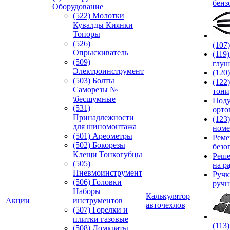
бенз
Оборудование
(522) Молотки
Кувалды Киянки
Топоры
(526)
(107
Опрыскиватель
(119
(509)
глуш
Электроинструмент
(120
(503) Болты
(122
Саморезы №
тони
\бесшумные
Под
(531)
орто
Принадлежности
(123
для шиномонтажа
номе
(501) Ареометры
Реме
(502) Бокорезы
безо
Клещи Тонкогубцы
Реше
(505)
на р
Пневмоинструмент
Руч
(506) Головки
ручн
Наборы
Калькулятор
Акции
инструментов
авточехлов
(507) Горелки и
плитки газовые
(113
(508) Домкраты