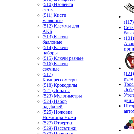
(510) Изолента
скотч
(511) Кисти
малярные
(117
(512) Клеммы для
Сетк
АКБ
бага
(513) Ключи
(101)
баллоные
Ава
(514) Ключи
прин
наборы
(515) Ключи разные
(516) Ключи
свечные
(121
(517)
руля
Компрессометры
Трос
(518) Крокодилы
Лебе
(521) Лопаты
Утеп
(523) Мультиметры
двиг
(524) Набор
Што
надфилей
авто
(525) Ножовка
Ножницы Ножи
(527) Отвертки
(529) Пассатижи
(530) Перчатки