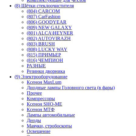
Комплектующие для Чехлов
(8) Щётки стеклоочистителя
(804) CARCOM
(807) CarFashion
(806) GOODYEAR
(809) NEW GALAXY
(801) ALCA\HEYNER
(802) AUTOVIRAZH
(803) BRUSH
(808) LUCKY WAY
(815) ПРИМЬЕР
(816) ЧЕМПИОН
РАЗНЫЕ
Резинки дворника
(9) Электрооборудование
Ксенон MaxLum
Диодные лампы Головного света (в фары)
Прочее
Компрессоры
Ксенон SHO-ME
Ксенон МТФ
Лампы автомобильные
Диоды
Маячки, стробоскопы
Освещение