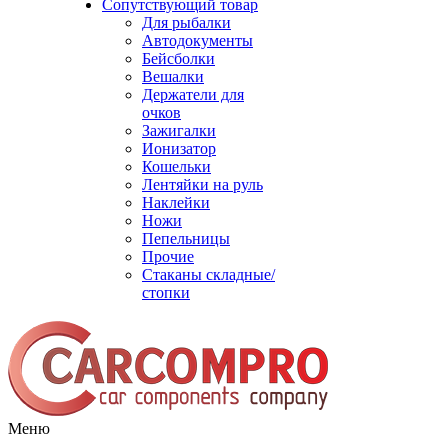
Сопутствующий товар
Для рыбалки
Автодокументы
Бейсболки
Вешалки
Держатели для
очков
Зажигалки
Ионизатор
Кошельки
Лентяйки на руль
Наклейки
Ножи
Пепельницы
Прочие
Стаканы складные/
стопки
Меню