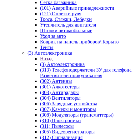
Сетка багажника
(101) Аварийные принадлежности
(121) Оплетки руля
Троса, Стяжки, Лебедки
Утеплитель для двигателя
Шторки автомобильные
Уход за авто
Коврик на панель приборов\ Корыто
Тенты
(3) Автоэлектроника
Назад
(3) Автоэлектроника
(313) Телефонодержатели ЗУ для телефона
Разветвители прикуривателя
(302) Антенны
(301) Алкотестеры
(303) Антирадары
(304) Вентиляторы
(306) Зарядные устройства
(307) Камеры и мониторы
(308) Модуляторы (трансмиттеры)
(310) Парктроники
(311) Пылесосы
(305) Видеорегистраторы
(312) Сигнализация