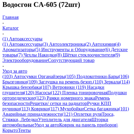
Водосгон СA-605 (72шт)
Главная
-
Каталог
-
(1) Автоаксессуары
(1) Автоаксессуары
(3) Автоэлектроника
(2) Автохимия
(4)
Ароматизаторы
(5) Инструменты и Оборудование
(6) Детские
товары
(7) Чехлы Накидки
(8) Щётки стеклоочистителя
(9)
Электрооборудование
Сопутствующий товар
-
Уход за авто
(103) Автосумки Органайзеры
(105) Подлокотники-Бары
(106)
Брызговики
(109) Заглушка на ремень безоп.
(110) Зеркала
(114)
Крышка бензобака
(107) Ветровики
(119) Насадки
глушителя
(120) Насосы
(122) Пленка тонировочная
Подушки
ортопедические
(123) Рамки номерного знака
Ремень
безопасности
Решетки/ сетки на радиатор
Ручки КПП
ручники
(113) Коврики
(117) Мухобойки
Сетка багажника
(101)
Аварийные принадлежности
(121) Оплетки руля
Троса,
Стяжки, Лебедки
Утеплитель для двигателя
Шторки
автомобильные
Уход за авто
Коврик на панель приборов\
Корыто
Тенты