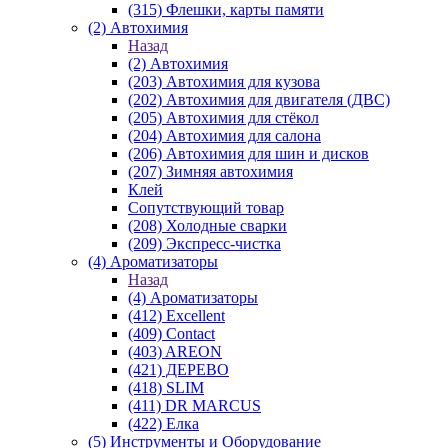
(315) Флешки, карты памяти
(2) Автохимия
Назад
(2) Автохимия
(203) Автохимия для кузова
(202) Автохимия для двигателя (ДВС)
(205) Автохимия для стёкол
(204) Автохимия для салона
(206) Автохимия для шин и дисков
(207) Зимняя автохимия
Клей
Сопутствующий товар
(208) Холодные сварки
(209) Экспреcс-чистка
(4) Ароматизаторы
Назад
(4) Ароматизаторы
(412) Excellent
(409) Contact
(403) AREON
(421) ДЕРЕВО
(418) SLIM
(411) DR MARCUS
(422) Елка
(5) Инструменты и Оборудование