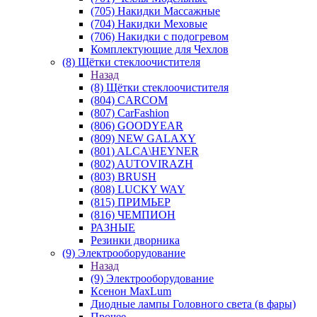
(705) Накидки Массажные
(704) Накидки Меховые
(706) Накидки с подогревом
Комплектующие для Чехлов
(8) Щётки стеклоочистителя
Назад
(8) Щётки стеклоочистителя
(804) CARCOM
(807) CarFashion
(806) GOODYEAR
(809) NEW GALAXY
(801) ALCA\HEYNER
(802) AUTOVIRAZH
(803) BRUSH
(808) LUCKY WAY
(815) ПРИМЬЕР
(816) ЧЕМПИОН
РАЗНЫЕ
Резинки дворника
(9) Электрооборудование
Назад
(9) Электрооборудование
Ксенон MaxLum
Диодные лампы Головного света (в фары)
Прочее