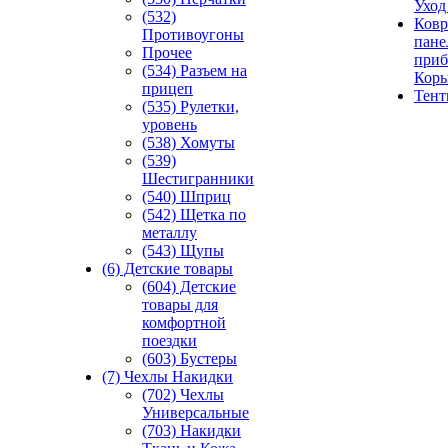
Уход
(532)
Ковр
Противоугоны
пане
Прочее
приб
(534) Разъем на
Кор
прицеп
Тен
(535) Рулетки,
уровень
(538) Хомуты
(539)
Шестигранники
(540) Шприц
(542) Щетка по
металлу
(543) Щупы
(6) Детские товары
(604) Детские
товары для
комфортной
поездки
(603) Бустеры
(7) Чехлы Накидки
(702) Чехлы
Универсальные
(703) Накидки