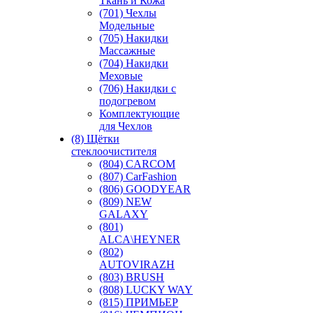
Ткань и Кожа
(701) Чехлы
Модельные
(705) Накидки
Массажные
(704) Накидки
Меховые
(706) Накидки с
подогревом
Комплектующие
для Чехлов
(8) Щётки
стеклоочистителя
(804) CARCOM
(807) CarFashion
(806) GOODYEAR
(809) NEW
GALAXY
(801)
ALCA\HEYNER
(802)
AUTOVIRAZH
(803) BRUSH
(808) LUCKY WAY
(815) ПРИМЬЕР