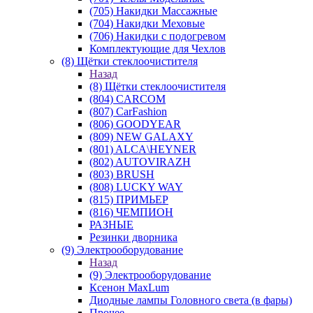
(705) Накидки Массажные
(704) Накидки Меховые
(706) Накидки с подогревом
Комплектующие для Чехлов
(8) Щётки стеклоочистителя
Назад
(8) Щётки стеклоочистителя
(804) CARCOM
(807) CarFashion
(806) GOODYEAR
(809) NEW GALAXY
(801) ALCA\HEYNER
(802) AUTOVIRAZH
(803) BRUSH
(808) LUCKY WAY
(815) ПРИМЬЕР
(816) ЧЕМПИОН
РАЗНЫЕ
Резинки дворника
(9) Электрооборудование
Назад
(9) Электрооборудование
Ксенон MaxLum
Диодные лампы Головного света (в фары)
Прочее