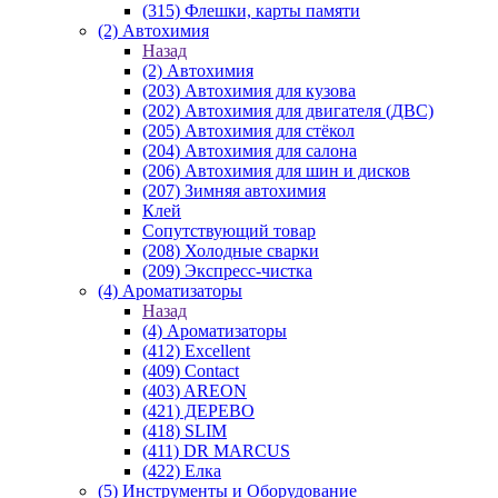
(315) Флешки, карты памяти
(2) Автохимия
Назад
(2) Автохимия
(203) Автохимия для кузова
(202) Автохимия для двигателя (ДВС)
(205) Автохимия для стёкол
(204) Автохимия для салона
(206) Автохимия для шин и дисков
(207) Зимняя автохимия
Клей
Сопутствующий товар
(208) Холодные сварки
(209) Экспреcс-чистка
(4) Ароматизаторы
Назад
(4) Ароматизаторы
(412) Excellent
(409) Contact
(403) AREON
(421) ДЕРЕВО
(418) SLIM
(411) DR MARCUS
(422) Елка
(5) Инструменты и Оборудование