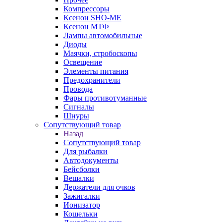
Компрессоры
Ксенон SHO-ME
Ксенон МТФ
Лампы автомобильные
Диоды
Маячки, стробоскопы
Освещение
Элементы питания
Предохранители
Провода
Фары противотуманные
Сигналы
Шнуры
Сопутствующий товар
Назад
Сопутствующий товар
Для рыбалки
Автодокументы
Бейсболки
Вешалки
Держатели для очков
Зажигалки
Ионизатор
Кошельки