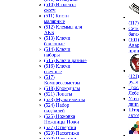
(510) Изолента
скотч
(511) Кисти
малярные
(117
(512) Клеммы для
Сетк
АКБ
бага
(513) Ключи
(101)
баллоные
Ава
(514) Ключи
прин
наборы
(515) Ключи разные
(516) Ключи
свечные
(121
(517)
руля
Компрессометры
Трос
(518) Крокодилы
Лебе
(521) Лопаты
Утеп
(523) Мультиметры
двиг
(524) Набор
Што
надфилей
авто
(525) Ножовка
Ножницы Ножи
(527) Отвертки
(529) Пассатижи
(530) Перчатки