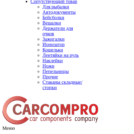
Сопутствующий товар
Для рыбалки
Автодокументы
Бейсболки
Вешалки
Держатели для
очков
Зажигалки
Ионизатор
Кошельки
Лентяйки на руль
Наклейки
Ножи
Пепельницы
Прочие
Стаканы складные/
стопки
Меню