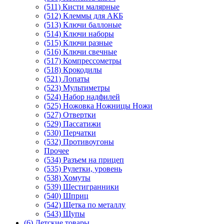
(511) Кисти малярные
(512) Клеммы для АКБ
(513) Ключи баллоные
(514) Ключи наборы
(515) Ключи разные
(516) Ключи свечные
(517) Компрессометры
(518) Крокодилы
(521) Лопаты
(523) Мультиметры
(524) Набор надфилей
(525) Ножовка Ножницы Ножи
(527) Отвертки
(529) Пассатижи
(530) Перчатки
(532) Противоугоны
Прочее
(534) Разъем на прицеп
(535) Рулетки, уровень
(538) Хомуты
(539) Шестигранники
(540) Шприц
(542) Щетка по металлу
(543) Щупы
(6) Детские товары