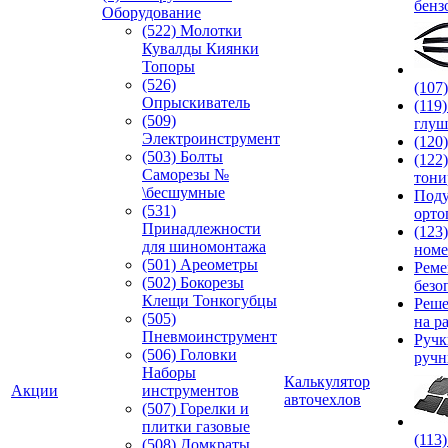
бенз
Оборудование
(522) Молотки
Кувалды Киянки
Топоры
(526)
(107
Опрыскиватель
(119
(509)
глуш
Электроинструмент
(120
(503) Болты
(122
Саморезы №
тони
\бесшумные
Под
(531)
орто
Принадлежности
(123
для шиномонтажа
номе
(501) Ареометры
Реме
(502) Бокорезы
безо
Клещи Тонкогубцы
Реше
(505)
на р
Пневмоинструмент
Руч
(506) Головки
ручн
Наборы
Калькулятор
Акции
инструментов
авточехлов
(507) Горелки и
плитки газовые
(113
(508) Домкраты