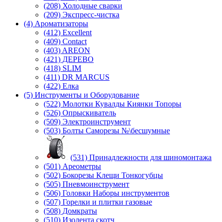
(208) Холодные сварки
(209) Экспреcс-чистка
(4) Ароматизаторы
(412) Excellent
(409) Contact
(403) AREON
(421) ДЕРЕВО
(418) SLIM
(411) DR MARCUS
(422) Елка
(5) Инструменты и Оборудование
(522) Молотки Кувалды Киянки Топоры
(526) Опрыскиватель
(509) Электроинструмент
(503) Болты Саморезы №\бесшумные
(531) Принадлежности для шиномонтажа
(501) Ареометры
(502) Бокорезы Клещи Тонкогубцы
(505) Пневмоинструмент
(506) Головки Наборы инструментов
(507) Горелки и плитки газовые
(508) Домкраты
(510) Изолента скотч