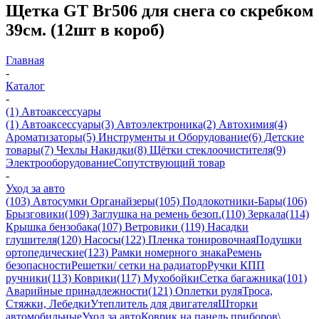
Щетка GT Br506 для снега со скребком
39см. (12шт в короб)
Главная
-
Каталог
-
(1) Автоаксессуары
(1) Автоаксессуары
(3) Автоэлектроника
(2) Автохимия
(4)
Ароматизаторы
(5) Инструменты и Оборудование
(6) Детские
товары
(7) Чехлы Накидки
(8) Щётки стеклоочистителя
(9)
Электрооборудование
Сопутствующий товар
-
Уход за авто
(103) Автосумки Органайзеры
(105) Подлокотники-Бары
(106)
Брызговики
(109) Заглушка на ремень безоп.
(110) Зеркала
(114)
Крышка бензобака
(107) Ветровики
(119) Насадки
глушителя
(120) Насосы
(122) Пленка тонировочная
Подушки
ортопедические
(123) Рамки номерного знака
Ремень
безопасности
Решетки/ сетки на радиатор
Ручки КПП
ручники
(113) Коврики
(117) Мухобойки
Сетка багажника
(101)
Аварийные принадлежности
(121) Оплетки руля
Троса,
Стяжки, Лебедки
Утеплитель для двигателя
Шторки
автомобильные
Уход за авто
Коврик на панель приборов\