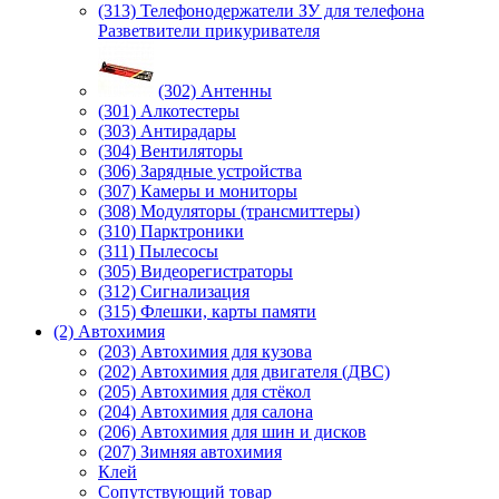
(313) Телефонодержатели ЗУ для телефона
Разветвители прикуривателя
(302) Антенны
(301) Алкотестеры
(303) Антирадары
(304) Вентиляторы
(306) Зарядные устройства
(307) Камеры и мониторы
(308) Модуляторы (трансмиттеры)
(310) Парктроники
(311) Пылесосы
(305) Видеорегистраторы
(312) Сигнализация
(315) Флешки, карты памяти
(2) Автохимия
(203) Автохимия для кузова
(202) Автохимия для двигателя (ДВС)
(205) Автохимия для стёкол
(204) Автохимия для салона
(206) Автохимия для шин и дисков
(207) Зимняя автохимия
Клей
Сопутствующий товар