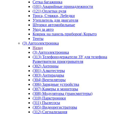
Сетка багажника
(101) Аварийные принадлежности
(121) Оплетки руля
Троса, Стяжки, Лебедки
Утеплитель для двигателя
Шторки автомобильные
Уход за авто
Коврик на панель приборов\ Корыто
Тенты
(3) Автоэлектроника
Назад
(3) Автоэлектроника
(313) Телефонодержатели ЗУ для телефона
Разветвители прикуривателя
(302) Антенны
(301) Алкотестеры
(303) Антирадары
(304) Вентиляторы
(306) Зарядные устройства
(307) Камеры и мониторы
(308) Модуляторы (трансмиттеры)
(310) Парктроники
(311) Пылесосы
(305) Видеорегистраторы
(312) Сигнализация