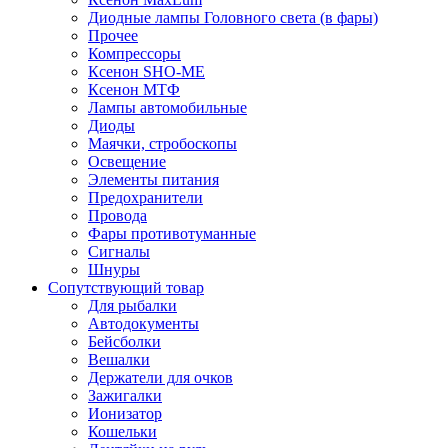
Диодные лампы Головного света (в фары)
Прочее
Компрессоры
Ксенон SHO-ME
Ксенон МТФ
Лампы автомобильные
Диоды
Маячки, стробоскопы
Освещение
Элементы питания
Предохранители
Провода
Фары противотуманные
Сигналы
Шнуры
Сопутствующий товар
Для рыбалки
Автодокументы
Бейсболки
Вешалки
Держатели для очков
Зажигалки
Ионизатор
Кошельки