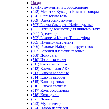
Назад
(5) Инструменты и Оборудование
(522) Молотки Кувалды Киянки Топоры
(526) Опрыскиватель
(509) Электроинструмент
(503) Болты Саморезы №\бесшумные
(531) Принадлежности для шиномонтажа
(501) Ареометры
(502) Бокорезы Клещи Тонкогубцы
(505) Пневмоинструмент
(506) Головки Наборы инструментов
(507) Горелки и плитки газовые
(508) Домкраты
(510) Изолента скотч
(511) Кисти малярные
(512) Клеммы для АКБ
(513) Ключи баллоные
(514) Ключи наборы
(515) Ключи разные
(516) Ключи свечные
(517) Компрессометры
(518) Крокодилы
(521) Лопаты
(523) Мультиметры
(524) Набор надфилей