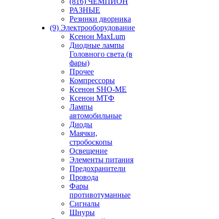
(816) ЧЕМПИОН
РАЗНЫЕ
Резинки дворника
(9) Электрооборудование
Ксенон MaxLum
Диодные лампы
Головного света (в
фары)
Прочее
Компрессоры
Ксенон SHO-ME
Ксенон МТФ
Лампы
автомобильные
Диоды
Маячки,
стробоскопы
Освещение
Элементы питания
Предохранители
Провода
Фары
противотуманные
Сигналы
Шнуры