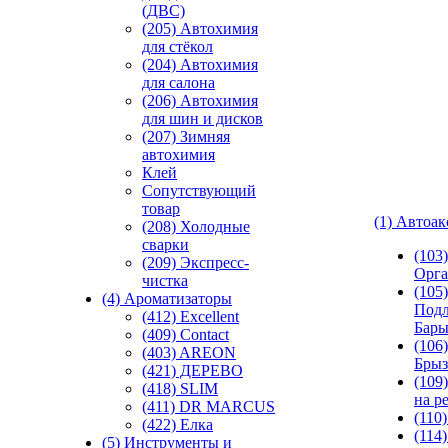
(ДВС)
(205) Автохимия
для стёкол
(204) Автохимия
для салона
(206) Автохимия
для шин и дисков
(207) Зимняя
автохимия
Клей
Сопутствующий
товар
(1) Автоа
(208) Холодные
сварки
(103
(209) Экспреcс-
Орга
чистка
(105)
(4) Ароматизаторы
Подл
(412) Excellent
Бар
(409) Contact
(106)
(403) AREON
Брыз
(421) ДЕРЕВО
(109
(418) SLIM
на р
(411) DR MARCUS
(110
(422) Елка
(114
(5) Инструменты и