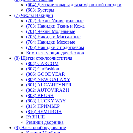
(604) Детские товары для комфортной поездки
(603) Бустеры
(7) Чехлы Накидки
(702) Чехлы Универсальные
(703) Накидки Ткань и Кожа
(701) Чехлы Модельные
(705) Накидки Массажные
(704) Накидки Меховые
(706) Накидки с подогревом
Комплектующие для Чехлов
(8) Щётки стеклоочистителя
(804) CARCOM
(807) CarFashion
(806) GOODYEAR
(809) NEW GALAXY
(801) ALCA\HEYNER
(802) AUTOVIRAZH
(803) BRUSH
(808) LUCKY WAY
(815) ПРИМЬЕР
(816) ЧЕМПИОН
РАЗНЫЕ
Резинки дворника
(9) Электрооборудование
Ксенон MaxLum