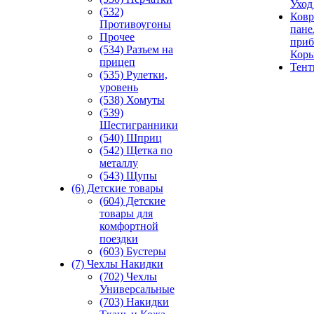
Уход
(532)
Ковр
Противоугоны
пане
Прочее
приб
(534) Разъем на
Кор
прицеп
Тен
(535) Рулетки,
уровень
(538) Хомуты
(539)
Шестигранники
(540) Шприц
(542) Щетка по
металлу
(543) Щупы
(6) Детские товары
(604) Детские
товары для
комфортной
поездки
(603) Бустеры
(7) Чехлы Накидки
(702) Чехлы
Универсальные
(703) Накидки