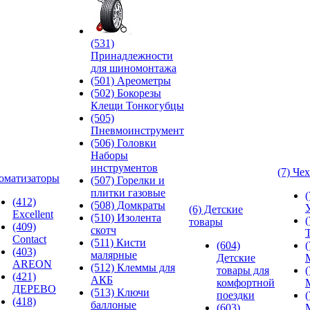
(531)
Принадлежности
для шиномонтажа
(501) Ареометры
(502) Бокорезы
Клещи Тонкогубцы
(505)
Пневмоинструмент
(506) Головки
Наборы
инструментов
(7) Че
оматизаторы
(507) Горелки и
плитки газовые
(412)
(508) Домкраты
(6) Детские
Excellent
(510) Изолента
товары
(409)
скотч
Contact
(511) Кисти
(604)
(403)
малярные
Детские
AREON
(512) Клеммы для
товары для
(421)
АКБ
комфортной
ДЕРЕВО
(513) Ключи
поездки
(418)
баллоные
(603)