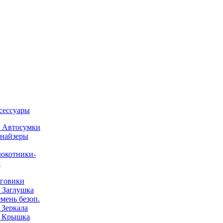
ксессуары
) Автосумки
найзеры
окотники-
ы
говики
) Заглушка
емень безоп.
) Зеркала
) Крышка