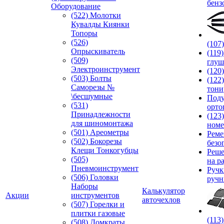
бенз
Оборудование
(522) Молотки
Кувалды Киянки
Топоры
(526)
(107
Опрыскиватель
(119
(509)
глуш
Электроинструмент
(120
(503) Болты
(122
Саморезы №
тони
\бесшумные
Под
(531)
орто
Принадлежности
(123
для шиномонтажа
номе
(501) Ареометры
Реме
(502) Бокорезы
безо
Клещи Тонкогубцы
Реше
(505)
на р
Пневмоинструмент
Руч
(506) Головки
ручн
Наборы
Калькулятор
Акции
инструментов
авточехлов
(507) Горелки и
плитки газовые
(113
(508) Домкраты