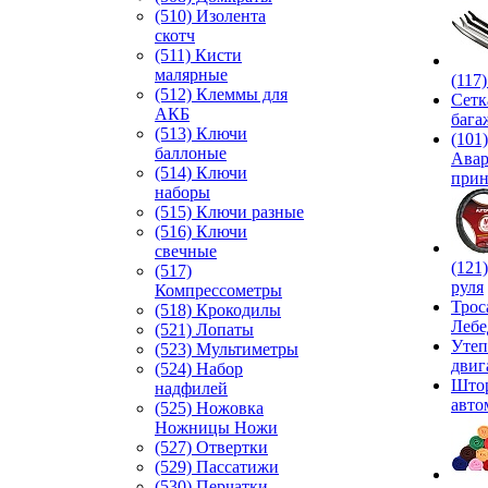
(510) Изолента
скотч
(511) Кисти
малярные
(117
(512) Клеммы для
Сетк
АКБ
бага
(513) Ключи
(101)
баллоные
Ава
(514) Ключи
прин
наборы
(515) Ключи разные
(516) Ключи
свечные
(121
(517)
руля
Компрессометры
Трос
(518) Крокодилы
Лебе
(521) Лопаты
Утеп
(523) Мультиметры
двиг
(524) Набор
Што
надфилей
авто
(525) Ножовка
Ножницы Ножи
(527) Отвертки
(529) Пассатижи
(530) Перчатки