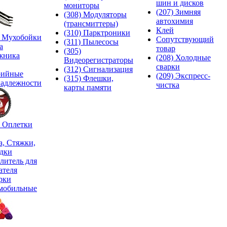
шин и дисков
мониторы
(207) Зимняя
(308) Модуляторы
автохимия
(трансмиттеры)
Клей
(310) Парктроники
) Мухобойки
Сопутствующий
(311) Пылесосы
а
товар
(305)
жника
(208) Холодные
Видеорегистраторы
сварки
(312) Сигнализация
рийные
(209) Экспреcс-
(315) Флешки,
адлежности
чистка
карты памяти
) Оплетки
а, Стяжки,
дки
литель для
ателя
рки
мобильные