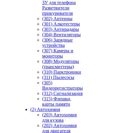
ЗУ для телефона
Разветвители
прикуривателя
(302) Антенны
(301) Алкотестеры
(303) Антирадары
(304) Вентиляторы
(306) Зарядные
устройства
(307) Камеры и
мониторы
(308) Модуляторы
(трансмиттеры)
(310) Парктроники
(311) Пылесосы
(305)
Видеорегистраторы
(312) Сигнализация
(315) Флешки,
карты памяти
(2) Автохимия
(203) Автохимия
для кузова
(202) Автохимия
для двигателя