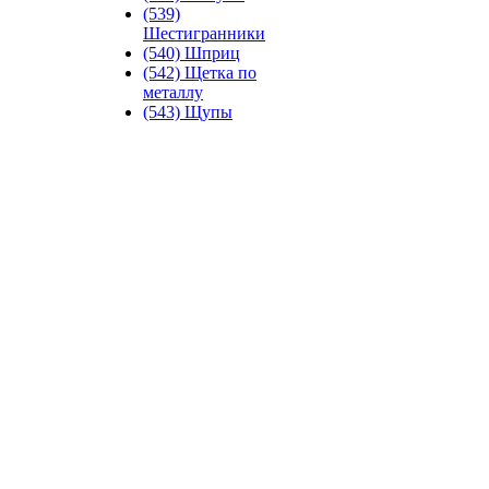
(539)
Шестигранники
(540) Шприц
(542) Щетка по
металлу
(543) Щупы