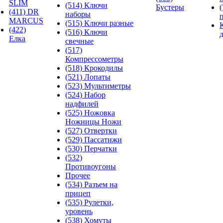
SLIM
(514) Ключи
Бустеры
(411) DR
наборы
MARCUS
(515) Ключи разные
(422)
(516) Ключи
Елка
свечные
(517)
Компрессометры
(518) Крокодилы
(521) Лопаты
(523) Мультиметры
(524) Набор
надфилей
(525) Ножовка
Ножницы Ножи
(527) Отвертки
(529) Пассатижи
(530) Перчатки
(532)
Противоугоны
Прочее
(534) Разъем на
прицеп
(535) Рулетки,
уровень
(538) Хомуты