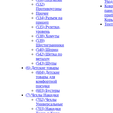
Уход
(532)
Ковр
Противоугоны
пане
Прочее
приб
(534) Разъем на
Кор
прицеп
Тен
(535) Рулетки,
уровень
(538) Хомуты
(539)
Шестигранники
(540) Шприц
(542) Щетка по
металлу
(543) Щупы
(6) Детские товары
(604) Детские
товары для
комфортной
поездки
(603) Бустеры
(7) Чехлы Накидки
(702) Чехлы
Универсальные
(703) Накидки