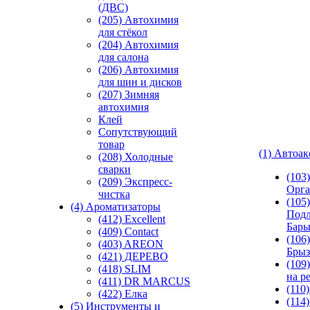
(ДВС)
(205) Автохимия
для стёкол
(204) Автохимия
для салона
(206) Автохимия
для шин и дисков
(207) Зимняя
автохимия
Клей
Сопутствующий
товар
(1) Автоа
(208) Холодные
сварки
(103
(209) Экспреcс-
Орга
чистка
(105)
(4) Ароматизаторы
Подл
(412) Excellent
Бар
(409) Contact
(106)
(403) AREON
Брыз
(421) ДЕРЕВО
(109
(418) SLIM
на р
(411) DR MARCUS
(110
(422) Елка
(114
(5) Инструменты и