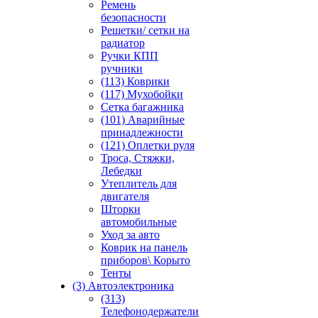
Ремень
безопасности
Решетки/ сетки на
радиатор
Ручки КПП
ручники
(113) Коврики
(117) Мухобойки
Сетка багажника
(101) Аварийные
принадлежности
(121) Оплетки руля
Троса, Стяжки,
Лебедки
Утеплитель для
двигателя
Шторки
автомобильные
Уход за авто
Коврик на панель
приборов\ Корыто
Тенты
(3) Автоэлектроника
(313)
Телефонодержатели