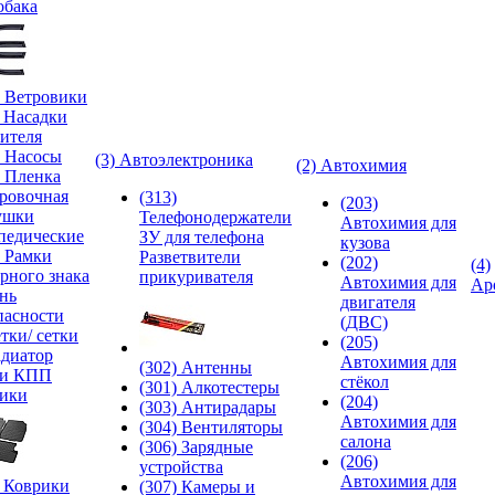
обака
) Ветровики
) Насадки
ителя
) Насосы
(3) Автоэлектроника
(2) Автохимия
) Пленка
ровочная
(313)
(203)
ушки
Телефонодержатели
Автохимия для
педические
ЗУ для телефона
кузова
) Рамки
Разветвители
(202)
(4)
рного знака
прикуривателя
Автохимия для
Ар
нь
двигателя
пасности
(ДВС)
тки/ сетки
(205)
адиатор
Автохимия для
(302) Антенны
ки КПП
стёкол
(301) Алкотестеры
ики
(204)
(303) Антирадары
Автохимия для
(304) Вентиляторы
салона
(306) Зарядные
(206)
устройства
Автохимия для
) Коврики
(307) Камеры и