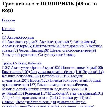
Трос лента 5 т ПОЛЯРНИК (48 шт в
кор)
Главная
-
Каталог
-
(1) Автоаксессуары
(1) Автоаксессуары
(3) Автоэлектроника
(2) Автохимия
(4)
Ароматизаторы
(5) Инструменты и Оборудование
(6) Детские
товары
(7) Чехлы Накидки
(8) Щётки стеклоочистителя
(9)
Электрооборудование
Сопутствующий товар
-
Троса, Стяжки, Лебедки
(103) Автосумки Органайзеры
(105) Подлокотники-Бары
(106)
Брызговики
(109) Заглушка на ремень безоп.
(110) Зеркала
(114)
Крышка бензобака
(107) Ветровики
(119) Насадки
глушителя
(120) Насосы
(122) Пленка тонировочная
Подушки
ортопедические
(123) Рамки номерного знака
Ремень
безопасности
Решетки/ сетки на радиатор
Ручки КПП
ручники
(113) Коврики
(117) Мухобойки
Сетка багажника
(101)
Аварийные принадлежности
(121) Оплетки руля
Троса,
Стяжки, Лебедки
Утеплитель для двигателя
Шторки
автомобильные
Уход за авто
Коврик на панель приборов\