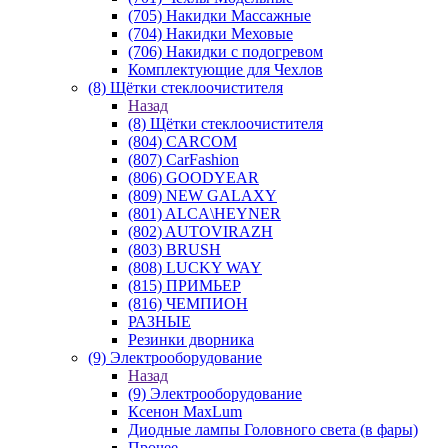
(705) Накидки Массажные
(704) Накидки Меховые
(706) Накидки с подогревом
Комплектующие для Чехлов
(8) Щётки стеклоочистителя
Назад
(8) Щётки стеклоочистителя
(804) CARCOM
(807) CarFashion
(806) GOODYEAR
(809) NEW GALAXY
(801) ALCA\HEYNER
(802) AUTOVIRAZH
(803) BRUSH
(808) LUCKY WAY
(815) ПРИМЬЕР
(816) ЧЕМПИОН
РАЗНЫЕ
Резинки дворника
(9) Электрооборудование
Назад
(9) Электрооборудование
Ксенон MaxLum
Диодные лампы Головного света (в фары)
Прочее