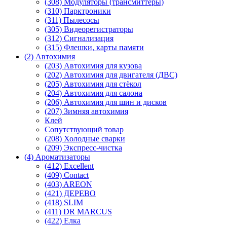
(308) Модуляторы (трансмиттеры)
(310) Парктроники
(311) Пылесосы
(305) Видеорегистраторы
(312) Сигнализация
(315) Флешки, карты памяти
(2) Автохимия
(203) Автохимия для кузова
(202) Автохимия для двигателя (ДВС)
(205) Автохимия для стёкол
(204) Автохимия для салона
(206) Автохимия для шин и дисков
(207) Зимняя автохимия
Клей
Сопутствующий товар
(208) Холодные сварки
(209) Экспреcс-чистка
(4) Ароматизаторы
(412) Excellent
(409) Contact
(403) AREON
(421) ДЕРЕВО
(418) SLIM
(411) DR MARCUS
(422) Елка