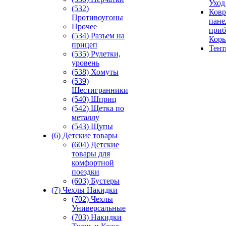
Уход
(532)
Ковр
Противоугоны
пане
Прочее
приб
(534) Разъем на
Кор
прицеп
Тен
(535) Рулетки,
уровень
(538) Хомуты
(539)
Шестигранники
(540) Шприц
(542) Щетка по
металлу
(543) Щупы
(6) Детские товары
(604) Детские
товары для
комфортной
поездки
(603) Бустеры
(7) Чехлы Накидки
(702) Чехлы
Универсальные
(703) Накидки