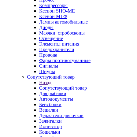
Компрессоры
Ксенон SHO-ME
Ксенон МТФ
Лампы автомобильные
Диоды
Маячки, стробоскопы
Освещение
Элементы питания
Предохранители
Провода
Фары противотуманные
Сигналы
Шнуры
Сопутствующий товар
Назад
Сопутствующий товар
Для рыбалки
Автодокументы
Бейсболки
Вешалки
Держатели для очков
Зажигалки
Ионизатор
Кошельки