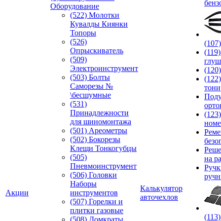
бенз
Оборудование
(522) Молотки
Кувалды Киянки
Топоры
(526)
(107
Опрыскиватель
(119
(509)
глуш
Электроинструмент
(120
(503) Болты
(122
Саморезы №
тони
\бесшумные
Под
(531)
орто
Принадлежности
(123
для шиномонтажа
номе
(501) Ареометры
Реме
(502) Бокорезы
безо
Клещи Тонкогубцы
Реше
(505)
на р
Пневмоинструмент
Руч
(506) Головки
ручн
Наборы
Калькулятор
Акции
инструментов
авточехлов
(507) Горелки и
плитки газовые
(113
(508) Домкраты