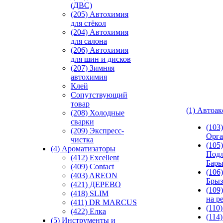
(ДВС)
(205) Автохимия
для стёкол
(204) Автохимия
для салона
(206) Автохимия
для шин и дисков
(207) Зимняя
автохимия
Клей
Сопутствующий
товар
(1) Автоа
(208) Холодные
сварки
(103
(209) Экспреcс-
Орга
чистка
(105)
(4) Ароматизаторы
Подл
(412) Excellent
Бар
(409) Contact
(106)
(403) AREON
Брыз
(421) ДЕРЕВО
(109
(418) SLIM
на р
(411) DR MARCUS
(110
(422) Елка
(114
(5) Инструменты и