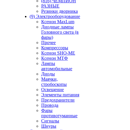
(816) ЧЕМПИОН
РАЗНЫЕ
Резинки дворника
(9) Электрооборудование
Ксенон MaxLum
Диодные лампы
Головного света (в
фары)
Прочее
Компрессоры
Ксенон SHO-ME
Ксенон МТФ
Лампы
автомобильные
Диоды
Маячки,
стробоскопы
Освещение
Элементы питания
Предохранители
Провода
Фары
противотуманные
Сигналы
Шнуры