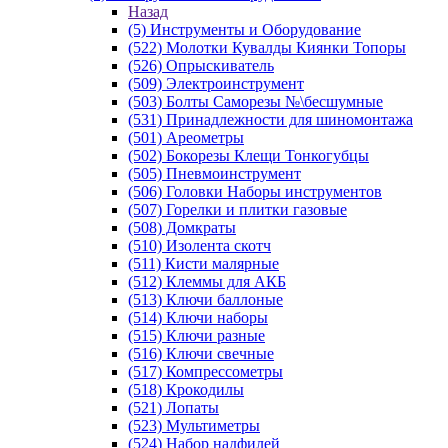
Назад
(5) Инструменты и Оборудование
(522) Молотки Кувалды Киянки Топоры
(526) Опрыскиватель
(509) Электроинструмент
(503) Болты Саморезы №\бесшумные
(531) Принадлежности для шиномонтажа
(501) Ареометры
(502) Бокорезы Клещи Тонкогубцы
(505) Пневмоинструмент
(506) Головки Наборы инструментов
(507) Горелки и плитки газовые
(508) Домкраты
(510) Изолента скотч
(511) Кисти малярные
(512) Клеммы для АКБ
(513) Ключи баллоные
(514) Ключи наборы
(515) Ключи разные
(516) Ключи свечные
(517) Компрессометры
(518) Крокодилы
(521) Лопаты
(523) Мультиметры
(524) Набор надфилей