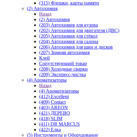
(315) Флешки, карты памяти
(2) Автохимия
Назад
(2) Автохимия
(203) Автохимия для кузова
(202) Автохимия для двигателя (ДВС)
(205) Автохимия для стёкол
(204) Автохимия для салона
(206) Автохимия для шин и дисков
(207) Зимняя автохимия
Клей
Сопутствующий товар
(208) Холодные сварки
(209) Экспреcс-чистка
(4) Ароматизаторы
Назад
(4) Ароматизаторы
(412) Excellent
(409) Contact
(403) AREON
(421) ДЕРЕВО
(418) SLIM
(411) DR MARCUS
(422) Елка
(5) Инструменты и Оборудование