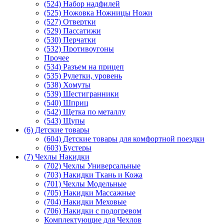
(524) Набор надфилей
(525) Ножовка Ножницы Ножи
(527) Отвертки
(529) Пассатижи
(530) Перчатки
(532) Противоугоны
Прочее
(534) Разъем на прицеп
(535) Рулетки, уровень
(538) Хомуты
(539) Шестигранники
(540) Шприц
(542) Щетка по металлу
(543) Щупы
(6) Детские товары
(604) Детские товары для комфортной поездки
(603) Бустеры
(7) Чехлы Накидки
(702) Чехлы Универсальные
(703) Накидки Ткань и Кожа
(701) Чехлы Модельные
(705) Накидки Массажные
(704) Накидки Меховые
(706) Накидки с подогревом
Комплектующие для Чехлов