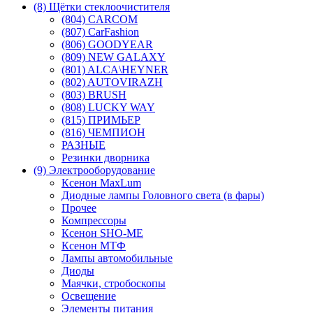
(8) Щётки стеклоочистителя
(804) CARCOM
(807) CarFashion
(806) GOODYEAR
(809) NEW GALAXY
(801) ALCA\HEYNER
(802) AUTOVIRAZH
(803) BRUSH
(808) LUCKY WAY
(815) ПРИМЬЕР
(816) ЧЕМПИОН
РАЗНЫЕ
Резинки дворника
(9) Электрооборудование
Ксенон MaxLum
Диодные лампы Головного света (в фары)
Прочее
Компрессоры
Ксенон SHO-ME
Ксенон МТФ
Лампы автомобильные
Диоды
Маячки, стробоскопы
Освещение
Элементы питания