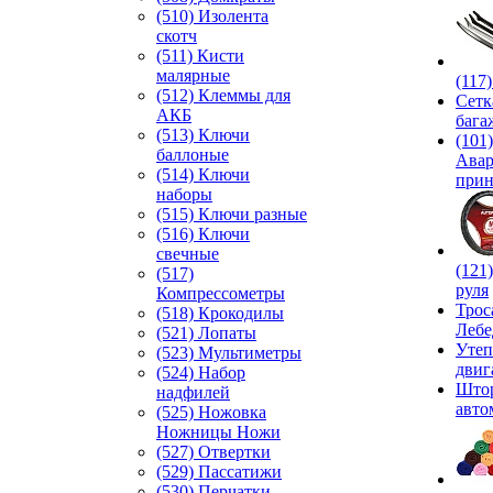
(510) Изолента
скотч
(511) Кисти
малярные
(117
(512) Клеммы для
Сетк
АКБ
бага
(513) Ключи
(101)
баллоные
Ава
(514) Ключи
прин
наборы
(515) Ключи разные
(516) Ключи
свечные
(121
(517)
руля
Компрессометры
Трос
(518) Крокодилы
Лебе
(521) Лопаты
Утеп
(523) Мультиметры
двиг
(524) Набор
Што
надфилей
авто
(525) Ножовка
Ножницы Ножи
(527) Отвертки
(529) Пассатижи
(530) Перчатки