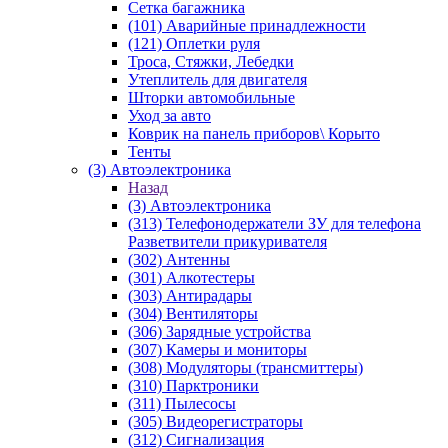
Сетка багажника
(101) Аварийные принадлежности
(121) Оплетки руля
Троса, Стяжки, Лебедки
Утеплитель для двигателя
Шторки автомобильные
Уход за авто
Коврик на панель приборов\ Корыто
Тенты
(3) Автоэлектроника
Назад
(3) Автоэлектроника
(313) Телефонодержатели ЗУ для телефона
Разветвители прикуривателя
(302) Антенны
(301) Алкотестеры
(303) Антирадары
(304) Вентиляторы
(306) Зарядные устройства
(307) Камеры и мониторы
(308) Модуляторы (трансмиттеры)
(310) Парктроники
(311) Пылесосы
(305) Видеорегистраторы
(312) Сигнализация