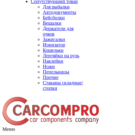
Сопутствующий товар
Для рыбалки
Автодокументы
Бейсболки
Вешалки
Держатели для
очков
Зажигалки
Ионизатор
Кошельки
Лентяйки на руль
Наклейки
Ножи
Пепельницы
Прочие
Стаканы складные/
стопки
Меню