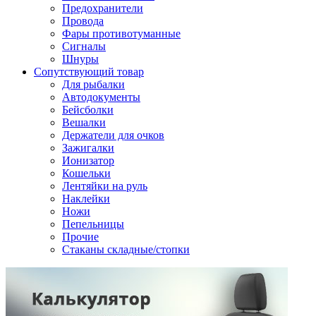
Предохранители
Провода
Фары противотуманные
Сигналы
Шнуры
Сопутствующий товар
Для рыбалки
Автодокументы
Бейсболки
Вешалки
Держатели для очков
Зажигалки
Ионизатор
Кошельки
Лентяйки на руль
Наклейки
Ножи
Пепельницы
Прочие
Стаканы складные/стопки