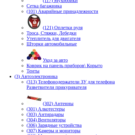
(117) Мухобойки
Сетка багажника
(101) Аварийные принадлежности
(121) Оплетки руля
Троса, Стяжки, Лебедки
Утеплитель для двигателя
Шторки автомобильные
Уход за авто
Коврик на панель приборов\ Корыто
Тенты
(3) Автоэлектроника
(313) Телефонодержатели ЗУ для телефона
Разветвители прикуривателя
(302) Антенны
(301) Алкотестеры
(303) Антирадары
(304) Вентиляторы
(306) Зарядные устройства
(307) Камеры и мониторы