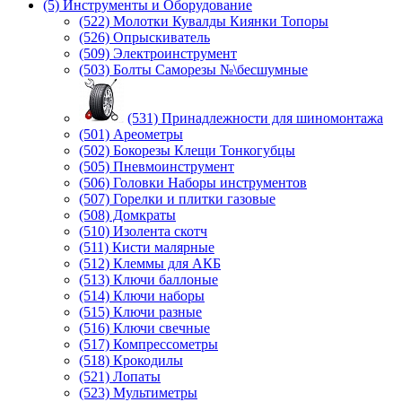
(5) Инструменты и Оборудование
(522) Молотки Кувалды Киянки Топоры
(526) Опрыскиватель
(509) Электроинструмент
(503) Болты Саморезы №\бесшумные
(531) Принадлежности для шиномонтажа
(501) Ареометры
(502) Бокорезы Клещи Тонкогубцы
(505) Пневмоинструмент
(506) Головки Наборы инструментов
(507) Горелки и плитки газовые
(508) Домкраты
(510) Изолента скотч
(511) Кисти малярные
(512) Клеммы для АКБ
(513) Ключи баллоные
(514) Ключи наборы
(515) Ключи разные
(516) Ключи свечные
(517) Компрессометры
(518) Крокодилы
(521) Лопаты
(523) Мультиметры