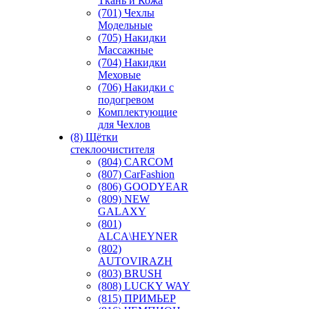
Ткань и Кожа
(701) Чехлы
Модельные
(705) Накидки
Массажные
(704) Накидки
Меховые
(706) Накидки с
подогревом
Комплектующие
для Чехлов
(8) Щётки
стеклоочистителя
(804) CARCOM
(807) CarFashion
(806) GOODYEAR
(809) NEW
GALAXY
(801)
ALCA\HEYNER
(802)
AUTOVIRAZH
(803) BRUSH
(808) LUCKY WAY
(815) ПРИМЬЕР