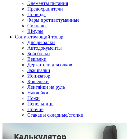
Элементы питания
Предохранители
Провода
Фары противотуманные
Сигналы
Шнуры
Сопутствующий товар
Для рыбалки
Автодокументы
Бейсболки
Вешалки
Держатели для очков
Зажигалки
Ионизатор
Кошельки
Лентяйки на руль
Наклейки
Ножи
Пепельницы
Прочие
Стаканы складные/стопки