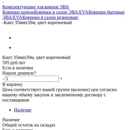
-
Комплектующие для ковров ЭВА
Коврики разное
Коврики в салон ЭВА/EVA
Коврики бытовые
ЭВА/EVA
Коврики в салон резиновые
-
Кант 35ммх50м, цвет коричневый
Кант 35ммх50м, цвет коричневый
595
руб.
/шт
Есть в наличии
Нашли дешевле?
-
+
В корзину
Цена соответствует вашей группе (колонке) цен согласно
вашему объему закупок и заключенному договору с
поставщиком
Наличие
Наличие
Общий остаток на складах