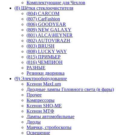
Комплектующие для Чехлов
(8) Щётки стеклоочистителя
(804) CARCOM
(807) CarFashion
(806) GOODYEAR
(809) NEW GALAXY
(801) ALCA\HEYNER
(802) AUTOVIRAZH
(803) BRUSH
(808) LUCKY WAY
(815) ПРИМЬЕР
(816) ЧЕМПИОН
РАЗНЫЕ
Резинки дворника
(9) Электрооборудование
Ксенон MaxLum
Диодные лампы Головного света (в фары)
Прочее
Компрессоры
Ксенон SHO-ME
Ксенон МТФ
Лампы автомобильные
Диоды
Маячки, стробоскопы
Освещение