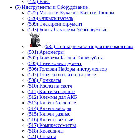
(422) Елка
(5) Инструменты и Оборудование
(522) Молотки Кувалды Киянки Топоры
(526) Опрыскиватель
(509) Электроинструмент
(503) Болты Саморезы №\бесшумные
(531) Принадлежности для шиномонтажа
(501) Ареометры
(502) Бокорезы Клещи Тонкогубцы
(505) Пневмоинструмент
(506) Головки Наборы инструментов
(507) Горелки и плитки газовые
(508) Домкраты
(510) Изолента скотч
(511) Кисти малярные
(512) Клеммы для АКБ
(513) Ключи баллоные
(514) Ключи наборы
(515) Ключи разные
(516) Ключи свечные
(517) Компрессометры
(518) Крокодилы
(521) Лопаты