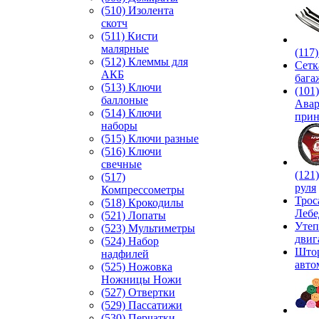
(510) Изолента
скотч
(511) Кисти
малярные
(117
(512) Клеммы для
Сетк
АКБ
бага
(513) Ключи
(101)
баллоные
Ава
(514) Ключи
прин
наборы
(515) Ключи разные
(516) Ключи
свечные
(121
(517)
руля
Компрессометры
Трос
(518) Крокодилы
Лебе
(521) Лопаты
Утеп
(523) Мультиметры
двиг
(524) Набор
Што
надфилей
авто
(525) Ножовка
Ножницы Ножи
(527) Отвертки
(529) Пассатижи
(530) Перчатки