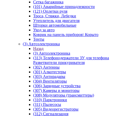
Сетка багажника
(101) Аварийные принадлежности
(121) Оплетки руля
Троса, Стяжки, Лебедки
Утеплитель для двигателя
Шторки автомобильные
Уход за авто
Коврик на панель приборов\ Корыто
Тенты
(3) Автоэлектроника
Назад
(3) Автоэлектроника
(313) Телефонодержатели ЗУ для телефона
Разветвители прикуривателя
(302) Антенны
(301) Алкотестеры
(303) Антирадары
(304) Вентиляторы
(306) Зарядные устройства
(307) Камеры и мониторы
(308) Модуляторы (трансмиттеры)
(310) Парктроники
(311) Пылесосы
(305) Видеорегистраторы
(312) Сигнализация