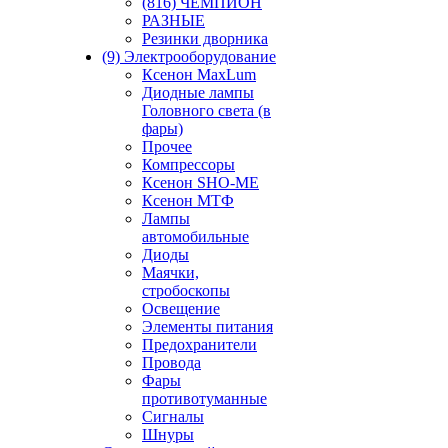
(816) ЧЕМПИОН
РАЗНЫЕ
Резинки дворника
(9) Электрооборудование
Ксенон MaxLum
Диодные лампы
Головного света (в
фары)
Прочее
Компрессоры
Ксенон SHO-ME
Ксенон МТФ
Лампы
автомобильные
Диоды
Маячки,
стробоскопы
Освещение
Элементы питания
Предохранители
Провода
Фары
противотуманные
Сигналы
Шнуры