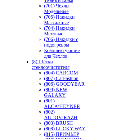
Ткань и Кожа
(701) Чехлы
Модельные
(705) Накидки
Массажные
(704) Накидки
Меховые
(706) Накидки с
подогревом
Комплектующие
для Чехлов
(8) Щётки
стеклоочистителя
(804) CARCOM
(807) CarFashion
(806) GOODYEAR
(809) NEW
GALAXY
(801)
ALCA\HEYNER
(802)
AUTOVIRAZH
(803) BRUSH
(808) LUCKY WAY
(815) ПРИМЬЕР