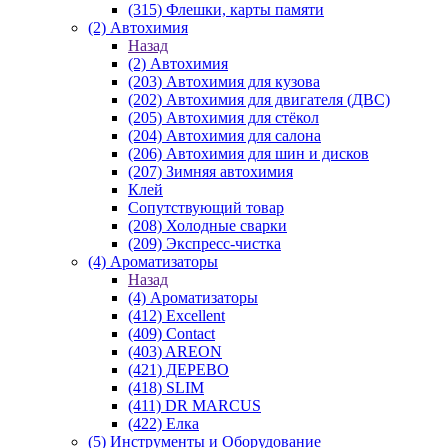
(315) Флешки, карты памяти
(2) Автохимия
Назад
(2) Автохимия
(203) Автохимия для кузова
(202) Автохимия для двигателя (ДВС)
(205) Автохимия для стёкол
(204) Автохимия для салона
(206) Автохимия для шин и дисков
(207) Зимняя автохимия
Клей
Сопутствующий товар
(208) Холодные сварки
(209) Экспреcс-чистка
(4) Ароматизаторы
Назад
(4) Ароматизаторы
(412) Excellent
(409) Contact
(403) AREON
(421) ДЕРЕВО
(418) SLIM
(411) DR MARCUS
(422) Елка
(5) Инструменты и Оборудование