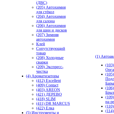
(ДВС)
(205) Автохимия
для стёкол
(204) Автохимия
для салона
(206) Автохимия
для шин и дисков
(207) Зимняя
автохимия
Клей
Сопутствующий
товар
(1) Автоа
(208) Холодные
сварки
(103
(209) Экспреcс-
Орга
чистка
(105)
(4) Ароматизаторы
Подл
(412) Excellent
Бар
(409) Contact
(106)
(403) AREON
Брыз
(421) ДЕРЕВО
(109
(418) SLIM
на р
(411) DR MARCUS
(110
(422) Елка
(114
(5) Инструменты и