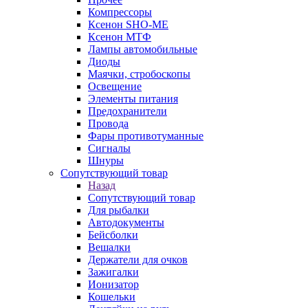
Компрессоры
Ксенон SHO-ME
Ксенон МТФ
Лампы автомобильные
Диоды
Маячки, стробоскопы
Освещение
Элементы питания
Предохранители
Провода
Фары противотуманные
Сигналы
Шнуры
Сопутствующий товар
Назад
Сопутствующий товар
Для рыбалки
Автодокументы
Бейсболки
Вешалки
Держатели для очков
Зажигалки
Ионизатор
Кошельки