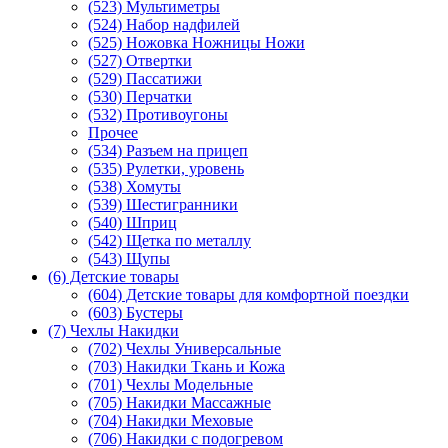
(523) Мультиметры
(524) Набор надфилей
(525) Ножовка Ножницы Ножи
(527) Отвертки
(529) Пассатижи
(530) Перчатки
(532) Противоугоны
Прочее
(534) Разъем на прицеп
(535) Рулетки, уровень
(538) Хомуты
(539) Шестигранники
(540) Шприц
(542) Щетка по металлу
(543) Щупы
(6) Детские товары
(604) Детские товары для комфортной поездки
(603) Бустеры
(7) Чехлы Накидки
(702) Чехлы Универсальные
(703) Накидки Ткань и Кожа
(701) Чехлы Модельные
(705) Накидки Массажные
(704) Накидки Меховые
(706) Накидки с подогревом