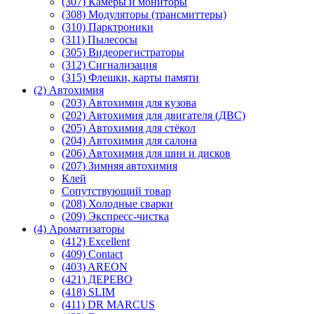
(307) Камеры и мониторы
(308) Модуляторы (трансмиттеры)
(310) Парктроники
(311) Пылесосы
(305) Видеорегистраторы
(312) Сигнализация
(315) Флешки, карты памяти
(2) Автохимия
(203) Автохимия для кузова
(202) Автохимия для двигателя (ДВС)
(205) Автохимия для стёкол
(204) Автохимия для салона
(206) Автохимия для шин и дисков
(207) Зимняя автохимия
Клей
Сопутствующий товар
(208) Холодные сварки
(209) Экспреcс-чистка
(4) Ароматизаторы
(412) Excellent
(409) Contact
(403) AREON
(421) ДЕРЕВО
(418) SLIM
(411) DR MARCUS