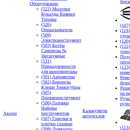
бенз
Оборудование
(522) Молотки
Кувалды Киянки
Топоры
(526)
(107
Опрыскиватель
(119
(509)
глуш
Электроинструмент
(120
(503) Болты
(122
Саморезы №
тони
\бесшумные
Под
(531)
орто
Принадлежности
(123
для шиномонтажа
номе
(501) Ареометры
Реме
(502) Бокорезы
безо
Клещи Тонкогубцы
Реше
(505)
на р
Пневмоинструмент
Руч
(506) Головки
ручн
Наборы
Калькулятор
Акции
инструментов
авточехлов
(507) Горелки и
плитки газовые
(113
(508) Домкраты