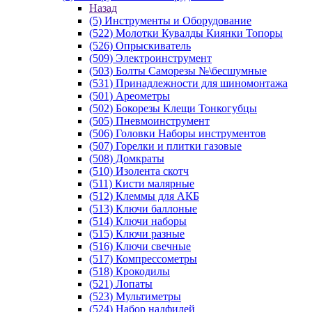
Назад
(5) Инструменты и Оборудование
(522) Молотки Кувалды Киянки Топоры
(526) Опрыскиватель
(509) Электроинструмент
(503) Болты Саморезы №\бесшумные
(531) Принадлежности для шиномонтажа
(501) Ареометры
(502) Бокорезы Клещи Тонкогубцы
(505) Пневмоинструмент
(506) Головки Наборы инструментов
(507) Горелки и плитки газовые
(508) Домкраты
(510) Изолента скотч
(511) Кисти малярные
(512) Клеммы для АКБ
(513) Ключи баллоные
(514) Ключи наборы
(515) Ключи разные
(516) Ключи свечные
(517) Компрессометры
(518) Крокодилы
(521) Лопаты
(523) Мультиметры
(524) Набор надфилей