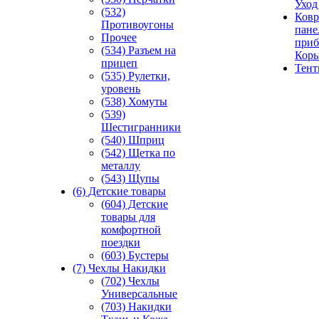
Уход
(532)
Ковр
Противоугоны
пане
Прочее
приб
(534) Разъем на
Кор
прицеп
Тен
(535) Рулетки,
уровень
(538) Хомуты
(539)
Шестигранники
(540) Шприц
(542) Щетка по
металлу
(543) Щупы
(6) Детские товары
(604) Детские
товары для
комфортной
поездки
(603) Бустеры
(7) Чехлы Накидки
(702) Чехлы
Универсальные
(703) Накидки