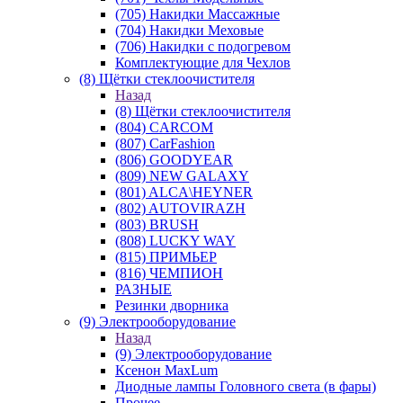
(705) Накидки Массажные
(704) Накидки Меховые
(706) Накидки с подогревом
Комплектующие для Чехлов
(8) Щётки стеклоочистителя
Назад
(8) Щётки стеклоочистителя
(804) CARCOM
(807) CarFashion
(806) GOODYEAR
(809) NEW GALAXY
(801) ALCA\HEYNER
(802) AUTOVIRAZH
(803) BRUSH
(808) LUCKY WAY
(815) ПРИМЬЕР
(816) ЧЕМПИОН
РАЗНЫЕ
Резинки дворника
(9) Электрооборудование
Назад
(9) Электрооборудование
Ксенон MaxLum
Диодные лампы Головного света (в фары)
Прочее