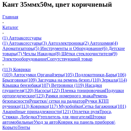
Кант 35ммх50м, цвет коричневый
Главная
-
Каталог
-
(1) Автоаксессуары
(1) Автоаксессуары
(3) Автоэлектроника
(2) Автохимия
(4)
Ароматизаторы
(5) Инструменты и Оборудование
(6) Детские
товары
(7) Чехлы Накидки
(8) Щётки стеклоочистителя
(9)
Электрооборудование
Сопутствующий товар
-
(113) Коврики
(103) Автосумки Органайзеры
(105) Подлокотники-Бары
(106)
Брызговики
(109) Заглушка на ремень безоп.
(110) Зеркала
(114)
Крышка бензобака
(107) Ветровики
(119) Насадки
глушителя
(120) Насосы
(122) Пленка тонировочная
Подушки
ортопедические
(123) Рамки номерного знака
Ремень
безопасности
Решетки/ сетки на радиатор
Ручки КПП
ручники
(113) Коврики
(117) Мухобойки
Сетка багажника
(101)
Аварийные принадлежности
(121) Оплетки руля
Троса,
Стяжки, Лебедки
Утеплитель для двигателя
Шторки
автомобильные
Уход за авто
Коврик на панель приборов\
Корыто
Тенты