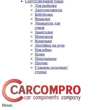
Сопутствующий товар
Для рыбалки
Автодокументы
Бейсболки
Вешалки
Держатели для
очков
Зажигалки
Ионизатор
Кошельки
Лентяйки на руль
Наклейки
Ножи
Пепельницы
Прочие
Стаканы складные/
стопки
Меню