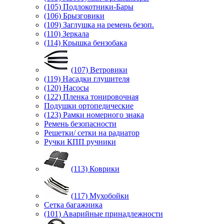
(105) Подлокотники-Бары
(106) Брызговики
(109) Заглушка на ремень безоп.
(110) Зеркала
(114) Крышка бензобака
(107) Ветровики
(119) Насадки глушителя
(120) Насосы
(122) Пленка тонировочная
Подушки ортопедические
(123) Рамки номерного знака
Ремень безопасности
Решетки/ сетки на радиатор
Ручки КПП ручники
(113) Коврики
(117) Мухобойки
Сетка багажника
(101) Аварийные принадлежности