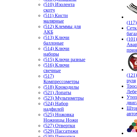
(510) Изолента
скотч
(511) Кисти
малярные
(117
(512) Клеммы для
Сетк
АКБ
бага
(513) Ключи
(101)
баллоные
Ава
(514) Ключи
прин
наборы
(515) Ключи разные
(516) Ключи
свечные
(121
(517)
руля
Компрессометры
Трос
(518) Крокодилы
Лебе
(521) Лопаты
Утеп
(523) Мультиметры
двиг
(524) Набор
Што
надфилей
авто
(525) Ножовка
Ножницы Ножи
(527) Отвертки
(529) Пассатижи
(530) Перчатки