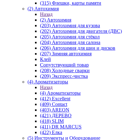
(315) Флешки, карты памяти
(2) Автохимия
Назад
(2) Автохимия
(203) Автохимия для кузова
(202) Автохимия для двигателя (ДВС)
(205) Автохимия для стёкол
(204) Автохимия для салона
(206) Автохимия для шин и дисков
(207) Зимняя автохимия
Клей
Сопутствующий товар
(208) Холодные сварки
(209) Экспреcс-чистка
(4) Ароматизаторы
Назад
(4) Ароматизаторы
(412) Excellent
(409) Contact
(403) AREON
(421) ДЕРЕВО
(418) SLIM
(411) DR MARCUS
(422) Елка
(5) Инструменты и Оборудование