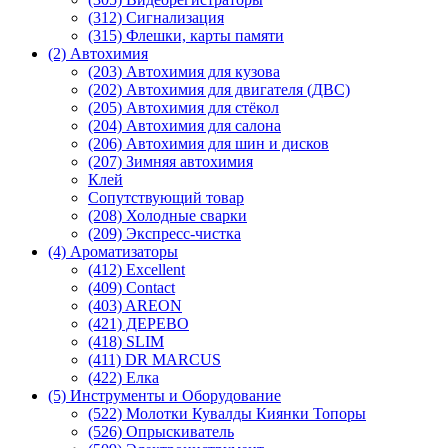
(312) Сигнализация
(315) Флешки, карты памяти
(2) Автохимия
(203) Автохимия для кузова
(202) Автохимия для двигателя (ДВС)
(205) Автохимия для стёкол
(204) Автохимия для салона
(206) Автохимия для шин и дисков
(207) Зимняя автохимия
Клей
Сопутствующий товар
(208) Холодные сварки
(209) Экспреcс-чистка
(4) Ароматизаторы
(412) Excellent
(409) Contact
(403) AREON
(421) ДЕРЕВО
(418) SLIM
(411) DR MARCUS
(422) Елка
(5) Инструменты и Оборудование
(522) Молотки Кувалды Киянки Топоры
(526) Опрыскиватель