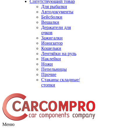
Сопутствующий товар
Для рыбалки
Автодокументы
Бейсболки
Вешалки
Держатели для
очков
Зажигалки
Ионизатор
Кошельки
Лентяйки на руль
Наклейки
Ножи
Пепельницы
Прочие
Стаканы складные/
стопки
Меню