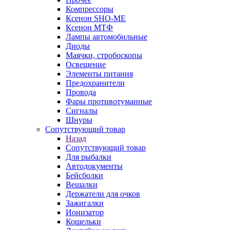
Компрессоры
Ксенон SHO-ME
Ксенон МТФ
Лампы автомобильные
Диоды
Маячки, стробоскопы
Освещение
Элементы питания
Предохранители
Провода
Фары противотуманные
Сигналы
Шнуры
Сопутствующий товар
Назад
Сопутствующий товар
Для рыбалки
Автодокументы
Бейсболки
Вешалки
Держатели для очков
Зажигалки
Ионизатор
Кошельки