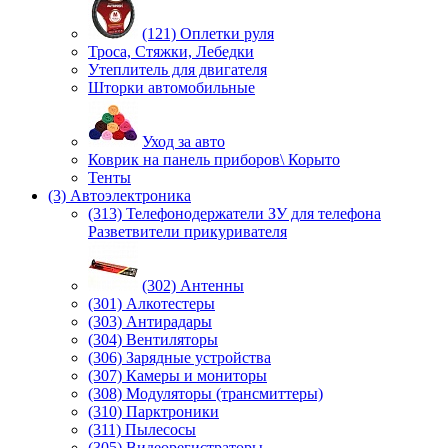
(121) Оплетки руля
Троса, Стяжки, Лебедки
Утеплитель для двигателя
Шторки автомобильные
Уход за авто
Коврик на панель приборов\ Корыто
Тенты
(3) Автоэлектроника
(313) Телефонодержатели ЗУ для телефона
Разветвители прикуривателя
(302) Антенны
(301) Алкотестеры
(303) Антирадары
(304) Вентиляторы
(306) Зарядные устройства
(307) Камеры и мониторы
(308) Модуляторы (трансмиттеры)
(310) Парктроники
(311) Пылесосы
(305) Видеорегистраторы