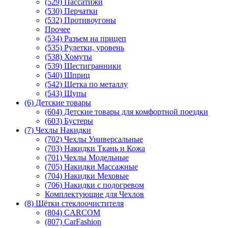
(529) Пассатижи
(530) Перчатки
(532) Противоугоны
Прочее
(534) Разъем на прицеп
(535) Рулетки, уровень
(538) Хомуты
(539) Шестигранники
(540) Шприц
(542) Щетка по металлу
(543) Щупы
(6) Детские товары
(604) Детские товары для комфортной поездки
(603) Бустеры
(7) Чехлы Накидки
(702) Чехлы Универсальные
(703) Накидки Ткань и Кожа
(701) Чехлы Модельные
(705) Накидки Массажные
(704) Накидки Меховые
(706) Накидки с подогревом
Комплектующие для Чехлов
(8) Щётки стеклоочистителя
(804) CARCOM
(807) CarFashion