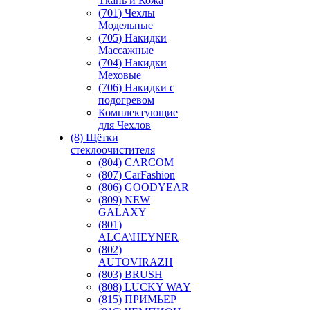
Ткань и Кожа
(701) Чехлы
Модельные
(705) Накидки
Массажные
(704) Накидки
Меховые
(706) Накидки с
подогревом
Комплектующие
для Чехлов
(8) Щётки
стеклоочистителя
(804) CARCOM
(807) CarFashion
(806) GOODYEAR
(809) NEW
GALAXY
(801)
ALCA\HEYNER
(802)
AUTOVIRAZH
(803) BRUSH
(808) LUCKY WAY
(815) ПРИМЬЕР