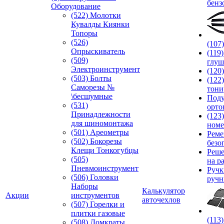
бенз
Оборудование
(522) Молотки
Кувалды Киянки
Топоры
(526)
(107
Опрыскиватель
(119
(509)
глуш
Электроинструмент
(120
(503) Болты
(122
Саморезы №
тони
\бесшумные
Под
(531)
орто
Принадлежности
(123
для шиномонтажа
номе
(501) Ареометры
Реме
(502) Бокорезы
безо
Клещи Тонкогубцы
Реше
(505)
на р
Пневмоинструмент
Руч
(506) Головки
ручн
Наборы
Калькулятор
Акции
инструментов
авточехлов
(507) Горелки и
плитки газовые
(113
(508) Домкраты