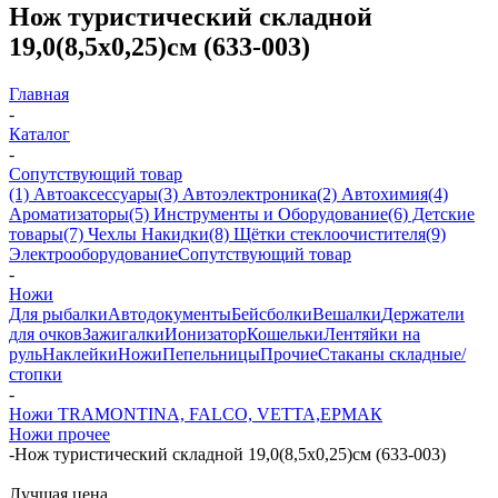
Нож туристический складной
19,0(8,5х0,25)см (633-003)
Главная
-
Каталог
-
Сопутствующий товар
(1) Автоаксессуары
(3) Автоэлектроника
(2) Автохимия
(4)
Ароматизаторы
(5) Инструменты и Оборудование
(6) Детские
товары
(7) Чехлы Накидки
(8) Щётки стеклоочистителя
(9)
Электрооборудование
Сопутствующий товар
-
Ножи
Для рыбалки
Автодокументы
Бейсболки
Вешалки
Держатели
для очков
Зажигалки
Ионизатор
Кошельки
Лентяйки на
руль
Наклейки
Ножи
Пепельницы
Прочие
Стаканы складные/
стопки
-
Ножи TRAMONTINA, FALCO, VETTA,ЕРМАК
Ножи прочее
-
Нож туристический складной 19,0(8,5х0,25)см (633-003)
Лучшая цена