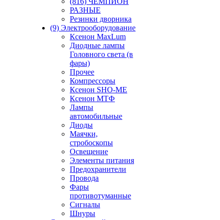
(816) ЧЕМПИОН
РАЗНЫЕ
Резинки дворника
(9) Электрооборудование
Ксенон MaxLum
Диодные лампы
Головного света (в
фары)
Прочее
Компрессоры
Ксенон SHO-ME
Ксенон МТФ
Лампы
автомобильные
Диоды
Маячки,
стробоскопы
Освещение
Элементы питания
Предохранители
Провода
Фары
противотуманные
Сигналы
Шнуры