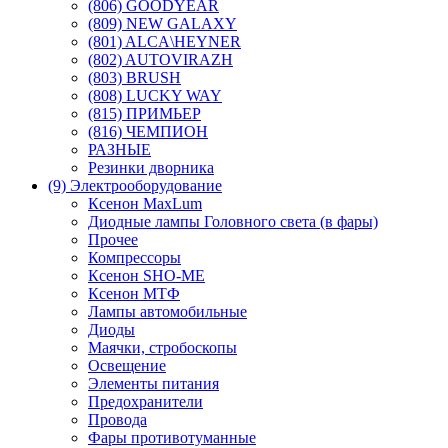
(806) GOODYEAR
(809) NEW GALAXY
(801) ALCA\HEYNER
(802) AUTOVIRAZH
(803) BRUSH
(808) LUCKY WAY
(815) ПРИМЬЕР
(816) ЧЕМПИОН
РАЗНЫЕ
Резинки дворника
(9) Электрооборудование
Ксенон MaxLum
Диодные лампы Головного света (в фары)
Прочее
Компрессоры
Ксенон SHO-ME
Ксенон МТФ
Лампы автомобильные
Диоды
Маячки, стробоскопы
Освещение
Элементы питания
Предохранители
Провода
Фары противотуманные