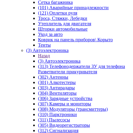
Сетка багажника
(101) Аварийные принадлежности
(121) Оплетки руля
Троса, Стяжки, Лебедки
Утеплитель для двигателя
Шторки автомобильные
Уход за авто
Коврик на панель приборов\ Корыто
Тенты
(3) Автоэлектроника
Назад
(3) Автоэлектроника
(313) Телефонодержатели ЗУ для телефона
Разветвители прикуривателя
(302) Антенны
(301) Алкотестеры
(303) Антирадары
(304) Вентиляторы
(306) Зарядные устройства
(307) Камеры и мониторы
(308) Модуляторы (трансмиттеры)
(310) Парктроники
(311) Пылесосы
(305) Видеорегистраторы
(312) Сигнализация