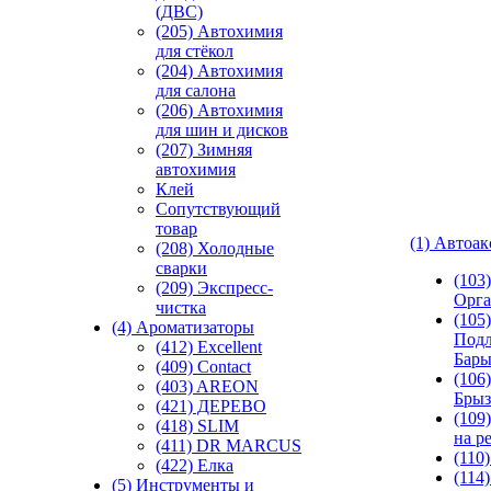
(ДВС)
(205) Автохимия
для стёкол
(204) Автохимия
для салона
(206) Автохимия
для шин и дисков
(207) Зимняя
автохимия
Клей
Сопутствующий
товар
(1) Автоа
(208) Холодные
сварки
(103
(209) Экспреcс-
Орга
чистка
(105)
(4) Ароматизаторы
Подл
(412) Excellent
Бар
(409) Contact
(106)
(403) AREON
Брыз
(421) ДЕРЕВО
(109
(418) SLIM
на р
(411) DR MARCUS
(110
(422) Елка
(114
(5) Инструменты и