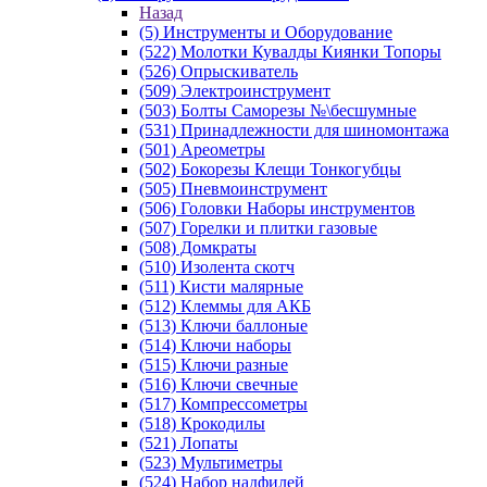
Назад
(5) Инструменты и Оборудование
(522) Молотки Кувалды Киянки Топоры
(526) Опрыскиватель
(509) Электроинструмент
(503) Болты Саморезы №\бесшумные
(531) Принадлежности для шиномонтажа
(501) Ареометры
(502) Бокорезы Клещи Тонкогубцы
(505) Пневмоинструмент
(506) Головки Наборы инструментов
(507) Горелки и плитки газовые
(508) Домкраты
(510) Изолента скотч
(511) Кисти малярные
(512) Клеммы для АКБ
(513) Ключи баллоные
(514) Ключи наборы
(515) Ключи разные
(516) Ключи свечные
(517) Компрессометры
(518) Крокодилы
(521) Лопаты
(523) Мультиметры
(524) Набор надфилей