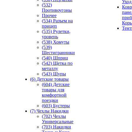
Уход
(532)
Ковр
Противоугоны
пане
Прочее
приб
(534) Разъем на
Кор
прицеп
Тен
(535) Рулетки,
уровень
(538) Хомуты
(539)
Шестигранники
(540) Шприц
(542) Щетка по
металлу
(543) Щупы
(6) Детские товары
(604) Детские
товары для
комфортной
поездки
(603) Бустеры
(7) Чехлы Накидки
(702) Чехлы
Универсальные
(703) Накидки