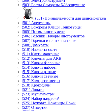
(509) Электроинструмент
(503) Болты Саморезы №\бесшумные
(531) Принадлежности для шиномонтажа
(501) Ареометры
(502) Бокорезы Клещи Тонкогубцы
(505) Пневмоинструмент
(506) Головки Наборы инструментов
(507) Горелки и плитки газовые
(508) Домкраты
(510) Изолента скотч
(511) Кисти малярные
(512) Клеммы для АКБ
(513) Ключи баллоные
(514) Ключи наборы
(515) Ключи разные
(516) Ключи свечные
(517) Компрессометры
(518) Крокодилы
(521) Лопаты
(523) Мультиметры
(524) Набор надфилей
(525) Ножовка Ножницы Ножи
(527) Отвертки