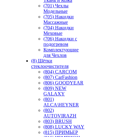
Ткань и Кожа
(701) Чехлы
Модельные
(705) Накидки
Массажные
(704) Накидки
Меховые
(706) Накидки с
подогревом
Комплектующие
для Чехлов
(8) Щётки
стеклоочистителя
(804) CARCOM
(807) CarFashion
(806) GOODYEAR
(809) NEW
GALAXY
(801)
ALCA\HEYNER
(802)
AUTOVIRAZH
(803) BRUSH
(808) LUCKY WAY
(815) ПРИМЬЕР