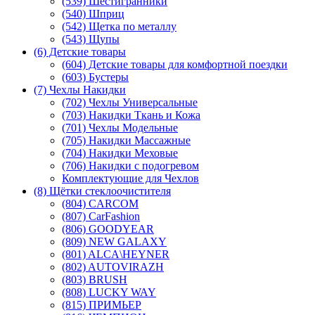
(539) Шестигранники
(540) Шприц
(542) Щетка по металлу
(543) Щупы
(6) Детские товары
(604) Детские товары для комфортной поездки
(603) Бустеры
(7) Чехлы Накидки
(702) Чехлы Универсальные
(703) Накидки Ткань и Кожа
(701) Чехлы Модельные
(705) Накидки Массажные
(704) Накидки Меховые
(706) Накидки с подогревом
Комплектующие для Чехлов
(8) Щётки стеклоочистителя
(804) CARCOM
(807) CarFashion
(806) GOODYEAR
(809) NEW GALAXY
(801) ALCA\HEYNER
(802) AUTOVIRAZH
(803) BRUSH
(808) LUCKY WAY
(815) ПРИМЬЕР