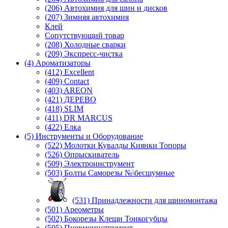
(206) Автохимия для шин и дисков
(207) Зимняя автохимия
Клей
Сопутствующий товар
(208) Холодные сварки
(209) Экспреcс-чистка
(4) Ароматизаторы
(412) Excellent
(409) Contact
(403) AREON
(421) ДЕРЕВО
(418) SLIM
(411) DR MARCUS
(422) Елка
(5) Инструменты и Оборудование
(522) Молотки Кувалды Киянки Топоры
(526) Опрыскиватель
(509) Электроинструмент
(503) Болты Саморезы №\бесшумные
(531) Принадлежности для шиномонтажа
(501) Ареометры
(502) Бокорезы Клещи Тонкогубцы
(505) Пневмоинструмент