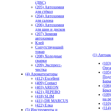
(ДВС)
(205) Автохимия
для стёкол
(204) Автохимия
для салона
(206) Автохимия
для шин и дисков
(207) Зимняя
автохимия
Клей
Сопутствующий
товар
(1) Автоа
(208) Холодные
сварки
(103
(209) Экспреcс-
Орга
чистка
(105)
(4) Ароматизаторы
Подл
(412) Excellent
Бар
(409) Contact
(106)
(403) AREON
Брыз
(421) ДЕРЕВО
(109
(418) SLIM
на р
(411) DR MARCUS
(110
(422) Елка
(114
(5) Инструменты и