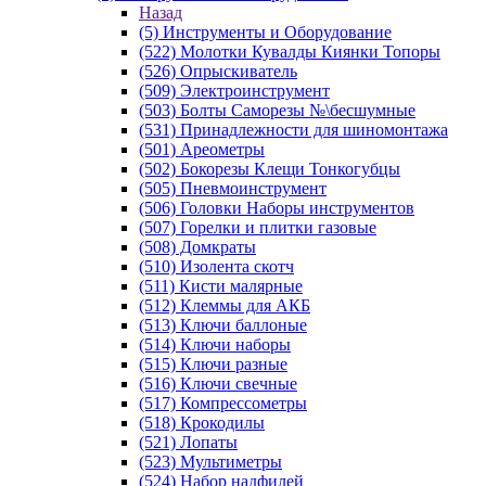
Назад
(5) Инструменты и Оборудование
(522) Молотки Кувалды Киянки Топоры
(526) Опрыскиватель
(509) Электроинструмент
(503) Болты Саморезы №\бесшумные
(531) Принадлежности для шиномонтажа
(501) Ареометры
(502) Бокорезы Клещи Тонкогубцы
(505) Пневмоинструмент
(506) Головки Наборы инструментов
(507) Горелки и плитки газовые
(508) Домкраты
(510) Изолента скотч
(511) Кисти малярные
(512) Клеммы для АКБ
(513) Ключи баллоные
(514) Ключи наборы
(515) Ключи разные
(516) Ключи свечные
(517) Компрессометры
(518) Крокодилы
(521) Лопаты
(523) Мультиметры
(524) Набор надфилей