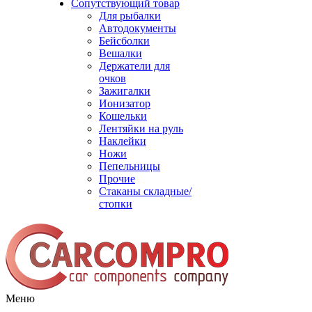
Сопутствующий товар
Для рыбалки
Автодокументы
Бейсболки
Вешалки
Держатели для
очков
Зажигалки
Ионизатор
Кошельки
Лентяйки на руль
Наклейки
Ножи
Пепельницы
Прочие
Стаканы складные/
стопки
Меню