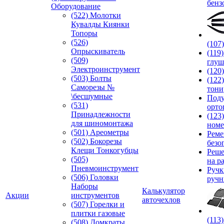
бенз
Оборудование
(522) Молотки
Кувалды Киянки
Топоры
(526)
(107
Опрыскиватель
(119
(509)
глуш
Электроинструмент
(120
(503) Болты
(122
Саморезы №
тони
\бесшумные
Под
(531)
орто
Принадлежности
(123
для шиномонтажа
номе
(501) Ареометры
Реме
(502) Бокорезы
безо
Клещи Тонкогубцы
Реше
(505)
на р
Пневмоинструмент
Руч
(506) Головки
ручн
Наборы
Калькулятор
Акции
инструментов
авточехлов
(507) Горелки и
плитки газовые
(113
(508) Домкраты