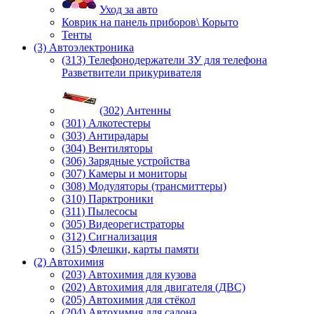
Уход за авто
Коврик на панель приборов\ Корыто
Тенты
(3) Автоэлектроника
(313) Телефонодержатели ЗУ для телефона
Разветвители прикуривателя
(302) Антенны
(301) Алкотестеры
(303) Антирадары
(304) Вентиляторы
(306) Зарядные устройства
(307) Камеры и мониторы
(308) Модуляторы (трансмиттеры)
(310) Парктроники
(311) Пылесосы
(305) Видеорегистраторы
(312) Сигнализация
(315) Флешки, карты памяти
(2) Автохимия
(203) Автохимия для кузова
(202) Автохимия для двигателя (ДВС)
(205) Автохимия для стёкол
(204) Автохимия для салона