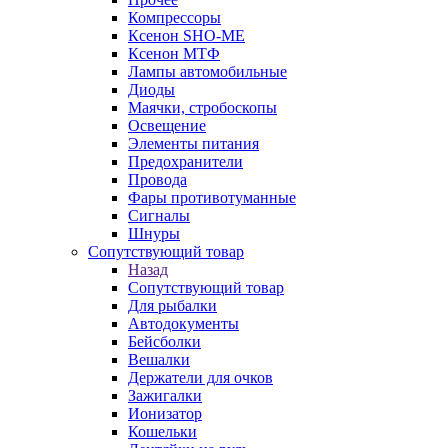
Компрессоры
Ксенон SHO-ME
Ксенон МТФ
Лампы автомобильные
Диоды
Маячки, стробоскопы
Освещение
Элементы питания
Предохранители
Провода
Фары противотуманные
Сигналы
Шнуры
Сопутствующий товар
Назад
Сопутствующий товар
Для рыбалки
Автодокументы
Бейсболки
Вешалки
Держатели для очков
Зажигалки
Ионизатор
Кошельки