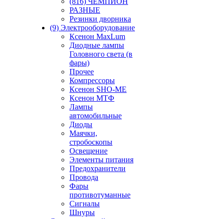
(816) ЧЕМПИОН
РАЗНЫЕ
Резинки дворника
(9) Электрооборудование
Ксенон MaxLum
Диодные лампы
Головного света (в
фары)
Прочее
Компрессоры
Ксенон SHO-ME
Ксенон МТФ
Лампы
автомобильные
Диоды
Маячки,
стробоскопы
Освещение
Элементы питания
Предохранители
Провода
Фары
противотуманные
Сигналы
Шнуры