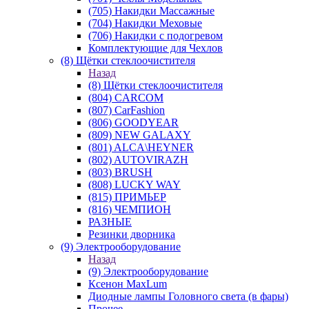
(705) Накидки Массажные
(704) Накидки Меховые
(706) Накидки с подогревом
Комплектующие для Чехлов
(8) Щётки стеклоочистителя
Назад
(8) Щётки стеклоочистителя
(804) CARCOM
(807) CarFashion
(806) GOODYEAR
(809) NEW GALAXY
(801) ALCA\HEYNER
(802) AUTOVIRAZH
(803) BRUSH
(808) LUCKY WAY
(815) ПРИМЬЕР
(816) ЧЕМПИОН
РАЗНЫЕ
Резинки дворника
(9) Электрооборудование
Назад
(9) Электрооборудование
Ксенон MaxLum
Диодные лампы Головного света (в фары)
Прочее