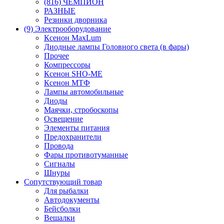
(816) ЧЕМПИОН
РАЗНЫЕ
Резинки дворника
(9) Электрооборудование
Ксенон MaxLum
Диодные лампы Головного света (в фары)
Прочее
Компрессоры
Ксенон SHO-ME
Ксенон МТФ
Лампы автомобильные
Диоды
Маячки, стробоскопы
Освещение
Элементы питания
Предохранители
Провода
Фары противотуманные
Сигналы
Шнуры
Сопутствующий товар
Для рыбалки
Автодокументы
Бейсболки
Вешалки