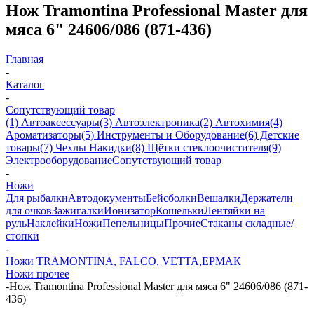
Нож Tramontina Professional Master для
мяса 6" 24606/086 (871-436)
Главная
-
Каталог
-
Сопутствующий товар
(1) Автоаксессуары
(3) Автоэлектроника
(2) Автохимия
(4)
Ароматизаторы
(5) Инструменты и Оборудование
(6) Детские
товары
(7) Чехлы Накидки
(8) Щётки стеклоочистителя
(9)
Электрооборудование
Сопутствующий товар
-
Ножи
Для рыбалки
Автодокументы
Бейсболки
Вешалки
Держатели
для очков
Зажигалки
Ионизатор
Кошельки
Лентяйки на
руль
Наклейки
Ножи
Пепельницы
Прочие
Стаканы складные/
стопки
-
Ножи TRAMONTINA, FALCO, VETTA,ЕРМАК
Ножи прочее
-
Нож Tramontina Professional Master для мяса 6" 24606/086 (871-
436)