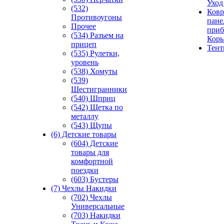
Уход
(532)
Ковр
Противоугоны
пане
Прочее
приб
(534) Разъем на
Кор
прицеп
Тен
(535) Рулетки,
уровень
(538) Хомуты
(539)
Шестигранники
(540) Шприц
(542) Щетка по
металлу
(543) Щупы
(6) Детские товары
(604) Детские
товары для
комфортной
поездки
(603) Бустеры
(7) Чехлы Накидки
(702) Чехлы
Универсальные
(703) Накидки