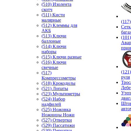
(510) Изолента
скотч
(511) Кисти
малярные
(117
(512) Клеммы для
Сетк
АКБ
бага
(513) Ключи
(101)
баллоные
Ава
(514) Ключи
прин
наборы
(515) Ключи разные
(516) Ключи
свечные
(121
(517)
руля
Компрессометры
Трос
(518) Крокодилы
Лебе
(521) Лопаты
Утеп
(523) Мультиметры
двиг
(524) Набор
Што
надфилей
авто
(525) Ножовка
Ножницы Ножи
(527) Отвертки
(529) Пассатижи
(530) Перчатки