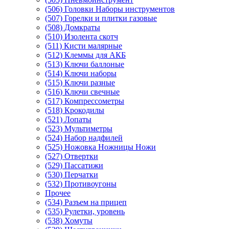
(506) Головки Наборы инструментов
(507) Горелки и плитки газовые
(508) Домкраты
(510) Изолента скотч
(511) Кисти малярные
(512) Клеммы для АКБ
(513) Ключи баллоные
(514) Ключи наборы
(515) Ключи разные
(516) Ключи свечные
(517) Компрессометры
(518) Крокодилы
(521) Лопаты
(523) Мультиметры
(524) Набор надфилей
(525) Ножовка Ножницы Ножи
(527) Отвертки
(529) Пассатижи
(530) Перчатки
(532) Противоугоны
Прочее
(534) Разъем на прицеп
(535) Рулетки, уровень
(538) Хомуты