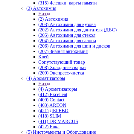
(315) Флешки, карты памяти
(2) Автохимия
Назад
(2) Автохимия
(203) Автохимия для кузова
(202) Автохимия для двигателя (ДВС)
(205) Автохимия для стёкол
(204) Автохимия для салона
(206) Автохимия для шин и дисков
(207) Зимняя автохимия
Клей
Сопутствующий товар
(208) Холодные сварки
(209) Экспреcс-чистка
(4) Ароматизаторы
Назад
(4) Ароматизаторы
(412) Excellent
(409) Contact
(403) AREON
(421) ДЕРЕВО
(418) SLIM
(411) DR MARCUS
(422) Елка
(5) Инструменты и Оборудование