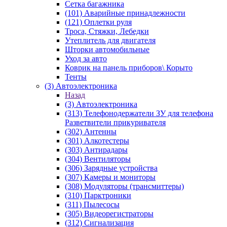
Сетка багажника
(101) Аварийные принадлежности
(121) Оплетки руля
Троса, Стяжки, Лебедки
Утеплитель для двигателя
Шторки автомобильные
Уход за авто
Коврик на панель приборов\ Корыто
Тенты
(3) Автоэлектроника
Назад
(3) Автоэлектроника
(313) Телефонодержатели ЗУ для телефона
Разветвители прикуривателя
(302) Антенны
(301) Алкотестеры
(303) Антирадары
(304) Вентиляторы
(306) Зарядные устройства
(307) Камеры и мониторы
(308) Модуляторы (трансмиттеры)
(310) Парктроники
(311) Пылесосы
(305) Видеорегистраторы
(312) Сигнализация