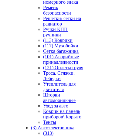
номерного знака
Ремень
безопасности
Решетки/ сетки на
радиатор
Ручки КПП
ручники
(113) Коврики
(117) Мухобойки
Сетка багажника
(101) Аварийные
принадлежности
(121) Оплетки руля
Троса, Стяжки,
Лебедки
Утеплитель для
двигателя
Шторки
автомобильные
Уход за авто
Коврик на панель
приборов\ Корыто
Тенты
(3) Автоэлектроника
(313)