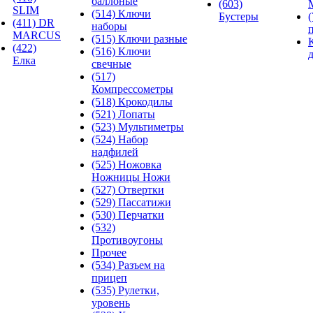
баллоные
(603)
SLIM
(514) Ключи
Бустеры
(411) DR
наборы
MARCUS
(515) Ключи разные
(422)
(516) Ключи
Елка
свечные
(517)
Компрессометры
(518) Крокодилы
(521) Лопаты
(523) Мультиметры
(524) Набор
надфилей
(525) Ножовка
Ножницы Ножи
(527) Отвертки
(529) Пассатижи
(530) Перчатки
(532)
Противоугоны
Прочее
(534) Разъем на
прицеп
(535) Рулетки,
уровень