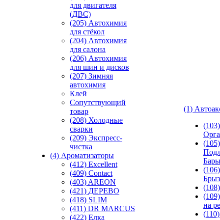
для двигателя
(ДВС)
(205) Автохимия
для стёкол
(204) Автохимия
для салона
(206) Автохимия
для шин и дисков
(207) Зимняя
автохимия
Клей
Сопутствующий
(1) Автоа
товар
(208) Холодные
(103
сварки
Орга
(209) Экспреcс-
(105)
чистка
Подл
(4) Ароматизаторы
Бар
(412) Excellent
(106)
(409) Contact
Брыз
(403) AREON
(108
(421) ДЕРЕВО
(109
(418) SLIM
на р
(411) DR MARCUS
(110
(422) Елка