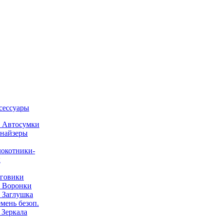
ксессуары
) Автосумки
найзеры
окотники-
ы
говики
) Воронки
) Заглушка
емень безоп.
) Зеркала