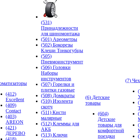
(531)
Принадлежности
для шиномонтажа
(501) Ареометры
(502) Бокорезы
Клещи Тонкогубцы
(505)
Пневмоинструмент
(506) Головки
Наборы
инструментов
(7) Че
оматизаторы
(507) Горелки и
плитки газовые
(412)
(508) Домкраты
(6) Детские
Excellent
(510) Изолента
товары
(409)
скотч
Contact
(511) Кисти
(604)
(403)
малярные
Детские
AREON
(512) Клеммы для
товары для
(421)
АКБ
комфортной
ДЕРЕВО
(513) Ключи
поездки
(418)