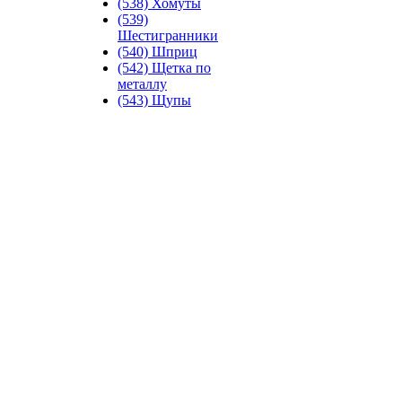
(538) Хомуты
(539)
Шестигранники
(540) Шприц
(542) Щетка по
металлу
(543) Щупы