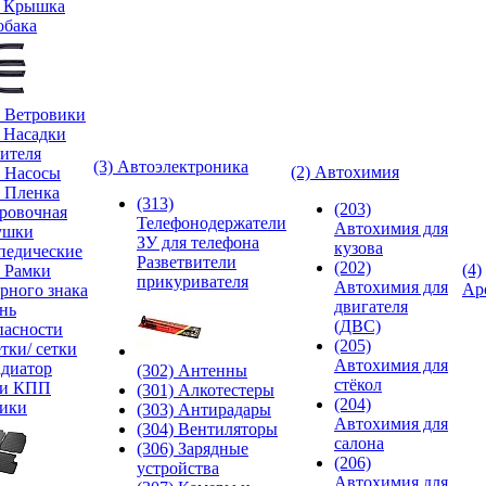
) Крышка
обака
) Ветровики
) Насадки
ителя
(3) Автоэлектроника
(2) Автохимия
) Насосы
) Пленка
(313)
(203)
ровочная
Телефонодержатели
Автохимия для
ушки
ЗУ для телефона
кузова
педические
Разветвители
(202)
(4)
) Рамки
прикуривателя
Автохимия для
Ар
рного знака
двигателя
нь
(ДВС)
пасности
(205)
тки/ сетки
Автохимия для
адиатор
(302) Антенны
стёкол
ки КПП
(301) Алкотестеры
(204)
ики
(303) Антирадары
Автохимия для
(304) Вентиляторы
салона
(306) Зарядные
(206)
устройства
Автохимия для