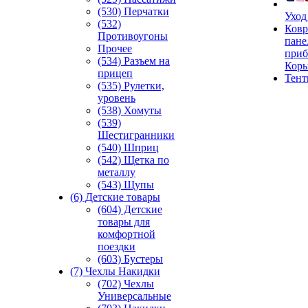
(530) Перчатки
Уход
(532)
Ковр
Противоугоны
пане
Прочее
приб
(534) Разъем на
Кор
прицеп
Тен
(535) Рулетки,
уровень
(538) Хомуты
(539)
Шестигранники
(540) Шприц
(542) Щетка по
металлу
(543) Щупы
(6) Детские товары
(604) Детские
товары для
комфортной
поездки
(603) Бустеры
(7) Чехлы Накидки
(702) Чехлы
Универсальные