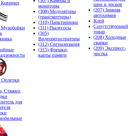
(307) Камеры и
) Коврики
шин и дисков
мониторы
(207) Зимняя
(308) Модуляторы
автохимия
(трансмиттеры)
Клей
(310) Парктроники
Сопутствующий
) Мухобойки
(311) Пылесосы
товар
а
(305)
(208) Холодные
жника
Видеорегистраторы
сварки
(312) Сигнализация
(209) Экспреcс-
рийные
(315) Флешки,
чистка
адлежности
карты памяти
) Оплетки
а, Стяжки,
дки
литель для
ателя
рки
мобильные