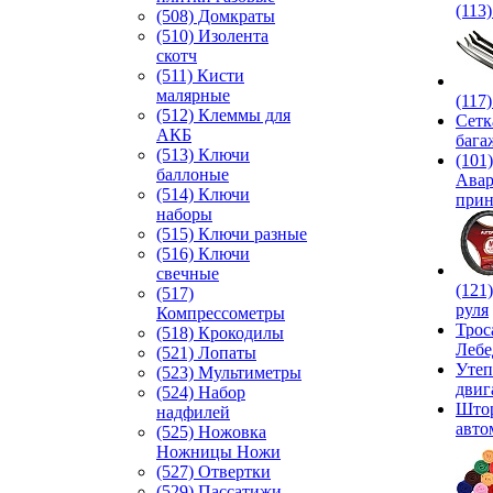
(113
(508) Домкраты
(510) Изолента
скотч
(511) Кисти
малярные
(117
(512) Клеммы для
Сетк
АКБ
бага
(513) Ключи
(101)
баллоные
Ава
(514) Ключи
прин
наборы
(515) Ключи разные
(516) Ключи
свечные
(121
(517)
руля
Компрессометры
Трос
(518) Крокодилы
Лебе
(521) Лопаты
Утеп
(523) Мультиметры
двиг
(524) Набор
Што
надфилей
авто
(525) Ножовка
Ножницы Ножи
(527) Отвертки
(529) Пассатижи