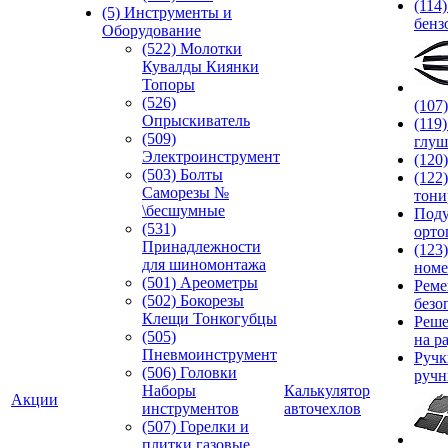
(114
(5) Инструменты и
бенз
Оборудование
(522) Молотки
Кувалды Киянки
Топоры
(526)
(107
Опрыскиватель
(119
(509)
глуш
Электроинструмент
(120
(503) Болты
(122
Саморезы №
тони
\бесшумные
Под
(531)
орто
Принадлежности
(123
для шиномонтажа
номе
(501) Ареометры
Реме
(502) Бокорезы
безо
Клещи Тонкогубцы
Реше
(505)
на р
Пневмоинструмент
Руч
(506) Головки
ручн
Наборы
Калькулятор
Акции
инструментов
авточехлов
(507) Горелки и
плитки газовые