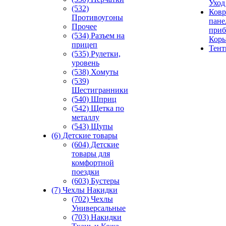
Уход
(532)
Ковр
Противоугоны
пане
Прочее
приб
(534) Разъем на
Кор
прицеп
Тен
(535) Рулетки,
уровень
(538) Хомуты
(539)
Шестигранники
(540) Шприц
(542) Щетка по
металлу
(543) Щупы
(6) Детские товары
(604) Детские
товары для
комфортной
поездки
(603) Бустеры
(7) Чехлы Накидки
(702) Чехлы
Универсальные
(703) Накидки