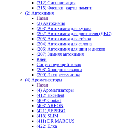
(312) Сигнализация
(315) Флешки, карты памяти
(2) Автохимия
Назад
(2) Автохимия
(203) Автохимия для кузова
(202) Автохимия для двигателя (ДВС)
(205) Автохимия для стёкол
(204) Автохимия для салона
(206) Автохимия для шин и дисков
(207) Зимняя автохимия
Клей
Сопутствующий товар
(208) Холодные сварки
(209) Экспреcс-чистка
(4) Ароматизаторы
Назад
(4) Ароматизаторы
(412) Excellent
(409) Contact
(403) AREON
(421) ДЕРЕВО
(418) SLIM
(411) DR MARCUS
(422) Елка