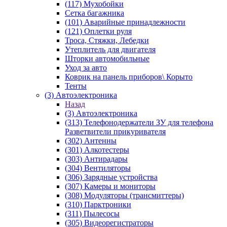
(117) Мухобойки
Сетка багажника
(101) Аварийные принадлежности
(121) Оплетки руля
Троса, Стяжки, Лебедки
Утеплитель для двигателя
Шторки автомобильные
Уход за авто
Коврик на панель приборов\ Корыто
Тенты
(3) Автоэлектроника
Назад
(3) Автоэлектроника
(313) Телефонодержатели ЗУ для телефона
Разветвители прикуривателя
(302) Антенны
(301) Алкотестеры
(303) Антирадары
(304) Вентиляторы
(306) Зарядные устройства
(307) Камеры и мониторы
(308) Модуляторы (трансмиттеры)
(310) Парктроники
(311) Пылесосы
(305) Видеорегистраторы