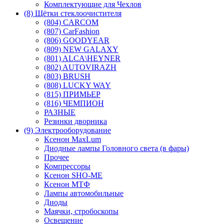
Комплектующие для Чехлов
(8) Щётки стеклоочистителя
(804) CARCOM
(807) CarFashion
(806) GOODYEAR
(809) NEW GALAXY
(801) ALCA\HEYNER
(802) AUTOVIRAZH
(803) BRUSH
(808) LUCKY WAY
(815) ПРИМЬЕР
(816) ЧЕМПИОН
РАЗНЫЕ
Резинки дворника
(9) Электрооборудование
Ксенон MaxLum
Диодные лампы Головного света (в фары)
Прочее
Компрессоры
Ксенон SHO-ME
Ксенон МТФ
Лампы автомобильные
Диоды
Маячки, стробоскопы
Освещение