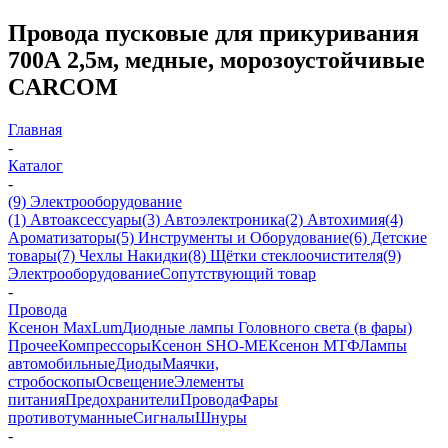
Провода пусковые для прикуривания
700А 2,5м, медные, морозоустойчивые
CARCOM
Главная
-
Каталог
-
(9) Электрооборудование
(1) Автоаксессуары
(3) Автоэлектроника
(2) Автохимия
(4)
Ароматизаторы
(5) Инструменты и Оборудование
(6) Детские
товары
(7) Чехлы Накидки
(8) Щётки стеклоочистителя
(9)
Электрооборудование
Сопутствующий товар
-
Провода
Ксенон MaxLum
Диодные лампы Головного света (в фары)
Прочее
Компрессоры
Ксенон SHO-ME
Ксенон МТФ
Лампы
автомобильные
Диоды
Маячки,
стробоскопы
Освещение
Элементы
питания
Предохранители
Провода
Фары
противотуманные
Сигналы
Шнуры
-