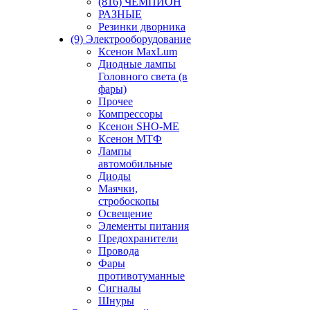
(816) ЧЕМПИОН
РАЗНЫЕ
Резинки дворника
(9) Электрооборудование
Ксенон MaxLum
Диодные лампы
Головного света (в
фары)
Прочее
Компрессоры
Ксенон SHO-ME
Ксенон МТФ
Лампы
автомобильные
Диоды
Маячки,
стробоскопы
Освещение
Элементы питания
Предохранители
Провода
Фары
противотуманные
Сигналы
Шнуры