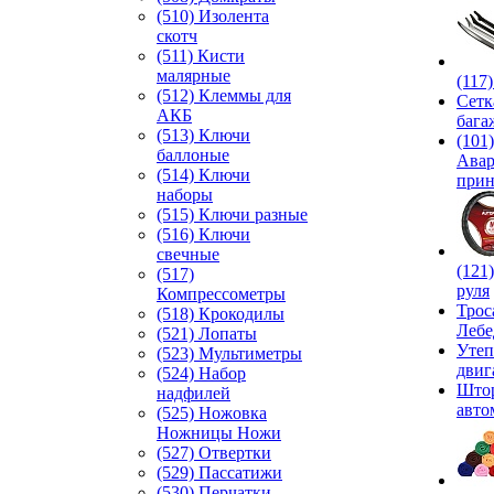
(510) Изолента
скотч
(511) Кисти
малярные
(117
(512) Клеммы для
Сетк
АКБ
бага
(513) Ключи
(101)
баллоные
Ава
(514) Ключи
прин
наборы
(515) Ключи разные
(516) Ключи
свечные
(121
(517)
руля
Компрессометры
Трос
(518) Крокодилы
Лебе
(521) Лопаты
Утеп
(523) Мультиметры
двиг
(524) Набор
Што
надфилей
авто
(525) Ножовка
Ножницы Ножи
(527) Отвертки
(529) Пассатижи
(530) Перчатки