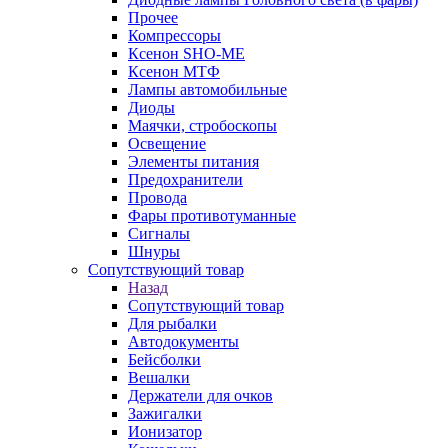
Прочее
Компрессоры
Ксенон SHO-ME
Ксенон МТФ
Лампы автомобильные
Диоды
Маячки, стробоскопы
Освещение
Элементы питания
Предохранители
Провода
Фары противотуманные
Сигналы
Шнуры
Сопутствующий товар
Назад
Сопутствующий товар
Для рыбалки
Автодокументы
Бейсболки
Вешалки
Держатели для очков
Зажигалки
Ионизатор