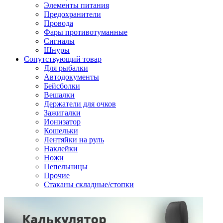
Элементы питания
Предохранители
Провода
Фары противотуманные
Сигналы
Шнуры
Сопутствующий товар
Для рыбалки
Автодокументы
Бейсболки
Вешалки
Держатели для очков
Зажигалки
Ионизатор
Кошельки
Лентяйки на руль
Наклейки
Ножи
Пепельницы
Прочие
Стаканы складные/стопки