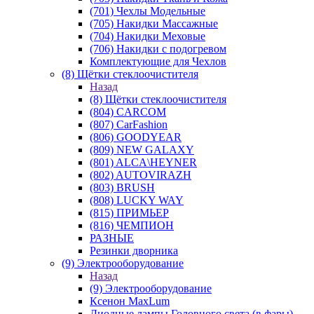
(701) Чехлы Модельные
(705) Накидки Массажные
(704) Накидки Меховые
(706) Накидки с подогревом
Комплектующие для Чехлов
(8) Щётки стеклоочистителя
Назад
(8) Щётки стеклоочистителя
(804) CARCOM
(807) CarFashion
(806) GOODYEAR
(809) NEW GALAXY
(801) ALCA\HEYNER
(802) AUTOVIRAZH
(803) BRUSH
(808) LUCKY WAY
(815) ПРИМЬЕР
(816) ЧЕМПИОН
РАЗНЫЕ
Резинки дворника
(9) Электрооборудование
Назад
(9) Электрооборудование
Ксенон MaxLum
Диодные лампы Головного света (в фары)