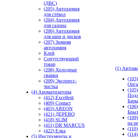
(ДВС)
(205) Автохимия
для стёкол
(204) Автохимия
для салона
(206) Автохимия
для шин и дисков
(207) Зимняя
автохимия
Клей
Сопутствующий
товар
(1) Автоа
(208) Холодные
сварки
(103
(209) Экспреcс-
Орга
чистка
(105)
(4) Ароматизаторы
Подл
(412) Excellent
Бар
(409) Contact
(106)
(403) AREON
Брыз
(421) ДЕРЕВО
(109
(418) SLIM
на р
(411) DR MARCUS
(110
(422) Елка
(114
(5) Инструменты и