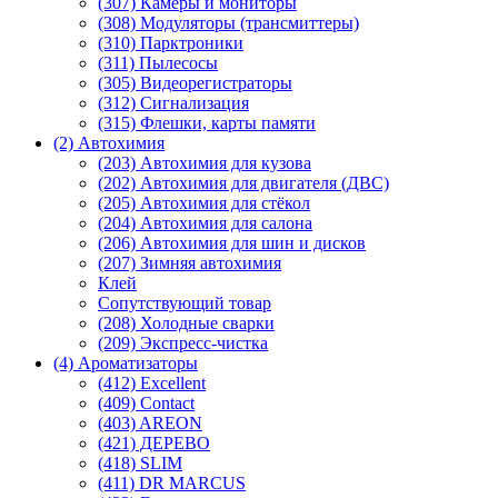
(307) Камеры и мониторы
(308) Модуляторы (трансмиттеры)
(310) Парктроники
(311) Пылесосы
(305) Видеорегистраторы
(312) Сигнализация
(315) Флешки, карты памяти
(2) Автохимия
(203) Автохимия для кузова
(202) Автохимия для двигателя (ДВС)
(205) Автохимия для стёкол
(204) Автохимия для салона
(206) Автохимия для шин и дисков
(207) Зимняя автохимия
Клей
Сопутствующий товар
(208) Холодные сварки
(209) Экспреcс-чистка
(4) Ароматизаторы
(412) Excellent
(409) Contact
(403) AREON
(421) ДЕРЕВО
(418) SLIM
(411) DR MARCUS