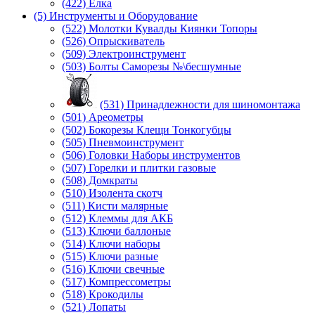
(422) Елка
(5) Инструменты и Оборудование
(522) Молотки Кувалды Киянки Топоры
(526) Опрыскиватель
(509) Электроинструмент
(503) Болты Саморезы №\бесшумные
(531) Принадлежности для шиномонтажа
(501) Ареометры
(502) Бокорезы Клещи Тонкогубцы
(505) Пневмоинструмент
(506) Головки Наборы инструментов
(507) Горелки и плитки газовые
(508) Домкраты
(510) Изолента скотч
(511) Кисти малярные
(512) Клеммы для АКБ
(513) Ключи баллоные
(514) Ключи наборы
(515) Ключи разные
(516) Ключи свечные
(517) Компрессометры
(518) Крокодилы
(521) Лопаты