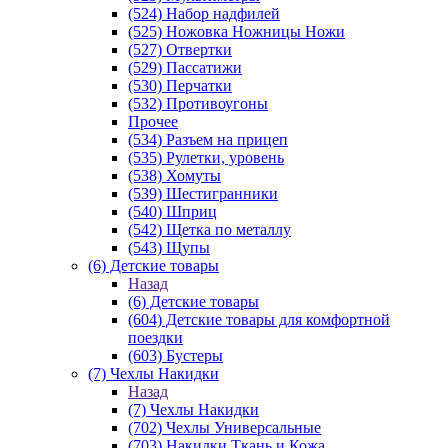
(524) Набор надфилей
(525) Ножовка Ножницы Ножи
(527) Отвертки
(529) Пассатижи
(530) Перчатки
(532) Противоугоны
Прочее
(534) Разъем на прицеп
(535) Рулетки, уровень
(538) Хомуты
(539) Шестигранники
(540) Шприц
(542) Щетка по металлу
(543) Щупы
(6) Детские товары
Назад
(6) Детские товары
(604) Детские товары для комфортной
поездки
(603) Бустеры
(7) Чехлы Накидки
Назад
(7) Чехлы Накидки
(702) Чехлы Универсальные
(703) Накидки Ткань и Кожа