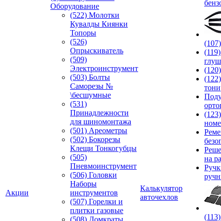
бенз
Оборудование
(522) Молотки
Кувалды Киянки
Топоры
(526)
(107
Опрыскиватель
(119
(509)
глуш
Электроинструмент
(120
(503) Болты
(122
Саморезы №
тони
\бесшумные
Под
(531)
орто
Принадлежности
(123
для шиномонтажа
номе
(501) Ареометры
Реме
(502) Бокорезы
безо
Клещи Тонкогубцы
Реше
(505)
на р
Пневмоинструмент
Руч
(506) Головки
ручн
Наборы
Калькулятор
Акции
инструментов
авточехлов
(507) Горелки и
плитки газовые
(113
(508) Домкраты