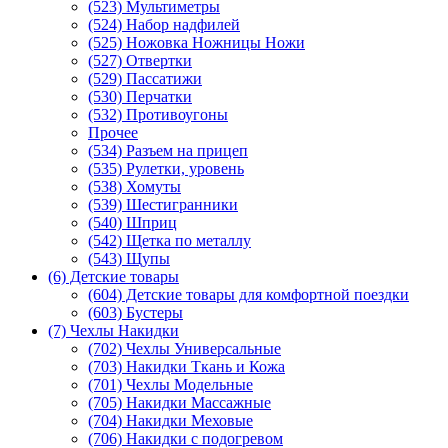
(523) Мультиметры
(524) Набор надфилей
(525) Ножовка Ножницы Ножи
(527) Отвертки
(529) Пассатижи
(530) Перчатки
(532) Противоугоны
Прочее
(534) Разъем на прицеп
(535) Рулетки, уровень
(538) Хомуты
(539) Шестигранники
(540) Шприц
(542) Щетка по металлу
(543) Щупы
(6) Детские товары
(604) Детские товары для комфортной поездки
(603) Бустеры
(7) Чехлы Накидки
(702) Чехлы Универсальные
(703) Накидки Ткань и Кожа
(701) Чехлы Модельные
(705) Накидки Массажные
(704) Накидки Меховые
(706) Накидки с подогревом