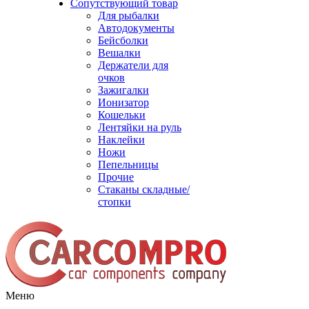
Сопутствующий товар
Для рыбалки
Автодокументы
Бейсболки
Вешалки
Держатели для
очков
Зажигалки
Ионизатор
Кошельки
Лентяйки на руль
Наклейки
Ножи
Пепельницы
Прочие
Стаканы складные/
стопки
Меню