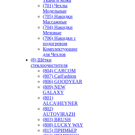
Ткань и Кожа
(701) Чехлы
Модельные
(705) Накидки
Массажные
(704) Накидки
Меховые
(706) Накидки с
подогревом
Комплектующие
для Чехлов
(8) Щётки
стеклоочистителя
(804) CARCOM
(807) CarFashion
(806) GOODYEAR
(809) NEW
GALAXY
(801)
ALCA\HEYNER
(802)
AUTOVIRAZH
(803) BRUSH
(808) LUCKY WAY
(815) ПРИМЬЕР