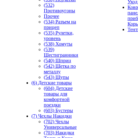
Уход
(532)
Ковр
Противоугоны
пане
Прочее
приб
(534) Разъем на
Кор
прицеп
Тен
(535) Рулетки,
уровень
(538) Хомуты
(539)
Шестигранники
(540) Шприц
(542) Щетка по
металлу
(543) Щупы
(6) Детские товары
(604) Детские
товары для
комфортной
поездки
(603) Бустеры
(7) Чехлы Накидки
(702) Чехлы
Универсальные
(703) Накидки