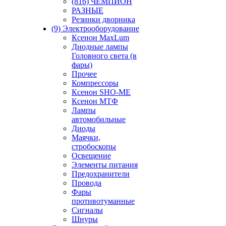
(816) ЧЕМПИОН
РАЗНЫЕ
Резинки дворника
(9) Электрооборудование
Ксенон MaxLum
Диодные лампы
Головного света (в
фары)
Прочее
Компрессоры
Ксенон SHO-ME
Ксенон МТФ
Лампы
автомобильные
Диоды
Маячки,
стробоскопы
Освещение
Элементы питания
Предохранители
Провода
Фары
противотуманные
Сигналы
Шнуры