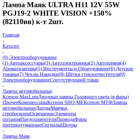
Лампа Маяк ULTRA H11 12V 55W
PGJ19-2 WHITE VISION +150%
(82110вв) к-т 2шт.
Главная
-
Каталог
-
(9) Электрооборудование
(1) Автоаксессуары
(3) Автоэлектроника
(2) Автохимия
(4)
Ароматизаторы
(5) Инструменты и Оборудование
(6) Детские
товары
(7) Чехлы Накидки
(8) Щётки стеклоочистителя
(9)
Электрооборудование
Сопутствующий товар
-
Лампы автомобильные
Ксенон MaxLum
Диодные лампы Головного света (в фары)
Прочее
Компрессоры
Ксенон SHO-ME
Ксенон МТФ
Лампы
автомобильные
Диоды
Маячки,
стробоскопы
Освещение
Элементы
питания
Предохранители
Провода
Фары
противотуманные
Сигналы
Шнуры
-
Лампы Маяк