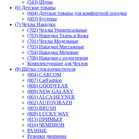
(543) Щупы
(6) Детские товары
(604) Детские товары для комфортной поездки
(603) Бустеры
(7) Чехлы Накидки
(702) Чехлы Универсальные
(703) Накидки Ткань и Кожа
(701) Чехлы Модельные
(705) Накидки Массажные
(704) Накидки Меховые
(706) Накидки с подогревом
Комплектующие для Чехлов
(8) Щётки стеклоочистителя
(804) CARCOM
(807) CarFashion
(806) GOODYEAR
(809) NEW GALAXY
(801) ALCA\HEYNER
(802) AUTOVIRAZH
(803) BRUSH
(808) LUCKY WAY
(815) ПРИМЬЕР
(816) ЧЕМПИОН
РАЗНЫЕ
Резинки дворника