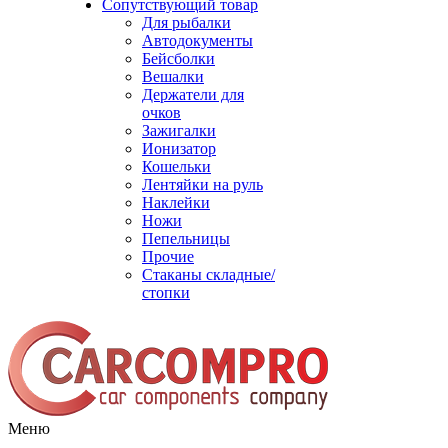
Сопутствующий товар
Для рыбалки
Автодокументы
Бейсболки
Вешалки
Держатели для
очков
Зажигалки
Ионизатор
Кошельки
Лентяйки на руль
Наклейки
Ножи
Пепельницы
Прочие
Стаканы складные/
стопки
Меню