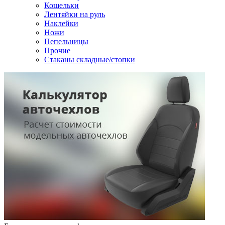
Кошельки
Лентяйки на руль
Наклейки
Ножи
Пепельницы
Прочие
Стаканы складные/стопки