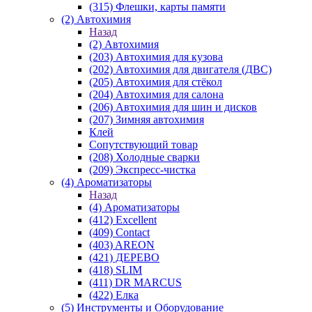
(315) Флешки, карты памяти
(2) Автохимия
Назад
(2) Автохимия
(203) Автохимия для кузова
(202) Автохимия для двигателя (ДВС)
(205) Автохимия для стёкол
(204) Автохимия для салона
(206) Автохимия для шин и дисков
(207) Зимняя автохимия
Клей
Сопутствующий товар
(208) Холодные сварки
(209) Экспреcс-чистка
(4) Ароматизаторы
Назад
(4) Ароматизаторы
(412) Excellent
(409) Contact
(403) AREON
(421) ДЕРЕВО
(418) SLIM
(411) DR MARCUS
(422) Елка
(5) Инструменты и Оборудование