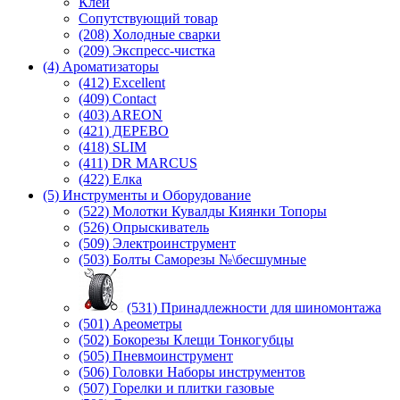
Клей
Сопутствующий товар
(208) Холодные сварки
(209) Экспреcс-чистка
(4) Ароматизаторы
(412) Excellent
(409) Contact
(403) AREON
(421) ДЕРЕВО
(418) SLIM
(411) DR MARCUS
(422) Елка
(5) Инструменты и Оборудование
(522) Молотки Кувалды Киянки Топоры
(526) Опрыскиватель
(509) Электроинструмент
(503) Болты Саморезы №\бесшумные
(531) Принадлежности для шиномонтажа
(501) Ареометры
(502) Бокорезы Клещи Тонкогубцы
(505) Пневмоинструмент
(506) Головки Наборы инструментов
(507) Горелки и плитки газовые