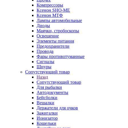
Компрессоры
Ксенон SHO-ME
Ксенон МТФ
Лампы автомобильные
Диоды
Маячки, стробоскопы
Освещение
Элементы питания
Предохранители
Провода
Фары противотуманные
Сигналы
Шнуры
Сопутствующий товар
Назад
Сопутствующий товар
Для рыбалки
Автодокументы
Бейсболки
Вешалки
Держатели для очков
Зажигалки
Ионизатор
Кошельки