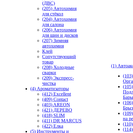
(ДВС)
(205) Автохимия
для стёкол
(204) Автохимия
для салона
(206) Автохимия
для шин и дисков
(207) Зимняя
автохимия
Клей
Сопутствующий
товар
(1) Автоа
(208) Холодные
сварки
(103
(209) Экспреcс-
Орга
чистка
(105)
(4) Ароматизаторы
Подл
(412) Excellent
Бар
(409) Contact
(106)
(403) AREON
Брыз
(421) ДЕРЕВО
(109
(418) SLIM
на р
(411) DR MARCUS
(110
(422) Елка
(114
(5) Инструменты и