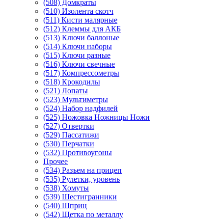
(508) Домкраты
(510) Изолента скотч
(511) Кисти малярные
(512) Клеммы для АКБ
(513) Ключи баллоные
(514) Ключи наборы
(515) Ключи разные
(516) Ключи свечные
(517) Компрессометры
(518) Крокодилы
(521) Лопаты
(523) Мультиметры
(524) Набор надфилей
(525) Ножовка Ножницы Ножи
(527) Отвертки
(529) Пассатижи
(530) Перчатки
(532) Противоугоны
Прочее
(534) Разъем на прицеп
(535) Рулетки, уровень
(538) Хомуты
(539) Шестигранники
(540) Шприц
(542) Щетка по металлу