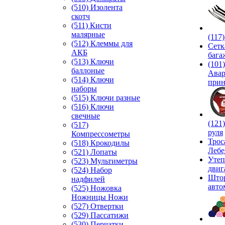
(510) Изолента
скотч
(511) Кисти
малярные
(117
(512) Клеммы для
Сетк
АКБ
бага
(513) Ключи
(101)
баллоные
Ава
(514) Ключи
прин
наборы
(515) Ключи разные
(516) Ключи
свечные
(121
(517)
руля
Компрессометры
Трос
(518) Крокодилы
Лебе
(521) Лопаты
Утеп
(523) Мультиметры
двиг
(524) Набор
Што
надфилей
авто
(525) Ножовка
Ножницы Ножи
(527) Отвертки
(529) Пассатижи
(530) Перчатки