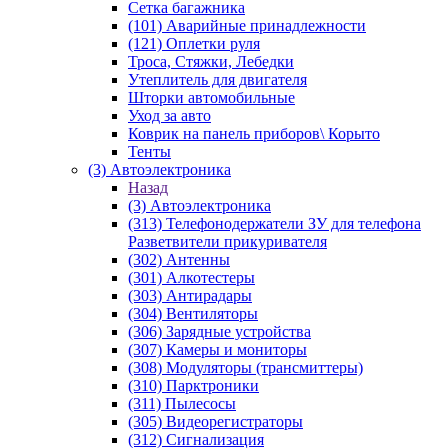
Сетка багажника
(101) Аварийные принадлежности
(121) Оплетки руля
Троса, Стяжки, Лебедки
Утеплитель для двигателя
Шторки автомобильные
Уход за авто
Коврик на панель приборов\ Корыто
Тенты
(3) Автоэлектроника
Назад
(3) Автоэлектроника
(313) Телефонодержатели ЗУ для телефона
Разветвители прикуривателя
(302) Антенны
(301) Алкотестеры
(303) Антирадары
(304) Вентиляторы
(306) Зарядные устройства
(307) Камеры и мониторы
(308) Модуляторы (трансмиттеры)
(310) Парктроники
(311) Пылесосы
(305) Видеорегистраторы
(312) Сигнализация