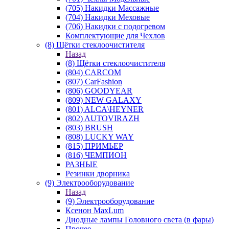
(705) Накидки Массажные
(704) Накидки Меховые
(706) Накидки с подогревом
Комплектующие для Чехлов
(8) Щётки стеклоочистителя
Назад
(8) Щётки стеклоочистителя
(804) CARCOM
(807) CarFashion
(806) GOODYEAR
(809) NEW GALAXY
(801) ALCA\HEYNER
(802) AUTOVIRAZH
(803) BRUSH
(808) LUCKY WAY
(815) ПРИМЬЕР
(816) ЧЕМПИОН
РАЗНЫЕ
Резинки дворника
(9) Электрооборудование
Назад
(9) Электрооборудование
Ксенон MaxLum
Диодные лампы Головного света (в фары)
Прочее