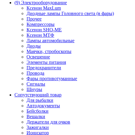
(9) Электрооборудование
Ксенон MaxLum
Диодные лампы Головного света (в фары)
Прочее
Компрессоры
Ксенон SHO-ME
Ксенон МТФ
Лампы автомобильные
Диоды
Маячки, стробоскопы
Освещение
Элементы питания
Предохранители
Провода
Фары противотуманные
Сигналы
Шнуры
Сопутствующий товар
Для рыбалки
Автодокументы
Бейсболки
Вешалки
Держатели для очков
Зажигалки
Ионизатор