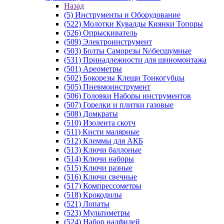
Назад
(5) Инструменты и Оборудование
(522) Молотки Кувалды Киянки Топоры
(526) Опрыскиватель
(509) Электроинструмент
(503) Болты Саморезы №\бесшумные
(531) Принадлежности для шиномонтажа
(501) Ареометры
(502) Бокорезы Клещи Тонкогубцы
(505) Пневмоинструмент
(506) Головки Наборы инструментов
(507) Горелки и плитки газовые
(508) Домкраты
(510) Изолента скотч
(511) Кисти малярные
(512) Клеммы для АКБ
(513) Ключи баллоные
(514) Ключи наборы
(515) Ключи разные
(516) Ключи свечные
(517) Компрессометры
(518) Крокодилы
(521) Лопаты
(523) Мультиметры
(524) Набор надфилей