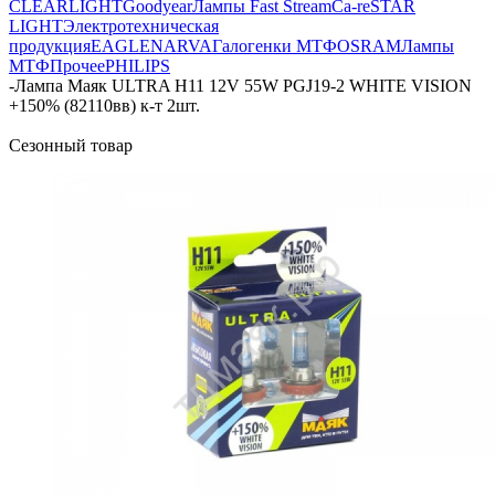
CLEARLIGHT
Goodyear
Лампы Fast Stream
Ca-re
STAR
LIGHT
Электротехническая
продукция
EAGLE
NARVA
Галогенки МТФ
OSRAM
Лампы
МТФ
Прочее
PHILIPS
-
Лампа Маяк ULTRA H11 12V 55W PGJ19-2 WHITE VISION
+150% (82110вв) к-т 2шт.
Сезонный товар