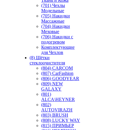
Ткань и Кожа
(701) Чехлы
Модельные
(705) Накидки
Массажные
(704) Накидки
Меховые
(706) Накидки с
подогревом
Комплектующие
для Чехлов
(8) Щётки
стеклоочистителя
(804) CARCOM
(807) CarFashion
(806) GOODYEAR
(809) NEW
GALAXY
(801)
ALCA\HEYNER
(802)
AUTOVIRAZH
(803) BRUSH
(808) LUCKY WAY
(815) ПРИМЬЕР