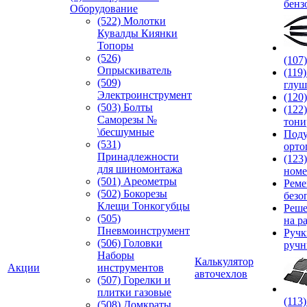
бенз
Оборудование
(522) Молотки
Кувалды Киянки
Топоры
(526)
(107
Опрыскиватель
(119
(509)
глуш
Электроинструмент
(120
(503) Болты
(122
Саморезы №
тони
\бесшумные
Под
(531)
орто
Принадлежности
(123
для шиномонтажа
номе
(501) Ареометры
Реме
(502) Бокорезы
безо
Клещи Тонкогубцы
Реше
(505)
на р
Пневмоинструмент
Руч
(506) Головки
ручн
Наборы
Калькулятор
Акции
инструментов
авточехлов
(507) Горелки и
плитки газовые
(113
(508) Домкраты