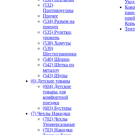
Уход
(532)
Ковр
Противоугоны
пане
Прочее
приб
(534) Разъем на
Кор
прицеп
Тен
(535) Рулетки,
уровень
(538) Хомуты
(539)
Шестигранники
(540) Шприц
(542) Щетка по
металлу
(543) Щупы
(6) Детские товары
(604) Детские
товары для
комфортной
поездки
(603) Бустеры
(7) Чехлы Накидки
(702) Чехлы
Универсальные
(703) Накидки