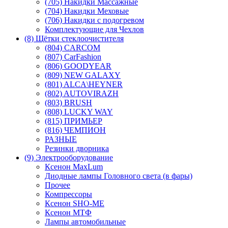
(705) Накидки Массажные
(704) Накидки Меховые
(706) Накидки с подогревом
Комплектующие для Чехлов
(8) Щётки стеклоочистителя
(804) CARCOM
(807) CarFashion
(806) GOODYEAR
(809) NEW GALAXY
(801) ALCA\HEYNER
(802) AUTOVIRAZH
(803) BRUSH
(808) LUCKY WAY
(815) ПРИМЬЕР
(816) ЧЕМПИОН
РАЗНЫЕ
Резинки дворника
(9) Электрооборудование
Ксенон MaxLum
Диодные лампы Головного света (в фары)
Прочее
Компрессоры
Ксенон SHO-ME
Ксенон МТФ
Лампы автомобильные