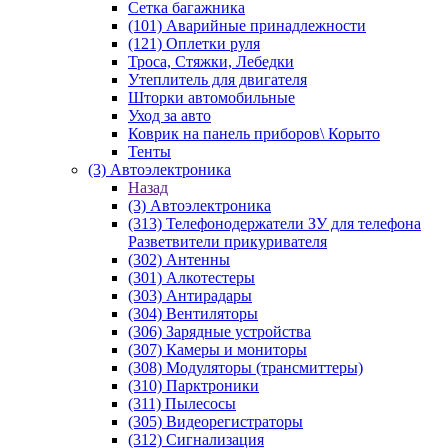
Сетка багажника
(101) Аварийные принадлежности
(121) Оплетки руля
Троса, Стяжки, Лебедки
Утеплитель для двигателя
Шторки автомобильные
Уход за авто
Коврик на панель приборов\ Корыто
Тенты
(3) Автоэлектроника
Назад
(3) Автоэлектроника
(313) Телефонодержатели ЗУ для телефона
Разветвители прикуривателя
(302) Антенны
(301) Алкотестеры
(303) Антирадары
(304) Вентиляторы
(306) Зарядные устройства
(307) Камеры и мониторы
(308) Модуляторы (трансмиттеры)
(310) Парктроники
(311) Пылесосы
(305) Видеорегистраторы
(312) Сигнализация