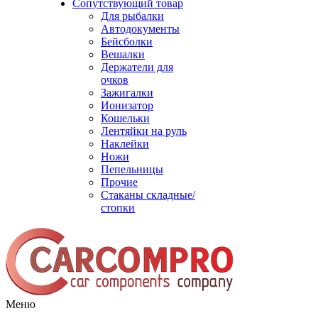
Сопутствующий товар
Для рыбалки
Автодокументы
Бейсболки
Вешалки
Держатели для
очков
Зажигалки
Ионизатор
Кошельки
Лентяйки на руль
Наклейки
Ножи
Пепельницы
Прочие
Стаканы складные/
стопки
Меню