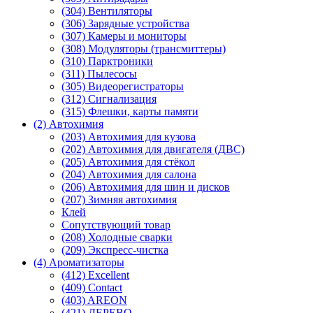
(304) Вентиляторы
(306) Зарядные устройства
(307) Камеры и мониторы
(308) Модуляторы (трансмиттеры)
(310) Парктроники
(311) Пылесосы
(305) Видеорегистраторы
(312) Сигнализация
(315) Флешки, карты памяти
(2) Автохимия
(203) Автохимия для кузова
(202) Автохимия для двигателя (ДВС)
(205) Автохимия для стёкол
(204) Автохимия для салона
(206) Автохимия для шин и дисков
(207) Зимняя автохимия
Клей
Сопутствующий товар
(208) Холодные сварки
(209) Экспреcс-чистка
(4) Ароматизаторы
(412) Excellent
(409) Contact
(403) AREON
(421) ДЕРЕВО