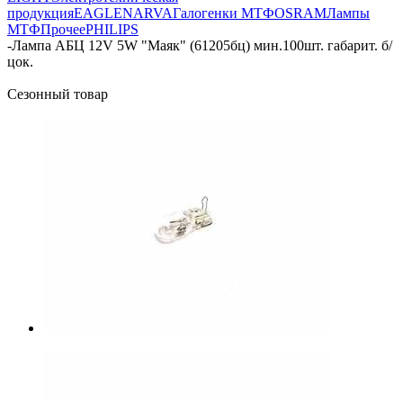
продукция
EAGLE
NARVA
Галогенки МТФ
OSRAM
Лампы
МТФ
Прочее
PHILIPS
-
Лампа АБЦ 12V 5W "Маяк" (61205бц) мин.100шт. габарит. б/
цок.
Сезонный товар