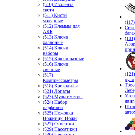
(510) Изолента
скотч
(511) Кисти
малярные
(117
(512) Клеммы для
Сетк
АКБ
бага
(513) Ключи
(101)
баллоные
Ава
(514) Ключи
прин
наборы
(515) Ключи разные
(516) Ключи
свечные
(121
(517)
руля
Компрессометры
Трос
(518) Крокодилы
Лебе
(521) Лопаты
Утеп
(523) Мультиметры
двиг
(524) Набор
Што
надфилей
авто
(525) Ножовка
Ножницы Ножи
(527) Отвертки
(529) Пассатижи
(530) Перчатки