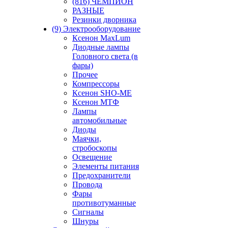
(816) ЧЕМПИОН
РАЗНЫЕ
Резинки дворника
(9) Электрооборудование
Ксенон MaxLum
Диодные лампы
Головного света (в
фары)
Прочее
Компрессоры
Ксенон SHO-ME
Ксенон МТФ
Лампы
автомобильные
Диоды
Маячки,
стробоскопы
Освещение
Элементы питания
Предохранители
Провода
Фары
противотуманные
Сигналы
Шнуры