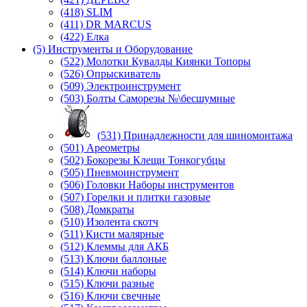
(418) SLIM
(411) DR MARCUS
(422) Елка
(5) Инструменты и Оборудование
(522) Молотки Кувалды Киянки Топоры
(526) Опрыскиватель
(509) Электроинструмент
(503) Болты Саморезы №\бесшумные
(531) Принадлежности для шиномонтажа
(501) Ареометры
(502) Бокорезы Клещи Тонкогубцы
(505) Пневмоинструмент
(506) Головки Наборы инструментов
(507) Горелки и плитки газовые
(508) Домкраты
(510) Изолента скотч
(511) Кисти малярные
(512) Клеммы для АКБ
(513) Ключи баллоные
(514) Ключи наборы
(515) Ключи разные
(516) Ключи свечные