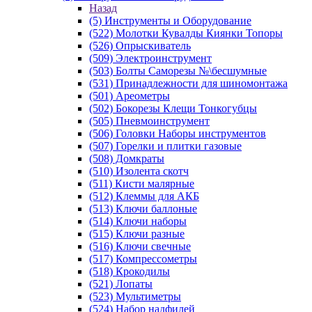
Назад
(5) Инструменты и Оборудование
(522) Молотки Кувалды Киянки Топоры
(526) Опрыскиватель
(509) Электроинструмент
(503) Болты Саморезы №\бесшумные
(531) Принадлежности для шиномонтажа
(501) Ареометры
(502) Бокорезы Клещи Тонкогубцы
(505) Пневмоинструмент
(506) Головки Наборы инструментов
(507) Горелки и плитки газовые
(508) Домкраты
(510) Изолента скотч
(511) Кисти малярные
(512) Клеммы для АКБ
(513) Ключи баллоные
(514) Ключи наборы
(515) Ключи разные
(516) Ключи свечные
(517) Компрессометры
(518) Крокодилы
(521) Лопаты
(523) Мультиметры
(524) Набор надфилей