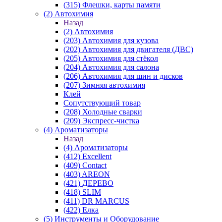
(315) Флешки, карты памяти
(2) Автохимия
Назад
(2) Автохимия
(203) Автохимия для кузова
(202) Автохимия для двигателя (ДВС)
(205) Автохимия для стёкол
(204) Автохимия для салона
(206) Автохимия для шин и дисков
(207) Зимняя автохимия
Клей
Сопутствующий товар
(208) Холодные сварки
(209) Экспреcс-чистка
(4) Ароматизаторы
Назад
(4) Ароматизаторы
(412) Excellent
(409) Contact
(403) AREON
(421) ДЕРЕВО
(418) SLIM
(411) DR MARCUS
(422) Елка
(5) Инструменты и Оборудование