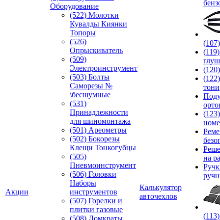
бенз
Оборудование
(522) Молотки
Кувалды Киянки
Топоры
(526)
(107
Опрыскиватель
(119
(509)
глуш
Электроинструмент
(120
(503) Болты
(122
Саморезы №
тони
\бесшумные
Под
(531)
орто
Принадлежности
(123
для шиномонтажа
номе
(501) Ареометры
Реме
(502) Бокорезы
безо
Клещи Тонкогубцы
Реше
(505)
на р
Пневмоинструмент
Руч
(506) Головки
ручн
Наборы
Калькулятор
Акции
инструментов
авточехлов
(507) Горелки и
плитки газовые
(113
(508) Домкраты