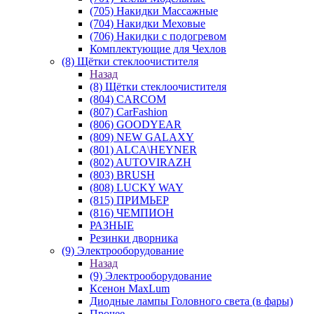
(705) Накидки Массажные
(704) Накидки Меховые
(706) Накидки с подогревом
Комплектующие для Чехлов
(8) Щётки стеклоочистителя
Назад
(8) Щётки стеклоочистителя
(804) CARCOM
(807) CarFashion
(806) GOODYEAR
(809) NEW GALAXY
(801) ALCA\HEYNER
(802) AUTOVIRAZH
(803) BRUSH
(808) LUCKY WAY
(815) ПРИМЬЕР
(816) ЧЕМПИОН
РАЗНЫЕ
Резинки дворника
(9) Электрооборудование
Назад
(9) Электрооборудование
Ксенон MaxLum
Диодные лампы Головного света (в фары)
Прочее