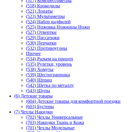
(517) Компрессометры
(518) Крокодилы
(521) Лопаты
(523) Мультиметры
(524) Набор надфилей
(525) Ножовка Ножницы Ножи
(527) Отвертки
(529) Пассатижи
(530) Перчатки
(532) Противоугоны
Прочее
(534) Разъем на прицеп
(535) Рулетки, уровень
(538) Хомуты
(539) Шестигранники
(540) Шприц
(542) Щетка по металлу
(543) Щупы
(6) Детские товары
(604) Детские товары для комфортной поездки
(603) Бустеры
(7) Чехлы Накидки
(702) Чехлы Универсальные
(703) Накидки Ткань и Кожа
(701) Чехлы Модельные