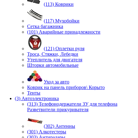
(113) Коврики
(117) Мухобойки
Сетка багажника
(101) Аварийные принадлежности
(121) Оплетки руля
Троса, Стяжки, Лебедки
Утеплитель для двигателя
Шторки автомобильные
Уход за авто
Коврик на панель приборов\ Корыто
Тенты
(3) Автоэлектроника
(313) Телефонодержатели ЗУ для телефона
Разветвители прикуривателя
(302) Антенны
(301) Алкотестеры
(303) Антирадары