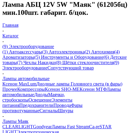
Лампа АБЦ 12V 5W "Маяк" (61205бц)
мин.100шт. габарит. б/цок.
Главная
-
Каталог
-
(9) Электрооборудование
(1) Автоаксессуары
(3) Автоэлектроника
(2) Автохимия
(4)
Ароматизаторы
(5) Инструменты и Оборудование
(6) Детские
товары
(7) Чехлы Накидки
(8) Щётки стеклоочистителя
(9)
Электрооборудование
Сопутствующий товар
-
Лампы автомобильные
Ксенон MaxLum
Диодные лампы Головного света (в фары)
Прочее
Компрессоры
Ксенон SHO-ME
Ксенон МТФ
Лампы
автомобильные
Диоды
Маячки,
стробоскопы
Освещение
Элементы
питания
Предохранители
Провода
Фары
противотуманные
Сигналы
Шнуры
-
Лампы Маяк
CLEARLIGHT
Goodyear
Лампы Fast Stream
Ca-re
STAR
LIGHT
Электротехническая