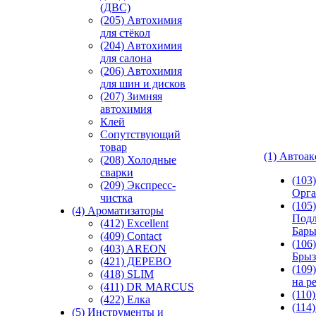
(ДВС)
(205) Автохимия
для стёкол
(204) Автохимия
для салона
(206) Автохимия
для шин и дисков
(207) Зимняя
автохимия
Клей
Сопутствующий
товар
(1) Автоа
(208) Холодные
сварки
(103
(209) Экспреcс-
Орга
чистка
(105)
(4) Ароматизаторы
Подл
(412) Excellent
Бар
(409) Contact
(106)
(403) AREON
Брыз
(421) ДЕРЕВО
(109
(418) SLIM
на р
(411) DR MARCUS
(110
(422) Елка
(114
(5) Инструменты и