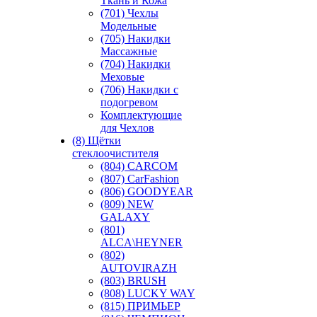
Ткань и Кожа
(701) Чехлы
Модельные
(705) Накидки
Массажные
(704) Накидки
Меховые
(706) Накидки с
подогревом
Комплектующие
для Чехлов
(8) Щётки
стеклоочистителя
(804) CARCOM
(807) CarFashion
(806) GOODYEAR
(809) NEW
GALAXY
(801)
ALCA\HEYNER
(802)
AUTOVIRAZH
(803) BRUSH
(808) LUCKY WAY
(815) ПРИМЬЕР