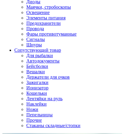
Диоды
Маячки, стробоскопы
Освещение
Элементы питания
Предохранители
Провода
Фары противотуманные
Сигналы
Шнуры
Сопутствующий товар
Для рыбалки
Автодокументы
Бейсболки
Вешалки
Держатели для очков
Зажигалки
Ионизатор
Кошельки
Лентяйки на руль
Наклейки
Ножи
Пепельницы
Прочие
Стаканы складные/стопки