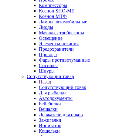
Компрессоры
Ксенон SHO-ME
Ксенон МТФ
Лампы автомобильные
Диоды
Маячки, стробоскопы
Освещение
Элементы питания
Предохранители
Провода
Фары противотуманные
Сигналы
Шнуры
Сопутствующий товар
Назад
Сопутствующий товар
Для рыбалки
Автодокументы
Бейсболки
Вешалки
Держатели для очков
Зажигалки
Ионизатор
Кошельки