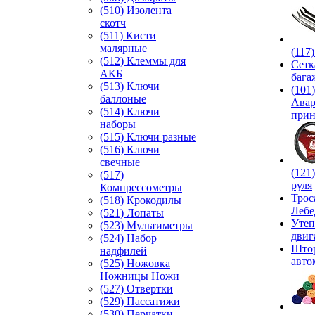
(510) Изолента
скотч
(511) Кисти
малярные
(117
(512) Клеммы для
Сетк
АКБ
бага
(513) Ключи
(101)
баллоные
Ава
(514) Ключи
прин
наборы
(515) Ключи разные
(516) Ключи
свечные
(121
(517)
руля
Компрессометры
Трос
(518) Крокодилы
Лебе
(521) Лопаты
Утеп
(523) Мультиметры
двиг
(524) Набор
Што
надфилей
авто
(525) Ножовка
Ножницы Ножи
(527) Отвертки
(529) Пассатижи
(530) Перчатки