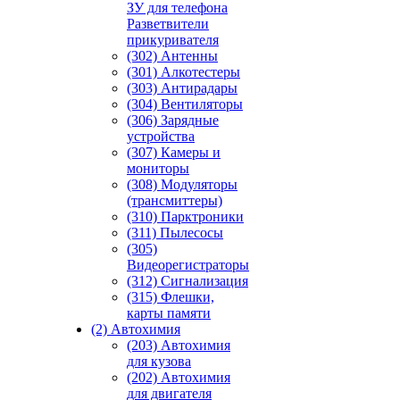
ЗУ для телефона
Разветвители
прикуривателя
(302) Антенны
(301) Алкотестеры
(303) Антирадары
(304) Вентиляторы
(306) Зарядные
устройства
(307) Камеры и
мониторы
(308) Модуляторы
(трансмиттеры)
(310) Парктроники
(311) Пылесосы
(305)
Видеорегистраторы
(312) Сигнализация
(315) Флешки,
карты памяти
(2) Автохимия
(203) Автохимия
для кузова
(202) Автохимия
для двигателя