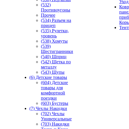
Уход
(532)
Ковр
Противоугоны
пане
Прочее
приб
(534) Разъем на
Кор
прицеп
Тен
(535) Рулетки,
уровень
(538) Хомуты
(539)
Шестигранники
(540) Шприц
(542) Щетка по
металлу
(543) Щупы
(6) Детские товары
(604) Детские
товары для
комфортной
поездки
(603) Бустеры
(7) Чехлы Накидки
(702) Чехлы
Универсальные
(703) Накидки