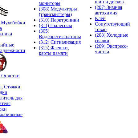
шин и дисков
мониторы
(207) Зимняя
(308) Модуляторы
автохимия
(трансмиттеры)
Клей
(310) Парктроники
) Мухобойки
Сопутствующий
(311) Пылесосы
а
товар
(305)
жника
(208) Холодные
Видеорегистраторы
сварки
(312) Сигнализация
рийные
(209) Экспреcс-
(315) Флешки,
адлежности
чистка
карты памяти
) Оплетки
а, Стяжки,
дки
литель для
ателя
рки
мобильные