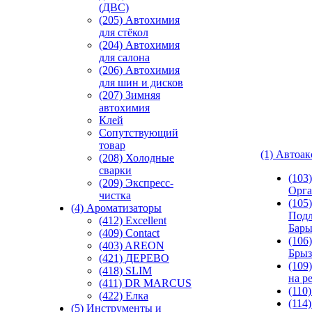
(ДВС)
(205) Автохимия
для стёкол
(204) Автохимия
для салона
(206) Автохимия
для шин и дисков
(207) Зимняя
автохимия
Клей
Сопутствующий
товар
(1) Автоа
(208) Холодные
сварки
(103
(209) Экспреcс-
Орга
чистка
(105)
(4) Ароматизаторы
Подл
(412) Excellent
Бар
(409) Contact
(106)
(403) AREON
Брыз
(421) ДЕРЕВО
(109
(418) SLIM
на р
(411) DR MARCUS
(110
(422) Елка
(114
(5) Инструменты и