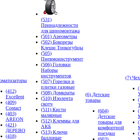
(531)
Принадлежности
для шиномонтажа
(501) Ареометры
(502) Бокорезы
Клещи Тонкогубцы
(505)
Пневмоинструмент
(506) Головки
Наборы
инструментов
(7) Че
оматизаторы
(507) Горелки и
плитки газовые
(412)
(508) Домкраты
(6) Детские
Excellent
(510) Изолента
товары
(409)
скотч
Contact
(511) Кисти
(604)
(403)
малярные
Детские
AREON
(512) Клеммы для
товары для
(421)
АКБ
комфортной
ДЕРЕВО
(513) Ключи
поездки
(418)
баллоные
(603)