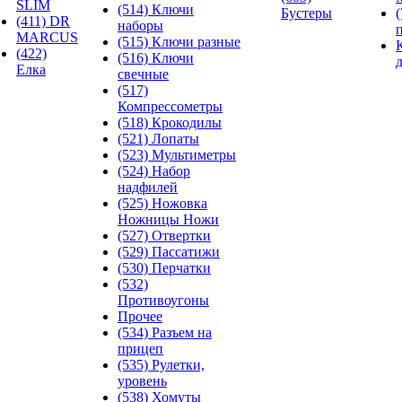
SLIM
(514) Ключи
Бустеры
(411) DR
наборы
MARCUS
(515) Ключи разные
(422)
(516) Ключи
Елка
свечные
(517)
Компрессометры
(518) Крокодилы
(521) Лопаты
(523) Мультиметры
(524) Набор
надфилей
(525) Ножовка
Ножницы Ножи
(527) Отвертки
(529) Пассатижи
(530) Перчатки
(532)
Противоугоны
Прочее
(534) Разъем на
прицеп
(535) Рулетки,
уровень
(538) Хомуты