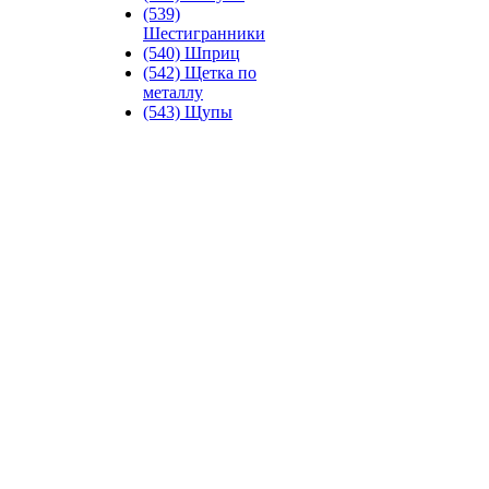
(539)
Шестигранники
(540) Шприц
(542) Щетка по
металлу
(543) Щупы