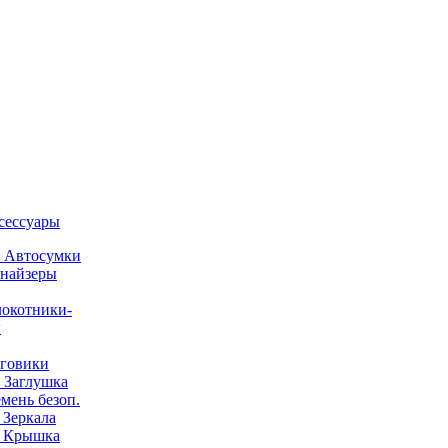
ксессуары
) Автосумки
найзеры
окотники-
ы
говики
) Заглушка
емень безоп.
) Зеркала
) Крышка