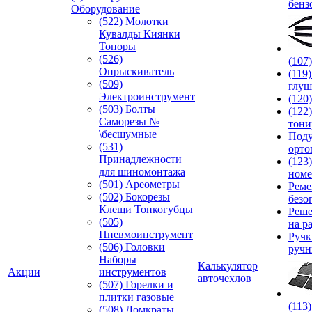
бенз
Оборудование
(522) Молотки
Кувалды Киянки
Топоры
(526)
(107
Опрыскиватель
(119
(509)
глуш
Электроинструмент
(120
(503) Болты
(122
Саморезы №
тони
\бесшумные
Под
(531)
орто
Принадлежности
(123
для шиномонтажа
номе
(501) Ареометры
Реме
(502) Бокорезы
безо
Клещи Тонкогубцы
Реше
(505)
на р
Пневмоинструмент
Руч
(506) Головки
ручн
Наборы
Калькулятор
Акции
инструментов
авточехлов
(507) Горелки и
плитки газовые
(113
(508) Домкраты