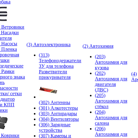
обака
) Ветровики
) Насадки
ителя
) Насосы
(3) Автоэлектроника
(2) Автохимия
) Пленка
ровочная
(313)
(203)
ушки
Телефонодержатели
Автохимия для
педические
ЗУ для телефона
кузова
) Рамки
Разветвители
(202)
(4)
рного знака
прикуривателя
Автохимия для
Ар
нь
двигателя
пасности
(ДВС)
тки/ сетки
(205)
адиатор
Автохимия для
(302) Антенны
ки КПП
стёкол
(301) Алкотестеры
ики
(204)
(303) Антирадары
Автохимия для
(304) Вентиляторы
салона
(306) Зарядные
(206)
устройства
Автохимия для
) Коврики
(307) Камеры и