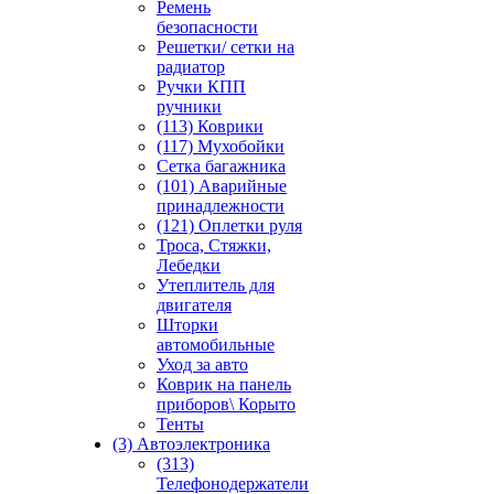
Ремень
безопасности
Решетки/ сетки на
радиатор
Ручки КПП
ручники
(113) Коврики
(117) Мухобойки
Сетка багажника
(101) Аварийные
принадлежности
(121) Оплетки руля
Троса, Стяжки,
Лебедки
Утеплитель для
двигателя
Шторки
автомобильные
Уход за авто
Коврик на панель
приборов\ Корыто
Тенты
(3) Автоэлектроника
(313)
Телефонодержатели