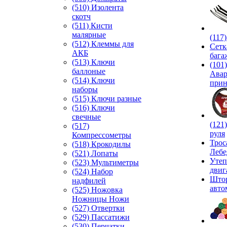
(510) Изолента
скотч
(511) Кисти
малярные
(117
(512) Клеммы для
Сетк
АКБ
бага
(513) Ключи
(101)
баллоные
Ава
(514) Ключи
прин
наборы
(515) Ключи разные
(516) Ключи
свечные
(121
(517)
руля
Компрессометры
Трос
(518) Крокодилы
Лебе
(521) Лопаты
Утеп
(523) Мультиметры
двиг
(524) Набор
Што
надфилей
авто
(525) Ножовка
Ножницы Ножи
(527) Отвертки
(529) Пассатижи
(530) Перчатки