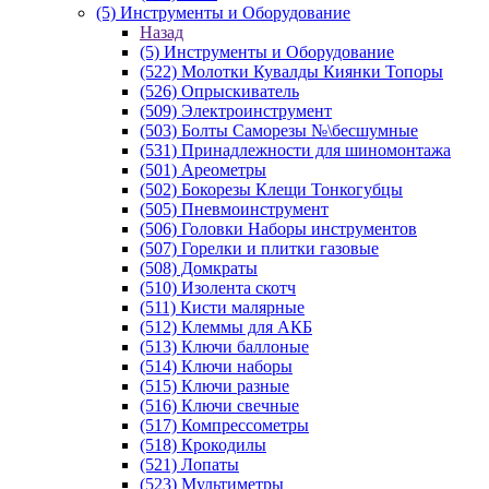
(5) Инструменты и Оборудование
Назад
(5) Инструменты и Оборудование
(522) Молотки Кувалды Киянки Топоры
(526) Опрыскиватель
(509) Электроинструмент
(503) Болты Саморезы №\бесшумные
(531) Принадлежности для шиномонтажа
(501) Ареометры
(502) Бокорезы Клещи Тонкогубцы
(505) Пневмоинструмент
(506) Головки Наборы инструментов
(507) Горелки и плитки газовые
(508) Домкраты
(510) Изолента скотч
(511) Кисти малярные
(512) Клеммы для АКБ
(513) Ключи баллоные
(514) Ключи наборы
(515) Ключи разные
(516) Ключи свечные
(517) Компрессометры
(518) Крокодилы
(521) Лопаты
(523) Мультиметры