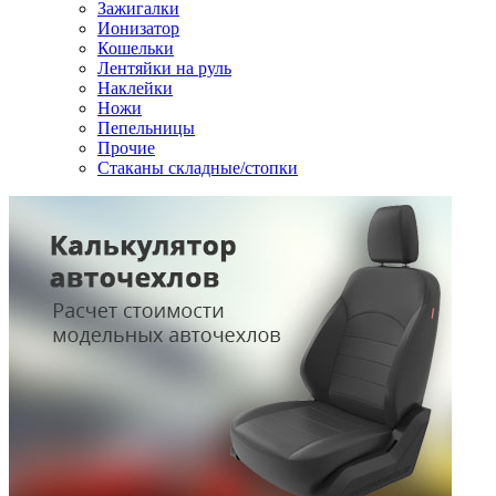
Зажигалки
Ионизатор
Кошельки
Лентяйки на руль
Наклейки
Ножи
Пепельницы
Прочие
Стаканы складные/стопки