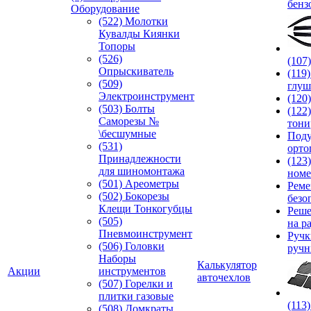
бенз
Оборудование
(522) Молотки
Кувалды Киянки
Топоры
(526)
(107
Опрыскиватель
(119
(509)
глуш
Электроинструмент
(120
(503) Болты
(122
Саморезы №
тони
\бесшумные
Под
(531)
орто
Принадлежности
(123
для шиномонтажа
номе
(501) Ареометры
Реме
(502) Бокорезы
безо
Клещи Тонкогубцы
Реше
(505)
на р
Пневмоинструмент
Руч
(506) Головки
ручн
Наборы
Калькулятор
Акции
инструментов
авточехлов
(507) Горелки и
плитки газовые
(113
(508) Домкраты