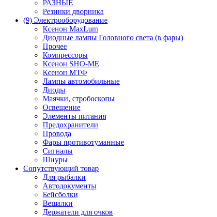
РАЗНЫЕ
Резинки дворника
(9) Электрооборудование
Ксенон MaxLum
Диодные лампы Головного света (в фары)
Прочее
Компрессоры
Ксенон SHO-ME
Ксенон МТФ
Лампы автомобильные
Диоды
Маячки, стробоскопы
Освещение
Элементы питания
Предохранители
Провода
Фары противотуманные
Сигналы
Шнуры
Сопутствующий товар
Для рыбалки
Автодокументы
Бейсболки
Вешалки
Держатели для очков