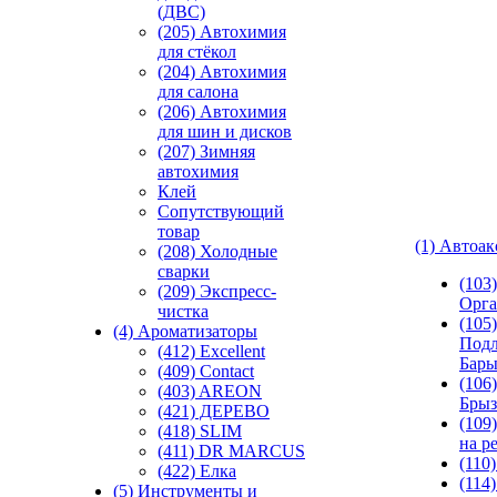
(ДВС)
(205) Автохимия
для стёкол
(204) Автохимия
для салона
(206) Автохимия
для шин и дисков
(207) Зимняя
автохимия
Клей
Сопутствующий
товар
(1) Автоа
(208) Холодные
сварки
(103
(209) Экспреcс-
Орга
чистка
(105)
(4) Ароматизаторы
Подл
(412) Excellent
Бар
(409) Contact
(106)
(403) AREON
Брыз
(421) ДЕРЕВО
(109
(418) SLIM
на р
(411) DR MARCUS
(110
(422) Елка
(114
(5) Инструменты и