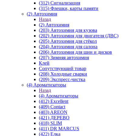
(312) Сигнализация
(315) Флешки, карты памяти
(2) Автохимия
Назад
(2) Автохимия
(203) Автохимия для кузова
(202) Автохимия для двигателя (ДВС)
(205) Автохимия для стёкол
(204) Автохимия для салона
(206) Автохимия для шин и дисков
(207) Зимняя автохимия
Клей
Сопутствующий товар
(208) Холодные сварки
(209) Экспреcс-чистка
(4) Ароматизаторы
Назад
(4) Ароматизаторы
(412) Excellent
(409) Contact
(403) AREON
(421) ДЕРЕВО
(418) SLIM
(411) DR MARCUS
(422) Елка