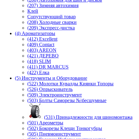
(207) Зимняя автохимия
Клей
Сопутствующий товар
(208) Холодные сварки
(209) Экспреcс-чистка
(4) Ароматизаторы
(412) Excellent
(409) Contact
(403) AREON
(421) ДЕРЕВО
(418) SLIM
(411) DR MARCUS
(422) Елка
(5) Инструменты и Оборудование
(522) Молотки Кувалды Киянки Топоры
(526) Опрыскиватель
(509) Электроинструмент
(503) Болты Саморезы №\бесшумные
(531) Принадлежности для шиномонтажа
(501) Ареометры
(502) Бокорезы Клещи Тонкогубцы
(505) Пневмоинструмент