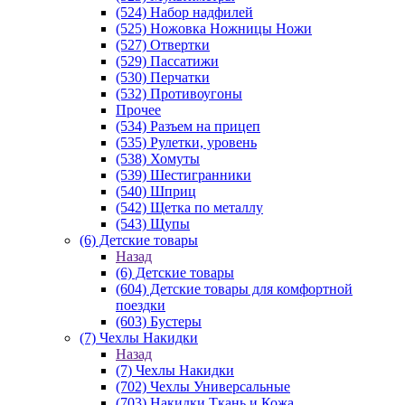
(524) Набор надфилей
(525) Ножовка Ножницы Ножи
(527) Отвертки
(529) Пассатижи
(530) Перчатки
(532) Противоугоны
Прочее
(534) Разъем на прицеп
(535) Рулетки, уровень
(538) Хомуты
(539) Шестигранники
(540) Шприц
(542) Щетка по металлу
(543) Щупы
(6) Детские товары
Назад
(6) Детские товары
(604) Детские товары для комфортной
поездки
(603) Бустеры
(7) Чехлы Накидки
Назад
(7) Чехлы Накидки
(702) Чехлы Универсальные
(703) Накидки Ткань и Кожа