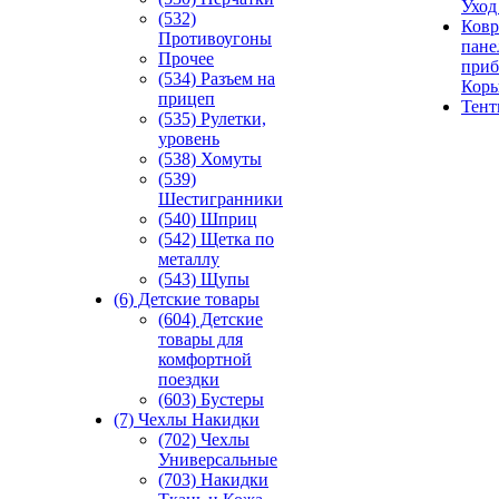
Уход
(532)
Ковр
Противоугоны
пане
Прочее
приб
(534) Разъем на
Кор
прицеп
Тен
(535) Рулетки,
уровень
(538) Хомуты
(539)
Шестигранники
(540) Шприц
(542) Щетка по
металлу
(543) Щупы
(6) Детские товары
(604) Детские
товары для
комфортной
поездки
(603) Бустеры
(7) Чехлы Накидки
(702) Чехлы
Универсальные
(703) Накидки