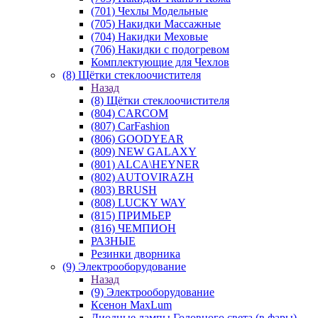
(701) Чехлы Модельные
(705) Накидки Массажные
(704) Накидки Меховые
(706) Накидки с подогревом
Комплектующие для Чехлов
(8) Щётки стеклоочистителя
Назад
(8) Щётки стеклоочистителя
(804) CARCOM
(807) CarFashion
(806) GOODYEAR
(809) NEW GALAXY
(801) ALCA\HEYNER
(802) AUTOVIRAZH
(803) BRUSH
(808) LUCKY WAY
(815) ПРИМЬЕР
(816) ЧЕМПИОН
РАЗНЫЕ
Резинки дворника
(9) Электрооборудование
Назад
(9) Электрооборудование
Ксенон MaxLum
Диодные лампы Головного света (в фары)