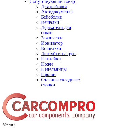
Сопутствующий товар
Для рыбалки
Автодокументы
Бейсболки
Вешалки
Держатели для
очков
Зажигалки
Ионизатор
Кошельки
Лентяйки на руль
Наклейки
Ножи
Пепельницы
Прочие
Стаканы складные/
стопки
Меню