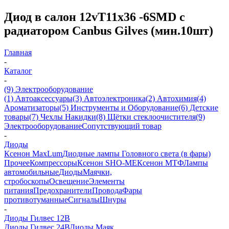
Диод в салон 12vT11х36 -6SMD с
радиатором Canbus Gilves (мин.10шт)
Главная
-
Каталог
-
(9) Электрооборудование
(1) Автоаксессуары
(3) Автоэлектроника
(2) Автохимия
(4)
Ароматизаторы
(5) Инструменты и Оборудование
(6) Детские
товары
(7) Чехлы Накидки
(8) Щётки стеклоочистителя
(9)
Электрооборудование
Сопутствующий товар
-
Диоды
Ксенон MaxLum
Диодные лампы Головного света (в фары)
Прочее
Компрессоры
Ксенон SHO-ME
Ксенон МТФ
Лампы
автомобильные
Диоды
Маячки,
стробоскопы
Освещение
Элементы
питания
Предохранители
Провода
Фары
противотуманные
Сигналы
Шнуры
-
Диоды Гилвес 12В
Диоды Гилвес 24В
Диоды Маяк