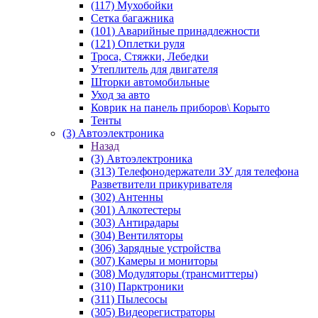
(117) Мухобойки
Сетка багажника
(101) Аварийные принадлежности
(121) Оплетки руля
Троса, Стяжки, Лебедки
Утеплитель для двигателя
Шторки автомобильные
Уход за авто
Коврик на панель приборов\ Корыто
Тенты
(3) Автоэлектроника
Назад
(3) Автоэлектроника
(313) Телефонодержатели ЗУ для телефона
Разветвители прикуривателя
(302) Антенны
(301) Алкотестеры
(303) Антирадары
(304) Вентиляторы
(306) Зарядные устройства
(307) Камеры и мониторы
(308) Модуляторы (трансмиттеры)
(310) Парктроники
(311) Пылесосы
(305) Видеорегистраторы