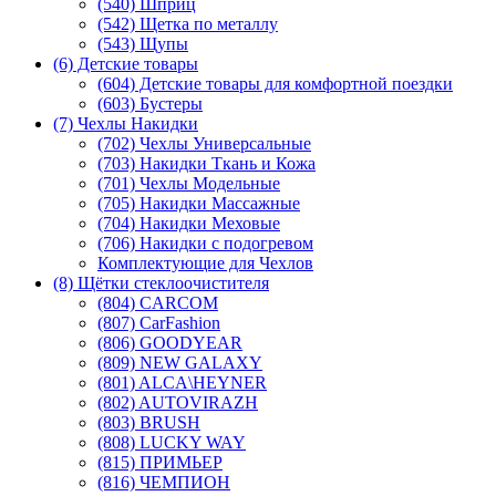
(540) Шприц
(542) Щетка по металлу
(543) Щупы
(6) Детские товары
(604) Детские товары для комфортной поездки
(603) Бустеры
(7) Чехлы Накидки
(702) Чехлы Универсальные
(703) Накидки Ткань и Кожа
(701) Чехлы Модельные
(705) Накидки Массажные
(704) Накидки Меховые
(706) Накидки с подогревом
Комплектующие для Чехлов
(8) Щётки стеклоочистителя
(804) CARCOM
(807) CarFashion
(806) GOODYEAR
(809) NEW GALAXY
(801) ALCA\HEYNER
(802) AUTOVIRAZH
(803) BRUSH
(808) LUCKY WAY
(815) ПРИМЬЕР
(816) ЧЕМПИОН