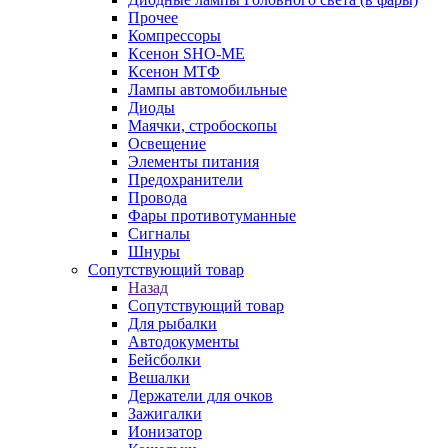
Прочее
Компрессоры
Ксенон SHO-ME
Ксенон МТФ
Лампы автомобильные
Диоды
Маячки, стробоскопы
Освещение
Элементы питания
Предохранители
Провода
Фары противотуманные
Сигналы
Шнуры
Сопутствующий товар
Назад
Сопутствующий товар
Для рыбалки
Автодокументы
Бейсболки
Вешалки
Держатели для очков
Зажигалки
Ионизатор