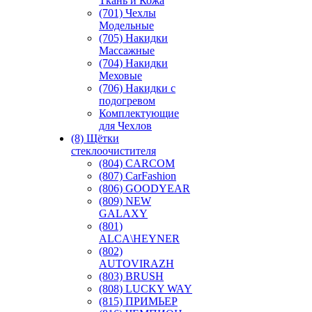
Ткань и Кожа
(701) Чехлы
Модельные
(705) Накидки
Массажные
(704) Накидки
Меховые
(706) Накидки с
подогревом
Комплектующие
для Чехлов
(8) Щётки
стеклоочистителя
(804) CARCOM
(807) CarFashion
(806) GOODYEAR
(809) NEW
GALAXY
(801)
ALCA\HEYNER
(802)
AUTOVIRAZH
(803) BRUSH
(808) LUCKY WAY
(815) ПРИМЬЕР