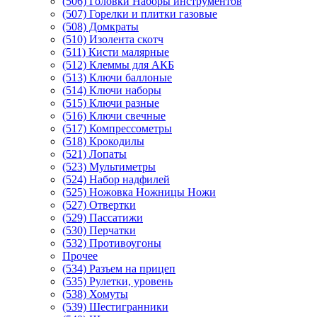
(506) Головки Наборы инструментов
(507) Горелки и плитки газовые
(508) Домкраты
(510) Изолента скотч
(511) Кисти малярные
(512) Клеммы для АКБ
(513) Ключи баллоные
(514) Ключи наборы
(515) Ключи разные
(516) Ключи свечные
(517) Компрессометры
(518) Крокодилы
(521) Лопаты
(523) Мультиметры
(524) Набор надфилей
(525) Ножовка Ножницы Ножи
(527) Отвертки
(529) Пассатижи
(530) Перчатки
(532) Противоугоны
Прочее
(534) Разъем на прицеп
(535) Рулетки, уровень
(538) Хомуты
(539) Шестигранники