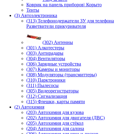
Коврик на панель приборов\ Корыто
Тенты
(3) Автоэлектроника
(313) Телефонодержатели ЗУ для телефона
Разветвители прикуривателя
(302) Антенны
(301) Алкотестеры
(303) Антирадары
(304) Вентиляторы
(306) Зарядные устройства
(307) Камеры и мониторы
(308) Модуляторы (трансмиттеры)
(310) Парктроники
(311) Пылесосы
(305) Видеорегистраторы
(312) Сигнализация
(315) Флешки, карты памяти
(2) Автохимия
(203) Автохимия для кузова
(202) Автохимия для двигателя (ДВС)
(205) Автохимия для стёкол
(204) Автохимия для салона
(206) Автохимия для шин и дисков