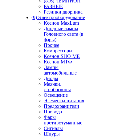
(816) ЧЕМПИОН
РАЗНЫЕ
Резинки дворника
(9) Электрооборудование
Ксенон MaxLum
Диодные лампы
Головного света (в
фары)
Прочее
Компрессоры
Ксенон SHO-ME
Ксенон МТФ
Лампы
автомобильные
Диоды
Маячки,
стробоскопы
Освещение
Элементы питания
Предохранители
Провода
Фары
противотуманные
Сигналы
Шнуры