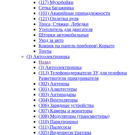
(117) Мухобойки
Сетка багажника
(101) Аварийные принадлежности
(121) Оплетки руля
Троса, Стяжки, Лебедки
Утеплитель для двигателя
Шторки автомобильные
Уход за авто
Коврик на панель приборов\ Корыто
Тенты
(3) Автоэлектроника
Назад
(3) Автоэлектроника
(313) Телефонодержатели ЗУ для телефона
Разветвители прикуривателя
(302) Антенны
(301) Алкотестеры
(303) Антирадары
(304) Вентиляторы
(306) Зарядные устройства
(307) Камеры и мониторы
(308) Модуляторы (трансмиттеры)
(310) Парктроники
(311) Пылесосы
(305) Видеорегистраторы