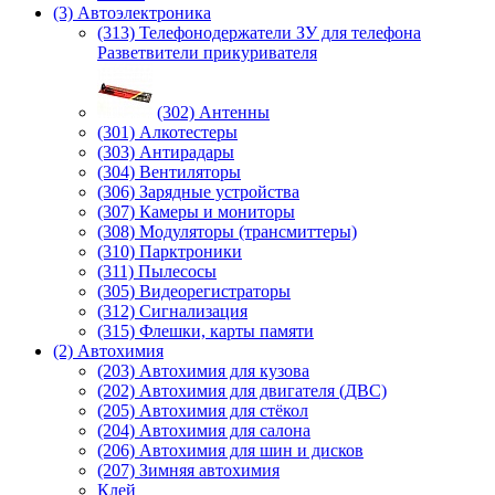
(3) Автоэлектроника
(313) Телефонодержатели ЗУ для телефона
Разветвители прикуривателя
(302) Антенны
(301) Алкотестеры
(303) Антирадары
(304) Вентиляторы
(306) Зарядные устройства
(307) Камеры и мониторы
(308) Модуляторы (трансмиттеры)
(310) Парктроники
(311) Пылесосы
(305) Видеорегистраторы
(312) Сигнализация
(315) Флешки, карты памяти
(2) Автохимия
(203) Автохимия для кузова
(202) Автохимия для двигателя (ДВС)
(205) Автохимия для стёкол
(204) Автохимия для салона
(206) Автохимия для шин и дисков
(207) Зимняя автохимия
Клей