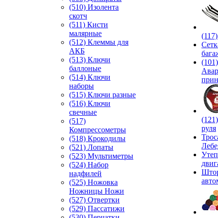
(510) Изолента
скотч
(511) Кисти
малярные
(117
(512) Клеммы для
Сетк
АКБ
бага
(513) Ключи
(101)
баллоные
Ава
(514) Ключи
прин
наборы
(515) Ключи разные
(516) Ключи
свечные
(121
(517)
руля
Компрессометры
Трос
(518) Крокодилы
Лебе
(521) Лопаты
Утеп
(523) Мультиметры
двиг
(524) Набор
Што
надфилей
авто
(525) Ножовка
Ножницы Ножи
(527) Отвертки
(529) Пассатижи
(530) Перчатки