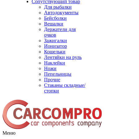
Сопутствующий товар
Для рыбалки
Автодокументы
Бейсболки
Вешалки
Держатели для
очков
Зажигалки
Ионизатор
Кошельки
Лентяйки на руль
Наклейки
Ножи
Пепельницы
Прочие
Стаканы складные/
стопки
Меню