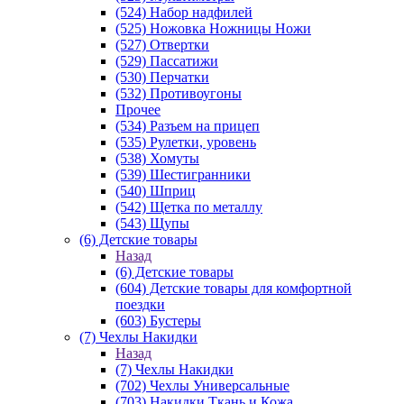
(524) Набор надфилей
(525) Ножовка Ножницы Ножи
(527) Отвертки
(529) Пассатижи
(530) Перчатки
(532) Противоугоны
Прочее
(534) Разъем на прицеп
(535) Рулетки, уровень
(538) Хомуты
(539) Шестигранники
(540) Шприц
(542) Щетка по металлу
(543) Щупы
(6) Детские товары
Назад
(6) Детские товары
(604) Детские товары для комфортной
поездки
(603) Бустеры
(7) Чехлы Накидки
Назад
(7) Чехлы Накидки
(702) Чехлы Универсальные
(703) Накидки Ткань и Кожа