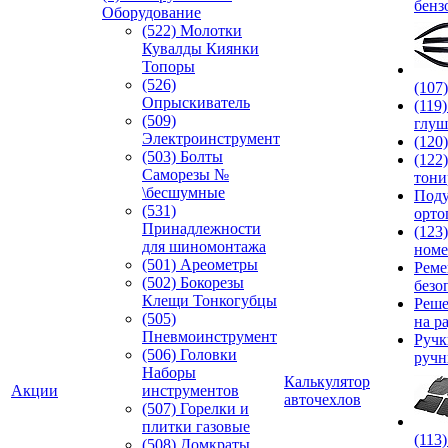
бенз
Оборудование
(522) Молотки
Кувалды Киянки
Топоры
(526)
(107
Опрыскиватель
(119
(509)
глуш
Электроинструмент
(120
(503) Болты
(122
Саморезы №
тони
\бесшумные
Под
(531)
орто
Принадлежности
(123
для шиномонтажа
номе
(501) Ареометры
Реме
(502) Бокорезы
безо
Клещи Тонкогубцы
Реше
(505)
на р
Пневмоинструмент
Руч
(506) Головки
ручн
Наборы
Калькулятор
Акции
инструментов
авточехлов
(507) Горелки и
плитки газовые
(113
(508) Домкраты