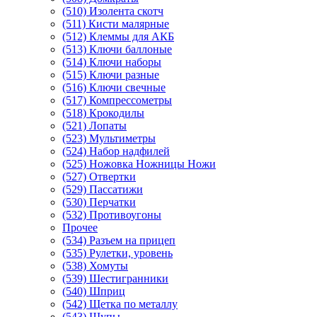
(510) Изолента скотч
(511) Кисти малярные
(512) Клеммы для АКБ
(513) Ключи баллоные
(514) Ключи наборы
(515) Ключи разные
(516) Ключи свечные
(517) Компрессометры
(518) Крокодилы
(521) Лопаты
(523) Мультиметры
(524) Набор надфилей
(525) Ножовка Ножницы Ножи
(527) Отвертки
(529) Пассатижи
(530) Перчатки
(532) Противоугоны
Прочее
(534) Разъем на прицеп
(535) Рулетки, уровень
(538) Хомуты
(539) Шестигранники
(540) Шприц
(542) Щетка по металлу
(543) Щупы