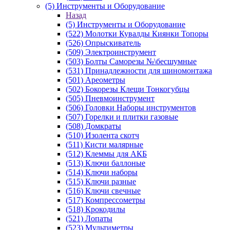
(5) Инструменты и Оборудование
Назад
(5) Инструменты и Оборудование
(522) Молотки Кувалды Киянки Топоры
(526) Опрыскиватель
(509) Электроинструмент
(503) Болты Саморезы №\бесшумные
(531) Принадлежности для шиномонтажа
(501) Ареометры
(502) Бокорезы Клещи Тонкогубцы
(505) Пневмоинструмент
(506) Головки Наборы инструментов
(507) Горелки и плитки газовые
(508) Домкраты
(510) Изолента скотч
(511) Кисти малярные
(512) Клеммы для АКБ
(513) Ключи баллоные
(514) Ключи наборы
(515) Ключи разные
(516) Ключи свечные
(517) Компрессометры
(518) Крокодилы
(521) Лопаты
(523) Мультиметры