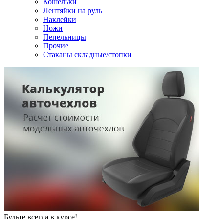
Кошельки
Лентяйки на руль
Наклейки
Ножи
Пепельницы
Прочие
Стаканы складные/стопки
Будьте всегда в курсе!