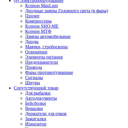
(9) Электрооборудование
Ксенон MaxLum
Диодные лампы Головного света (в фары)
Прочее
Компрессоры
Ксенон SHO-ME
Ксенон МТФ
Лампы автомобильные
Диоды
Маячки, стробоскопы
Освещение
Элементы питания
Предохранители
Провода
Фары противотуманные
Сигналы
Шнуры
Сопутствующий товар
Для рыбалки
Автодокументы
Бейсболки
Вешалки
Держатели для очков
Зажигалки
Ионизатор