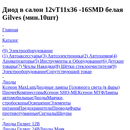
Диод в салон 12vT11х36 -16SMD белая
Gilves (мин.10шт)
Главная
-
Каталог
-
(9) Электрооборудование
(1) Автоаксессуары
(3) Автоэлектроника
(2) Автохимия
(4)
Ароматизаторы
(5) Инструменты и Оборудование
(6) Детские
товары
(7) Чехлы Накидки
(8) Щётки стеклоочистителя
(9)
Электрооборудование
Сопутствующий товар
-
Диоды
Ксенон MaxLum
Диодные лампы Головного света (в фары)
Прочее
Компрессоры
Ксенон SHO-ME
Ксенон МТФ
Лампы
автомобильные
Диоды
Маячки,
стробоскопы
Освещение
Элементы
питания
Предохранители
Провода
Фары
противотуманные
Сигналы
Шнуры
-
Диоды Гилвес 12В
Диоды Гилвес 24В
Диоды Маяк