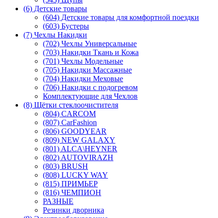
(6) Детские товары
(604) Детские товары для комфортной поездки
(603) Бустеры
(7) Чехлы Накидки
(702) Чехлы Универсальные
(703) Накидки Ткань и Кожа
(701) Чехлы Модельные
(705) Накидки Массажные
(704) Накидки Меховые
(706) Накидки с подогревом
Комплектующие для Чехлов
(8) Щётки стеклоочистителя
(804) CARCOM
(807) CarFashion
(806) GOODYEAR
(809) NEW GALAXY
(801) ALCA\HEYNER
(802) AUTOVIRAZH
(803) BRUSH
(808) LUCKY WAY
(815) ПРИМЬЕР
(816) ЧЕМПИОН
РАЗНЫЕ
Резинки дворника