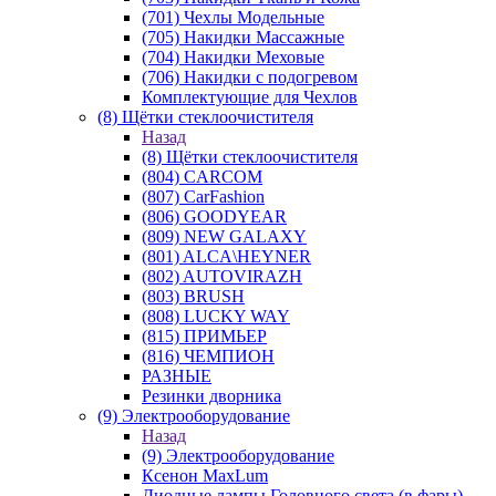
(701) Чехлы Модельные
(705) Накидки Массажные
(704) Накидки Меховые
(706) Накидки с подогревом
Комплектующие для Чехлов
(8) Щётки стеклоочистителя
Назад
(8) Щётки стеклоочистителя
(804) CARCOM
(807) CarFashion
(806) GOODYEAR
(809) NEW GALAXY
(801) ALCA\HEYNER
(802) AUTOVIRAZH
(803) BRUSH
(808) LUCKY WAY
(815) ПРИМЬЕР
(816) ЧЕМПИОН
РАЗНЫЕ
Резинки дворника
(9) Электрооборудование
Назад
(9) Электрооборудование
Ксенон MaxLum
Диодные лампы Головного света (в фары)