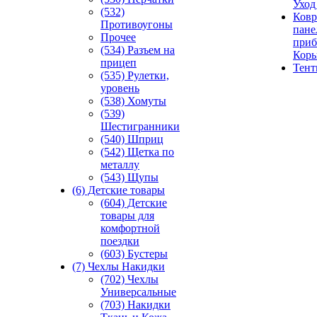
Уход
(532)
Ковр
Противоугоны
пане
Прочее
приб
(534) Разъем на
Кор
прицеп
Тен
(535) Рулетки,
уровень
(538) Хомуты
(539)
Шестигранники
(540) Шприц
(542) Щетка по
металлу
(543) Щупы
(6) Детские товары
(604) Детские
товары для
комфортной
поездки
(603) Бустеры
(7) Чехлы Накидки
(702) Чехлы
Универсальные
(703) Накидки