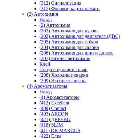
(312) Сигнализация
(315) Флешки, карты памяти
(2) Автохимия
Назад
(2) Автохимия
(203) Автохимия для кузова
(202) Автохимия для двигателя (ДВС)
(205) Автохимия для стёкол
(204) Автохимия для салона
(206) Автохимия для шин и дисков
(207) Зимняя автохимия
Клей
Сопутствующий товар
(208) Холодные сварки
(209) Экспреcс-чистка
(4) Ароматизаторы
Назад
(4) Ароматизаторы
(412) Excellent
(409) Contact
(403) AREON
(421) ДЕРЕВО
(418) SLIM
(411) DR MARCUS
(422) Елка