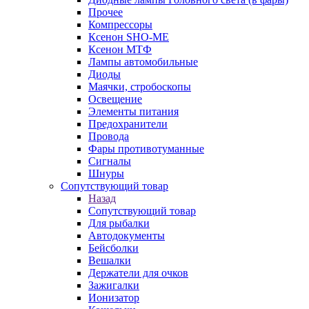
Прочее
Компрессоры
Ксенон SHO-ME
Ксенон МТФ
Лампы автомобильные
Диоды
Маячки, стробоскопы
Освещение
Элементы питания
Предохранители
Провода
Фары противотуманные
Сигналы
Шнуры
Сопутствующий товар
Назад
Сопутствующий товар
Для рыбалки
Автодокументы
Бейсболки
Вешалки
Держатели для очков
Зажигалки
Ионизатор