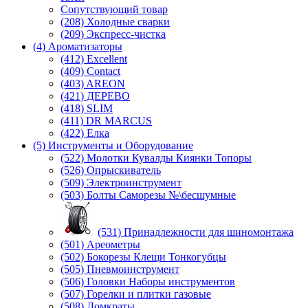
Сопутствующий товар
(208) Холодные сварки
(209) Экспреcс-чистка
(4) Ароматизаторы
(412) Excellent
(409) Contact
(403) AREON
(421) ДЕРЕВО
(418) SLIM
(411) DR MARCUS
(422) Елка
(5) Инструменты и Оборудование
(522) Молотки Кувалды Киянки Топоры
(526) Опрыскиватель
(509) Электроинструмент
(503) Болты Саморезы №\бесшумные
(531) Принадлежности для шиномонтажа
(501) Ареометры
(502) Бокорезы Клещи Тонкогубцы
(505) Пневмоинструмент
(506) Головки Наборы инструментов
(507) Горелки и плитки газовые
(508) Домкраты