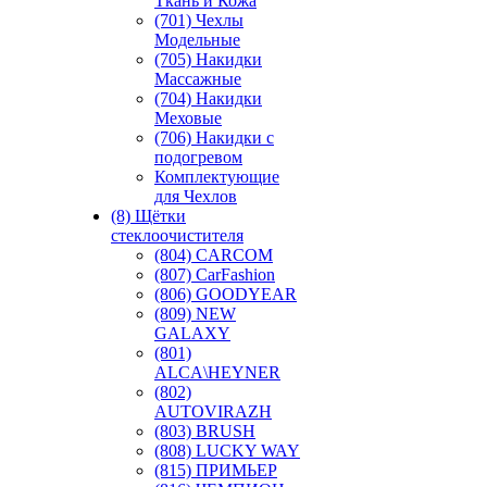
Ткань и Кожа
(701) Чехлы
Модельные
(705) Накидки
Массажные
(704) Накидки
Меховые
(706) Накидки с
подогревом
Комплектующие
для Чехлов
(8) Щётки
стеклоочистителя
(804) CARCOM
(807) CarFashion
(806) GOODYEAR
(809) NEW
GALAXY
(801)
ALCA\HEYNER
(802)
AUTOVIRAZH
(803) BRUSH
(808) LUCKY WAY
(815) ПРИМЬЕР