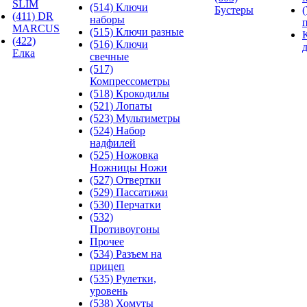
SLIM
(514) Ключи
Бустеры
(411) DR
наборы
MARCUS
(515) Ключи разные
(422)
(516) Ключи
Елка
свечные
(517)
Компрессометры
(518) Крокодилы
(521) Лопаты
(523) Мультиметры
(524) Набор
надфилей
(525) Ножовка
Ножницы Ножи
(527) Отвертки
(529) Пассатижи
(530) Перчатки
(532)
Противоугоны
Прочее
(534) Разъем на
прицеп
(535) Рулетки,
уровень
(538) Хомуты