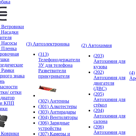
обака
) Ветровики
) Насадки
ителя
) Насосы
(3) Автоэлектроника
(2) Автохимия
) Пленка
ровочная
(313)
(203)
ушки
Телефонодержатели
Автохимия для
педические
ЗУ для телефона
кузова
) Рамки
Разветвители
(202)
(4)
рного знака
прикуривателя
Автохимия для
Ар
нь
двигателя
пасности
(ДВС)
тки/ сетки
(205)
адиатор
Автохимия для
(302) Антенны
ки КПП
стёкол
(301) Алкотестеры
ики
(204)
(303) Антирадары
Автохимия для
(304) Вентиляторы
салона
(306) Зарядные
(206)
устройства
Автохимия для
) Коврики
(307) Камеры и