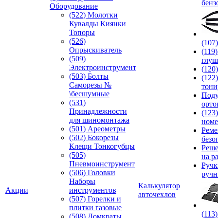
бенз
Оборудование
(522) Молотки
Кувалды Киянки
Топоры
(526)
(107
Опрыскиватель
(119
(509)
глуш
Электроинструмент
(120
(503) Болты
(122
Саморезы №
тони
\бесшумные
Под
(531)
орто
Принадлежности
(123
для шиномонтажа
номе
(501) Ареометры
Реме
(502) Бокорезы
безо
Клещи Тонкогубцы
Реше
(505)
на р
Пневмоинструмент
Руч
(506) Головки
ручн
Наборы
Калькулятор
Акции
инструментов
авточехлов
(507) Горелки и
плитки газовые
(113
(508) Домкраты