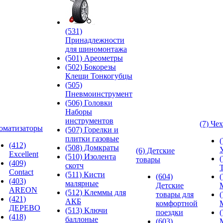
(531)
Принадлежности
для шиномонтажа
(501) Ареометры
(502) Бокорезы
Клещи Тонкогубцы
(505)
Пневмоинструмент
(506) Головки
Наборы
инструментов
(7) Че
оматизаторы
(507) Горелки и
плитки газовые
(412)
(508) Домкраты
(6) Детские
Excellent
(510) Изолента
товары
(409)
скотч
Contact
(511) Кисти
(604)
(403)
малярные
Детские
AREON
(512) Клеммы для
товары для
(421)
АКБ
комфортной
ДЕРЕВО
(513) Ключи
поездки
(418)
баллоные
(603)