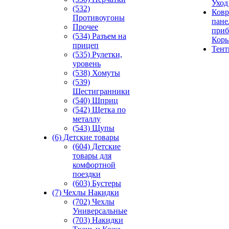
Уход
(532)
Ковр
Противоугоны
пане
Прочее
приб
(534) Разъем на
Кор
прицеп
Тен
(535) Рулетки,
уровень
(538) Хомуты
(539)
Шестигранники
(540) Шприц
(542) Щетка по
металлу
(543) Щупы
(6) Детские товары
(604) Детские
товары для
комфортной
поездки
(603) Бустеры
(7) Чехлы Накидки
(702) Чехлы
Универсальные
(703) Накидки