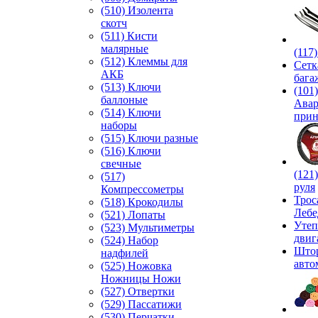
(510) Изолента
скотч
(511) Кисти
малярные
(117
(512) Клеммы для
Сетк
АКБ
бага
(513) Ключи
(101)
баллоные
Ава
(514) Ключи
прин
наборы
(515) Ключи разные
(516) Ключи
свечные
(121
(517)
руля
Компрессометры
Трос
(518) Крокодилы
Лебе
(521) Лопаты
Утеп
(523) Мультиметры
двиг
(524) Набор
Што
надфилей
авто
(525) Ножовка
Ножницы Ножи
(527) Отвертки
(529) Пассатижи
(530) Перчатки