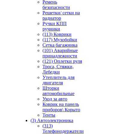
Ремень
безопасности
Решетки/ сетки на
радиатор
Ручки КПП
ручники
(113) Коврики
(117) Мухобойки
Сетка багажника
(101) Аварийные
принадлежности
(121) Оплетки руля
Троса, Стяжки,
Лебедки
Утеплитель для
двигателя
Шторки
автомобильные
Уход за авто
Коврик на панель
приборов\ Корыто
Тенты
(3) Автоэлектроника
(313)
Телефонодержатели