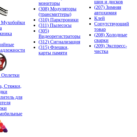
шин и дисков
мониторы
(207) Зимняя
(308) Модуляторы
автохимия
(трансмиттеры)
Клей
(310) Парктроники
) Мухобойки
Сопутствующий
(311) Пылесосы
а
товар
(305)
жника
(208) Холодные
Видеорегистраторы
сварки
(312) Сигнализация
рийные
(209) Экспреcс-
(315) Флешки,
адлежности
чистка
карты памяти
) Оплетки
а, Стяжки,
дки
литель для
ателя
рки
мобильные