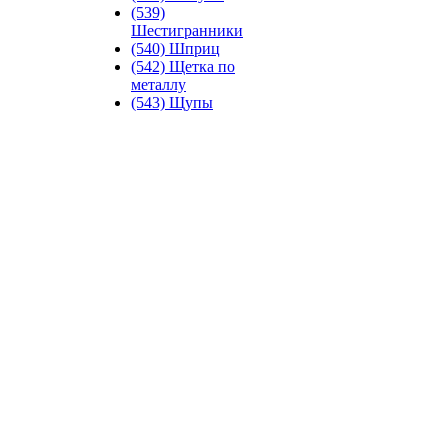
(539)
Шестигранники
(540) Шприц
(542) Щетка по
металлу
(543) Щупы