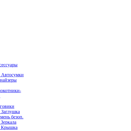
ксессуары
) Автосумки
найзеры
окотники-
ы
говики
) Заглушка
емень безоп.
) Зеркала
) Крышка