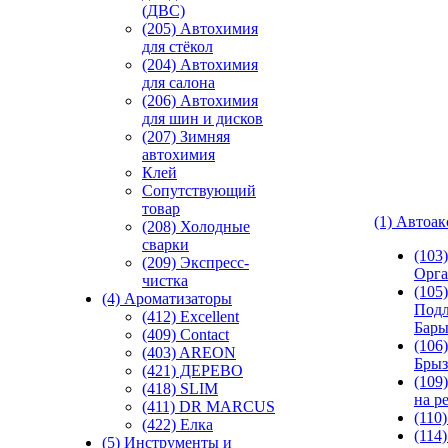
(ДВС)
(205) Автохимия
для стёкол
(204) Автохимия
для салона
(206) Автохимия
для шин и дисков
(207) Зимняя
автохимия
Клей
Сопутствующий
товар
(1) Автоа
(208) Холодные
сварки
(103
(209) Экспреcс-
Орга
чистка
(105)
(4) Ароматизаторы
Подл
(412) Excellent
Бар
(409) Contact
(106)
(403) AREON
Брыз
(421) ДЕРЕВО
(109
(418) SLIM
на р
(411) DR MARCUS
(110
(422) Елка
(114
(5) Инструменты и