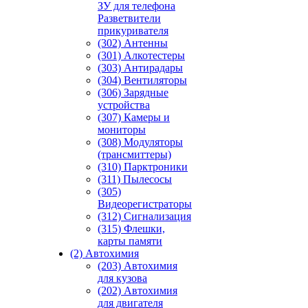
ЗУ для телефона
Разветвители
прикуривателя
(302) Антенны
(301) Алкотестеры
(303) Антирадары
(304) Вентиляторы
(306) Зарядные
устройства
(307) Камеры и
мониторы
(308) Модуляторы
(трансмиттеры)
(310) Парктроники
(311) Пылесосы
(305)
Видеорегистраторы
(312) Сигнализация
(315) Флешки,
карты памяти
(2) Автохимия
(203) Автохимия
для кузова
(202) Автохимия
для двигателя