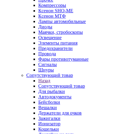
Компрессоры
Ксенон SHO-ME
Ксенон МТФ
Лампы автомобильные
Диоды
Маячки, стробоскопы
Освещение
Элементы питания
Предохранители
Провода
Фары противотуманные
Сигналы
Шнуры
Сопутствующий товар
Назад
Сопутствующий товар
Для рыбалки
Автодокументы
Бейсболки
Вешалки
Держатели для очков
Зажигалки
Ионизатор
Кошельки