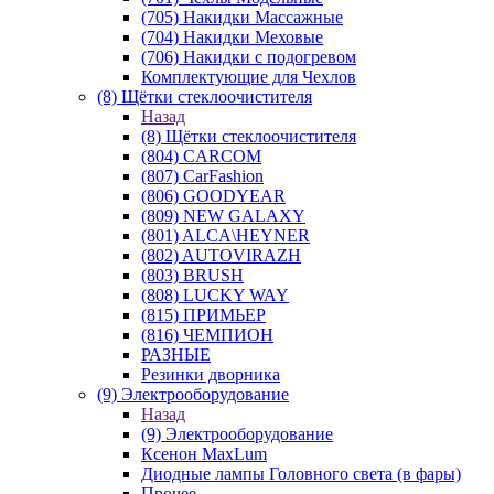
(705) Накидки Массажные
(704) Накидки Меховые
(706) Накидки с подогревом
Комплектующие для Чехлов
(8) Щётки стеклоочистителя
Назад
(8) Щётки стеклоочистителя
(804) CARCOM
(807) CarFashion
(806) GOODYEAR
(809) NEW GALAXY
(801) ALCA\HEYNER
(802) AUTOVIRAZH
(803) BRUSH
(808) LUCKY WAY
(815) ПРИМЬЕР
(816) ЧЕМПИОН
РАЗНЫЕ
Резинки дворника
(9) Электрооборудование
Назад
(9) Электрооборудование
Ксенон MaxLum
Диодные лампы Головного света (в фары)
Прочее