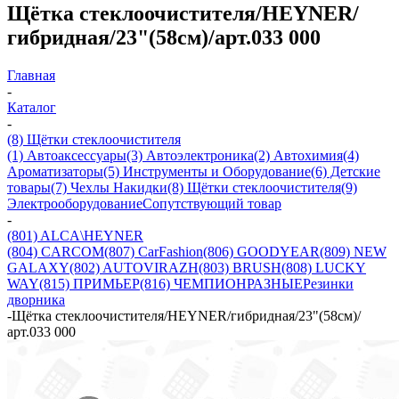
Щётка стеклоочистителя/HEYNER/
гибридная/23"(58см)/арт.033 000
Главная
-
Каталог
-
(8) Щётки стеклоочистителя
(1) Автоаксессуары
(3) Автоэлектроника
(2) Автохимия
(4)
Ароматизаторы
(5) Инструменты и Оборудование
(6) Детские
товары
(7) Чехлы Накидки
(8) Щётки стеклоочистителя
(9)
Электрооборудование
Сопутствующий товар
-
(801) ALCA\HEYNER
(804) CARCOM
(807) CarFashion
(806) GOODYEAR
(809) NEW
GALAXY
(802) AUTOVIRAZH
(803) BRUSH
(808) LUCKY
WAY
(815) ПРИМЬЕР
(816) ЧЕМПИОН
РАЗНЫЕ
Резинки
дворника
-
Щётка стеклоочистителя/HEYNER/гибридная/23"(58см)/
арт.033 000