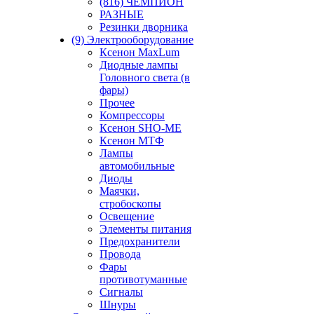
(816) ЧЕМПИОН
РАЗНЫЕ
Резинки дворника
(9) Электрооборудование
Ксенон MaxLum
Диодные лампы
Головного света (в
фары)
Прочее
Компрессоры
Ксенон SHO-ME
Ксенон МТФ
Лампы
автомобильные
Диоды
Маячки,
стробоскопы
Освещение
Элементы питания
Предохранители
Провода
Фары
противотуманные
Сигналы
Шнуры