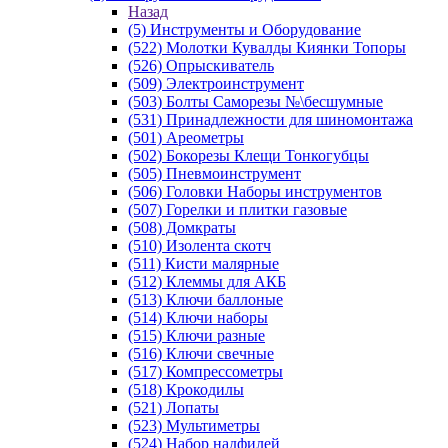
Назад
(5) Инструменты и Оборудование
(522) Молотки Кувалды Киянки Топоры
(526) Опрыскиватель
(509) Электроинструмент
(503) Болты Саморезы №\бесшумные
(531) Принадлежности для шиномонтажа
(501) Ареометры
(502) Бокорезы Клещи Тонкогубцы
(505) Пневмоинструмент
(506) Головки Наборы инструментов
(507) Горелки и плитки газовые
(508) Домкраты
(510) Изолента скотч
(511) Кисти малярные
(512) Клеммы для АКБ
(513) Ключи баллоные
(514) Ключи наборы
(515) Ключи разные
(516) Ключи свечные
(517) Компрессометры
(518) Крокодилы
(521) Лопаты
(523) Мультиметры
(524) Набор надфилей