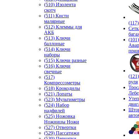
(510) Изолента
скотч
(511) Кисти
малярные
(117
(512) Клеммы для
Сетк
АКБ
бага
(513) Ключи
(101)
баллоные
Ава
(514) Ключи
прин
наборы
(515) Ключи разные
(516) Ключи
свечные
(121
(517)
руля
Компрессометры
Трос
(518) Крокодилы
Лебе
(521) Лопаты
Утеп
(523) Мультиметры
двиг
(524) Набор
Што
надфилей
авто
(525) Ножовка
Ножницы Ножи
(527) Отвертки
(529) Пассатижи
(530) Перчатки