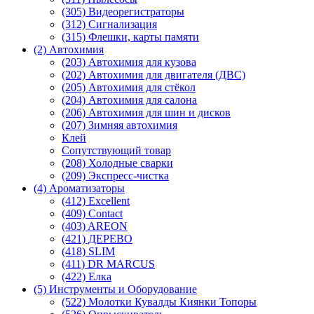
(305) Видеорегистраторы
(312) Сигнализация
(315) Флешки, карты памяти
(2) Автохимия
(203) Автохимия для кузова
(202) Автохимия для двигателя (ДВС)
(205) Автохимия для стёкол
(204) Автохимия для салона
(206) Автохимия для шин и дисков
(207) Зимняя автохимия
Клей
Сопутствующий товар
(208) Холодные сварки
(209) Экспреcс-чистка
(4) Ароматизаторы
(412) Excellent
(409) Contact
(403) AREON
(421) ДЕРЕВО
(418) SLIM
(411) DR MARCUS
(422) Елка
(5) Инструменты и Оборудование
(522) Молотки Кувалды Киянки Топоры