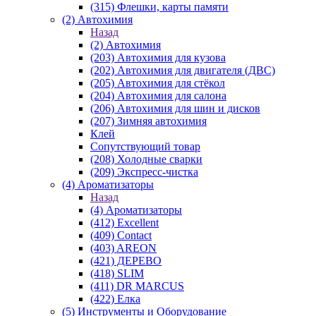
(315) Флешки, карты памяти
(2) Автохимия
Назад
(2) Автохимия
(203) Автохимия для кузова
(202) Автохимия для двигателя (ДВС)
(205) Автохимия для стёкол
(204) Автохимия для салона
(206) Автохимия для шин и дисков
(207) Зимняя автохимия
Клей
Сопутствующий товар
(208) Холодные сварки
(209) Экспреcс-чистка
(4) Ароматизаторы
Назад
(4) Ароматизаторы
(412) Excellent
(409) Contact
(403) AREON
(421) ДЕРЕВО
(418) SLIM
(411) DR MARCUS
(422) Елка
(5) Инструменты и Оборудование