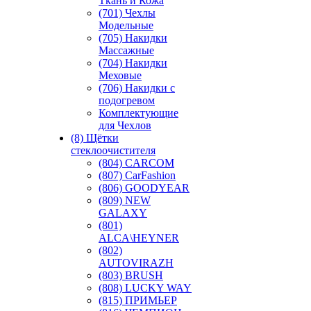
Ткань и Кожа
(701) Чехлы
Модельные
(705) Накидки
Массажные
(704) Накидки
Меховые
(706) Накидки с
подогревом
Комплектующие
для Чехлов
(8) Щётки
стеклоочистителя
(804) CARCOM
(807) CarFashion
(806) GOODYEAR
(809) NEW
GALAXY
(801)
ALCA\HEYNER
(802)
AUTOVIRAZH
(803) BRUSH
(808) LUCKY WAY
(815) ПРИМЬЕР