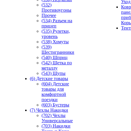
Уход
(532)
Ковр
Противоугоны
пане
Прочее
приб
(534) Разъем на
Кор
прицеп
Тен
(535) Рулетки,
уровень
(538) Хомуты
(539)
Шестигранники
(540) Шприц
(542) Щетка по
металлу
(543) Щупы
(6) Детские товары
(604) Детские
товары для
комфортной
поездки
(603) Бустеры
(7) Чехлы Накидки
(702) Чехлы
Универсальные
(703) Накидки