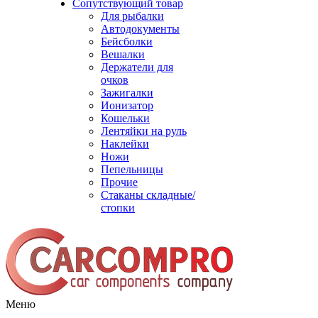
Сопутствующий товар
Для рыбалки
Автодокументы
Бейсболки
Вешалки
Держатели для
очков
Зажигалки
Ионизатор
Кошельки
Лентяйки на руль
Наклейки
Ножи
Пепельницы
Прочие
Стаканы складные/
стопки
Меню