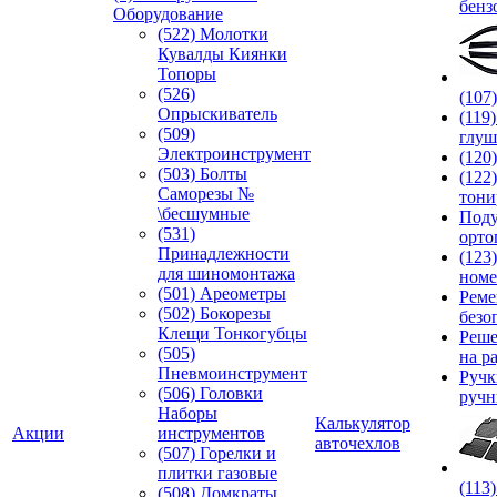
бенз
Оборудование
(522) Молотки
Кувалды Киянки
Топоры
(526)
(107
Опрыскиватель
(119
(509)
глуш
Электроинструмент
(120
(503) Болты
(122
Саморезы №
тони
\бесшумные
Под
(531)
орто
Принадлежности
(123
для шиномонтажа
номе
(501) Ареометры
Реме
(502) Бокорезы
безо
Клещи Тонкогубцы
Реше
(505)
на р
Пневмоинструмент
Руч
(506) Головки
ручн
Наборы
Калькулятор
Акции
инструментов
авточехлов
(507) Горелки и
плитки газовые
(113
(508) Домкраты