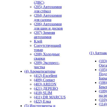
(ДВС)
(205) Автохимия
для стёкол
(204) Автохимия
для салона
(206) Автохимия
для шин и дисков
(207) Зимняя
автохимия
Клей
Сопутствующий
товар
(1) Автоа
(208) Холодные
сварки
(103
(209) Экспреcс-
Орга
чистка
(105)
(4) Ароматизаторы
Подл
(412) Excellent
Бар
(409) Contact
(106)
(403) AREON
Брыз
(421) ДЕРЕВО
(109
(418) SLIM
на р
(411) DR MARCUS
(110
(422) Елка
(114
(5) Инструменты и