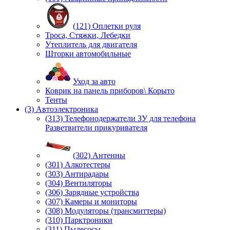
(121) Оплетки руля
Троса, Стяжки, Лебедки
Утеплитель для двигателя
Шторки автомобильные
Уход за авто
Коврик на панель приборов\ Корыто
Тенты
(3) Автоэлектроника
(313) Телефонодержатели ЗУ для телефона
Разветвители прикуривателя
(302) Антенны
(301) Алкотестеры
(303) Антирадары
(304) Вентиляторы
(306) Зарядные устройства
(307) Камеры и мониторы
(308) Модуляторы (трансмиттеры)
(310) Парктроники
(311) Пылесосы