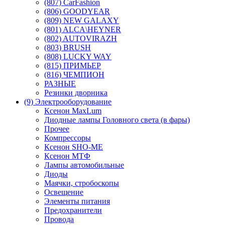
(807) CarFashion
(806) GOODYEAR
(809) NEW GALAXY
(801) ALCA\HEYNER
(802) AUTOVIRAZH
(803) BRUSH
(808) LUCKY WAY
(815) ПРИМЬЕР
(816) ЧЕМПИОН
РАЗНЫЕ
Резинки дворника
(9) Электрооборудование
Ксенон MaxLum
Диодные лампы Головного света (в фары)
Прочее
Компрессоры
Ксенон SHO-ME
Ксенон МТФ
Лампы автомобильные
Диоды
Маячки, стробоскопы
Освещение
Элементы питания
Предохранители
Провода