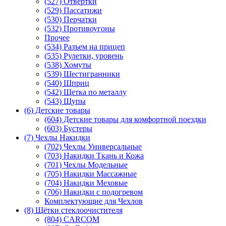
(527) Отвертки
(529) Пассатижи
(530) Перчатки
(532) Противоугоны
Прочее
(534) Разъем на прицеп
(535) Рулетки, уровень
(538) Хомуты
(539) Шестигранники
(540) Шприц
(542) Щетка по металлу
(543) Щупы
(6) Детские товары
(604) Детские товары для комфортной поездки
(603) Бустеры
(7) Чехлы Накидки
(702) Чехлы Универсальные
(703) Накидки Ткань и Кожа
(701) Чехлы Модельные
(705) Накидки Массажные
(704) Накидки Меховые
(706) Накидки с подогревом
Комплектующие для Чехлов
(8) Щётки стеклоочистителя
(804) CARCOM