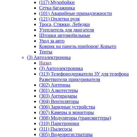
(117) Мухобойки
Сетка багажника
(101) Аварийные принадлежности
(121) Оплетки руля
Троса, Стяжки, Лебедки
Утеплитель для двигателя
Шторки автомобильные
Уход за авто
Коврик на панель приборов\ Корыто
Тенты
(3) Автоэлектроника
Назад
(3) Автоэлектроника
(313) Телефонодержатели ЗУ для телефона
Разветвители прикуривателя
(302) Антенны
(301) Алкотестеры
(303) Антирадары
(304) Вентиляторы
(306) Зарядные устройства
(307) Камеры и мониторы
(308) Модуляторы (трансмиттеры)
(310) Парктроники
(311) Пылесосы
(305) Видеорегистраторы