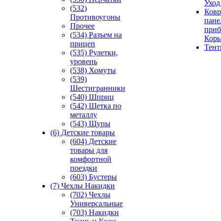
Уход
(532)
Ковр
Противоугоны
пане
Прочее
приб
(534) Разъем на
Кор
прицеп
Тен
(535) Рулетки,
уровень
(538) Хомуты
(539)
Шестигранники
(540) Шприц
(542) Щетка по
металлу
(543) Щупы
(6) Детские товары
(604) Детские
товары для
комфортной
поездки
(603) Бустеры
(7) Чехлы Накидки
(702) Чехлы
Универсальные
(703) Накидки