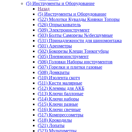
(5) Инструменты и Оборудование
Назад
(5) Инструменты и Оборудование
(522) Молотки Кувалды Киянки Топоры
(526) Опрыскиватель
(509) Электроинструмент
(503) Болты Саморезы №\бесшумные
(531) Принадлежности для шиномонтажа
(501) Ареометры
(502) Бокорезы Клещи Тонкогубцы
(505) Пневмоинструмент
(506) Головки Наборы инструментов
(507) Горелки и плитки газовые
(508) Домкраты
(510) Изолента скотч
(511) Кисти малярные
(512) Клеммы для АКБ
(513) Ключи баллоные
(514) Ключи наборы
(515) Ключи разные
(516) Ключи свечные
(517) Компрессометры
(518) Крокодилы
(521) Лопаты
(523) Мультиметры