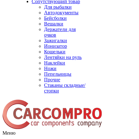
Сопутствующий товар
Для рыбалки
Автодокументы
Бейсболки
Вешалки
Держатели для
очков
Зажигалки
Ионизатор
Кошельки
Лентяйки на руль
Наклейки
Ножи
Пепельницы
Прочие
Стаканы складные/
стопки
Меню