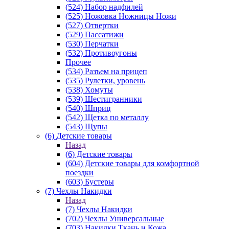
(524) Набор надфилей
(525) Ножовка Ножницы Ножи
(527) Отвертки
(529) Пассатижи
(530) Перчатки
(532) Противоугоны
Прочее
(534) Разъем на прицеп
(535) Рулетки, уровень
(538) Хомуты
(539) Шестигранники
(540) Шприц
(542) Щетка по металлу
(543) Щупы
(6) Детские товары
Назад
(6) Детские товары
(604) Детские товары для комфортной
поездки
(603) Бустеры
(7) Чехлы Накидки
Назад
(7) Чехлы Накидки
(702) Чехлы Универсальные
(703) Накидки Ткань и Кожа