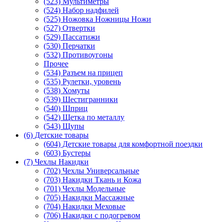
(523) Мультиметры
(524) Набор надфилей
(525) Ножовка Ножницы Ножи
(527) Отвертки
(529) Пассатижи
(530) Перчатки
(532) Противоугоны
Прочее
(534) Разъем на прицеп
(535) Рулетки, уровень
(538) Хомуты
(539) Шестигранники
(540) Шприц
(542) Щетка по металлу
(543) Щупы
(6) Детские товары
(604) Детские товары для комфортной поездки
(603) Бустеры
(7) Чехлы Накидки
(702) Чехлы Универсальные
(703) Накидки Ткань и Кожа
(701) Чехлы Модельные
(705) Накидки Массажные
(704) Накидки Меховые
(706) Накидки с подогревом