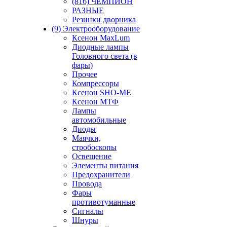
(816) ЧЕМПИОН
РАЗНЫЕ
Резинки дворника
(9) Электрооборудование
Ксенон MaxLum
Диодные лампы
Головного света (в
фары)
Прочее
Компрессоры
Ксенон SHO-ME
Ксенон МТФ
Лампы
автомобильные
Диоды
Маячки,
стробоскопы
Освещение
Элементы питания
Предохранители
Провода
Фары
противотуманные
Сигналы
Шнуры