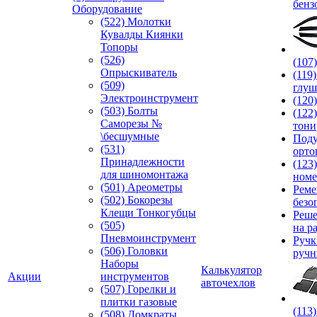
бенз
Оборудование
(522) Молотки
Кувалды Киянки
Топоры
(526)
(107
Опрыскиватель
(119
(509)
глуш
Электроинструмент
(120
(503) Болты
(122
Саморезы №
тони
\бесшумные
Под
(531)
орто
Принадлежности
(123
для шиномонтажа
номе
(501) Ареометры
Реме
(502) Бокорезы
безо
Клещи Тонкогубцы
Реше
(505)
на р
Пневмоинструмент
Руч
(506) Головки
ручн
Наборы
Калькулятор
Акции
инструментов
авточехлов
(507) Горелки и
плитки газовые
(113
(508) Домкраты