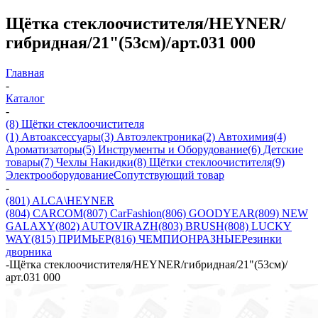
Щётка стеклоочистителя/HEYNER/
гибридная/21"(53см)/арт.031 000
Главная
-
Каталог
-
(8) Щётки стеклоочистителя
(1) Автоаксессуары
(3) Автоэлектроника
(2) Автохимия
(4)
Ароматизаторы
(5) Инструменты и Оборудование
(6) Детские
товары
(7) Чехлы Накидки
(8) Щётки стеклоочистителя
(9)
Электрооборудование
Сопутствующий товар
-
(801) ALCA\HEYNER
(804) CARCOM
(807) CarFashion
(806) GOODYEAR
(809) NEW
GALAXY
(802) AUTOVIRAZH
(803) BRUSH
(808) LUCKY
WAY
(815) ПРИМЬЕР
(816) ЧЕМПИОН
РАЗНЫЕ
Резинки
дворника
-
Щётка стеклоочистителя/HEYNER/гибридная/21"(53см)/
арт.031 000