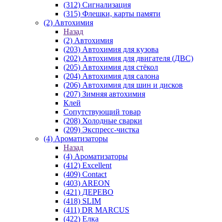
(312) Сигнализация
(315) Флешки, карты памяти
(2) Автохимия
Назад
(2) Автохимия
(203) Автохимия для кузова
(202) Автохимия для двигателя (ДВС)
(205) Автохимия для стёкол
(204) Автохимия для салона
(206) Автохимия для шин и дисков
(207) Зимняя автохимия
Клей
Сопутствующий товар
(208) Холодные сварки
(209) Экспреcс-чистка
(4) Ароматизаторы
Назад
(4) Ароматизаторы
(412) Excellent
(409) Contact
(403) AREON
(421) ДЕРЕВО
(418) SLIM
(411) DR MARCUS
(422) Елка