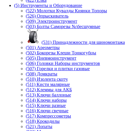
(422) Елка
(5) Инструменты и Оборудование
(522) Молотки Кувалды Киянки Топоры
(526) Опрыскиватель
(509) Электроинструмент
(503) Болты Саморезы №\бесшумные
(531) Принадлежности для шиномонтажа
(501) Ареометры
(502) Бокорезы Клещи Тонкогубцы
(505) Пневмоинструмент
(506) Головки Наборы инструментов
(507) Горелки и плитки газовые
(508) Домкраты
(510) Изолента скотч
(511) Кисти малярные
(512) Клеммы для АКБ
(513) Ключи баллоные
(514) Ключи наборы
(515) Ключи разные
(516) Ключи свечные
(517) Компрессометры
(518) Крокодилы
(521) Лопаты