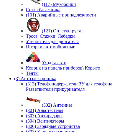
(117) Мухобойки
Сетка багажника
(101) Аварийные принадлежности
(121) Оплетки руля
Троса, Стяжки, Лебедки
Утеплитель для двигателя
Шторки автомобильные
Уход за авто
Коврик на панель приборов\ Корыто
Тенты
(3) Автоэлектроника
(313) Телефонодержатели ЗУ для телефона
Разветвители прикуривателя
(302) Антенны
(301) Алкотестеры
(303) Антирадары
(304) Вентиляторы
(306) Зарядные устройства
(307) Камеры и мониторы