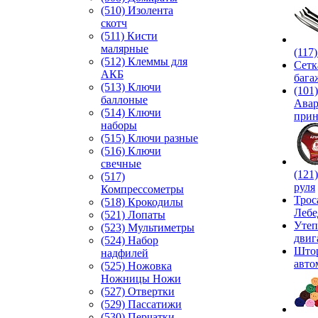
(510) Изолента
скотч
(511) Кисти
малярные
(117
(512) Клеммы для
Сетк
АКБ
бага
(513) Ключи
(101)
баллоные
Ава
(514) Ключи
прин
наборы
(515) Ключи разные
(516) Ключи
свечные
(121
(517)
руля
Компрессометры
Трос
(518) Крокодилы
Лебе
(521) Лопаты
Утеп
(523) Мультиметры
двиг
(524) Набор
Што
надфилей
авто
(525) Ножовка
Ножницы Ножи
(527) Отвертки
(529) Пассатижи
(530) Перчатки