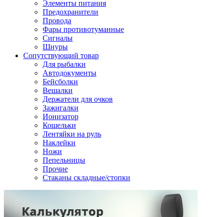
Элементы питания
Предохранители
Провода
Фары противотуманные
Сигналы
Шнуры
Сопутствующий товар
Для рыбалки
Автодокументы
Бейсболки
Вешалки
Держатели для очков
Зажигалки
Ионизатор
Кошельки
Лентяйки на руль
Наклейки
Ножи
Пепельницы
Прочие
Стаканы складные/стопки