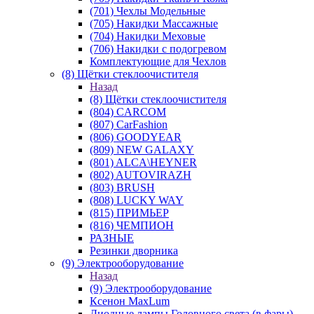
(701) Чехлы Модельные
(705) Накидки Массажные
(704) Накидки Меховые
(706) Накидки с подогревом
Комплектующие для Чехлов
(8) Щётки стеклоочистителя
Назад
(8) Щётки стеклоочистителя
(804) CARCOM
(807) CarFashion
(806) GOODYEAR
(809) NEW GALAXY
(801) ALCA\HEYNER
(802) AUTOVIRAZH
(803) BRUSH
(808) LUCKY WAY
(815) ПРИМЬЕР
(816) ЧЕМПИОН
РАЗНЫЕ
Резинки дворника
(9) Электрооборудование
Назад
(9) Электрооборудование
Ксенон MaxLum
Диодные лампы Головного света (в фары)