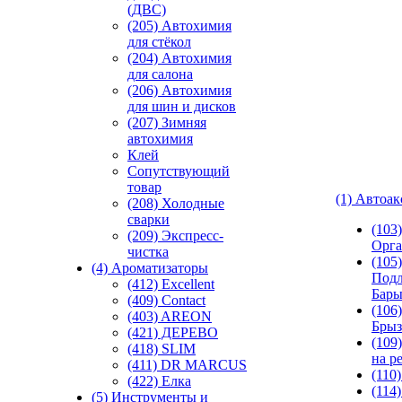
(ДВС)
(205) Автохимия
для стёкол
(204) Автохимия
для салона
(206) Автохимия
для шин и дисков
(207) Зимняя
автохимия
Клей
Сопутствующий
товар
(1) Автоа
(208) Холодные
сварки
(103
(209) Экспреcс-
Орга
чистка
(105)
(4) Ароматизаторы
Подл
(412) Excellent
Бар
(409) Contact
(106)
(403) AREON
Брыз
(421) ДЕРЕВО
(109
(418) SLIM
на р
(411) DR MARCUS
(110
(422) Елка
(114
(5) Инструменты и