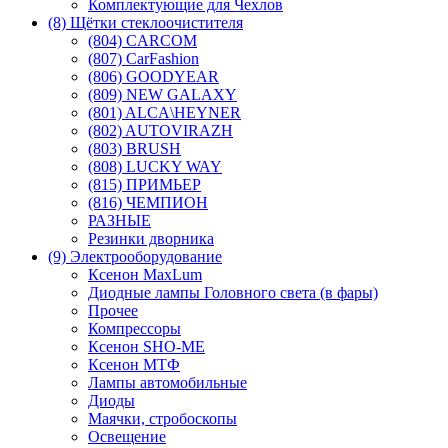
Комплектующие для Чехлов
(8) Щётки стеклоочистителя
(804) CARCOM
(807) CarFashion
(806) GOODYEAR
(809) NEW GALAXY
(801) ALCA\HEYNER
(802) AUTOVIRAZH
(803) BRUSH
(808) LUCKY WAY
(815) ПРИМЬЕР
(816) ЧЕМПИОН
РАЗНЫЕ
Резинки дворника
(9) Электрооборудование
Ксенон MaxLum
Диодные лампы Головного света (в фары)
Прочее
Компрессоры
Ксенон SHO-ME
Ксенон МТФ
Лампы автомобильные
Диоды
Маячки, стробоскопы
Освещение