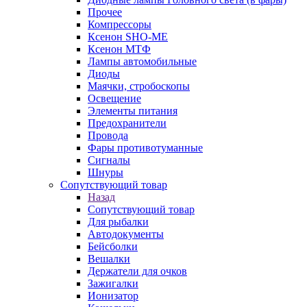
Прочее
Компрессоры
Ксенон SHO-ME
Ксенон МТФ
Лампы автомобильные
Диоды
Маячки, стробоскопы
Освещение
Элементы питания
Предохранители
Провода
Фары противотуманные
Сигналы
Шнуры
Сопутствующий товар
Назад
Сопутствующий товар
Для рыбалки
Автодокументы
Бейсболки
Вешалки
Держатели для очков
Зажигалки
Ионизатор