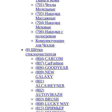
Ткань и Кожа
(701) Чехлы
Модельные
(705) Накидки
Массажные
(704) Накидки
Меховые
(706) Накидки с
подогревом
Комплектующие
для Чехлов
(8) Щётки
стеклоочистителя
(804) CARCOM
(807) CarFashion
(806) GOODYEAR
(809) NEW
GALAXY
(801)
ALCA\HEYNER
(802)
AUTOVIRAZH
(803) BRUSH
(808) LUCKY WAY
(815) ПРИМЬЕР