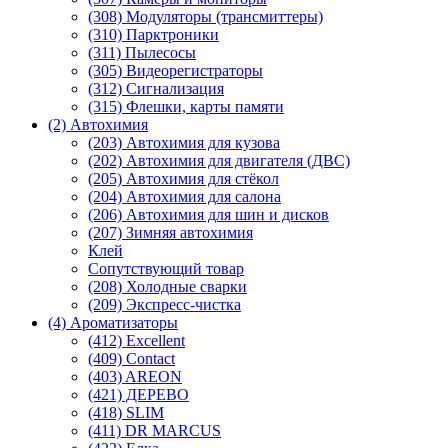
(308) Модуляторы (трансмиттеры)
(310) Парктроники
(311) Пылесосы
(305) Видеорегистраторы
(312) Сигнализация
(315) Флешки, карты памяти
(2) Автохимия
(203) Автохимия для кузова
(202) Автохимия для двигателя (ДВС)
(205) Автохимия для стёкол
(204) Автохимия для салона
(206) Автохимия для шин и дисков
(207) Зимняя автохимия
Клей
Сопутствующий товар
(208) Холодные сварки
(209) Экспреcс-чистка
(4) Ароматизаторы
(412) Excellent
(409) Contact
(403) AREON
(421) ДЕРЕВО
(418) SLIM
(411) DR MARCUS