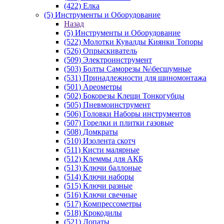
(422) Елка
(5) Инструменты и Оборудование
Назад
(5) Инструменты и Оборудование
(522) Молотки Кувалды Киянки Топоры
(526) Опрыскиватель
(509) Электроинструмент
(503) Болты Саморезы №\бесшумные
(531) Принадлежности для шиномонтажа
(501) Ареометры
(502) Бокорезы Клещи Тонкогубцы
(505) Пневмоинструмент
(506) Головки Наборы инструментов
(507) Горелки и плитки газовые
(508) Домкраты
(510) Изолента скотч
(511) Кисти малярные
(512) Клеммы для АКБ
(513) Ключи баллоные
(514) Ключи наборы
(515) Ключи разные
(516) Ключи свечные
(517) Компрессометры
(518) Крокодилы
(521) Лопаты