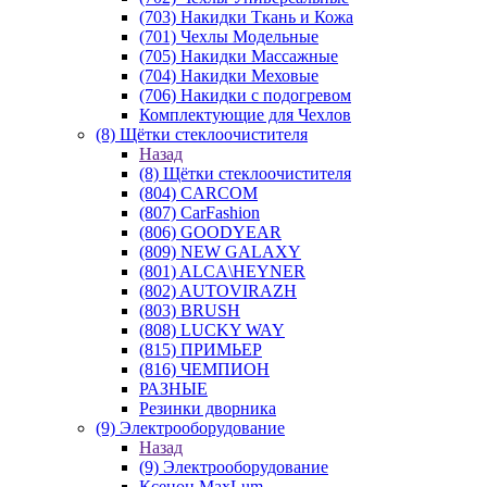
(703) Накидки Ткань и Кожа
(701) Чехлы Модельные
(705) Накидки Массажные
(704) Накидки Меховые
(706) Накидки с подогревом
Комплектующие для Чехлов
(8) Щётки стеклоочистителя
Назад
(8) Щётки стеклоочистителя
(804) CARCOM
(807) CarFashion
(806) GOODYEAR
(809) NEW GALAXY
(801) ALCA\HEYNER
(802) AUTOVIRAZH
(803) BRUSH
(808) LUCKY WAY
(815) ПРИМЬЕР
(816) ЧЕМПИОН
РАЗНЫЕ
Резинки дворника
(9) Электрооборудование
Назад
(9) Электрооборудование
Ксенон MaxLum