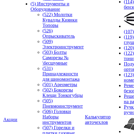
(114
(5) Инструменты и
бенз
Оборудование
(522) Молотки
Кувалды Киянки
Топоры
(526)
(107
Опрыскиватель
(119
(509)
глуш
Электроинструмент
(120
(503) Болты
(122
Саморезы №
тони
\бесшумные
Под
(531)
орто
Принадлежности
(123
для шиномонтажа
номе
(501) Ареометры
Реме
(502) Бокорезы
безо
Клещи Тонкогубцы
Реше
(505)
на р
Пневмоинструмент
Руч
(506) Головки
ручн
Наборы
Калькулятор
Акции
инструментов
авточехлов
(507) Горелки и
плитки газовые