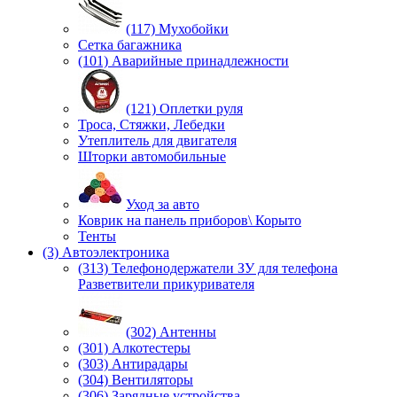
(117) Мухобойки
Сетка багажника
(101) Аварийные принадлежности
(121) Оплетки руля
Троса, Стяжки, Лебедки
Утеплитель для двигателя
Шторки автомобильные
Уход за авто
Коврик на панель приборов\ Корыто
Тенты
(3) Автоэлектроника
(313) Телефонодержатели ЗУ для телефона
Разветвители прикуривателя
(302) Антенны
(301) Алкотестеры
(303) Антирадары
(304) Вентиляторы
(306) Зарядные устройства