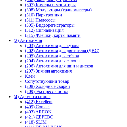
(307) Камеры и мониторы
(308) Модуляторы (трансмиттеры)
(310) Парктроники
(311) Пылесосы
(305) Видеорегистраторы
(312) Сигнализация
(315) Флешки, карты памяти
(2) Автохимия
(203) Автохимия для кузова
(202) Автохимия для двигателя (ДВС)
(205) Автохимия для стёкол
(204) Автохимия для салона
(206) Автохимия для шин и дисков
(207) Зимняя автохимия
Клей
Сопутствующий товар
(208) Холодные сварки
(209) Экспреcс-чистка
(4) Ароматизаторы
(412) Excellent
(409) Contact
(403) AREON
(421) ДЕРЕВО
(418) SLIM