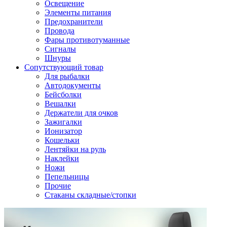
Освещение
Элементы питания
Предохранители
Провода
Фары противотуманные
Сигналы
Шнуры
Сопутствующий товар
Для рыбалки
Автодокументы
Бейсболки
Вешалки
Держатели для очков
Зажигалки
Ионизатор
Кошельки
Лентяйки на руль
Наклейки
Ножи
Пепельницы
Прочие
Стаканы складные/стопки