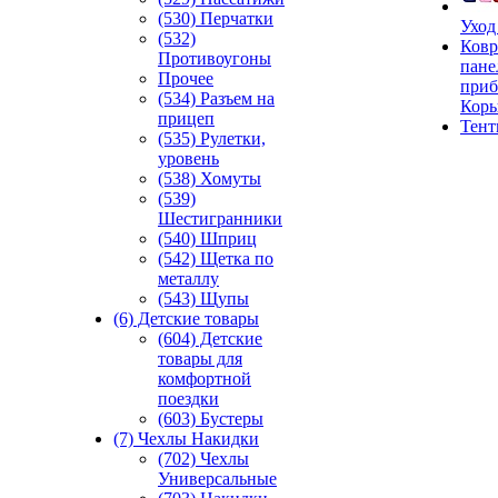
(530) Перчатки
Уход
(532)
Ковр
Противоугоны
пане
Прочее
приб
(534) Разъем на
Кор
прицеп
Тен
(535) Рулетки,
уровень
(538) Хомуты
(539)
Шестигранники
(540) Шприц
(542) Щетка по
металлу
(543) Щупы
(6) Детские товары
(604) Детские
товары для
комфортной
поездки
(603) Бустеры
(7) Чехлы Накидки
(702) Чехлы
Универсальные