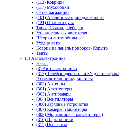
(113) Коврики
(117) Мухобойки
Сетка багажника
(101) Аварийные принадлежности
(121) Оплетки руля
Троса, Стяжки, Лебедки
Утеплитель для двигателя
Шторки автомобильные
Уход за авто
Коврик на панель приборов\ Корыто
Тенты
(3) Автоэлектроника
Назад
(3) Автоэлектроника
(313) Телефонодержатели ЗУ для телефона
Разветвители прикуривателя
(302) Антенны
(301) Алкотестеры
(303) Антирадары
(304) Вентиляторы
(306) Зарядные устройства
(307) Камеры и мониторы
(308) Модуляторы (трансмиттеры)
(310) Парктроники
(311) Пылесосы