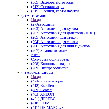
(305) Видеорегистраторы
(312) Сигнализация
(315) Флешки, карты памяти
(2) Автохимия
Назад
(2) Автохимия
(203) Автохимия для кузова
(202) Автохимия для двигателя (ДВС)
(205) Автохимия для стёкол
(204) Автохимия для салона
(206) Автохимия для шин и дисков
(207) Зимняя автохимия
Клей
Сопутствующий товар
(208) Холодные сварки
(209) Экспреcс-чистка
(4) Ароматизаторы
Назад
(4) Ароматизаторы
(412) Excellent
(409) Contact
(403) AREON
(421) ДЕРЕВО
(418) SLIM
(411) DR MARCUS