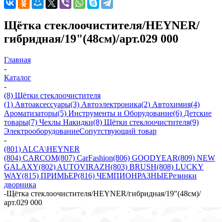
Щётка стеклоочистителя/HEYNER/
гибридная/19"(48см)/арт.029 000
Главная
-
Каталог
-
(8) Щётки стеклоочистителя
(1) Автоаксессуары
(3) Автоэлектроника
(2) Автохимия
(4)
Ароматизаторы
(5) Инструменты и Оборудование
(6) Детские
товары
(7) Чехлы Накидки
(8) Щётки стеклоочистителя
(9)
Электрооборудование
Сопутствующий товар
-
(801) ALCA\HEYNER
(804) CARCOM
(807) CarFashion
(806) GOODYEAR
(809) NEW
GALAXY
(802) AUTOVIRAZH
(803) BRUSH
(808) LUCKY
WAY
(815) ПРИМЬЕР
(816) ЧЕМПИОН
РАЗНЫЕ
Резинки
дворника
-
Щётка стеклоочистителя/HEYNER/гибридная/19"(48см)/
арт.029 000