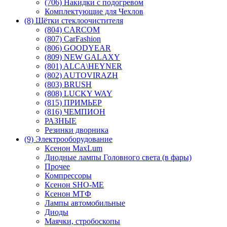
(706) Накидки с подогревом
Комплектующие для Чехлов
(8) Щётки стеклоочистителя
(804) CARCOM
(807) CarFashion
(806) GOODYEAR
(809) NEW GALAXY
(801) ALCA\HEYNER
(802) AUTOVIRAZH
(803) BRUSH
(808) LUCKY WAY
(815) ПРИМЬЕР
(816) ЧЕМПИОН
РАЗНЫЕ
Резинки дворника
(9) Электрооборудование
Ксенон MaxLum
Диодные лампы Головного света (в фары)
Прочее
Компрессоры
Ксенон SHO-ME
Ксенон МТФ
Лампы автомобильные
Диоды
Маячки, стробоскопы