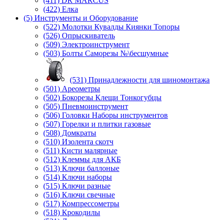
(411) DR MARCUS
(422) Елка
(5) Инструменты и Оборудование
(522) Молотки Кувалды Киянки Топоры
(526) Опрыскиватель
(509) Электроинструмент
(503) Болты Саморезы №\бесшумные
(531) Принадлежности для шиномонтажа
(501) Ареометры
(502) Бокорезы Клещи Тонкогубцы
(505) Пневмоинструмент
(506) Головки Наборы инструментов
(507) Горелки и плитки газовые
(508) Домкраты
(510) Изолента скотч
(511) Кисти малярные
(512) Клеммы для АКБ
(513) Ключи баллоные
(514) Ключи наборы
(515) Ключи разные
(516) Ключи свечные
(517) Компрессометры
(518) Крокодилы