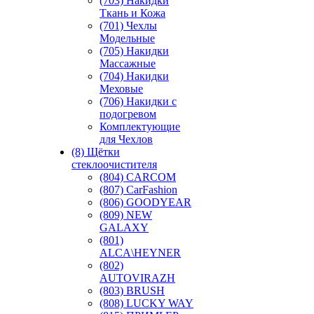
(703) Накидки
Ткань и Кожа
(701) Чехлы
Модельные
(705) Накидки
Массажные
(704) Накидки
Меховые
(706) Накидки с
подогревом
Комплектующие
для Чехлов
(8) Щётки
стеклоочистителя
(804) CARCOM
(807) CarFashion
(806) GOODYEAR
(809) NEW
GALAXY
(801)
ALCA\HEYNER
(802)
AUTOVIRAZH
(803) BRUSH
(808) LUCKY WAY