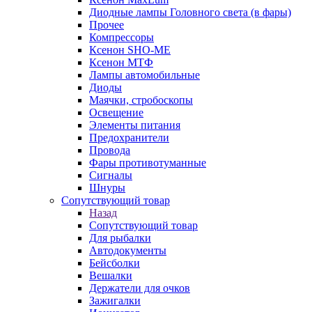
Диодные лампы Головного света (в фары)
Прочее
Компрессоры
Ксенон SHO-ME
Ксенон МТФ
Лампы автомобильные
Диоды
Маячки, стробоскопы
Освещение
Элементы питания
Предохранители
Провода
Фары противотуманные
Сигналы
Шнуры
Сопутствующий товар
Назад
Сопутствующий товар
Для рыбалки
Автодокументы
Бейсболки
Вешалки
Держатели для очков
Зажигалки