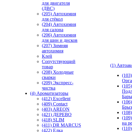
для двигателя
(ДВС)
(205) Автохимия
для стёкол
(204) Автохимия
для салона
(206) Автохимия
для шин и дисков
(207) Зимняя
автохимия
Клей
Сопутствующий
(1) Автоа
товар
(208) Холодные
(103
сварки
Орга
(209) Экспреcс-
(105)
чистка
Подл
(4) Ароматизаторы
Бар
(412) Excellent
(106)
(409) Contact
Брыз
(403) AREON
(108
(421) ДЕРЕВО
(109
(418) SLIM
на р
(411) DR MARCUS
(110
(422) Елка