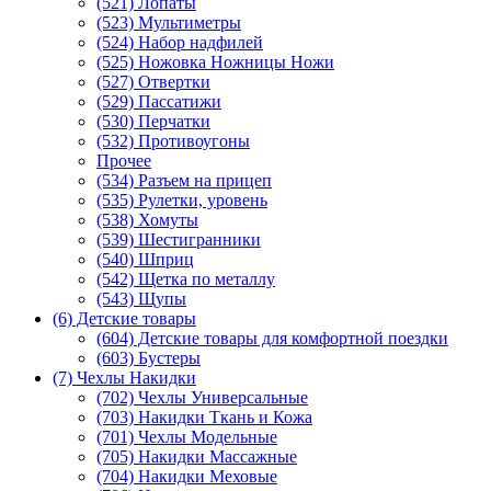
(521) Лопаты
(523) Мультиметры
(524) Набор надфилей
(525) Ножовка Ножницы Ножи
(527) Отвертки
(529) Пассатижи
(530) Перчатки
(532) Противоугоны
Прочее
(534) Разъем на прицеп
(535) Рулетки, уровень
(538) Хомуты
(539) Шестигранники
(540) Шприц
(542) Щетка по металлу
(543) Щупы
(6) Детские товары
(604) Детские товары для комфортной поездки
(603) Бустеры
(7) Чехлы Накидки
(702) Чехлы Универсальные
(703) Накидки Ткань и Кожа
(701) Чехлы Модельные
(705) Накидки Массажные
(704) Накидки Меховые