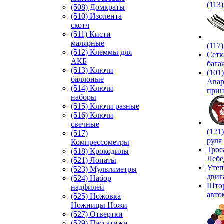
(113
(508) Домкраты
(510) Изолента
скотч
(511) Кисти
малярные
(117
(512) Клеммы для
Сетк
АКБ
бага
(513) Ключи
(101)
баллоные
Ава
(514) Ключи
прин
наборы
(515) Ключи разные
(516) Ключи
свечные
(121
(517)
руля
Компрессометры
Трос
(518) Крокодилы
Лебе
(521) Лопаты
Утеп
(523) Мультиметры
двиг
(524) Набор
Што
надфилей
авто
(525) Ножовка
Ножницы Ножи
(527) Отвертки
(529) Пассатижи