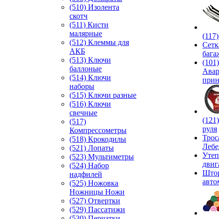
(510) Изолента
скотч
(511) Кисти
малярные
(117
(512) Клеммы для
Сетк
АКБ
бага
(513) Ключи
(101)
баллоные
Ава
(514) Ключи
прин
наборы
(515) Ключи разные
(516) Ключи
свечные
(121
(517)
руля
Компрессометры
Трос
(518) Крокодилы
Лебе
(521) Лопаты
Утеп
(523) Мультиметры
двиг
(524) Набор
Што
надфилей
авто
(525) Ножовка
Ножницы Ножи
(527) Отвертки
(529) Пассатижи
(530) Перчатки