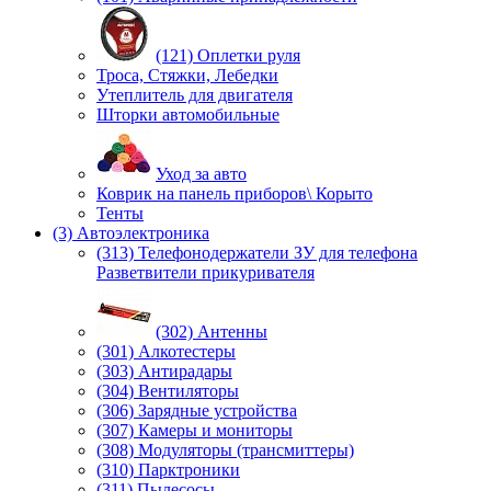
(121) Оплетки руля
Троса, Стяжки, Лебедки
Утеплитель для двигателя
Шторки автомобильные
Уход за авто
Коврик на панель приборов\ Корыто
Тенты
(3) Автоэлектроника
(313) Телефонодержатели ЗУ для телефона
Разветвители прикуривателя
(302) Антенны
(301) Алкотестеры
(303) Антирадары
(304) Вентиляторы
(306) Зарядные устройства
(307) Камеры и мониторы
(308) Модуляторы (трансмиттеры)
(310) Парктроники
(311) Пылесосы