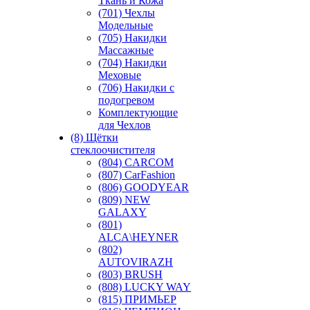
Ткань и Кожа
(701) Чехлы
Модельные
(705) Накидки
Массажные
(704) Накидки
Меховые
(706) Накидки с
подогревом
Комплектующие
для Чехлов
(8) Щётки
стеклоочистителя
(804) CARCOM
(807) CarFashion
(806) GOODYEAR
(809) NEW
GALAXY
(801)
ALCA\HEYNER
(802)
AUTOVIRAZH
(803) BRUSH
(808) LUCKY WAY
(815) ПРИМЬЕР