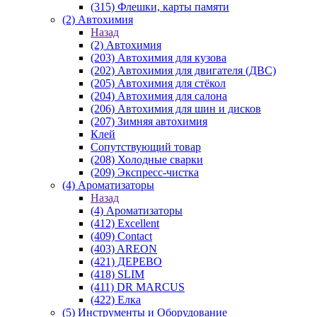
(315) Флешки, карты памяти
(2) Автохимия
Назад
(2) Автохимия
(203) Автохимия для кузова
(202) Автохимия для двигателя (ДВС)
(205) Автохимия для стёкол
(204) Автохимия для салона
(206) Автохимия для шин и дисков
(207) Зимняя автохимия
Клей
Сопутствующий товар
(208) Холодные сварки
(209) Экспреcс-чистка
(4) Ароматизаторы
Назад
(4) Ароматизаторы
(412) Excellent
(409) Contact
(403) AREON
(421) ДЕРЕВО
(418) SLIM
(411) DR MARCUS
(422) Елка
(5) Инструменты и Оборудование