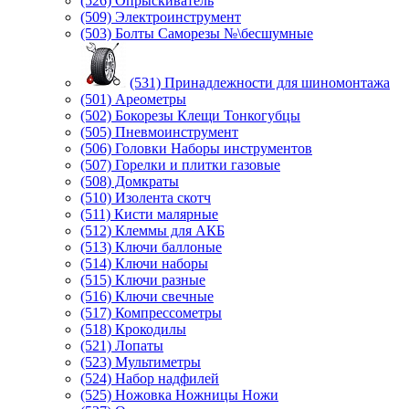
(526) Опрыскиватель
(509) Электроинструмент
(503) Болты Саморезы №\бесшумные
(531) Принадлежности для шиномонтажа
(501) Ареометры
(502) Бокорезы Клещи Тонкогубцы
(505) Пневмоинструмент
(506) Головки Наборы инструментов
(507) Горелки и плитки газовые
(508) Домкраты
(510) Изолента скотч
(511) Кисти малярные
(512) Клеммы для АКБ
(513) Ключи баллоные
(514) Ключи наборы
(515) Ключи разные
(516) Ключи свечные
(517) Компрессометры
(518) Крокодилы
(521) Лопаты
(523) Мультиметры
(524) Набор надфилей
(525) Ножовка Ножницы Ножи