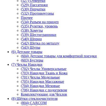
(527) Отвертки
(529) Пассатижи
(530) Перчатки
(532) Противоугоны
Прочее
(534) Разъем на прицеп
(535) Рулетки, уровень
(538) Хомуты
(539) Шестигранники
(540) Шприц
(542) Щетка по металлу
(543) Щупы
(6) Детские товары
(604) Детские товары для комфортной поездки
(603) Бустеры
(7) Чехлы Накидки
(702) Чехлы Универсальные
(703) Накидки Ткань и Кожа
(701) Чехлы Модельные
(705) Накидки Массажные
(704) Накидки Меховые
(706) Накидки с подогревом
Комплектующие для Чехлов
(8) Щётки стеклоочистителя
(804) CARCOM