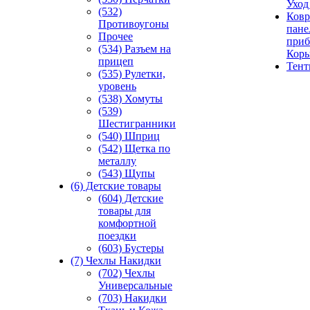
Уход
(532)
Ковр
Противоугоны
пане
Прочее
приб
(534) Разъем на
Кор
прицеп
Тен
(535) Рулетки,
уровень
(538) Хомуты
(539)
Шестигранники
(540) Шприц
(542) Щетка по
металлу
(543) Щупы
(6) Детские товары
(604) Детские
товары для
комфортной
поездки
(603) Бустеры
(7) Чехлы Накидки
(702) Чехлы
Универсальные
(703) Накидки