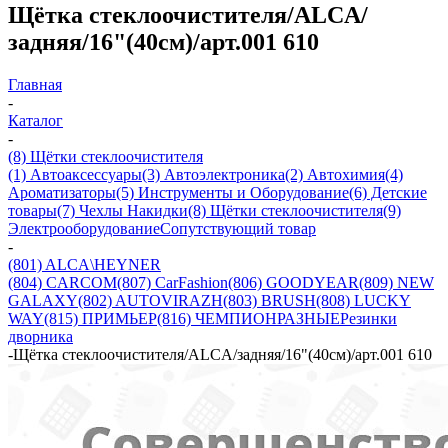
Щётка стеклоочистителя/ALCA/
задняя/16"(40см)/арт.001 610
Главная
-
Каталог
-
(8) Щётки стеклоочистителя
(1) Автоаксессуары
(3) Автоэлектроника
(2) Автохимия
(4)
Ароматизаторы
(5) Инструменты и Оборудование
(6) Детские
товары
(7) Чехлы Накидки
(8) Щётки стеклоочистителя
(9)
Электрооборудование
Сопутствующий товар
-
(801) ALCA\HEYNER
(804) CARCOM
(807) CarFashion
(806) GOODYEAR
(809) NEW
GALAXY
(802) AUTOVIRAZH
(803) BRUSH
(808) LUCKY
WAY
(815) ПРИМЬЕР
(816) ЧЕМПИОН
РАЗНЫЕ
Резинки
дворника
-
Щётка стеклоочистителя/ALCA/задняя/16"(40см)/арт.001 610