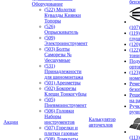
бенз
Оборудование
(522) Молотки
Кувалды Киянки
Топоры
(526)
(107
Опрыскиватель
(119
(509)
глуш
Электроинструмент
(120
(503) Болты
(122
Саморезы №
тони
\бесшумные
Под
(531)
орто
Принадлежности
(123
для шиномонтажа
номе
(501) Ареометры
Реме
(502) Бокорезы
безо
Клещи Тонкогубцы
Реше
(505)
на р
Пневмоинструмент
Руч
(506) Головки
ручн
Наборы
Калькулятор
Акции
инструментов
авточехлов
(507) Горелки и
плитки газовые
(113
(508) Домкраты