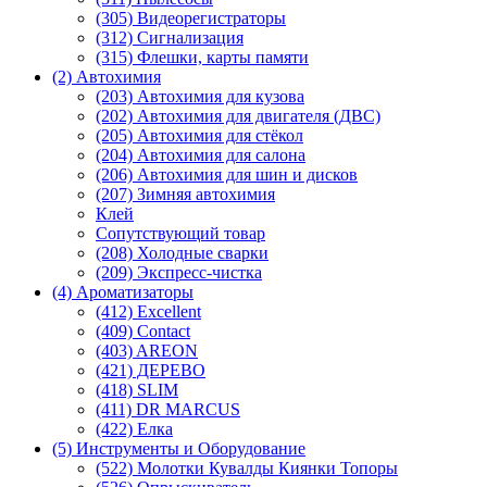
(305) Видеорегистраторы
(312) Сигнализация
(315) Флешки, карты памяти
(2) Автохимия
(203) Автохимия для кузова
(202) Автохимия для двигателя (ДВС)
(205) Автохимия для стёкол
(204) Автохимия для салона
(206) Автохимия для шин и дисков
(207) Зимняя автохимия
Клей
Сопутствующий товар
(208) Холодные сварки
(209) Экспреcс-чистка
(4) Ароматизаторы
(412) Excellent
(409) Contact
(403) AREON
(421) ДЕРЕВО
(418) SLIM
(411) DR MARCUS
(422) Елка
(5) Инструменты и Оборудование
(522) Молотки Кувалды Киянки Топоры