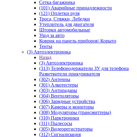
Сетка багажника
(101) Аварийные принадлежности
(121) Оплетки руля
Троса, Стяжки, Лебедки
Утеплитель для двигателя
Шторки автомобильные
Уход за авто
Коврик на панель приборов\ Корыто
Тенты
(3) Автоэлектроника
Назад
(3) Автоэлектроника
(313) Телефонодержатели ЗУ для телефона
Разветвители прикуривателя
(302) Антенны
(301) Алкотестеры
(303) Антирадары
(304) Вентиляторы
(306) Зарядные устройства
(307) Камеры и мониторы
(308) Модуляторы (трансмиттеры)
(310) Парктроники
(311) Пылесосы
(305) Видеорегистраторы
(312) Сигнализация