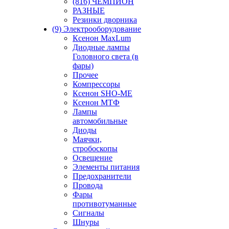
(816) ЧЕМПИОН
РАЗНЫЕ
Резинки дворника
(9) Электрооборудование
Ксенон MaxLum
Диодные лампы
Головного света (в
фары)
Прочее
Компрессоры
Ксенон SHO-ME
Ксенон МТФ
Лампы
автомобильные
Диоды
Маячки,
стробоскопы
Освещение
Элементы питания
Предохранители
Провода
Фары
противотуманные
Сигналы
Шнуры