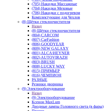
(705) Накидки Массажные
(704) Накидки Меховые
(706) Накидки с подогревом
Комплектующие для Чехлов
(8) Щётки стеклоочистителя
Назад
(8) Щётки стеклоочистителя
(804) CARCOM
(807) CarFashion
(806) GOODYEAR
(809) NEW GALAXY
(801) ALCA\HEYNER
(802) AUTOVIRAZH
(803) BRUSH
(808) LUCKY WAY
(815) ПРИМЬЕР
(816) ЧЕМПИОН
РАЗНЫЕ
Резинки дворника
(9) Электрооборудование
Назад
(9) Электрооборудование
Ксенон MaxLum
Диодные лампы Головного света (в фары)
Прочее