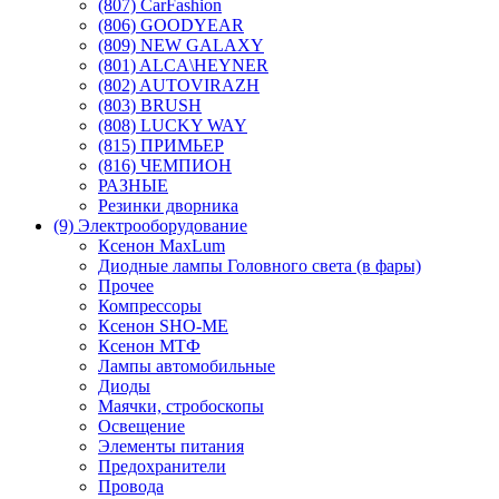
(807) CarFashion
(806) GOODYEAR
(809) NEW GALAXY
(801) ALCA\HEYNER
(802) AUTOVIRAZH
(803) BRUSH
(808) LUCKY WAY
(815) ПРИМЬЕР
(816) ЧЕМПИОН
РАЗНЫЕ
Резинки дворника
(9) Электрооборудование
Ксенон MaxLum
Диодные лампы Головного света (в фары)
Прочее
Компрессоры
Ксенон SHO-ME
Ксенон МТФ
Лампы автомобильные
Диоды
Маячки, стробоскопы
Освещение
Элементы питания
Предохранители
Провода