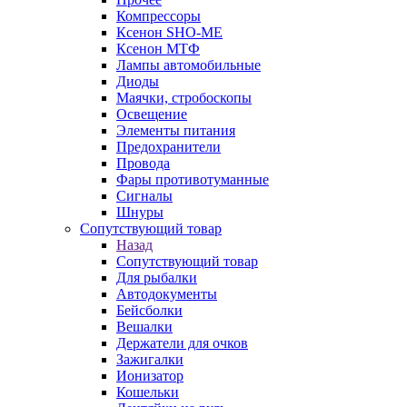
Компрессоры
Ксенон SHO-ME
Ксенон МТФ
Лампы автомобильные
Диоды
Маячки, стробоскопы
Освещение
Элементы питания
Предохранители
Провода
Фары противотуманные
Сигналы
Шнуры
Сопутствующий товар
Назад
Сопутствующий товар
Для рыбалки
Автодокументы
Бейсболки
Вешалки
Держатели для очков
Зажигалки
Ионизатор
Кошельки