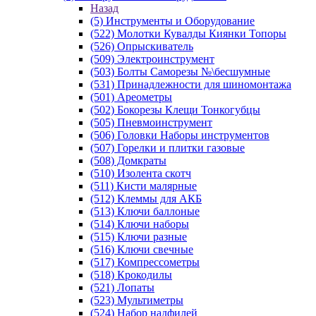
Назад
(5) Инструменты и Оборудование
(522) Молотки Кувалды Киянки Топоры
(526) Опрыскиватель
(509) Электроинструмент
(503) Болты Саморезы №\бесшумные
(531) Принадлежности для шиномонтажа
(501) Ареометры
(502) Бокорезы Клещи Тонкогубцы
(505) Пневмоинструмент
(506) Головки Наборы инструментов
(507) Горелки и плитки газовые
(508) Домкраты
(510) Изолента скотч
(511) Кисти малярные
(512) Клеммы для АКБ
(513) Ключи баллоные
(514) Ключи наборы
(515) Ключи разные
(516) Ключи свечные
(517) Компрессометры
(518) Крокодилы
(521) Лопаты
(523) Мультиметры
(524) Набор надфилей