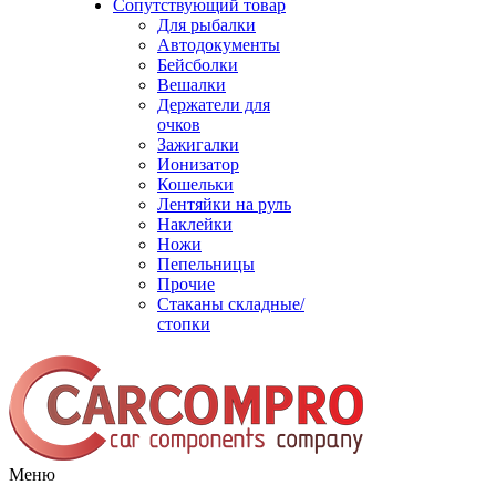
Сопутствующий товар
Для рыбалки
Автодокументы
Бейсболки
Вешалки
Держатели для
очков
Зажигалки
Ионизатор
Кошельки
Лентяйки на руль
Наклейки
Ножи
Пепельницы
Прочие
Стаканы складные/
стопки
Меню