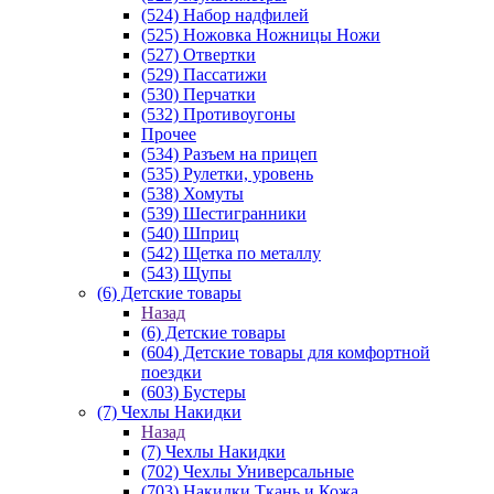
(524) Набор надфилей
(525) Ножовка Ножницы Ножи
(527) Отвертки
(529) Пассатижи
(530) Перчатки
(532) Противоугоны
Прочее
(534) Разъем на прицеп
(535) Рулетки, уровень
(538) Хомуты
(539) Шестигранники
(540) Шприц
(542) Щетка по металлу
(543) Щупы
(6) Детские товары
Назад
(6) Детские товары
(604) Детские товары для комфортной
поездки
(603) Бустеры
(7) Чехлы Накидки
Назад
(7) Чехлы Накидки
(702) Чехлы Универсальные
(703) Накидки Ткань и Кожа