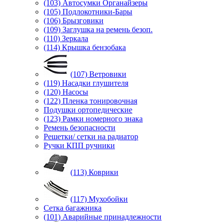
(103) Автосумки Органайзеры
(105) Подлокотники-Бары
(106) Брызговики
(109) Заглушка на ремень безоп.
(110) Зеркала
(114) Крышка бензобака
(107) Ветровики
(119) Насадки глушителя
(120) Насосы
(122) Пленка тонировочная
Подушки ортопедические
(123) Рамки номерного знака
Ремень безопасности
Решетки/ сетки на радиатор
Ручки КПП ручники
(113) Коврики
(117) Мухобойки
Сетка багажника
(101) Аварийные принадлежности