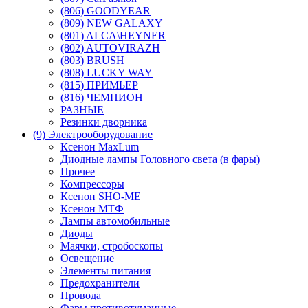
(806) GOODYEAR
(809) NEW GALAXY
(801) ALCA\HEYNER
(802) AUTOVIRAZH
(803) BRUSH
(808) LUCKY WAY
(815) ПРИМЬЕР
(816) ЧЕМПИОН
РАЗНЫЕ
Резинки дворника
(9) Электрооборудование
Ксенон MaxLum
Диодные лампы Головного света (в фары)
Прочее
Компрессоры
Ксенон SHO-ME
Ксенон МТФ
Лампы автомобильные
Диоды
Маячки, стробоскопы
Освещение
Элементы питания
Предохранители
Провода
Фары противотуманные