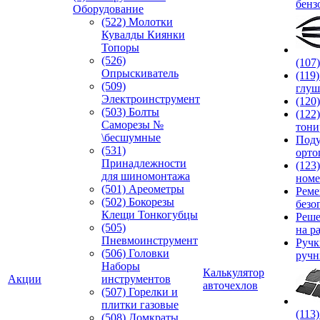
бенз
Оборудование
(522) Молотки
Кувалды Киянки
Топоры
(526)
(107
Опрыскиватель
(119
(509)
глуш
Электроинструмент
(120
(503) Болты
(122
Саморезы №
тони
\бесшумные
Под
(531)
орто
Принадлежности
(123
для шиномонтажа
номе
(501) Ареометры
Реме
(502) Бокорезы
безо
Клещи Тонкогубцы
Реше
(505)
на р
Пневмоинструмент
Руч
(506) Головки
ручн
Наборы
Калькулятор
Акции
инструментов
авточехлов
(507) Горелки и
плитки газовые
(113
(508) Домкраты