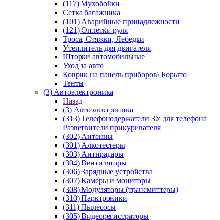
(117) Мухобойки
Сетка багажника
(101) Аварийные принадлежности
(121) Оплетки руля
Троса, Стяжки, Лебедки
Утеплитель для двигателя
Шторки автомобильные
Уход за авто
Коврик на панель приборов\ Корыто
Тенты
(3) Автоэлектроника
Назад
(3) Автоэлектроника
(313) Телефонодержатели ЗУ для телефона
Разветвители прикуривателя
(302) Антенны
(301) Алкотестеры
(303) Антирадары
(304) Вентиляторы
(306) Зарядные устройства
(307) Камеры и мониторы
(308) Модуляторы (трансмиттеры)
(310) Парктроники
(311) Пылесосы
(305) Видеорегистраторы