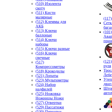
(510) Изолента
скотч
(511) Кисти
малярные
(117
(512) Клеммы для
Сетк
АКБ
бага
(513) Ключи
(101)
баллоные
Ава
(514) Ключи
прин
наборы
(515) Ключи разные
(516) Ключи
свечные
(121
(517)
руля
Компрессометры
Трос
(518) Крокодилы
Лебе
(521) Лопаты
Утеп
(523) Мультиметры
двиг
(524) Набор
Што
надфилей
авто
(525) Ножовка
Ножницы Ножи
(527) Отвертки
(529) Пассатижи
(530) Перчатки