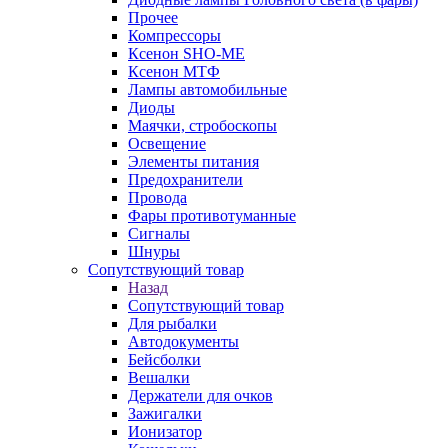
Прочее
Компрессоры
Ксенон SHO-ME
Ксенон МТФ
Лампы автомобильные
Диоды
Маячки, стробоскопы
Освещение
Элементы питания
Предохранители
Провода
Фары противотуманные
Сигналы
Шнуры
Сопутствующий товар
Назад
Сопутствующий товар
Для рыбалки
Автодокументы
Бейсболки
Вешалки
Держатели для очков
Зажигалки
Ионизатор