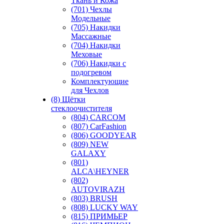
Ткань и Кожа
(701) Чехлы
Модельные
(705) Накидки
Массажные
(704) Накидки
Меховые
(706) Накидки с
подогревом
Комплектующие
для Чехлов
(8) Щётки
стеклоочистителя
(804) CARCOM
(807) CarFashion
(806) GOODYEAR
(809) NEW
GALAXY
(801)
ALCA\HEYNER
(802)
AUTOVIRAZH
(803) BRUSH
(808) LUCKY WAY
(815) ПРИМЬЕР