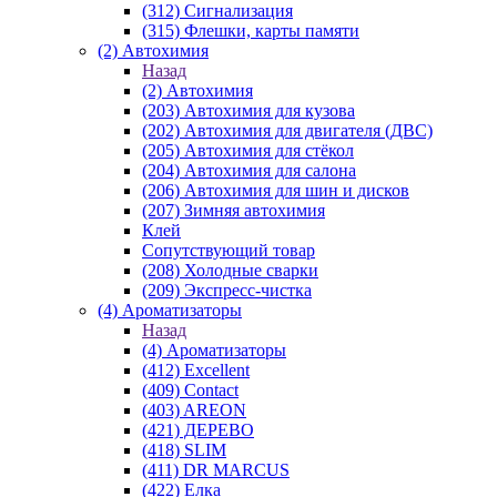
(312) Сигнализация
(315) Флешки, карты памяти
(2) Автохимия
Назад
(2) Автохимия
(203) Автохимия для кузова
(202) Автохимия для двигателя (ДВС)
(205) Автохимия для стёкол
(204) Автохимия для салона
(206) Автохимия для шин и дисков
(207) Зимняя автохимия
Клей
Сопутствующий товар
(208) Холодные сварки
(209) Экспреcс-чистка
(4) Ароматизаторы
Назад
(4) Ароматизаторы
(412) Excellent
(409) Contact
(403) AREON
(421) ДЕРЕВО
(418) SLIM
(411) DR MARCUS
(422) Елка