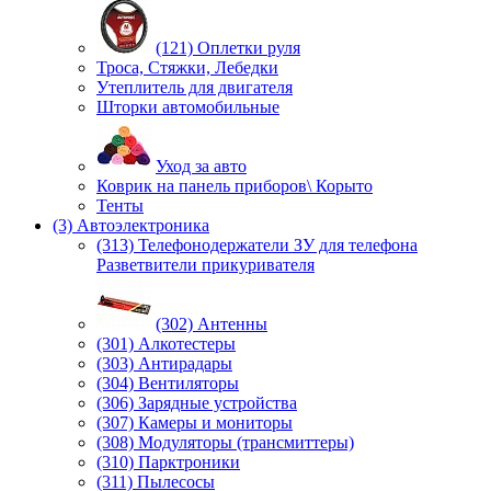
(121) Оплетки руля
Троса, Стяжки, Лебедки
Утеплитель для двигателя
Шторки автомобильные
Уход за авто
Коврик на панель приборов\ Корыто
Тенты
(3) Автоэлектроника
(313) Телефонодержатели ЗУ для телефона
Разветвители прикуривателя
(302) Антенны
(301) Алкотестеры
(303) Антирадары
(304) Вентиляторы
(306) Зарядные устройства
(307) Камеры и мониторы
(308) Модуляторы (трансмиттеры)
(310) Парктроники
(311) Пылесосы