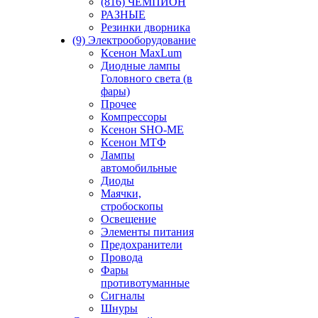
(816) ЧЕМПИОН
РАЗНЫЕ
Резинки дворника
(9) Электрооборудование
Ксенон MaxLum
Диодные лампы
Головного света (в
фары)
Прочее
Компрессоры
Ксенон SHO-ME
Ксенон МТФ
Лампы
автомобильные
Диоды
Маячки,
стробоскопы
Освещение
Элементы питания
Предохранители
Провода
Фары
противотуманные
Сигналы
Шнуры