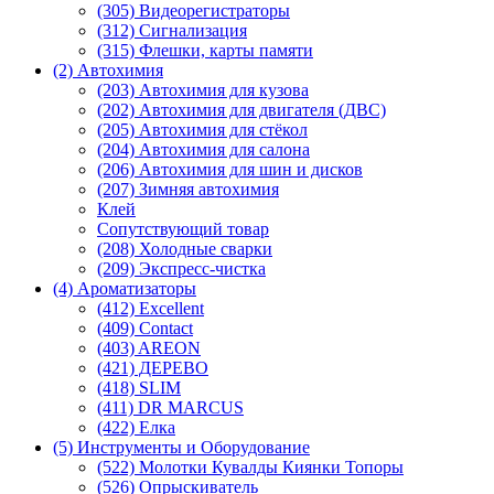
(305) Видеорегистраторы
(312) Сигнализация
(315) Флешки, карты памяти
(2) Автохимия
(203) Автохимия для кузова
(202) Автохимия для двигателя (ДВС)
(205) Автохимия для стёкол
(204) Автохимия для салона
(206) Автохимия для шин и дисков
(207) Зимняя автохимия
Клей
Сопутствующий товар
(208) Холодные сварки
(209) Экспреcс-чистка
(4) Ароматизаторы
(412) Excellent
(409) Contact
(403) AREON
(421) ДЕРЕВО
(418) SLIM
(411) DR MARCUS
(422) Елка
(5) Инструменты и Оборудование
(522) Молотки Кувалды Киянки Топоры
(526) Опрыскиватель