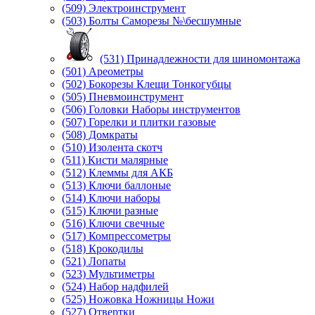
(509) Электроинструмент
(503) Болты Саморезы №\бесшумные
(531) Принадлежности для шиномонтажа
(501) Ареометры
(502) Бокорезы Клещи Тонкогубцы
(505) Пневмоинструмент
(506) Головки Наборы инструментов
(507) Горелки и плитки газовые
(508) Домкраты
(510) Изолента скотч
(511) Кисти малярные
(512) Клеммы для АКБ
(513) Ключи баллоные
(514) Ключи наборы
(515) Ключи разные
(516) Ключи свечные
(517) Компрессометры
(518) Крокодилы
(521) Лопаты
(523) Мультиметры
(524) Набор надфилей
(525) Ножовка Ножницы Ножи
(527) Отвертки