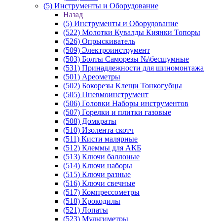
(5) Инструменты и Оборудование
Назад
(5) Инструменты и Оборудование
(522) Молотки Кувалды Киянки Топоры
(526) Опрыскиватель
(509) Электроинструмент
(503) Болты Саморезы №\бесшумные
(531) Принадлежности для шиномонтажа
(501) Ареометры
(502) Бокорезы Клещи Тонкогубцы
(505) Пневмоинструмент
(506) Головки Наборы инструментов
(507) Горелки и плитки газовые
(508) Домкраты
(510) Изолента скотч
(511) Кисти малярные
(512) Клеммы для АКБ
(513) Ключи баллоные
(514) Ключи наборы
(515) Ключи разные
(516) Ключи свечные
(517) Компрессометры
(518) Крокодилы
(521) Лопаты
(523) Мультиметры