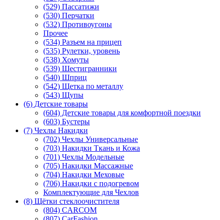
(529) Пассатижи
(530) Перчатки
(532) Противоугоны
Прочее
(534) Разъем на прицеп
(535) Рулетки, уровень
(538) Хомуты
(539) Шестигранники
(540) Шприц
(542) Щетка по металлу
(543) Щупы
(6) Детские товары
(604) Детские товары для комфортной поездки
(603) Бустеры
(7) Чехлы Накидки
(702) Чехлы Универсальные
(703) Накидки Ткань и Кожа
(701) Чехлы Модельные
(705) Накидки Массажные
(704) Накидки Меховые
(706) Накидки с подогревом
Комплектующие для Чехлов
(8) Щётки стеклоочистителя
(804) CARCOM
(807) CarFashion