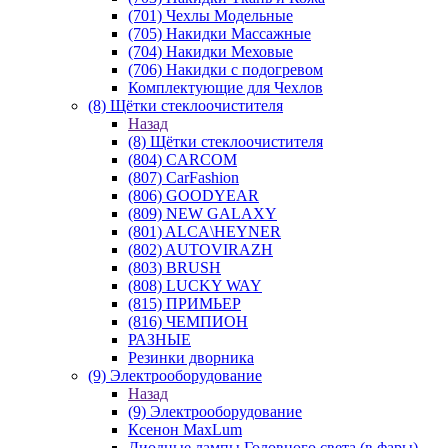
(701) Чехлы Модельные
(705) Накидки Массажные
(704) Накидки Меховые
(706) Накидки с подогревом
Комплектующие для Чехлов
(8) Щётки стеклоочистителя
Назад
(8) Щётки стеклоочистителя
(804) CARCOM
(807) CarFashion
(806) GOODYEAR
(809) NEW GALAXY
(801) ALCA\HEYNER
(802) AUTOVIRAZH
(803) BRUSH
(808) LUCKY WAY
(815) ПРИМЬЕР
(816) ЧЕМПИОН
РАЗНЫЕ
Резинки дворника
(9) Электрооборудование
Назад
(9) Электрооборудование
Ксенон MaxLum
Диодные лампы Головного света (в фары)