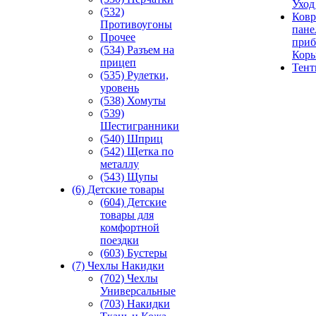
Уход
(532)
Ковр
Противоугоны
пане
Прочее
приб
(534) Разъем на
Кор
прицеп
Тен
(535) Рулетки,
уровень
(538) Хомуты
(539)
Шестигранники
(540) Шприц
(542) Щетка по
металлу
(543) Щупы
(6) Детские товары
(604) Детские
товары для
комфортной
поездки
(603) Бустеры
(7) Чехлы Накидки
(702) Чехлы
Универсальные
(703) Накидки