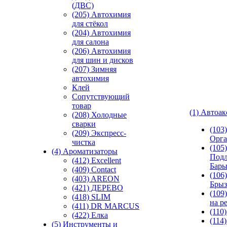
(ДВС)
(205) Автохимия
для стёкол
(204) Автохимия
для салона
(206) Автохимия
для шин и дисков
(207) Зимняя
автохимия
Клей
Сопутствующий
товар
(1) Автоа
(208) Холодные
сварки
(103
(209) Экспреcс-
Орга
чистка
(105)
(4) Ароматизаторы
Подл
(412) Excellent
Бар
(409) Contact
(106)
(403) AREON
Брыз
(421) ДЕРЕВО
(109
(418) SLIM
на р
(411) DR MARCUS
(110
(422) Елка
(114
(5) Инструменты и