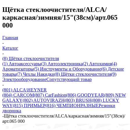
Щётка стеклоочистителя/ALCA/
каркасная/зимняя/15"(38см)/арт.065
000
Главная
-
Каталог
-
(8) Щётки стеклоочистителя
(1) Автоаксессуары
(3) Автоэлектроника
(2) Автохимия
(4)
Ароматизаторы
(5) Инструменты и Оборудование
(6) Детские
товары
(7) Чехлы Накидки
(8) Щётки стеклоочистителя
(9)
Электрооборудование
Сопутствующий товар
-
(801) ALCA\HEYNER
(804) CARCOM
(807) CarFashion
(806) GOODYEAR
(809) NEW
GALAXY
(802) AUTOVIRAZH
(803) BRUSH
(808) LUCKY
WAY
(815) ПРИМЬЕР
(816) ЧЕМПИОН
РАЗНЫЕ
Резинки
дворника
-
Щётка стеклоочистителя/ALCA/каркасная/зимняя/15"(38см)/
арт.065 000