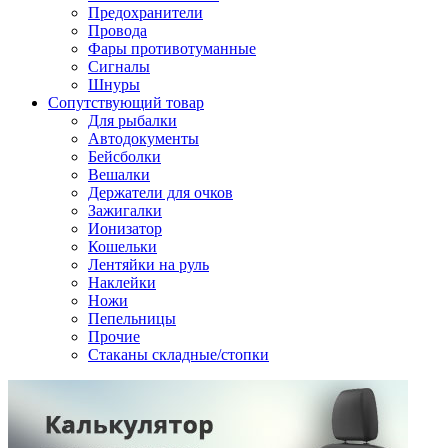
Предохранители
Провода
Фары противотуманные
Сигналы
Шнуры
Сопутствующий товар
Для рыбалки
Автодокументы
Бейсболки
Вешалки
Держатели для очков
Зажигалки
Ионизатор
Кошельки
Лентяйки на руль
Наклейки
Ножи
Пепельницы
Прочие
Стаканы складные/стопки