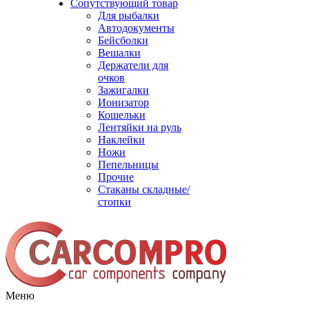
Сопутствующий товар
Для рыбалки
Автодокументы
Бейсболки
Вешалки
Держатели для
очков
Зажигалки
Ионизатор
Кошельки
Лентяйки на руль
Наклейки
Ножи
Пепельницы
Прочие
Стаканы складные/
стопки
Меню