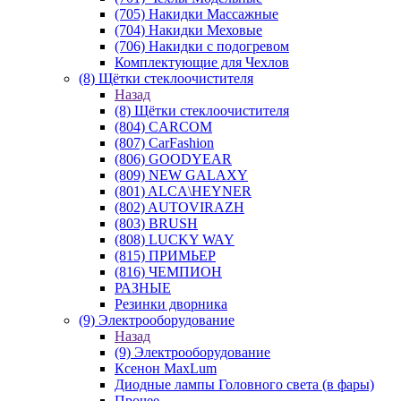
(705) Накидки Массажные
(704) Накидки Меховые
(706) Накидки с подогревом
Комплектующие для Чехлов
(8) Щётки стеклоочистителя
Назад
(8) Щётки стеклоочистителя
(804) CARCOM
(807) CarFashion
(806) GOODYEAR
(809) NEW GALAXY
(801) ALCA\HEYNER
(802) AUTOVIRAZH
(803) BRUSH
(808) LUCKY WAY
(815) ПРИМЬЕР
(816) ЧЕМПИОН
РАЗНЫЕ
Резинки дворника
(9) Электрооборудование
Назад
(9) Электрооборудование
Ксенон MaxLum
Диодные лампы Головного света (в фары)
Прочее