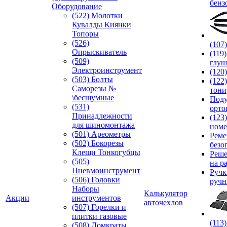
бенз
Оборудование
(522) Молотки
Кувалды Киянки
Топоры
(526)
(107
Опрыскиватель
(119
(509)
глуш
Электроинструмент
(120
(503) Болты
(122
Саморезы №
тони
\бесшумные
Под
(531)
орто
Принадлежности
(123
для шиномонтажа
номе
(501) Ареометры
Реме
(502) Бокорезы
безо
Клещи Тонкогубцы
Реше
(505)
на р
Пневмоинструмент
Руч
(506) Головки
ручн
Наборы
Калькулятор
Акции
инструментов
авточехлов
(507) Горелки и
плитки газовые
(113
(508) Домкраты