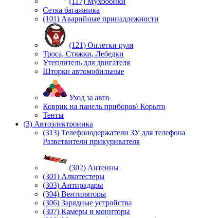
(117) Мухобойки
Сетка багажника
(101) Аварийные принадлежности
(121) Оплетки руля
Троса, Стяжки, Лебедки
Утеплитель для двигателя
Шторки автомобильные
Уход за авто
Коврик на панель приборов\ Корыто
Тенты
(3) Автоэлектроника
(313) Телефонодержатели ЗУ для телефона
Разветвители прикуривателя
(302) Антенны
(301) Алкотестеры
(303) Антирадары
(304) Вентиляторы
(306) Зарядные устройства
(307) Камеры и мониторы