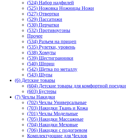
(524) Набор надфилей
(525) Ножовка Ножницы Ножи
(527) Отвертки
(529) Пассатижи
(530) Перчатки
(532) Противоугоны
Прочее
(534) Разъем на прицеп
(535) Рулетки, уровень
(538) Хомуты
(539) Шестигранники
(540) Шприц
(542) Щетка по металлу
(543) Щупы
(6) Детские товары
(604) Детские товары для комфортной поездки
(603) Бустеры
(7) Чехлы Накидки
(702) Чехлы Универсальные
(703) Накидки Ткань и Кожа
(701) Чехлы Модельные
(705) Накидки Массажные
(704) Накидки Меховые
(706) Накидки с подогревом
Комплектующие для Чехлов