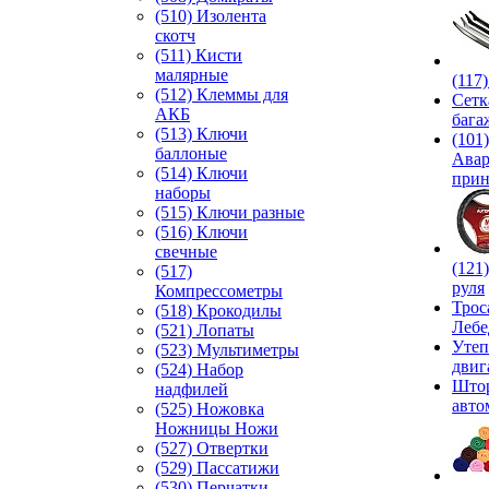
(510) Изолента
скотч
(511) Кисти
малярные
(117
(512) Клеммы для
Сетк
АКБ
бага
(513) Ключи
(101)
баллоные
Ава
(514) Ключи
прин
наборы
(515) Ключи разные
(516) Ключи
свечные
(121
(517)
руля
Компрессометры
Трос
(518) Крокодилы
Лебе
(521) Лопаты
Утеп
(523) Мультиметры
двиг
(524) Набор
Што
надфилей
авто
(525) Ножовка
Ножницы Ножи
(527) Отвертки
(529) Пассатижи
(530) Перчатки