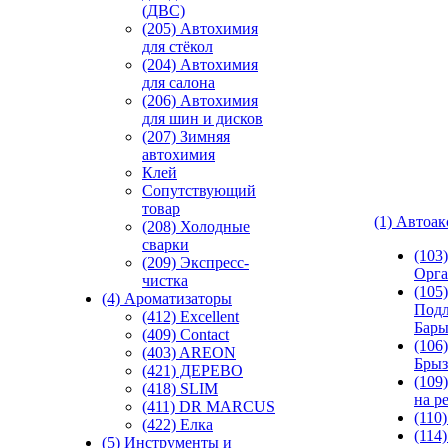
(ДВС)
(205) Автохимия
для стёкол
(204) Автохимия
для салона
(206) Автохимия
для шин и дисков
(207) Зимняя
автохимия
Клей
Сопутствующий
товар
(1) Автоа
(208) Холодные
сварки
(103
(209) Экспреcс-
Орга
чистка
(105)
(4) Ароматизаторы
Подл
(412) Excellent
Бар
(409) Contact
(106)
(403) AREON
Брыз
(421) ДЕРЕВО
(109
(418) SLIM
на р
(411) DR MARCUS
(110
(422) Елка
(114
(5) Инструменты и