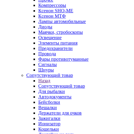
Компрессоры
Ксенон SHO-ME
Ксенон МТФ
Лампы автомобильные
Диоды
Маячки, стробоскопы
Освещение
Элементы питания
Предохранители
Провода
Фары противотуманные
Сигналы
Шнуры
Сопутствующий товар
Назад
Сопутствующий товар
Для рыбалки
Автодокументы
Бейсболки
Вешалки
Держатели для очков
Зажигалки
Ионизатор
Кошельки