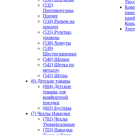
Уход
(532)
Ковр
Противоугоны
пане
Прочее
приб
(534) Разъем на
Кор
прицеп
Тен
(535) Рулетки,
уровень
(538) Хомуты
(539)
Шестигранники
(540) Шприц
(542) Щетка по
металлу
(543) Щупы
(6) Детские товары
(604) Детские
товары для
комфортной
поездки
(603) Бустеры
(7) Чехлы Накидки
(702) Чехлы
Универсальные
(703) Накидки