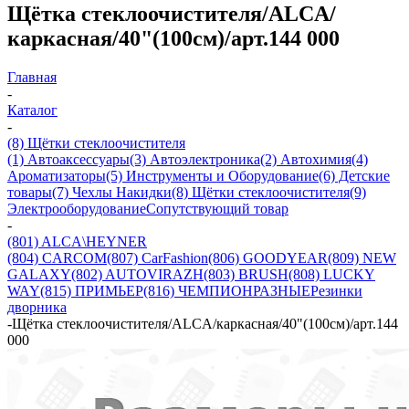
Щётка стеклоочистителя/ALCA/
каркасная/40"(100см)/арт.144 000
Главная
-
Каталог
-
(8) Щётки стеклоочистителя
(1) Автоаксессуары
(3) Автоэлектроника
(2) Автохимия
(4)
Ароматизаторы
(5) Инструменты и Оборудование
(6) Детские
товары
(7) Чехлы Накидки
(8) Щётки стеклоочистителя
(9)
Электрооборудование
Сопутствующий товар
-
(801) ALCA\HEYNER
(804) CARCOM
(807) CarFashion
(806) GOODYEAR
(809) NEW
GALAXY
(802) AUTOVIRAZH
(803) BRUSH
(808) LUCKY
WAY
(815) ПРИМЬЕР
(816) ЧЕМПИОН
РАЗНЫЕ
Резинки
дворника
-
Щётка стеклоочистителя/ALCA/каркасная/40"(100см)/арт.144
000