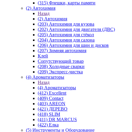
(315) Флешки, карты памяти
(2) Автохимия
Назад
(2) Автохимия
(203) Автохимия для кузова
(202) Автохимия для двигателя (ДВС)
(205) Автохимия для стёкол
(204) Автохимия для салона
(206) Автохимия для шин и дисков
(207) Зимняя автохимия
Клей
Сопутствующий товар
(208) Холодные сварки
(209) Экспреcс-чистка
(4) Ароматизаторы
Назад
(4) Ароматизаторы
(412) Excellent
(409) Contact
(403) AREON
(421) ДЕРЕВО
(418) SLIM
(411) DR MARCUS
(422) Елка
(5) Инструменты и Оборудование