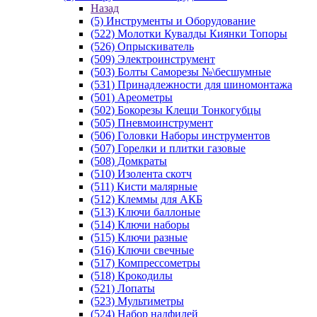
Назад
(5) Инструменты и Оборудование
(522) Молотки Кувалды Киянки Топоры
(526) Опрыскиватель
(509) Электроинструмент
(503) Болты Саморезы №\бесшумные
(531) Принадлежности для шиномонтажа
(501) Ареометры
(502) Бокорезы Клещи Тонкогубцы
(505) Пневмоинструмент
(506) Головки Наборы инструментов
(507) Горелки и плитки газовые
(508) Домкраты
(510) Изолента скотч
(511) Кисти малярные
(512) Клеммы для АКБ
(513) Ключи баллоные
(514) Ключи наборы
(515) Ключи разные
(516) Ключи свечные
(517) Компрессометры
(518) Крокодилы
(521) Лопаты
(523) Мультиметры
(524) Набор надфилей