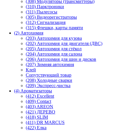
(308) Модуляторы (трансмиттеры)
(310) Парктроники
(311) Пылесосы
(305) Видеорегистраторы
(312) Сигнализация
(315) Флешки, карты памяти
(2) Автохимия
(203) Автохимия для кузова
(202) Автохимия для двигателя (ДВС)
(205) Автохимия для стёкол
(204) Автохимия для салона
(206) Автохимия для шин и дисков
(207) Зимняя автохимия
Клей
Сопутствующий товар
(208) Холодные сварки
(209) Экспреcс-чистка
(4) Ароматизаторы
(412) Excellent
(409) Contact
(403) AREON
(421) ДЕРЕВО
(418) SLIM
(411) DR MARCUS
(422) Елка