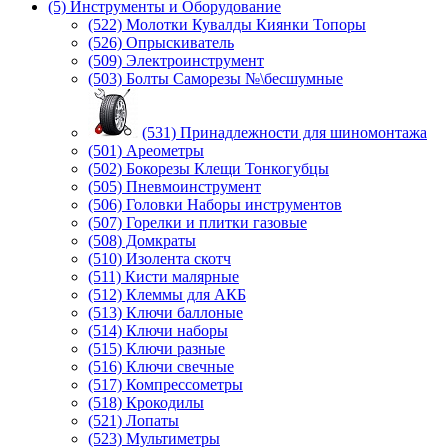
(5) Инструменты и Оборудование
(522) Молотки Кувалды Киянки Топоры
(526) Опрыскиватель
(509) Электроинструмент
(503) Болты Саморезы №\бесшумные
(531) Принадлежности для шиномонтажа
(501) Ареометры
(502) Бокорезы Клещи Тонкогубцы
(505) Пневмоинструмент
(506) Головки Наборы инструментов
(507) Горелки и плитки газовые
(508) Домкраты
(510) Изолента скотч
(511) Кисти малярные
(512) Клеммы для АКБ
(513) Ключи баллоные
(514) Ключи наборы
(515) Ключи разные
(516) Ключи свечные
(517) Компрессометры
(518) Крокодилы
(521) Лопаты
(523) Мультиметры