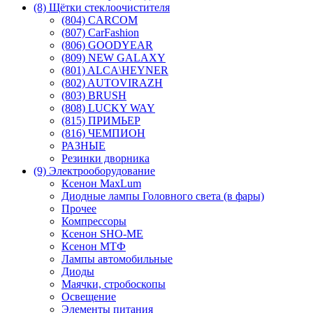
(8) Щётки стеклоочистителя
(804) CARCOM
(807) CarFashion
(806) GOODYEAR
(809) NEW GALAXY
(801) ALCA\HEYNER
(802) AUTOVIRAZH
(803) BRUSH
(808) LUCKY WAY
(815) ПРИМЬЕР
(816) ЧЕМПИОН
РАЗНЫЕ
Резинки дворника
(9) Электрооборудование
Ксенон MaxLum
Диодные лампы Головного света (в фары)
Прочее
Компрессоры
Ксенон SHO-ME
Ксенон МТФ
Лампы автомобильные
Диоды
Маячки, стробоскопы
Освещение
Элементы питания