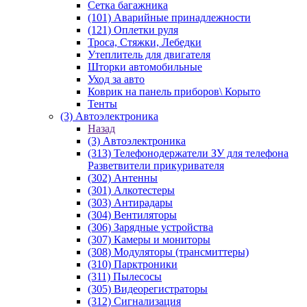
Сетка багажника
(101) Аварийные принадлежности
(121) Оплетки руля
Троса, Стяжки, Лебедки
Утеплитель для двигателя
Шторки автомобильные
Уход за авто
Коврик на панель приборов\ Корыто
Тенты
(3) Автоэлектроника
Назад
(3) Автоэлектроника
(313) Телефонодержатели ЗУ для телефона
Разветвители прикуривателя
(302) Антенны
(301) Алкотестеры
(303) Антирадары
(304) Вентиляторы
(306) Зарядные устройства
(307) Камеры и мониторы
(308) Модуляторы (трансмиттеры)
(310) Парктроники
(311) Пылесосы
(305) Видеорегистраторы
(312) Сигнализация