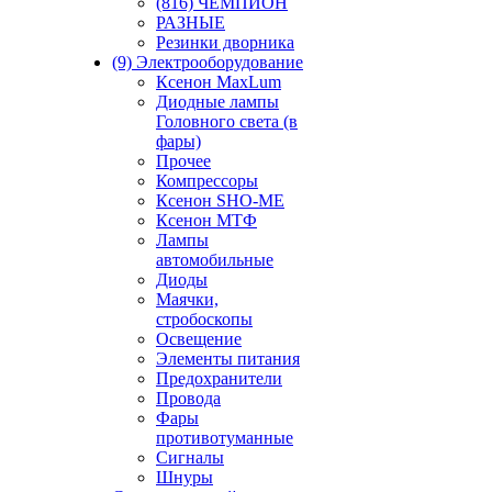
(816) ЧЕМПИОН
РАЗНЫЕ
Резинки дворника
(9) Электрооборудование
Ксенон MaxLum
Диодные лампы
Головного света (в
фары)
Прочее
Компрессоры
Ксенон SHO-ME
Ксенон МТФ
Лампы
автомобильные
Диоды
Маячки,
стробоскопы
Освещение
Элементы питания
Предохранители
Провода
Фары
противотуманные
Сигналы
Шнуры