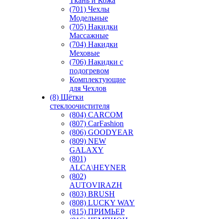
Ткань и Кожа
(701) Чехлы
Модельные
(705) Накидки
Массажные
(704) Накидки
Меховые
(706) Накидки с
подогревом
Комплектующие
для Чехлов
(8) Щётки
стеклоочистителя
(804) CARCOM
(807) CarFashion
(806) GOODYEAR
(809) NEW
GALAXY
(801)
ALCA\HEYNER
(802)
AUTOVIRAZH
(803) BRUSH
(808) LUCKY WAY
(815) ПРИМЬЕР