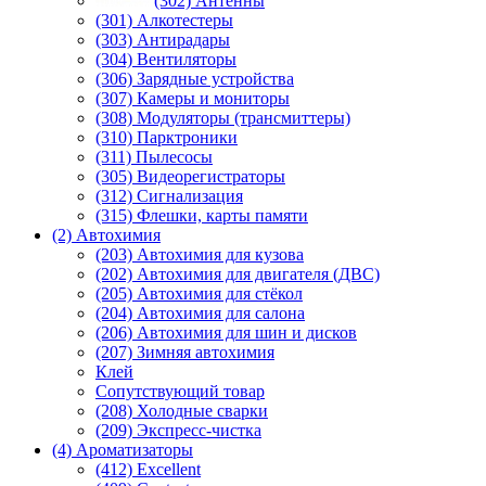
(302) Антенны
(301) Алкотестеры
(303) Антирадары
(304) Вентиляторы
(306) Зарядные устройства
(307) Камеры и мониторы
(308) Модуляторы (трансмиттеры)
(310) Парктроники
(311) Пылесосы
(305) Видеорегистраторы
(312) Сигнализация
(315) Флешки, карты памяти
(2) Автохимия
(203) Автохимия для кузова
(202) Автохимия для двигателя (ДВС)
(205) Автохимия для стёкол
(204) Автохимия для салона
(206) Автохимия для шин и дисков
(207) Зимняя автохимия
Клей
Сопутствующий товар
(208) Холодные сварки
(209) Экспреcс-чистка
(4) Ароматизаторы
(412) Excellent