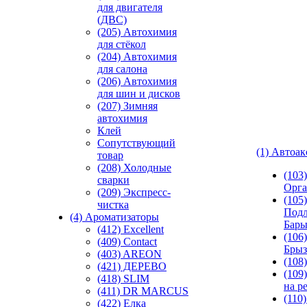
для двигателя
(ДВС)
(205) Автохимия
для стёкол
(204) Автохимия
для салона
(206) Автохимия
для шин и дисков
(207) Зимняя
автохимия
Клей
Сопутствующий
(1) Автоа
товар
(208) Холодные
(103
сварки
Орга
(209) Экспреcс-
(105)
чистка
Подл
(4) Ароматизаторы
Бар
(412) Excellent
(106)
(409) Contact
Брыз
(403) AREON
(108
(421) ДЕРЕВО
(109
(418) SLIM
на р
(411) DR MARCUS
(110
(422) Елка