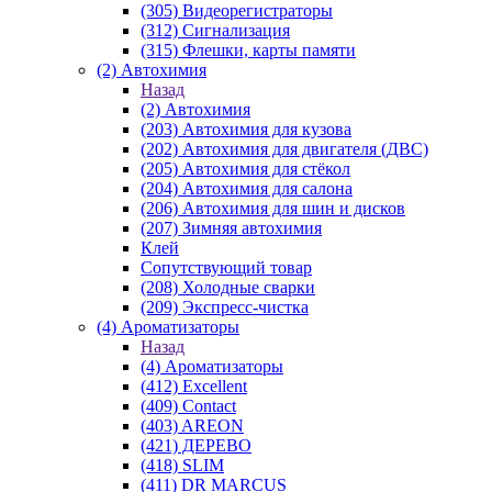
(305) Видеорегистраторы
(312) Сигнализация
(315) Флешки, карты памяти
(2) Автохимия
Назад
(2) Автохимия
(203) Автохимия для кузова
(202) Автохимия для двигателя (ДВС)
(205) Автохимия для стёкол
(204) Автохимия для салона
(206) Автохимия для шин и дисков
(207) Зимняя автохимия
Клей
Сопутствующий товар
(208) Холодные сварки
(209) Экспреcс-чистка
(4) Ароматизаторы
Назад
(4) Ароматизаторы
(412) Excellent
(409) Contact
(403) AREON
(421) ДЕРЕВО
(418) SLIM
(411) DR MARCUS