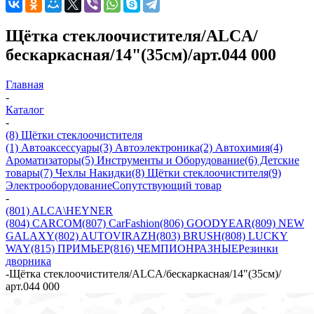
Щётка стеклоочистителя/ALCA/
бескаркасная/14"(35см)/арт.044 000
Главная
-
Каталог
-
(8) Щётки стеклоочистителя
(1) Автоаксессуары
(3) Автоэлектроника
(2) Автохимия
(4)
Ароматизаторы
(5) Инструменты и Оборудование
(6) Детские
товары
(7) Чехлы Накидки
(8) Щётки стеклоочистителя
(9)
Электрооборудование
Сопутствующий товар
-
(801) ALCA\HEYNER
(804) CARCOM
(807) CarFashion
(806) GOODYEAR
(809) NEW
GALAXY
(802) AUTOVIRAZH
(803) BRUSH
(808) LUCKY
WAY
(815) ПРИМЬЕР
(816) ЧЕМПИОН
РАЗНЫЕ
Резинки
дворника
-
Щётка стеклоочистителя/ALCA/бескаркасная/14"(35см)/
арт.044 000