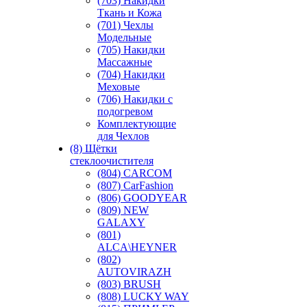
(703) Накидки
Ткань и Кожа
(701) Чехлы
Модельные
(705) Накидки
Массажные
(704) Накидки
Меховые
(706) Накидки с
подогревом
Комплектующие
для Чехлов
(8) Щётки
стеклоочистителя
(804) CARCOM
(807) CarFashion
(806) GOODYEAR
(809) NEW
GALAXY
(801)
ALCA\HEYNER
(802)
AUTOVIRAZH
(803) BRUSH
(808) LUCKY WAY