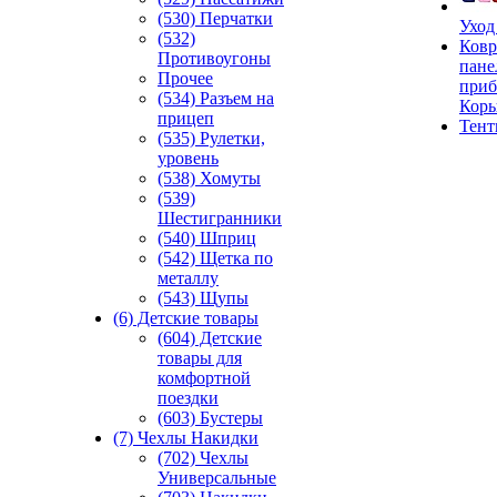
(530) Перчатки
Уход
(532)
Ковр
Противоугоны
пане
Прочее
приб
(534) Разъем на
Кор
прицеп
Тен
(535) Рулетки,
уровень
(538) Хомуты
(539)
Шестигранники
(540) Шприц
(542) Щетка по
металлу
(543) Щупы
(6) Детские товары
(604) Детские
товары для
комфортной
поездки
(603) Бустеры
(7) Чехлы Накидки
(702) Чехлы
Универсальные