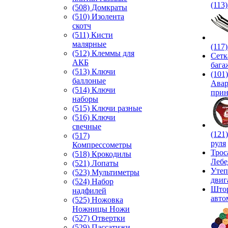
(113
(508) Домкраты
(510) Изолента
скотч
(511) Кисти
малярные
(117
(512) Клеммы для
Сетк
АКБ
бага
(513) Ключи
(101)
баллоные
Ава
(514) Ключи
прин
наборы
(515) Ключи разные
(516) Ключи
свечные
(121
(517)
руля
Компрессометры
Трос
(518) Крокодилы
Лебе
(521) Лопаты
Утеп
(523) Мультиметры
двиг
(524) Набор
Што
надфилей
авто
(525) Ножовка
Ножницы Ножи
(527) Отвертки
(529) Пассатижи