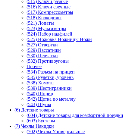
(515) Ключи разные
(516) Ключи свечные
(517) Компрессометры
(518) Крокодилы
(521) Лопаты
(523) Мультиметры
(524) Набор надфилей
(525) Ножовка Ножницы Ножи
(527) Отвертки
(529) Пассатижи
(530) Перчатки
(532) Противоугоны
Прочее
(534) Разъем на прицеп
(535) Рулетки, уровень
(538) Хомуты
(539) Шестигранники
(540) Шприц
(542) Щетка по металлу
(543) Щупы
(6) Детские товары
(604) Детские товары для комфортной поездки
(603) Бустеры
(7) Чехлы Накидки
(702) Чехлы Универсальные