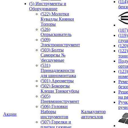
(114
(5) Инструменты и
бенз
Оборудование
(522) Молотки
Кувалды Киянки
Топоры
(526)
(107
Опрыскиватель
(119
(509)
глуш
Электроинструмент
(120
(503) Болты
(122
Саморезы №
тони
\бесшумные
Под
(531)
орто
Принадлежности
(123
для шиномонтажа
номе
(501) Ареометры
Реме
(502) Бокорезы
безо
Клещи Тонкогубцы
Реше
(505)
на р
Пневмоинструмент
Руч
(506) Головки
ручн
Наборы
Калькулятор
Акции
инструментов
авточехлов
(507) Горелки и
плитки газовые