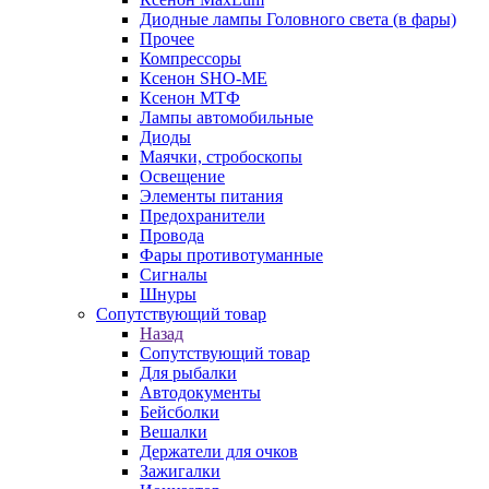
Диодные лампы Головного света (в фары)
Прочее
Компрессоры
Ксенон SHO-ME
Ксенон МТФ
Лампы автомобильные
Диоды
Маячки, стробоскопы
Освещение
Элементы питания
Предохранители
Провода
Фары противотуманные
Сигналы
Шнуры
Сопутствующий товар
Назад
Сопутствующий товар
Для рыбалки
Автодокументы
Бейсболки
Вешалки
Держатели для очков
Зажигалки