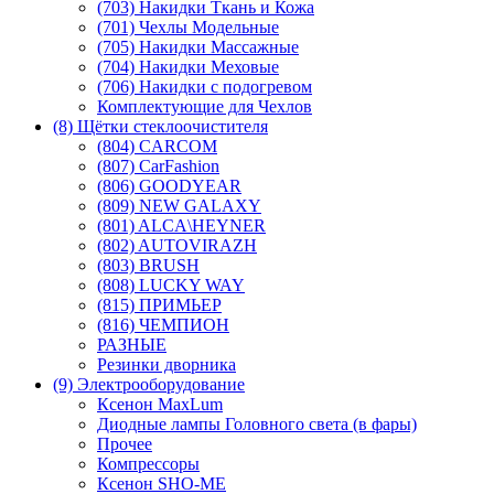
(703) Накидки Ткань и Кожа
(701) Чехлы Модельные
(705) Накидки Массажные
(704) Накидки Меховые
(706) Накидки с подогревом
Комплектующие для Чехлов
(8) Щётки стеклоочистителя
(804) CARCOM
(807) CarFashion
(806) GOODYEAR
(809) NEW GALAXY
(801) ALCA\HEYNER
(802) AUTOVIRAZH
(803) BRUSH
(808) LUCKY WAY
(815) ПРИМЬЕР
(816) ЧЕМПИОН
РАЗНЫЕ
Резинки дворника
(9) Электрооборудование
Ксенон MaxLum
Диодные лампы Головного света (в фары)
Прочее
Компрессоры
Ксенон SHO-ME