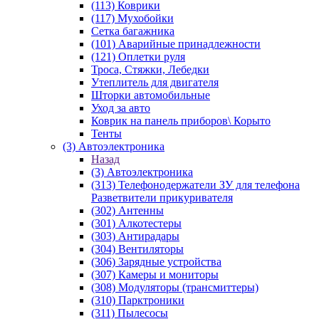
(113) Коврики
(117) Мухобойки
Сетка багажника
(101) Аварийные принадлежности
(121) Оплетки руля
Троса, Стяжки, Лебедки
Утеплитель для двигателя
Шторки автомобильные
Уход за авто
Коврик на панель приборов\ Корыто
Тенты
(3) Автоэлектроника
Назад
(3) Автоэлектроника
(313) Телефонодержатели ЗУ для телефона
Разветвители прикуривателя
(302) Антенны
(301) Алкотестеры
(303) Антирадары
(304) Вентиляторы
(306) Зарядные устройства
(307) Камеры и мониторы
(308) Модуляторы (трансмиттеры)
(310) Парктроники
(311) Пылесосы