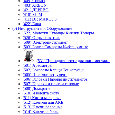
(409) Contact
(403) AREON
(421) ДЕРЕВО
(418) SLIM
(411) DR MARCUS
(422) Елка
(5) Инструменты и Оборудование
(522) Молотки Кувалды Киянки Топоры
(526) Опрыскиватель
(509) Электроинструмент
(503) Болты Саморезы №\бесшумные
(531) Принадлежности для шиномонтажа
(501) Ареометры
(502) Бокорезы Клещи Тонкогубцы
(505) Пневмоинструмент
(506) Головки Наборы инструментов
(507) Горелки и плитки газовые
(508) Домкраты
(510) Изолента скотч
(511) Кисти малярные
(512) Клеммы для АКБ
(513) Ключи баллоные
(514) Ключи наборы