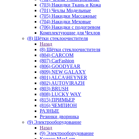
(703) Накидки Ткань и Кожа
(701) Чехлы Модельные
(705) Накидки Массажные
(704) Накидки Меховые
(706) Накидки с подогревом
Комплектующие для Чехлов
(8) Щётки стеклоочистителя
Назад
(8) Щётки стеклоочистителя
(804) CARCOM
(807) CarFashion
(806) GOODYEAR
(809) NEW GALAXY
(801) ALCA\HEYNER
(802) AUTOVIRAZH
(803) BRUSH
(808) LUCKY WAY
(815) ПРИМЬЕР
(816) ЧЕМПИОН
РАЗНЫЕ
Резинки дворника
(9) Электрооборудование
Назад
(9) Электрооборудование
Ксенон MaxLum