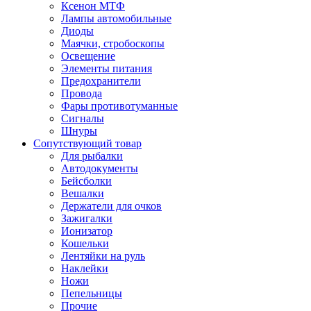
Ксенон МТФ
Лампы автомобильные
Диоды
Маячки, стробоскопы
Освещение
Элементы питания
Предохранители
Провода
Фары противотуманные
Сигналы
Шнуры
Сопутствующий товар
Для рыбалки
Автодокументы
Бейсболки
Вешалки
Держатели для очков
Зажигалки
Ионизатор
Кошельки
Лентяйки на руль
Наклейки
Ножи
Пепельницы
Прочие