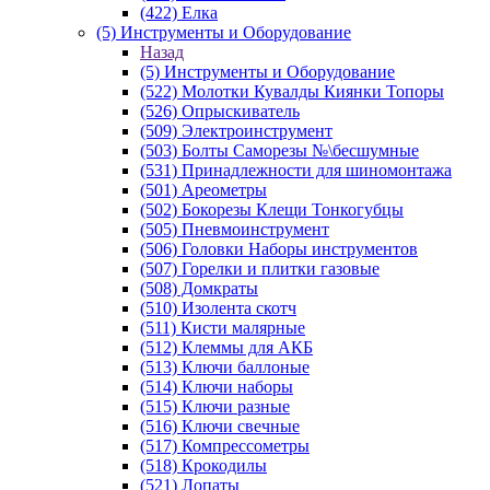
(422) Елка
(5) Инструменты и Оборудование
Назад
(5) Инструменты и Оборудование
(522) Молотки Кувалды Киянки Топоры
(526) Опрыскиватель
(509) Электроинструмент
(503) Болты Саморезы №\бесшумные
(531) Принадлежности для шиномонтажа
(501) Ареометры
(502) Бокорезы Клещи Тонкогубцы
(505) Пневмоинструмент
(506) Головки Наборы инструментов
(507) Горелки и плитки газовые
(508) Домкраты
(510) Изолента скотч
(511) Кисти малярные
(512) Клеммы для АКБ
(513) Ключи баллоные
(514) Ключи наборы
(515) Ключи разные
(516) Ключи свечные
(517) Компрессометры
(518) Крокодилы
(521) Лопаты