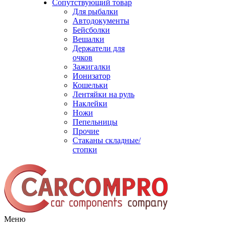
Сопутствующий товар
Для рыбалки
Автодокументы
Бейсболки
Вешалки
Держатели для
очков
Зажигалки
Ионизатор
Кошельки
Лентяйки на руль
Наклейки
Ножи
Пепельницы
Прочие
Стаканы складные/
стопки
Меню