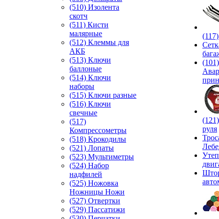
(510) Изолента
скотч
(511) Кисти
малярные
(117
(512) Клеммы для
Сетк
АКБ
бага
(513) Ключи
(101)
баллоные
Ава
(514) Ключи
прин
наборы
(515) Ключи разные
(516) Ключи
свечные
(121
(517)
руля
Компрессометры
Трос
(518) Крокодилы
Лебе
(521) Лопаты
Утеп
(523) Мультиметры
двиг
(524) Набор
Што
надфилей
авто
(525) Ножовка
Ножницы Ножи
(527) Отвертки
(529) Пассатижи
(530) Перчатки