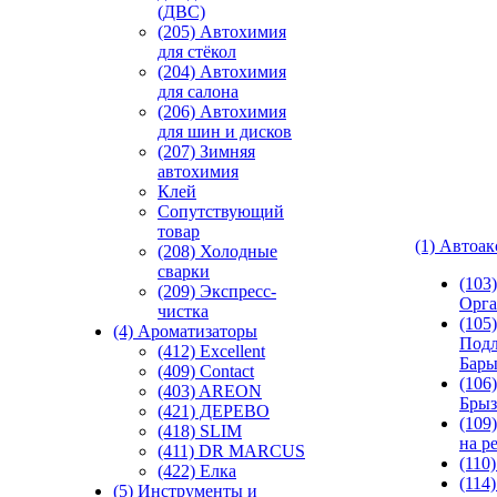
(ДВС)
(205) Автохимия
для стёкол
(204) Автохимия
для салона
(206) Автохимия
для шин и дисков
(207) Зимняя
автохимия
Клей
Сопутствующий
товар
(1) Автоа
(208) Холодные
сварки
(103
(209) Экспреcс-
Орга
чистка
(105)
(4) Ароматизаторы
Подл
(412) Excellent
Бар
(409) Contact
(106)
(403) AREON
Брыз
(421) ДЕРЕВО
(109
(418) SLIM
на р
(411) DR MARCUS
(110
(422) Елка
(114
(5) Инструменты и