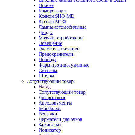
Прочее
Компрессоры
Ксенон SHO-ME
Ксенон МТФ
Лампы автомобильные
Диоды
Маячки, стробоскопы
Освещение
Элементы питания
Предохранители
Провода
Фары противотуманные
Сигналы
Шнуры
Сопутствующий товар
Назад
Сопутствующий товар
Для рыбалки
Автодокументы
Бейсболки
Вешалки
Держатели для очков
Зажигалки
Ионизатор