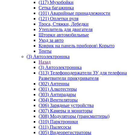
(117) Мухобойки
Сетка багажника
(101) Аварийные принадлежности
(121) Оплетки руля
Троса, Стяжки, Лебедки
Утеплитель для двигателя
Шторки автомобильные
Уход за авто
Коврик на панель приборов\ Корыто
Тенты
(3) Автоэлектроника
Назад
(3) Автоэлектроника
(313) Телефонодержатели ЗУ для телефона
Разветвители прикуривателя
(302) Антенны
(301) Алкотестеры
(303) Антирадары
(304) Вентиляторы
(306) Зарядные устройства
(307) Камеры и мониторы
(308) Модуляторы (трансмиттеры)
(310) Парктроники
(311) Пылесосы
(305) Видеорегистраторы