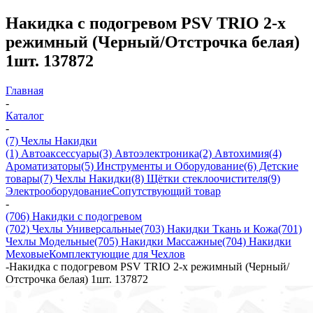
Накидка с подогревом PSV TRIO 2-х
режимный (Черный/Отстрочка белая)
1шт. 137872
Главная
-
Каталог
-
(7) Чехлы Накидки
(1) Автоаксессуары
(3) Автоэлектроника
(2) Автохимия
(4)
Ароматизаторы
(5) Инструменты и Оборудование
(6) Детские
товары
(7) Чехлы Накидки
(8) Щётки стеклоочистителя
(9)
Электрооборудование
Сопутствующий товар
-
(706) Накидки с подогревом
(702) Чехлы Универсальные
(703) Накидки Ткань и Кожа
(701)
Чехлы Модельные
(705) Накидки Массажные
(704) Накидки
Меховые
Комплектующие для Чехлов
-
Накидка с подогревом PSV TRIO 2-х режимный (Черный/
Отстрочка белая) 1шт. 137872