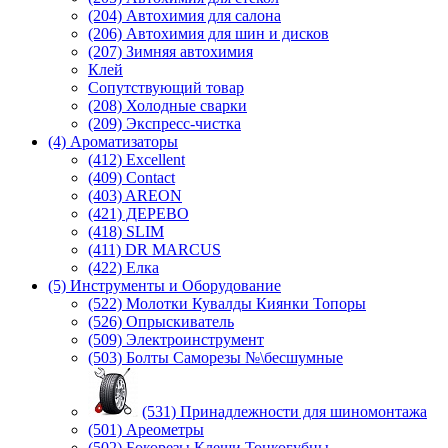
(204) Автохимия для салона
(206) Автохимия для шин и дисков
(207) Зимняя автохимия
Клей
Сопутствующий товар
(208) Холодные сварки
(209) Экспреcс-чистка
(4) Ароматизаторы
(412) Excellent
(409) Contact
(403) AREON
(421) ДЕРЕВО
(418) SLIM
(411) DR MARCUS
(422) Елка
(5) Инструменты и Оборудование
(522) Молотки Кувалды Киянки Топоры
(526) Опрыскиватель
(509) Электроинструмент
(503) Болты Саморезы №\бесшумные
(531) Принадлежности для шиномонтажа
(501) Ареометры
(502) Бокорезы Клещи Тонкогубцы