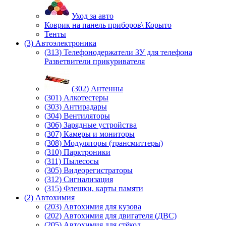
Уход за авто
Коврик на панель приборов\ Корыто
Тенты
(3) Автоэлектроника
(313) Телефонодержатели ЗУ для телефона
Разветвители прикуривателя
(302) Антенны
(301) Алкотестеры
(303) Антирадары
(304) Вентиляторы
(306) Зарядные устройства
(307) Камеры и мониторы
(308) Модуляторы (трансмиттеры)
(310) Парктроники
(311) Пылесосы
(305) Видеорегистраторы
(312) Сигнализация
(315) Флешки, карты памяти
(2) Автохимия
(203) Автохимия для кузова
(202) Автохимия для двигателя (ДВС)
(205) Автохимия для стёкол