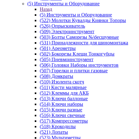
(5) Инструменты и Оборудование
Назад
(5) Инструменты и Оборудование
(522) Молотки Кувалды Киянки Топоры
(526) Опрыскиватель
(509) Электроинструмент
(503) Болты Саморезы №\бесшумные
(531) Принадлежности для шиномонтажа
(501) Ареометры
(502) Бокорезы Клещи Тонкогубцы
(505) Пневмоинструмент
(506) Головки Наборы инструментов
(507) Горелки и плитки газовые
(508) Домкраты
(510) Изолента скотч
(511) Кисти малярные
(512) Клеммы для АКБ
(513) Ключи баллоные
(514) Ключи наборы
(515) Ключи разные
(516) Ключи свечные
(517) Компрессометры
(518) Крокодилы
(521) Лопаты
(523) Мультиметры