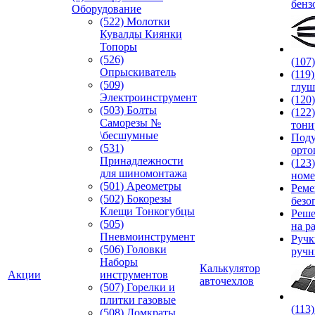
бенз
Оборудование
(522) Молотки
Кувалды Киянки
Топоры
(526)
(107
Опрыскиватель
(119
(509)
глуш
Электроинструмент
(120
(503) Болты
(122
Саморезы №
тони
\бесшумные
Под
(531)
орто
Принадлежности
(123
для шиномонтажа
номе
(501) Ареометры
Реме
(502) Бокорезы
безо
Клещи Тонкогубцы
Реше
(505)
на р
Пневмоинструмент
Руч
(506) Головки
ручн
Наборы
Калькулятор
Акции
инструментов
авточехлов
(507) Горелки и
плитки газовые
(113
(508) Домкраты