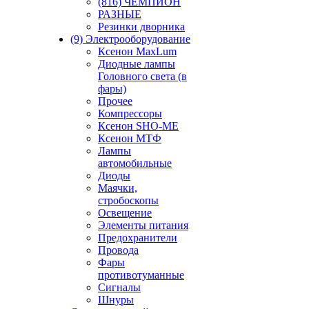
(816) ЧЕМПИОН
РАЗНЫЕ
Резинки дворника
(9) Электрооборудование
Ксенон MaxLum
Диодные лампы
Головного света (в
фары)
Прочее
Компрессоры
Ксенон SHO-ME
Ксенон МТФ
Лампы
автомобильные
Диоды
Маячки,
стробоскопы
Освещение
Элементы питания
Предохранители
Провода
Фары
противотуманные
Сигналы
Шнуры