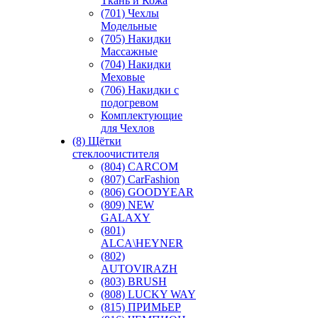
Ткань и Кожа
(701) Чехлы
Модельные
(705) Накидки
Массажные
(704) Накидки
Меховые
(706) Накидки с
подогревом
Комплектующие
для Чехлов
(8) Щётки
стеклоочистителя
(804) CARCOM
(807) CarFashion
(806) GOODYEAR
(809) NEW
GALAXY
(801)
ALCA\HEYNER
(802)
AUTOVIRAZH
(803) BRUSH
(808) LUCKY WAY
(815) ПРИМЬЕР