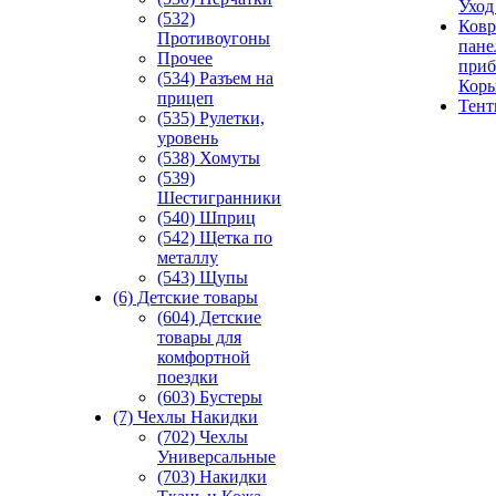
Уход
(532)
Ковр
Противоугоны
пане
Прочее
приб
(534) Разъем на
Кор
прицеп
Тен
(535) Рулетки,
уровень
(538) Хомуты
(539)
Шестигранники
(540) Шприц
(542) Щетка по
металлу
(543) Щупы
(6) Детские товары
(604) Детские
товары для
комфортной
поездки
(603) Бустеры
(7) Чехлы Накидки
(702) Чехлы
Универсальные
(703) Накидки