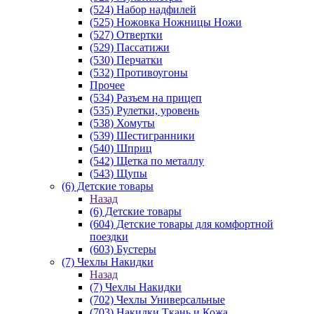
(524) Набор надфилей
(525) Ножовка Ножницы Ножи
(527) Отвертки
(529) Пассатижи
(530) Перчатки
(532) Противоугоны
Прочее
(534) Разъем на прицеп
(535) Рулетки, уровень
(538) Хомуты
(539) Шестигранники
(540) Шприц
(542) Щетка по металлу
(543) Щупы
(6) Детские товары
Назад
(6) Детские товары
(604) Детские товары для комфортной
поездки
(603) Бустеры
(7) Чехлы Накидки
Назад
(7) Чехлы Накидки
(702) Чехлы Универсальные
(703) Накидки Ткань и Кожа