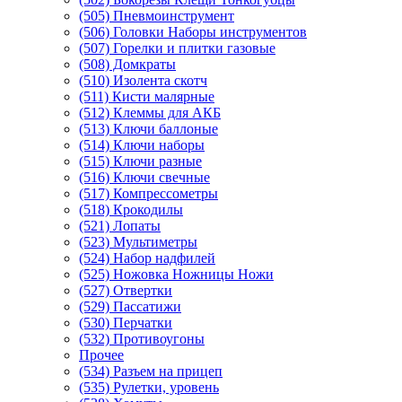
(505) Пневмоинструмент
(506) Головки Наборы инструментов
(507) Горелки и плитки газовые
(508) Домкраты
(510) Изолента скотч
(511) Кисти малярные
(512) Клеммы для АКБ
(513) Ключи баллоные
(514) Ключи наборы
(515) Ключи разные
(516) Ключи свечные
(517) Компрессометры
(518) Крокодилы
(521) Лопаты
(523) Мультиметры
(524) Набор надфилей
(525) Ножовка Ножницы Ножи
(527) Отвертки
(529) Пассатижи
(530) Перчатки
(532) Противоугоны
Прочее
(534) Разъем на прицеп
(535) Рулетки, уровень