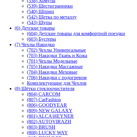
(538) Хомуты
(539) Шестигранники
(540) Шприц
(542) Щетка по металлу
(543) Щупы
(6) Детские товары
(604) Детские товары для комфортной поездки
(603) Бустеры
(7) Чехлы Накидки
(702) Чехлы Универсальные
(703) Накидки Ткань и Кожа
(701) Чехлы Модельные
(705) Накидки Массажные
(704) Накидки Меховые
(706) Накидки с подогревом
Комплектующие для Чехлов
(8) Щётки стеклоочистителя
(804) CARCOM
(807) CarFashion
(806) GOODYEAR
(809) NEW GALAXY
(801) ALCA\HEYNER
(802) AUTOVIRAZH
(803) BRUSH
(808) LUCKY WAY