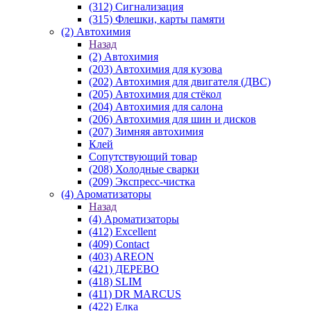
(312) Сигнализация
(315) Флешки, карты памяти
(2) Автохимия
Назад
(2) Автохимия
(203) Автохимия для кузова
(202) Автохимия для двигателя (ДВС)
(205) Автохимия для стёкол
(204) Автохимия для салона
(206) Автохимия для шин и дисков
(207) Зимняя автохимия
Клей
Сопутствующий товар
(208) Холодные сварки
(209) Экспреcс-чистка
(4) Ароматизаторы
Назад
(4) Ароматизаторы
(412) Excellent
(409) Contact
(403) AREON
(421) ДЕРЕВО
(418) SLIM
(411) DR MARCUS
(422) Елка