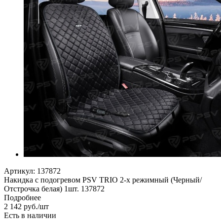
Артикул:
137872
Накидка с подогревом PSV TRIO 2-х режимный (Черный/
Отстрочка белая) 1шт. 137872
Подробнее
2 142
руб.
/шт
Есть в наличии