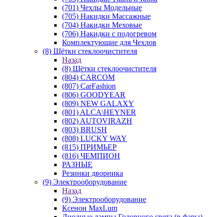
(701) Чехлы Модельные
(705) Накидки Массажные
(704) Накидки Меховые
(706) Накидки с подогревом
Комплектующие для Чехлов
(8) Щётки стеклоочистителя
Назад
(8) Щётки стеклоочистителя
(804) CARCOM
(807) CarFashion
(806) GOODYEAR
(809) NEW GALAXY
(801) ALCA\HEYNER
(802) AUTOVIRAZH
(803) BRUSH
(808) LUCKY WAY
(815) ПРИМЬЕР
(816) ЧЕМПИОН
РАЗНЫЕ
Резинки дворника
(9) Электрооборудование
Назад
(9) Электрооборудование
Ксенон MaxLum
Диодные лампы Головного света (в фары)